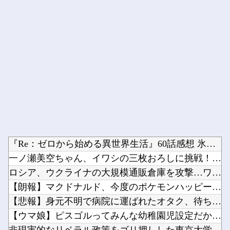
Powered by livedoor 相互RSS
『Re：ゼロから始める異世界生活』60話感想 氷上のバトル！...
一ノ瀬美空ちゃん、イワシの三枚おろしに挑戦！！！【乃木坂46...
ロシア、ウクライナの大規模通販倉庫を攻撃…ワイルドベリーズへ...
【朗報】マクドナルド、今度のポケモンハッピーセットは転売対策...
【悲報】身元不明で病院に運ばれたオタク、待ち受けから「ラブラ...
【ウマ娘】ピスゴルってみんな幼稚園児設定だから興奮するよね他