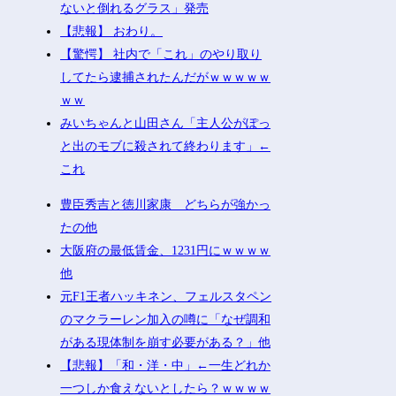
ないと倒れるグラス」発売
【悲報】 おわり。
【驚愕】 社内で「これ」のやり取り
してたら逮捕されたんだがｗｗｗｗｗ
ｗｗ
みいちゃんと山田さん「主人公がぽっ
と出のモブに殺されて終わります」←
これ
豊臣秀吉と徳川家康 どちらが強かっ
たの他
大阪府の最低賃金、1231円にｗｗｗｗ
他
元F1王者ハッキネン、フェルスタペン
のマクラーレン加入の噂に「なぜ調和
がある現体制を崩す必要がある？」他
【悲報】「和・洋・中」←一生どれか
一つしか食えないとしたら？ｗｗｗｗ