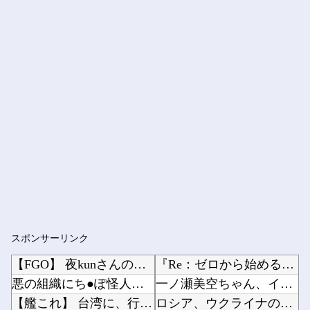
スポンサーリンク
【FGO】 夜kunさんのモルガンイラスト！！ 蝶の羽好きです！
『Re：ゼロから始める異世界生活』60話感想 氷上のバトル！レグルスの権能とは！他
悪の組織にち●ぽ怪人に改造されたやる夫のお話 第3話
一ノ瀬美空ちゃん、イワシの三枚おろしに挑戦！！！【乃木坂46】他
【艦これ】 台湾に、行きたいわん
ロシア、ウクライナの大規模通販倉庫を攻撃…ワイルドベリーズへの報復！他