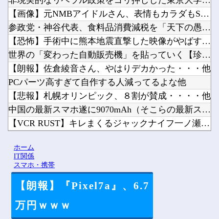
非現実的なリベラル政策をゴリ押しした東京大学、貯金から無駄金...
【画像】元NMBアイドルさん、表情もカラダもS♡X女になって...
参政党・神谷代表、食料品消費減税を「天下の愚策だ」と痛烈批判...
【恐怖】手術中に熊本地震直撃した映像がやばすぎ・・・他
世界の「変わった自動販売機」を貼っていく【珍百景】他
【朗報】佐倉綾音さん、やはりデカかった・・・他
PCパーツ高すぎて自作する人減ってるよな他
【悲報】札幌オリンピック、８割が賛成・・・・他
中国の最新スマホ遂に9070mAh（そこらの最新スマホの約2...
【VCR RUST】キレまくるジャックナイフ一ノ瀬うるはｗｗ...
【動画】手術中に熊本地震直撃した動画がやばすぎると話題に・・...
ホーム
【にじさんじ】笹木、1週間ほど里に帰省他
IT関係
スマホ・携帯
【朗報】『Pixel7a』、6.7
Powered by livedoor 相互RSS
万円ｗｗｗ