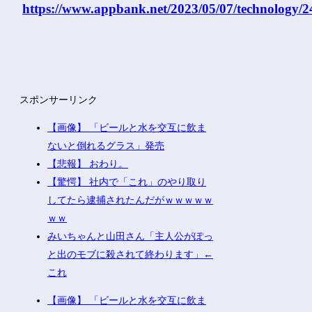
https://www.appbank.net/2023/05/07/technology/
スポンサーリンク
【画像】 「ビールと水を交互に飲ま
ないと倒れるグラス」発売
【悲報】 おわり。
【驚愕】 社内で「これ」のやり取り
してたら逮捕されたんだがｗｗｗｗｗ
ｗｗ
みいちゃんと山田さん「主人公がぽっ
と出のモブに殺されて終わります」←
これ
【画像】 「ビールと水を交互に飲ま