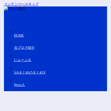
コンテンツへスキップ
HOME
当ブログ紹介
にゅーぷる
5chまとめのまとめX
News人