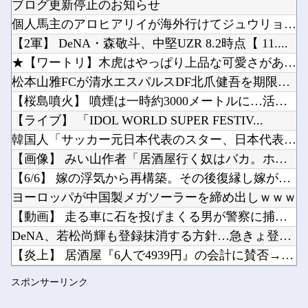
ブログ更新停止のお知らせ
【VCR RUST】キレまくるジャックナイフ一ノ瀬うるはｗｗｗ他
個人馬主のアロヒアリイが海外行けてジュウリョクピエ□が何故行...
【動画】手術中に熊本地震直撃した動画がやばすぎると話題に・・・他
【2軍】 DeNA・森敬斗、中堅UZR 8.2時点【 11....
【ガチ朗報】関東、もう真夏の暑さが終わるかも他
★【ワートリ】木虎はやっぱり上品な可愛さがあるな
Powered by livedoor 相互RSS
ロシア海軍の太平洋艦隊、日本海やオホーツク海で軍事演習開始…ウクライナ支援続ける日本を威嚇...
松本山雅FCが清水エスパルスDF北爪健吾を期限付き移籍で獲得...
【悲報】ぼく「才能がないなら努力をすれば良いじゃない」お前ら「努力できるのも才能だよ」他
【桜島噴火】 噴煙は一時約3000メートルに…活発な噴火活動...
【ライブ】 「IDOL WORLD SUPER FESTIV...
韓国人「サッカー元日本代表のスター、日本代表強化策として“韓...
【画像】 みい山作者「居酒屋行く奴はバカ。ホストの初回なら居...
Powered by livedoor 相互RSS
【6/6】 嫁の浮気から再構築。その後復縁し嫁が妊娠したが計...
ヨーロッパが中国製メガソーラーを締め出しｗｗｗ
【動画】 走る車に石を投げまくる男が警察に捕まりボコボコにさ...
DeNA、若松尚輝も登録抹消する方針…急きょ登板で、4回2/...
【炎上】 居酒屋『6人で4939円』の会計に賛否→なんG民の...
【元NMB48】 安部若菜、卒業して早くもお酒解禁
スポンサーリンク
【ホロライブ】 Youtubeの謎のイベント？