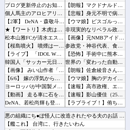
ブログ更新停止のお知らせ
【朗報】マクドナルド、今度のポケモンハッピーセットは転売対策バッチリ！！！他
個人馬主のアロヒアリイが海外行けてジュウリョクピエ□が何故行けないのか
【悲報】身元不明で病院に運ばれたオタク、待ち受けから「ラブライブ」と呼ばれるｗｗｗｗ他
【2軍】 DeNA・森敬斗、中堅UZR 8.2時点【 11.6】14球団トップ
【ウマ娘】ピスゴルってみんな幼稚園児設定だから興奮するよね他
★【ワートリ】木虎はやっぱり上品な可愛さがあるな
非現実的なリベラル政策をゴリ押しした東京大学、貯金から無駄金を垂れ流しまくった結果……他
松本山雅FCが清水エスパルスDF北爪健吾を期限付き移籍で獲得と発表 「魅力あるクラブから必...
【画像】元NMBアイドルさん、表情もカラダもS♡X女になってしまうｗｗｗ他
【桜島噴火】 噴煙は一時約3000メートルに…活発な噴火活動続く
参政党・神谷代表、食料品消費減税を「天下の愚策だ」と痛烈批判！他
【ライブ】 「IDOL WORLD SUPER FESTIVAL 2026」京王アリーナT...
【恐怖】手術中に熊本地震直撃した映像がやばすぎ・・・他
韓国人「サッカー元日本代表のスター、日本代表強化策として“韓日定期戦”の復活を提案・・・」...
世界の「変わった自動販売機」を貼っていく【珍百景】他
【画像】 みい山作者「居酒屋行く奴はバカ。ホストの初回なら居酒屋より安く飲めてイケメンにチ...
【朗報】佐倉綾音さん、やはりデカかった・・・他
【6/6】 嫁の浮気から再構築。その後復縁し嫁が妊娠したが計算が合わない... 俺は本気で...
【ウマ娘】胸のデカイ合法ウマ娘とかそりゃ国関係なく人気出るわな他
ヨーロッパが中国製メガソーラーを締め出しｗｗｗ
【速報】高市政権、エース級の財務官僚・一松旬氏を左遷「彼は協力的でなかった」財務省の言いな...
【動画】 走る車に石を投げまくる男が警察に捕まりボコボコにされる
【速報】影山優佳（25）、『爆弾発言』キタァアアアアアーーーーー！！他
DeNA、若松尚輝も登録抹消する方針…急きょ登板で、4回2/3を投げた負担を考慮して
【ラブライブ！】侑ちゃんもミアちゃん(14歳)に押し倒されるくらい弱いんだよね・・・【虹ヶ...
【炎上】 居酒屋『6人で4939円』の会計に賛否→なんG民の投票結果が笑えるｗｗｗ
PCパーツ高すぎて自作する人減ってるよな他
悪の組織にち●ぽ怪人に改造されたやる夫のお話 第3話
【元NMB48】 安部若菜、卒業して早くもお酒解禁
【悲報】札幌オリンピック、８割が賛成・・・・他
【艦これ】 台湾に、行きたいわん
【ホロライブ】 Youtubeの謎のイベント？
中国の最新スマホ遂に9070mAh（そこらの最新スマホの約2倍）のバッテリーを積んでしまう...