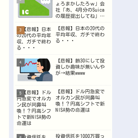
ょろまかしたろｗ」会
社「あ、4月分のSuica
の履歴提出してね」新
Powered by livedoor 相互RSS
入社員俺「」
【悲報】日本の20代の
平均年収、ガチで終わ
る・・・
【悲報】齢30にして投
資しか趣味が無いんや
が→結果wwww
【悲報】ドル円急変で
オルカン民が阿鼻叫
喚！？円高シフトで新
NISA勢の命運は
投資信託を1000万買っ