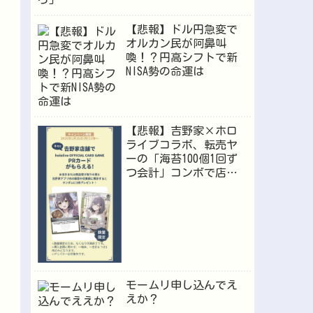
【悲報】ドル円急変で
オルカン民が阿鼻叫
喚！？円高シフトで新
NISA勢の命運は
【悲報】吉野家×ホロ
ライブコラボ、転売ヤ
ーの「海苔100個1回ず
つ会計」コンボで店員
が逝くｗｗｗ
モームリ申し込んでえ
えか？