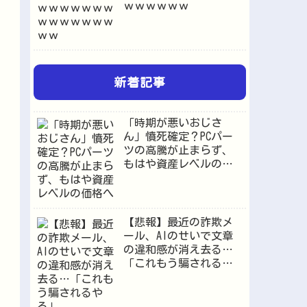
ｗｗｗｗｗｗ
新着記事
「時期が悪いおじさ
ん」憤死確定？PCパー
ツの高騰が止まらず、
もはや資産レベルの価
格へ
【悲報】最近の詐欺メ
ール、AIのせいで文章
の違和感が消え去る…
「これもう騙されるや
ろ」