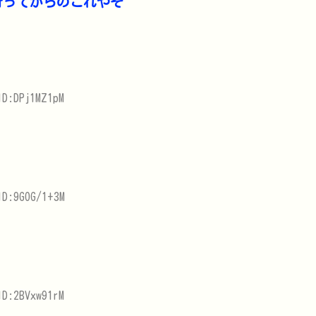
行ってからのこれやぞ
ID:DPj1MZ1pM
ID:9GOG/1+3M
ID:2BVxw91rM