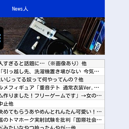
News人
人すぎると話題に…（※画像あり）他
【ホロライブ】虎金妃笑虎「引っ越し先、洗濯機置き場がない 今気づいた」他
ookいじってる奴って何やってんの？他
【重音テト】コナミデフォルメフィギュア「重音テト 通常衣装Ver.」「重音テト SV衣装V...
「ソウルライクの恋愛ゲーム作りました！フリーゲームです」→女の子と会話して「弱攻撃」「強攻...
中止他
よだももに連絡して髪型を決めてもらうあやめんとれんたん可愛い！！！【乃木坂46】他
中国国防省、海自イージス艦のトマホーク実射試験を批判「国際社会は新型軍国主義を団結して阻止...
ドみたいなやつ拾ったんやが…他