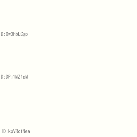
ID:0w3hbLCgp
ID:DPj1MZ1pM
ID:kpVRctNea