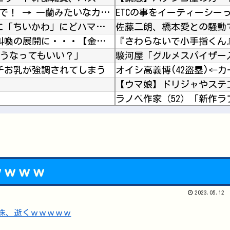
彼女はお腹が空いていた。今日はおひとり様で！ → 一蘭みたいなカウンターはこちらです…
ETCの事をイーティーシ
【ホロライブ】 アキロゼ、映画をきっかけに「ちいかわ」にどハマり「今では毎晩1時間くらい見...
佐藤二朗、橋本愛との騒動
【日向坂46】 THE 鬼タイジ、おひさま阿鼻叫喚の展開に・・・【金村美玖・髙橋未来虹】
こうなってもいい？」
駿河屋「グルメスパイザー
ムチお乳が強調されてしまう
【ウマ娘】ドリジャやステ
じゃないと思うんよね
！ ぐだ男羨ましい
体罰肯定派「殴らないとわからない奴もいる」ワイ「いや司法や警察に突き出せばいいよね」
【画像】良いお○ぱい画像
ｗｗｗｗ
おまえらAmazonのレビュ
2023.05.12
Powered by livedoor 相互RSS
PCゲーム「まず20万円以