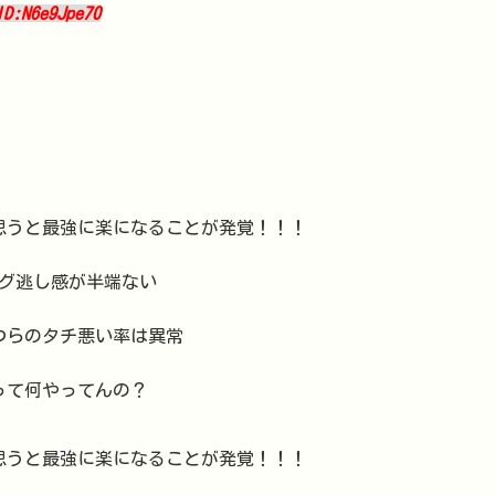
ID:N6e9Jpe70
思うと最強に楽になることが発覚！！！
ミング逃し感が半端ない
つらのタチ悪い率は異常
つって何やってんの？
思うと最強に楽になることが発覚！！！