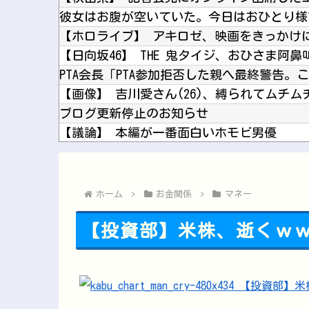
PTA会長「PTA参加拒否した親へ最終警告。
【画像】 吉川愛さん(26)、縛られてムチ
ブログ更新停止のお知らせ
【議論】 本編が一番面白いホモビ男優
【艦これ】 実際提督ってそんな人気な職業
【FGO】 じゃれる蘭ちゃんくんとぐだ男！
ホーム
お金関係
マネー
【投資部】米株、逝くｗ