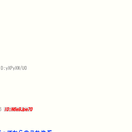
ID:yXPyXW/U0
76
ID:N6e9Jpe70