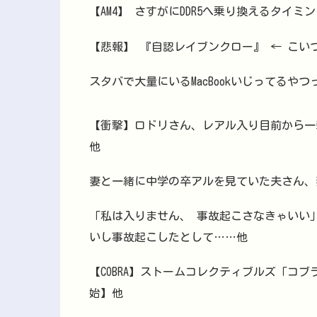
【AM4】 さすがにDDR5へ乗り換えるタイ
【悲報】 『自認レイブンクロー』 ← こい
スタバで大量にいるMacBookいじってるや
【衝撃】ロドリさん、レアル入り目前から一転
他
妻と一緒に中学の卒アルを見ていた夫さん、
「私は入りません、 事故起こさなきゃいい
いし事故起こしたとして……他
【COBRA】ストームコレクティブルズ「コ
始】他