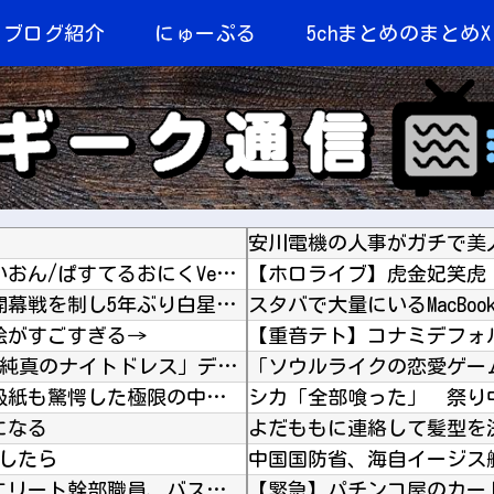
当ブログ紹介
にゅーぷる
5chまとめのまとめX
安川電機の人事がガチで美
【rurudo氏イラスト】 グッスマ「るるどらいおん/ぱすてるおにくVer.」美少女フィギ...
【J2第1節 札幌×徳島】 札幌がホームでの開幕戦を制し5年ぶり白星発進！新加入のペイショ...
スタバで大量にいるMacB
絵がすごすぎる→
「Fate/EXTELLA」初回特典の赤青セイバー「純真のナイトドレス」デザイン＆スクショ...
海外「日本人はなんて気高いんだ！」 英高級紙も驚愕した極限の中の日本人の姿に世界が衝撃
シカ「全部喰った」 祭り
になる
したら
【秋田県】 記者会見にオンライン出席したエリート幹部職員、バスローブ姿でタバコを吸いながら...
【緊急】パチンコ屋のカー