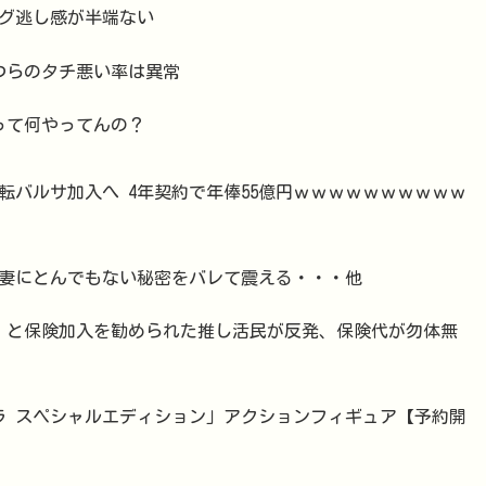
ミング逃し感が半端ない
つらのタチ悪い率は異常
つって何やってんの？
バルサ加入へ 4年契約で年俸55億円ｗｗｗｗｗｗｗｗｗｗ
妻にとんでもない秘密をバレて震える・・・他
」と保険加入を勧められた推し活民が反発、保険代が勿体無
ブラ スペシャルエディション」アクションフィギュア【予約開