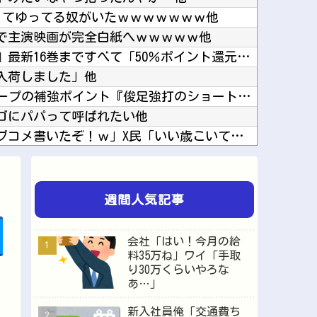
ーってゆってる奴がいたｗｗｗｗｗｗｗ他
で主演映画が完全白紙へｗｗｗｗｗ他
『さわらないで小手指くん』最新16巻まですべて「50％ポイント還元」セール！5,280円分...
入荷しました」他
オイシ高義博(42盗塁)←カープの補強ポイント『俊足強打のショート＆広島出身』他
ゴにパパって呼ばれたい他
ラノベ作家（52）「新作ラブコメ書いたぞ！ｗ」X民「いい歳こいてラブコメ（笑）恥ずかしくな...
【悲報】ソシャゲ業界に異変、サ終＆倒産ラッシュ「ヒット一本で一攫千金」は過去の話に他
フジテレビが金の卵を産む鶏を自ら絞め殺した模様、社運を賭けたドル箱コンテンツが御蔵入りにな...
だけを貼ります それ以外は貼りません他
週間人気記事
パヨ「れいわ信者、れいわ知能といった表現は完全に差別表現。メディアは放送禁止用語に指定する...
ーって書いてる？他
会社「はい！今月の給
【にじ甲2026】Winners2回戦第2試合：ロイヤルナイツ - 新台附属！ロイヤルナイ...
料35万ね」ワイ「手取
り30万くらいやろな
【BORUTO】うちはサスケ「神威を引いてくれサラダ。天照は使いにくいぞ！」他
あ…」
上のPCを買います」←これ他
新入社員俺「交通費ち