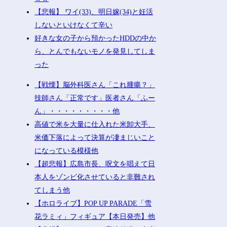
【悲報】 ワイ(33)、明日嫁(34)と妊活
しないといけなくて辛い
好きな女の子から預かったHDDの中か
ら、とんでもないモノを発見してしま
った
【戦慄】脳外科医さん「これ腫瘍？」
技師さん「正常です」医者さん「ふー
ん」・・・・・・・・・他
高値で米を大量に仕入れた米卸大手、
米価下落によって決算が凄まじいこと
になっている模様他
【超悲報】広島市長、呪文を唱えて日
本人をゾンビ化させていると非難され
てしまう他
【ホロライブ】POP UP PARADE「雪
花ラミィ」フィギュア【本日発売】他