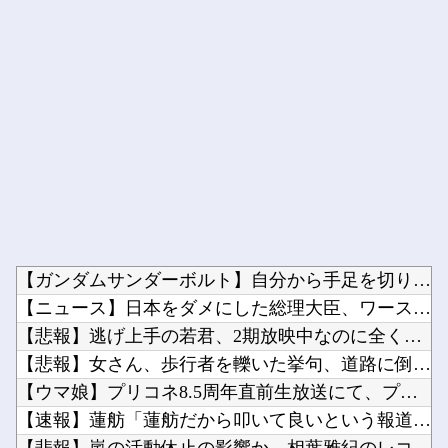
Powered by livedoor 相互RSS
【ガンダムサンダーボルト】自分から手足を切り落すなんて…他
【ニュース】日本をダメにした総理大臣、ワースト１位が同点でこ...
【悲報】逃げ上手の若君、2期放映中なのに全く話題にならない他
【悲報】女さん、歩行者を轢いた挙句、道路に倒れてどえらいこと...
【ウマ娘】プリコネ8.5周年直前生放送にて、プリコネ×ウマ娘...
【速報】蓮舫「蓮舫だから叩いて良いという報道」 ネット「高市...