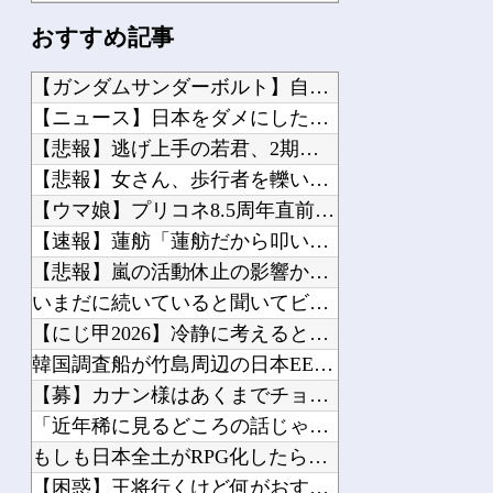
2026年夏アニメの感想を書き込むスレ
おすすめ記事
フロム「ダークソウルを完結させるでー！」←おおええやん
【ウルトラマン】 中国のファンが作ったウルトラ問題児一覧ｗｗｗｗｗ
【ガンダムサンダーボルト】自分から手足を切り落すなんて…他
【ナイトレイン】 装備付帯おごりまくっても一切お返しや協力する気がないプレイヤー...
【ニュース】日本をダメにした総理大臣、ワースト１位が同点でこ...
【ダークギャザリング】 人格者たちか？
【悲報】逃げ上手の若君、2期放映中なのに全く話題にならない他
【超悲報】 ”イカ”フロー状態”タコ”は対象外
【悲報】女さん、歩行者を轢いた挙句、道路に倒れてどえらいこと...
【エヴァンゲリオン】 ロボ道「エヴァンゲリオン弐号機（TVシリーズVer.）」ア...
【ウマ娘】プリコネ8.5周年直前生放送にて、プリコネ×ウマ娘...
メトロイドプライム4 新品が2999円に…
【速報】蓮舫「蓮舫だから叩いて良いという報道」 ネット「高市...
【悲報】嵐の活動休止の影響か…相葉雅紀のレコメンが9月いっぱ...
いまだに続いていると聞いてビビる漫画「ながされて藍蘭島」「咲...
【にじ甲2026】冷静に考えるとなんだこのえっっっな格好は…...
Powered by livedoor 相互RSS
韓国調査船が竹島周辺の日本EEZ内で調査か、ワイヤのようなも...
【募】カナン様はあくまでチョロいでエッチしたいキャラ【画像】...
「近年稀に見るどころの話じゃないぞ」と台風15号の予想進路に...
もしも日本全土がRPG化したらを考えるスレ他
【困惑】王将行くけど何がおすすめ？ｗｗｗｗｗｗｗｗｗｗ他