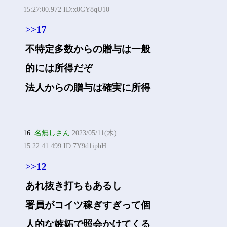
15:27:00.972 ID:x0GY8qU10
>>17
不特定多数からの贈与は一般
的には所得だぞ
法人からの贈与は確実に所得
16:
名無しさん
2023/05/11(木)
15:22:41.499 ID:7Y9d1iphH
>>12
あれ抜き打ちもあるし
署員がコイツ稼ぎすぎって個
人的な嫉妬で照会かけてくる