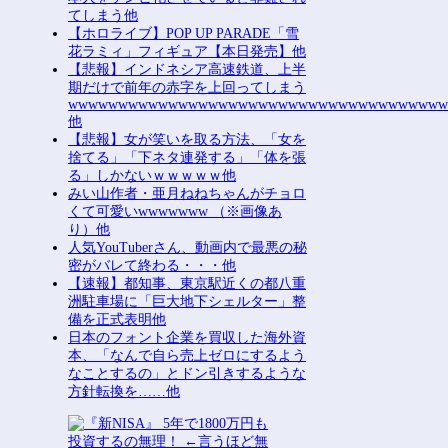
てしまう他
【ホロライブ】POP UP PARADE「雪
花ラミィ」フィギュア【本日発売】他
【悲報】インドネシア高速鉄道、上半
期だけで前年の赤字を上回ってしまう
wwwwwwwwwwwwwwwwwwwwwwwwwwwwwwwwwwwww
他
【悲報】女が笑いを取る方法、「女を
捨てる」「下ネタ連発する」「体を張
る」しかないｗｗｗｗｗ他
みい山作者・亜月ねねちゃんがチョロ
くて可愛いwwwwwww （※画像あ
り）他
人気YouTuberさん、動画内で最悪の秘
密がバレて終わる・・・他
【速報】都知事、東京駅近くの都八重
洲駐車場に「巨大地下シェルター」整
備を正式表明他
日本のフォント企業を買収した海外資
本、「なんで自ら売上ゼロにするよう
なことするの」とドン引きするような
方針転換を……他