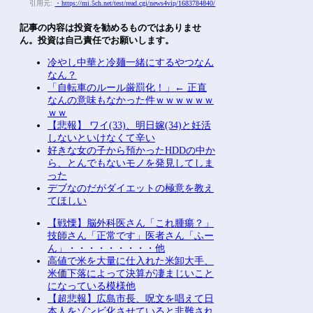
引用元:
・https://mi.5ch.net/test/read.cgi/news4vip/1683784840/
記事の内容は投資を勧めるものではありませ
ん。投資は自己責任でお願いします。
冷やし中華と冷麺一緒にするやつなん
なん？
「自転車のルール厳罰化！」← 正直
なんの意味もなかった件ｗｗｗｗｗｗ
ｗｗ
【悲報】 ワイ(33)、明日嫁(34)と妊活
しないといけなくて辛い
好きな女の子から預かったHDDの中か
ら、とんでもないモノを発見してしま
った
デブなのだがダイエットの極意を教え
てほしい
【戦慄】脳外科医さん「これ腫瘍？」
技師さん「正常です」医者さん「ふー
ん」・・・・・・・・・他
高値で米を大量に仕入れた米卸大手、
米価下落によって決算が凄まじいこと
になっている模様他
【超悲報】広島市長、呪文を唱えて日
本人をゾンビ化させていると非難され