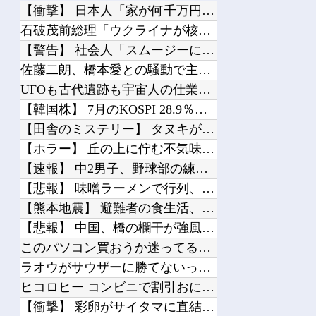
【衝撃】 日本人「家が何千万円もするのは狂ってる」大工「はぁ？じゃ自分で作ってみ...
石破茂前総理「ウクライナが核放棄しなければロシア侵攻しなかった」！
【警告】 社会人「スムージーにキウイ皮ごと入れよ。これ美容にいいんだよね〜」→ ...
佐藤二朗、橋本愛との騒動で主演映画が完全白紙へｗｗｗｗｗ
UFOも古代遺跡も宇宙人の仕業なのか、人間の英知なのか？ 宇宙・超古代文明傑作7...
【韓国株】 7月のKOSPI 28.9％下落…通貨危機を超える過去最大の下げ幅
【田舎のミステリー】 タヌキが人間に化ける説、これ多分マジ
【ホラー】 丘の上に佇む不気味すぎる廃墟に行ってみた結果
【速報】 中2男子、野球部の練習中に頭部を強打しCT検査→70代医師「問題ないで...
【悲報】 味噌ラーメンで行列、出来ない
【熊本地震】 避難者の食生活、改善急務…調理できず「パン飽き飽き」断水なお３万戸...
【悲報】 中国、橋の欄干が強風一発で粉々に 鉄筋ゼロ 当局「接着剤でくっつけただ...
このパソコン買おうか迷ってるから背中を刺してくれｗｗｗ
ラオウがサウザーに勝てないって信じられないんだが…
ヒコロヒー コンビニで割引おにぎりは〝絶対買わない〟理由
【衝撃】 彩卵がサイタマに直結する伏線が発見されてしまうｗｗｗ