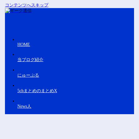
コンテンツへスキップ
HOME
当ブログ紹介
にゅーぷる
5chまとめのまとめX
News人