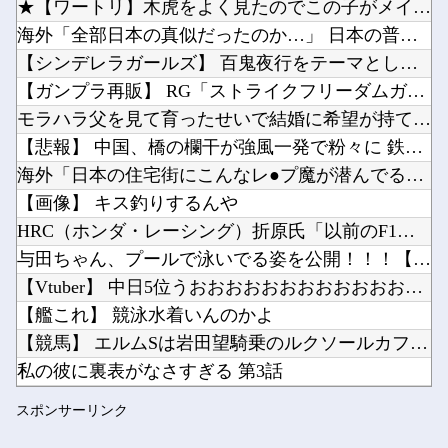
★【ワートリ】木虎をよく見たのでこの子がメインヒロインだと思...
お前らが思う「バカゲー」って何？他
海外「全部日本の真似だったのか…」 日本の普通のテレビ番組が...
シャープ、シンプルで使いやすいオーブンレンジ「RE-WF187」他
【シンデレラガールズ】 百鬼夜行をテーマとしたPOP UP ...
キズナアイが加藤純一と絡み出したけどどうなんだ？他
【ガンプラ再販】 RG「ストライクフリーダムガンダム ディア...
Powered by livedoor 相互RSS
ペルソナ４R”メイン”ヒロインの里中千枝さん、来ている服と声がかわいかっただけという事実が...
モラハラ父を見て育ったせいで結婚に希望が持てない私。それなの...
ワイ同じスマホ11年使ってるんやけど他
【悲報】 中国、橋の欄干が強風一発で粉々に 鉄筋ゼロ 当局「...
海外「日本の住宅街にこんなレ●プ魔が潜んでるとかマジかよ…さ...
【画像】 キス釣りするんや
HRC（ホンダ・レーシング）折原氏「以前のF1プロジェクトを...
Powered by livedoor 相互RSS
与田ちゃん、プールで泳いでる姿を公開！！！【元乃木坂46】
【Vtuber】 中日5位うおおおおおおおおおおおおおおおお
【艦これ】 競泳水着いんのかよ
【競馬】 エルムSは岩田望騎乗のルクソールカフェがV
私の彼に裏表がなさすぎる 第3話
【パズドラ】 パズパス限定追加報酬「★7以上夏休みガチャ×3...
スポンサーリンク
「途中から急激につまらなくなった漫画」←思い浮かべた作品