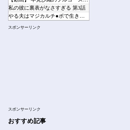
私の彼に裏表がなさすぎる 第3話
やる夫はマジカルチ●ポで生き抜かないといけないようです 小話...
松屋でライス130円で味噌汁も付いてくるから紅生姜をライスに...
スポンサーリンク
15歳少女に酒と薬飲ませ性的暴行か 54歳のイケメン逮捕
Powered by livedoor 相互RSS
スポンサーリンク
おすすめ記事