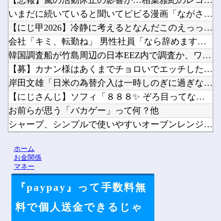
【悲報】嵐の活動休止の影響か…相葉雅紀のレコメンが9月いっぱ...
いまだに続いていると聞いてビビる漫画「ながされて藍蘭島」「咲...
【にじ甲2026】冷静に考えるとなんだこのえっっっな格好は…...
会社「キミ、転勤ね」 男性社員「なら辞めますわ」 → 凄いこ...
韓国調査船が竹島周辺の日本EEZ内で調査か、ワイヤのようなも...
【募】カナン様はあくまでチョロいでエッチしたいキャラ【画像】...
岸田文雄「日米の為替介入は一時しのぎに過ぎない。私なら円を強...
【にじさんじ】ソフィ「８８８✨ ぞろ目ってなんか嬉しくなるよ...
お前らが思う「バカゲー」って何？他
シャープ、シンプルで使いやすいオーブンレンジ「RE-WF18...
ペルソナ４R”メイン”ヒロインの里中千枝さん、来ている服と声...
ホーム
ワイ同じスマホ11年使ってるんやけど他
お金関係
マネー
『paypay』って手数料無
Powered by livedoor 相互RSS
料で個人送金できるじゃ