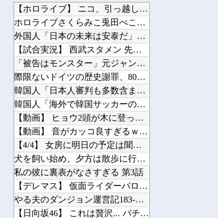
【ホロライブ】 ニコ、引っ越し先に洗濯機置き場がない
ホロライブさくらみこ兎田ぺこら「ぺこみこ」人気キャラがわかるランキング！らしんば...
外国人「日本の未来は安泰だ」16歳MF三井寺眞、衝撃ゴール！久保建英超え歴代2位...
【試合実況】 西武スタメン 先発:高橋光成（2026.8.7）
「被告はモンスター」元ジャンポケ斉藤慎二被告に懲役７年求刑でほぼ実刑確実？弁護側...
際限ないドイツの歴史謝罪、80年前のホロコースト被害者に賠償…「日本はドイツを見...
韓国人「日本人審判も多数含まれていたサッカー協会の衝撃的な接待リストに衝撃の声！...
韓国人「海外で韓国サッカーの2002年ベスト4の実力は、実際にはどれくらい認めら...
【動画】 ヒョウ2頭が木に登って激しい戦い
【動画】 音がカッコ良すぎるｗ！！でっかい「三角定規」のブーメラン！！
【4/4】 女房に明日の予定は聞いていないが、デートにでも誘ってみる。多分断られ...
犬を飼い始め、夕方は散歩に行っていた。公園で話すようになったおばちゃんが息子を紹...
私の彼に裏表がなさすぎる 第3話
【デレマス】 仮面ライダーバロンＰ第２話「蒼翼の乙女」
やる夫のダンジョン運営記183-雑談所ネタ118 懺悔小ネタ「創刻のファイアホイ...
【日向坂46】 これは贅沢... バチバチにキメるモデルメンバーこちら