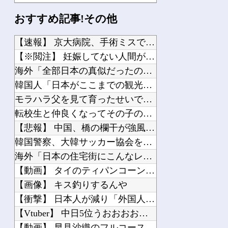
【櫻坂46】 山下瞳月さん、破天荒すぎる生き方がこちら
おすすめ記事!その他
【日向坂46】 歴代の“点数”一覧、更新される
2026年夏アニメの感想を書き込むスレ
【速報】 京大病院、手術ミスで『正常な脳』を摘出 → 患者は...
【ウルトラマン】 中国のファンが作ったウルトラ問題児一覧ｗｗｗｗｗ
【※閲注】 妊娠してない人間が出産すると『コレ』が出てくるら...
【ダークギャザリング】 人格者たちか？
海外「全部日本の真似だったのか…」 日本の普通のテレビ番組が...
韓国人「日本がここまでの観光大国に発展した本当の理由がこちら...
モラハラ父を見て育ったせいで結婚に希望が持てない私。それなの...
転校生と仲良くなってその子の家に遊びに行ったら私が小さい頃に...
Powered by livedoor 相互RSS
【悲報】 中国、橋の欄干が強風一発で粉々に 鉄筋ゼロ 当局「...
韓国警察、大韓サッカー協会を家宅捜索 代表監督選考巡り
海外「日本の住宅街にこんなレ●プ魔が潜んでるとかマジかよ…さ...
【動画】 タイのティパンコーン王子が日本人女性とデートか？
【画像】 キス釣りするんや
【衝撃】 日本人が減り「外国人が増えた」市区町村ランキング…...
【Vtuber】 中日5位うおおおおおおおおおおおおおおおお
【動画】 早見沙織のフルコースが楽しめるアニメ発見されるｗｗ...