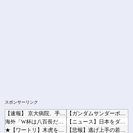
スポンサーリンク
【速報】 京大病院、手術ミスで『正常な脳』を摘出 → 患者は自発呼吸不可能な植物状態に
【ガンダムサンダーボルト】自分から手足を切り落すなんて…他
海外「W杯は八百長だった」FIFA会長支持を表明したサッカー協会に海外大騒ぎ！（海外の反応...
【ニュース】日本をダメにした総理大臣、ワースト１位が同点でこの人ｗｗｗｗｗｗ他
★【ワートリ】木虎をよく見たのでこの子がメインヒロインだと思ってたら、はじめて読んだとき違...
【悲報】逃げ上手の若君、2期放映中なのに全く話題にならない他