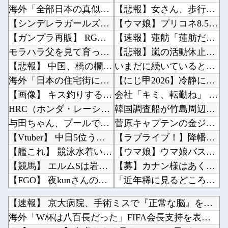
海外「全部日本の真似だったのか…」 日本の普通のテレビ番組が最新SNSの数十年先を行ってい...
【悲報】女さん、歩行者を轢いた挙句、道路に倒れてどえらいことになってしまうw w w w ...
【シンデレラガールズ】 百鬼夜行をテーマとしたPOP UP SHOPが東京・大阪にて開催
【ウマ娘】プリコネ8.5周年直前生放送にて、プリコネ×ウマ娘コラボの開催について告知が！？...
【ガンプラ再販】 RG「ストライクフリーダムガンダム ディアクティブモード」ほか【11時予...
【速報】蓮舫「蓮舫だから叩いて良いという報道」 ネット「高市だから叩いて良いをやってるのが...
モラハラ父を見て育ったせいで結婚に希望が持てない私。それなのに長男から結婚を急かされてしま...
【悲報】嵐の活動休止の影響か…相葉雅紀のレコメンが9月いっぱいで終了へ他
【悲報】 中国、橋の欄干が強風一発で粉々に 鉄筋ゼロ 当局「接着剤でくっつけただけ」「正常...
いまだに続いていると聞いてビビる漫画「ながされて藍蘭島」「咲」「らき☆すた」他
海外「日本の住宅街にこんなレ●プ魔が潜んでるとかマジかよ…さすがHENTAIの国…」
【にじ甲2026】冷静に考えるとなんだこのえっっっな格好は…？他
【画像】 キス釣りするんや
会社「キミ、転勤ね」 男性社員「なら辞めますわ」 → 凄いことになるｗｗｗｗｗｗ他
HRC（ホンダ・レーシング）折原氏「以前のF1プロジェクトを経験した専門家を何人か呼び戻し...
韓国調査船が竹島周辺の日本EEZ内で調査か、ワイヤのようなもの海中に投入…外務省が抗議！他
与田ちゃん、プールで泳いでる姿を公開！！！【元乃木坂46】
菅原キャプテンの金ジャージｷﾀ━(ﾟ∀ﾟ)━!【乃木坂46】他
【Vtuber】 中日5位うおおおおおおおおおおおおおおおお
【ラブライブ！】降幡愛さんがドッキリGPに出演！！！！他
【艦これ】 競泳水着いんのかよ
【ウマ娘】ウマ娘バストTOP20他
【競馬】 エルムSは岩田望騎乗のルクソールカフェがV
【募】カナン様はあくまでチョロいでエッチしたいキャラ【画像】他
【FGO】 夜kunさんのモルガンイラスト！！ 蝶の羽好きです！
「近年稀に見るどころの話じゃないぞ」と台風15号の予想進路に困惑する人が多数、偏西風が全く...
私の彼に裏表がなさすぎる 第3話
岸田文雄「日米の為替介入は一時しのぎに過ぎない。私なら円を強くすることが出来る」他
【速報】 京大病院、手術ミスで『正常な脳』を摘出 → 患者は...
【パズドラ】 パズパス限定追加報酬「★7以上夏休みガチャ×3連」キタ━━━━(゜∀゜)━━...
海外「日本は戦勝国なんだよ」 戦後の日本人の特別な生き様に各国から称賛の声他
海外「W杯は八百長だった」FIFA会長支持を表明したサッカー...
「途中から急激につまらなくなった漫画」←思い浮かべた作品
【にじさんじ】ソフィ「８８８✨ ぞろ目ってなんか嬉しくなるよね！！」他