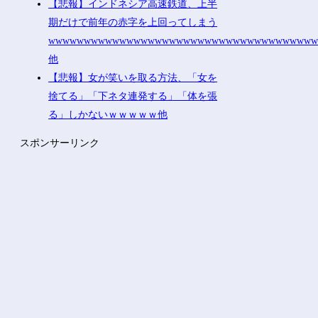
【悲報】インドネシア高速鉄道、上半
期だけで前年の赤字を上回ってしまう
wwwwwwwwwwwwwwwwwwwwwwwwwwwwwwwwwwwww
他
【悲報】女が笑いを取る方法、「女を
捨てる」「下ネタ連発する」「体を張
る」しかないｗｗｗｗｗ他
スポンサーリンク