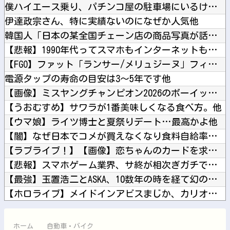
僕ハイエース乗り、パチンコ屋の駐車場にいるけど隣に停めたらお...
伊達政宗さん、特に実績ないのになぜか人気他
韓国人「日本の某全国チェーン店の商品写真が話題になっている理...
【悲報】1990年代ってスマホもインターネットも無いのに今よ...
【FGO】ファット「ランサー/メリュジーヌ」フィギュア【明日...
電源タップの寿命の目安は3〜5年です他
【画像】ミスヤングチャンピオン2026のボーイッシュお胸ｗｗ...
【うおむすめ】サワラが1番美味しくなる食べ方。他
【ウマ娘】ライツ博士と夏祭りデート…最高かよ他
【闇】なぜ日本でコメが買えなくなり食料自給率が過去最低に並ん...
【ラブライブ！】【画像】恋ちゃんのカードを求めMELLOW ...
【悲報】スマホゲーム業界、サ終が相次ぎガチで危機的な状況に…...
【最強】玉置浩二とASKA、10数年の時を経て幻の合作曲をガ...
【ホロライブ】メイドインアビスまじか、カリオペすげえな他
【にじ甲2026】冷静に考えるとなんだこのえっっっな格好は…...
【募】カナン様はあくまでチョロいでエッチしたいキャラ【画像】...
ホーム
自動車・バイク