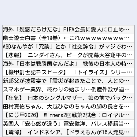
海外「疑惑だらけだな」FIFA会長に愛人に口止め料を払ってい...
幽☆遊☆白書（全19巻）←これｗｗｗｗｗｗｗｗｗｗｗｗｗｗ
ASDなんやが『冗談』とか『社交辞令』がマジでわからなくて怖...
【悲報】 ニンダイさん、ピークが開幕大谷翔平のがっかりダイレ...
海外「日本は戦勝国なんだよ」 戦後の日本人の特別な生き様に各...
【機甲創世記モスピーダ】 「トイライズ」シリーズ新作【明日予...
新郎父が披露宴で「震災が起きたことで、人との絆を改めて認識し...
スマホゲー業界、終わりの始まり…倒産件数が過去最多ペース「数...
【狂気】 日本のシングルマザー、娘の前でバックで激しく突かれ...
田村真佑ちゃん、大越ひなのちゃんの脚の長さを絶賛！！！【乃木...
【にじ甲2026】 Winners2回戦第2試合：ロイヤルナ...
英国人「安心感が違う」冨安健洋、パレス移籍当日にデビュー！圧...
【驚愕】 インドネシア、[ドラえもんが16人発見されるｗｗｗ...