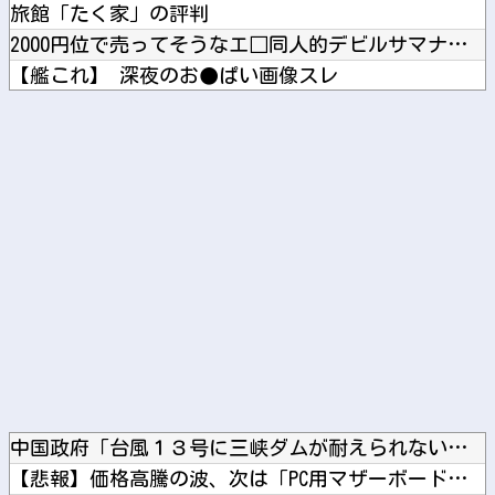
旅館「たく家」の評判
2000円位で売ってそうなエ□同人的デビルサマナー 第2話
【艦これ】 深夜のお●ぱい画像スレ
ブログ更新停止のお知らせ
日本ハム・新庄監督 楽天投手陣の5個の死球に苦言 「ちょっと...
Powered by livedoor 相互RSS
中国政府「台風１３号に三峡ダムが耐えられない！全開放流しろ！...
【悲報】価格高騰の波、次は「PC用マザーボード」か他