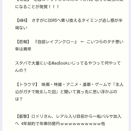
になることが発覚！！！
【AM4】 さすがにDDR5へ乗り換えるタイミング逃し感が半
端ない
【悲報】 『自認レイブンクロー』 ← こいつらのタチ悪い
率は異常
スタバで大量にいるMacBookいじってるやつって何やって
んの？
【トラウマ】 映画・特撮・アニメ・漫画・ゲームで「主人
公がガチで敗北した回」と聞いて真っ先に思い浮かぶの
は？
【衝撃】ロドリさん、レアル入り目前から一転バルサ加入
へ 4年契約で年俸55億円ｗｗｗｗｗｗｗｗｗｗ他