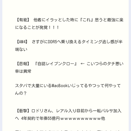
【有能】 他者にイラッとした時に『これ』思うと最強に楽
になることが発覚！！！
【AM4】 さすがにDDR5へ乗り換えるタイミング逃し感が半
端ない
【悲報】 『自認レイブンクロー』 ← こいつらのタチ悪い
率は異常
スタバで大量にいるMacBookいじってるやつって何やって
んの？
【衝撃】ロドリさん、レアル入り目前から一転バルサ加入
へ 4年契約で年俸55億円ｗｗｗｗｗｗｗｗｗｗ他