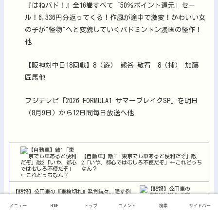
『はねバド！』全16巻すべて「50％ポイント還元」セー
ル！6,336円分返ってくる！作風が途中で激変！かわいい女
の子が"怪物"へと変貌していくバドミントン漫画の怪作！
他
【阪神対中日18回戦】8（遊） 熊谷 敬宥 8（捕） 加藤
匠馬他
フジテレビ「2026 FORMULA1 サマーブレイクSP」を明日
（8月9日）から12日間毎日放送へ他
【自動車】敵1「東京でも車あると便利だぞ」敵
2「いや、都心ではむしろ不便だぞ」←これどっち
なん？
【悲報】公用車の『車検切れ』発覚続々、隠す例
も…
メニュー
HOME
トップ
コメント
検索
サイドバー