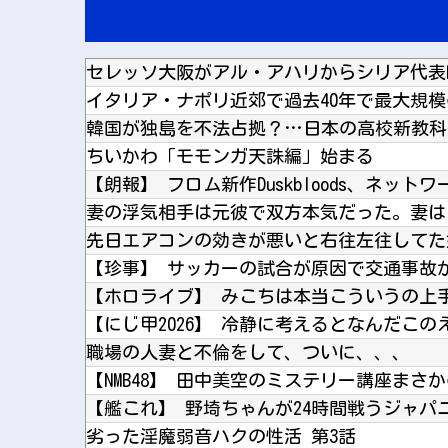
ちいかわ「モモンガ天誅編」始まる
先日エアコンの効きが悪いと右往左往してた
【珍事】 サッカーの試合が原因で交通事故
【ホロライブ】 みこちは本当こういうの上
【にじ甲2026】 冷静に考えるとなんだこ
職場の人妻と不倫をして、ついに、、、
【NMB48】 田中美空のミステリー講座まさ
劣った淫魔弱音ハクの性活 第3話