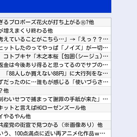
ぎるプロポーズ花火が打ち上がる㊗?他
が増えまくり終わる他
韓国人「一般的な日本人が考えていることがこちら…」→「えっ？？？？？？？？？？？？？？？？...
【衝撃】鬼滅があそこまでヒットしたのってやっぱ「ノイズ」が一切無いからよなｗｗｗｗｗｗｗｗ...
【カードキャプターさくら】コトブキヤ「木之本桜 [包囲(シージュ)]コスチュームVer.」...
【グラボ】物がありません返金は今後あり得ると思ってるのでサブの用意はしておこうな他
【画像あり】昨日の銀だこ、「88人しか買えない88円」に大行列をなす都民コチラｗｗｗｗｗ他
「セルフレジは便利」のはずだったのに…誰もが感じる「使いづらさ」がなくならないワケ他
？他
【画像】女さん「彼氏が強制わいせつで捕まって謝罪の手紙が来た」ﾊﾟｼｬｯ他
キットと言えばHGローゼンズール他
イやるやん他
、共産党の街宣で見つかる（※画像あり）他
アニメ「ダイの大冒険」という、100点満点に近い再アニメ化作品ｗｗｗｗ他