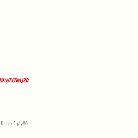
ID:eT1TmnjZ0
D:irrfq/yM0