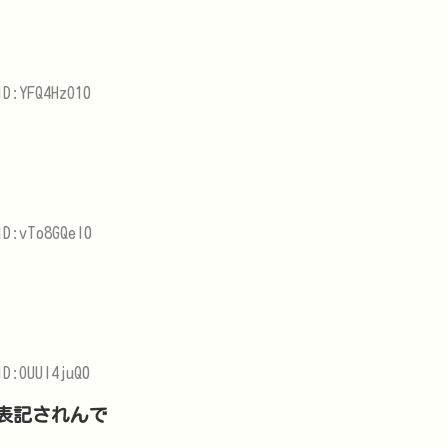
ID:YFQ4HzO10
ID:vTo8GQel0
D:OUUl4juQ0
表記されんで