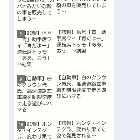
顔の車を販売してしま
う…
【悲報】信号「青」助
手席ワイ「青だよー」
運転席トッモ「ああ、
おう」→結果
【自動車】白のクラウ
ン俺氏、高速道路左車
線を制限速度で走る遊
びにハマる
【悲報】ホンダ・イン
テグラ、変わり果てた
姿で発見される…