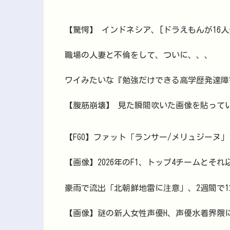
【驚愕】 インドネシア、[ドラえもんが16
職場の人妻と不倫をして、ついに、、、
ワイみたいな『勉強だけできる高学歴発達障
【腹筋崩壊】 見た瞬間吹いた画像を貼って
【FGO】ファット「ランサー/メリュジーヌ
【画像】2026年のF1、トップ4チームとそ
豪雨で流出「北朝鮮地雷に注意」、2週間で1
【画像】謎の新人女性声優H、声優水着界隈