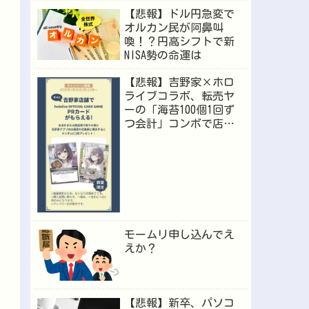
【悲報】ドル円急変で
オルカン民が阿鼻叫
喚！？円高シフトで新
NISA勢の命運は
【悲報】吉野家×ホロ
ライブコラボ、転売ヤ
ーの「海苔100個1回ず
つ会計」コンボで店員
が逝くｗｗｗ
モームリ申し込んでえ
えか？
【悲報】新卒、パソコ