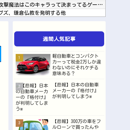
『DQ4』、『FF9』みたいな攻撃魔法はこのキャラって決まってるゲームが好き他
ブズ、鎌倉仏教を発明する他
これDQ12発売前後に出ると思う？他
チでぶっ壊れてしまう他
れ不便やで」他
週間人気記事
【激安速報】ダイヤモンドの功罪、リアル、ひゃくえむ。などがKindle実質半額になるセール...
トレスの格好が1番似合うよな。他
軽自動車とコンパクト
/3スケールフィギュアが登場他
カーって税金2万しか違
わないのにそれケチる
りえらいぶのブレードの電池なんだけど他
意味ある？
ンジャック付いてないの?他
【悲報】日本の自動車
メーカーの『格付け』
が判明してしまうw
Powered by livedoor 相互RSS
【悲報】300万の車をフ
ルローンで買ったんや