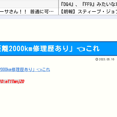
【FGO】 姉様たちにツインテにされるメドゥーサさん！！ 普通に可愛いんだよなぁ！
【朗報】スティーブ・ジョ
『ドラクエ9 リメイク』←
バツ王者が4回戦敗退
元ジャンポケ斉藤被告、ガ
【宇崎ちゃんは遊びたい！】 BiCute Bunnies Figure「宇崎花」「宇崎月」...
さんま「どこでもドア？あ
2000km修理歴あり」👈これ
【ウマ娘】ダンツはウェイ
【朗報】スト6キャミイ、1
2023.05.16
Powered by livedoor 相互RSS
【ラブライブ！】ちゅーと
最近のスマフォってイヤホ
ID:eT1TmnjZ0