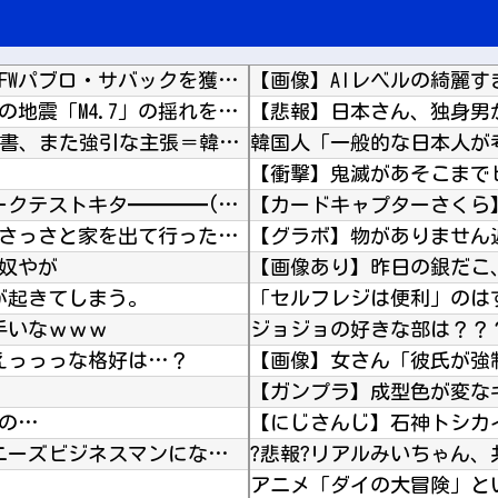
セレッソ大阪がアル・アハリからシリア代表FWパブロ・サバックを獲得へ 2025年のKリーグ...
【画像】AIレベルの綺麗す
イタリア・ナポリ近郊で過去40年で最大規模の地震「M4.7」の揺れを観測
【悲報】日本さん、独身男
韓国が独島を不法占拠？…日本の高校新教科書、また強引な主張＝韓国の反応
【朗報】 フロム新作Duskbloods、ネットワークテストキタ━━━━(゜∀゜)━━━━...
妻の浮気相手は元彼で双方本気だった。妻はさっさと家を出て行った。愛する元彼との第二の人生が...
奴やが
が起きてしまう。
手いなｗｗｗ
ジョジョの好きな部は？？
のえっっっな格好は…？
【ガンプラ】成型色が変な
かの…
【にじさんじ】石神トシカ
【艦これ】 野埼ちゃんが24時間戦うジャパニーズビジネスマンになってるでち
?悲報?リアルみいちゃん