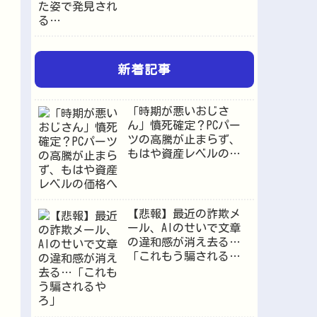
新着記事
「時期が悪いおじさ
ん」憤死確定？PCパー
ツの高騰が止まらず、
もはや資産レベルの価
格へ
【悲報】最近の詐欺メ
ール、AIのせいで文章
の違和感が消え去る…
「これもう騙されるや
ろ」