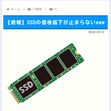
【にじさんじ】梢桃音、映画ちいかわ感想＆考察会＆平和的解決R...
【悲報】「HUNTER×HUNTER」のビヨンド=ネテロさん...
ホーム
IT関係
PC
【朗報】SSDの価格低下が止まらないwww
2023.05.20
Powered by livedoor 相互RSS