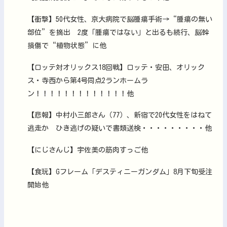
【衝撃】50代女性、京大病院で脳腫瘍手術→“腫瘍の無い
部位”を摘出 2度「腫瘍ではない」と出るも続行、脳幹
損傷で“植物状態”に他
【ロッテ対オリックス18回戦】ロッテ・安田、オリック
ス・寺西から第4号同点2ランホームラ
ン！！！！！！！！！！！！！他
【悲報】中村小三郎さん（77）、新宿で20代女性をはねて
逃走か ひき逃げの疑いで書類送検・・・・・・・・・他
【にじさんじ】宇佐美の筋肉すっご他
【食玩】Gフレーム「デスティニーガンダム」8月下旬受注
開始他