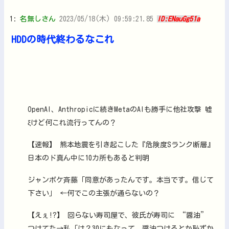
1:
名無しさん
2023/05/18(木) 09:59:21.85
ID:ENauGg51a
HDDの時代終わるなこれ
OpenAI、Anthropicに続きMetaのAIも勝手に他社攻撃 嘘
ξけど何これ流行ってんの？
【速報】 熊本地震を引き起こした『危険度Sランク断層』
日本のド真ん中に10カ所もあると判明
ジャンポケ斉藤「同意があったんです。本当です。信じて
下さい」 ←何でこの主張が通らないの？
【えぇ!?】 回らない寿司屋で、彼氏が寿司に “醤油”
つけてた→私「は？30にもなって、醤油つけるとか恥ずか