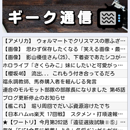
【アメリカ】 ウォルマートでクリスマスの悪ふざけが騒動に サ...
【画像】 思わず保存したくなる「笑える画像・最高な画像」貼っ...
【画像】 影山優佳さん(25)、下着姿であたシコが止まらない
ホロライブ「さくらみこ」妹にしたいと可愛がっていた後輩の水宮...
【櫻坂46】 流出... これもう付き合ってるだろ
福永調教師、馬券購入者を軽んじる発言
連合のモルモット部隊の部隊長になりました 第45話
ブログ更新停止のお知らせ
【艦これ】 堀り周回でだいぶ資源溶けたでち
【日本ハムvs楽天 17回戦】 スタメン・打順速報｜試合実況...
★【ワートリ】今月第262話「遠征選抜試験Ⅱ⑤」【最新話コメ...