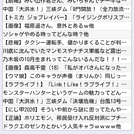
【朗報】みい山作者さん、みいちゃんでチー牛なのではという疑惑...
中国「大洪水！」三峡ダム「9門開放！（全力放流」中国都市「三...
【トミカ ジョブレイバー】「ライジングポリスブレイバーZER...
【画像】福原遥さん、意外とあるｗ他
ソシャゲやめる時ってどんな時？他
【悲報】タクシー運転手、儲かりまくることが判明ｗｗｗｗｗｗｗ...
川底に沈んでいたマンモスやナチス軍艦など露出、熱波でドナウ川...
乃木坂の10月生まれってこんないるんだな！！！【乃木坂46】...
【画像】森高千里（18）「私がオバさんになったらミニスカート...
【ウマ娘】このキャラが声優（まりんか）同じってマジ！？←「ス...
【ラブライブ！】「Link！Like！ラブライブ！」運営チー...
モンスターハンターというゲームの魅力ってどんな部分だと思う？...
中国「大洪水！」三峡ダム「決壊危機」台風13号「三峡直撃確定...
【にじ甲2026】そういや前から謎に思ってたんやがなんでマド...
【正論】ホリエモン、移民受け入れ反対派にブチギレ→スタジオ誰...
ドラクエのゼシカとかいう人気キャラｗｗｗｗ他