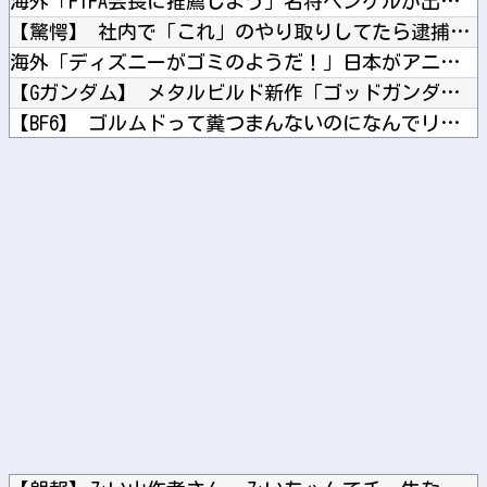
海外「FIFA会長に推薦しよう」名将ベンゲルが出したインファ...
【驚愕】 社内で「これ」のやり取りしてたら逮捕されたんだがｗ...
海外「ディズニーがゴミのようだ！」日本がアニメ化した米人気S...
【Gガンダム】 メタルビルド新作「ゴッドガンダム ハイパーモ...
【BF6】 ゴルムドって糞つまんないのになんでリメイクされた...
休日に甥っ子をアポなし託児を押し付けてきた兄嫁！「テレビでも...
【急いで引っ越せ】 日本人が減り「外国人が増えた」市区町村ラ...
Powered by livedoor 相互RSS