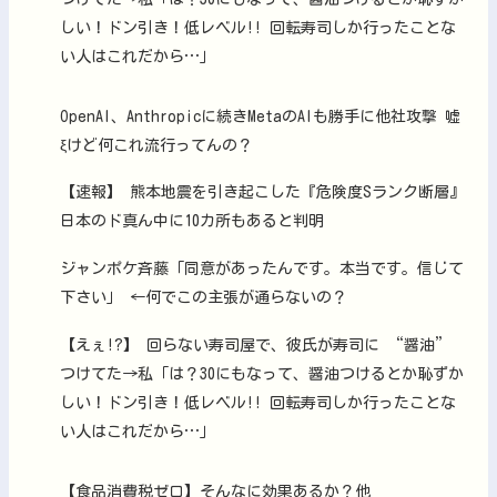
しい！ドン引き！低レベル!! 回転寿司しか行ったことな
い人はこれだから…」
OpenAI、Anthropicに続きMetaのAIも勝手に他社攻撃 嘘
ξけど何これ流行ってんの？
【速報】 熊本地震を引き起こした『危険度Sランク断層』
日本のド真ん中に10カ所もあると判明
ジャンポケ斉藤「同意があったんです。本当です。信じて
下さい」 ←何でこの主張が通らないの？
【えぇ!?】 回らない寿司屋で、彼氏が寿司に “醤油”
つけてた→私「は？30にもなって、醤油つけるとか恥ずか
しい！ドン引き！低レベル!! 回転寿司しか行ったことな
い人はこれだから…」
【食品消費税ゼロ】そんなに効果あるか？他