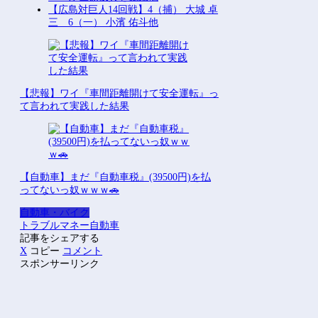
真横についてきた」とタレントが主
張、虚言疑惑が出ると「その男の垢を
発見した」と追加主張するも……他
【衝撃】パチンコホールさん、法人数
が10年で半減しても総売上高12兆433
億円ｗｗｗｗｗｗｗｗｗｗ他
【仮面ライダーマイス】「変身ベルト
DXマイスドライバー」ほか【玩具情
報公開・PV追加】他
【悲報】エアコンのクリーニングして
ないやつ他
【朗報】秋田に日本最大級のAIデータ
センター建設へ 総事業費2兆円、
UAEが巨額投資を協議他
【広島対巨人14回戦】4（捕） 大城 卓
三 6（一） 小濱 佑斗他
【悲報】ワイ『車間距離開けて安全運転』っ
て言われて実践した結果