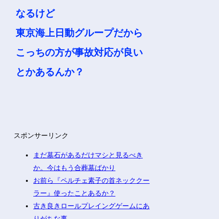
1:
名無しさん
2023/05/22(月) 15:11:53.03
ID:vgXdoDbc0
一番安くすみそうなのはソニ
ー
+1万くらいでイーデザインに
なるけど
東京海上日動グループだから
こっちの方が事故対応が良い
とかあるんか？