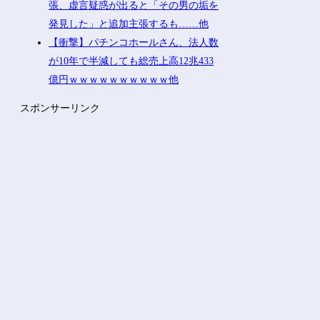
じゃない割に高そうという恐竜デッキ
の宿命を背負ってる他
【ガチ注意】中国製ルーター使ってる
やつ、◯◯が仕込まれてるかもしれな
いぞ・・・他
【疑問】日本経済、30年停滞←今まで
何してたん？wwww他
「電車で女性が失神したら無言の男が
真横についてきた」とタレントが主
張、虚言疑惑が出ると「その男の垢を
発見した」と追加主張するも……他
【衝撃】パチンコホールさん、法人数
が10年で半減しても総売上高12兆433
億円ｗｗｗｗｗｗｗｗｗｗ他
スポンサーリンク