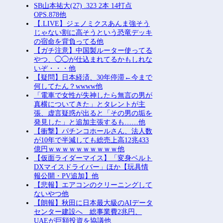
まだ墓石があるだけマシと見るべき
か。今はもう合葬墓ばかり
お前ら『ペルチェ素子の首ネッククー
ラー』使ったことあるか？
古き良きロールプレイングゲームにあ
りがちな事
【中国】 毎年恒例の大洪水、今年も
ヤバい 湖北省秭帰県で山洪水が市街
地を直撃、工場浸水・車両が次々流さ
れる
【悲報】 有吉、一般人に「ド正論」
を叩きつけて炎上ｗｗｗｗｗｗｗｗ
SB山本祐大(27) .323 2本 14打点
OPS.878他
【.LIVE】ジェノミクスあんま強そう
じゃない割に高そうという恐竜デッキ
の宿命を背負ってる他
【ガチ注意】中国製ルーター使ってる
やつ、◯◯が仕込まれてるかもしれな
いぞ・・・他
【疑問】日本経済、30年停滞←今まで
何してたん？wwww他
「電車で女性が失神したら無言の男が