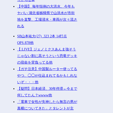
スポンサーリンク
まだ墓石があるだけマシと見るべき
か。今はもう合葬墓ばかり
お前ら『ペルチェ素子の首ネッククー
ラー』使ったことあるか？
古き良きロールプレイングゲームにあ
りがちな事
【中国】 毎年恒例の大洪水、今年も
ヤバい 湖北省秭帰県で山洪水が市街
地を直撃、工場浸水・車両が次々流さ
れる
SB山本祐大(27) .323 2本 14打点
OPS.878他
【.LIVE】ジェノミクスあんま強そう