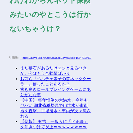
それはこうこうしてこれ
はこうしてって対応の仕
方や言って良い事ダメな
事まで教えてくれてマジ
助かった
わけわからんネット保険
みたいのやとこうは行か
ないちゃうけ？
引用元:
・https://nova.5ch.net/test/read.cgi/livegalileo/1684735913/