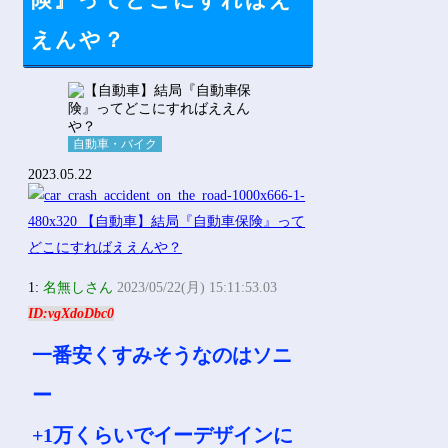
夫さん、妻に「天井のシミ数えてれば終わるでな」と押し倒されて...
今始めどきのスマホゲームなにかある？他
【にじさんじ】笹木、1週間ほど里に帰省他
ライザの公式AIゲーム、エッチすぎて始まる♥他
Vチューバーに最近ある変化が起きつつある他
ホーム
【にじさんじ】8月7日(金)22:00から周央サンゴ、志摩ス...
自動車・バイク
【自動車】結局『自動車保
険』ってどこにすればえ
Powered by livedoor 相互RSS
えんや？
自動車・バイク
2023.05.22