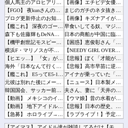
【アイマス】 アイドル達が雑談してるだけ【モバマス】
ケガが多かったプロ野球選手※多村仁志禁止他
個人馬主のアロヒアリイが海外行けてジュウリョクピエ□が何故行けないのか
【画像】エチビデ女優さん、番組の企画でハッスルしすぎてしまうｗｗｗｗｗｗ他
【FGO】 夜kunさんのモルガンイラスト！！ 蝶の羽好きです！
まじのガチのネタ抜きで超能力一個貰えるならテレポーテーション一択だよな他
ブログ更新停止のお知らせ
【画像】キズナアイが今年で10周年ってマジ？wwwwwwwwwwwwwwwww他
【艦これ】 深夜のゴーヤ画像スレ
早食いしてる奴、マジでヤバイぞ・・・他
森下も佐藤輝もDeNAの「これ」にやられてるんだが
日本の商船が中国に臨検された場合は「台湾軍が対応」と台湾軍トップ！他
【機甲創世記モスピーダ】 「トイライズ」シリーズ新作【明日予約開始】
【困惑】恵俊彰さん「総理がいろんなところに足を運べばクーラーが…」・・・・・・・・・他
横浜F・マリノスが不二家とのオフィシャルパートナー契約締結を発表 横浜創業の洋菓子メーカー
【NEEDY GIRL OVERDOSE】システムサービス「超絶最かわてんしちゃん」プライ...