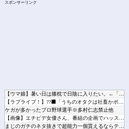
海外「日本なんて行くんじゃなかった…」 日本を知ってしまった...
【艦これ】 E5ってE5-1まで終わればあとは結構サクサクだ...
元彼は別れた後にメールで借金を申し込んできたので、会ってその...
Powered by livedoor 相互RSS
韓国国会、サッカー前代表監督を追及「なぜ負けたのか」
【動画】 メキシコのインフルエンサー、ライブ配信中に襲撃され...
【動画】 地下アイドルさん、売れるためにここまでしなきゃいけ...
【急募】 ホロライブ→にじさんじ→ぶいすぽ
【日向坂46】 話題のグッズ、案の定売り切れ…
【コンゴ】 エボラ出血熱、感染3600人…過去最大の流行に
スポンサーリンク
【朗報】 ドラクエモンスターズ4、どう見ても面白そう
Powered by livedoor 相互RSS