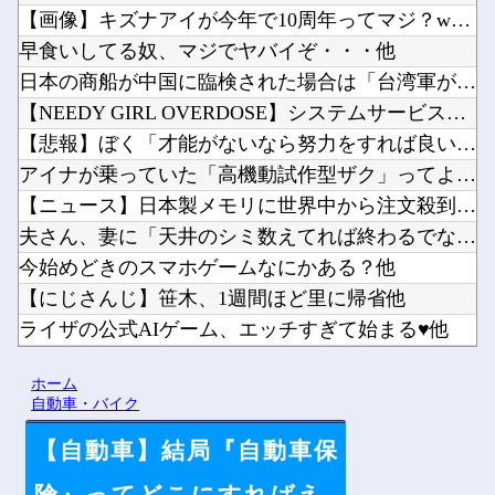
【ウマ娘】暑い日は膝枕で日陰に入りたい。←「絶対に離れたくな...
【ラブライブ！】??‍⬛「うちのオタクは社畜かボンボン」（世...
ケガが多かったプロ野球選手※多村仁志禁止他
【画像】エチビデ女優さん、番組の企画でハッスルしすぎてしまう...
まじのガチのネタ抜きで超能力一個貰えるならテレポーテーション...
【画像】キズナアイが今年で10周年ってマジ？wwwwwwww...
早食いしてる奴、マジでヤバイぞ・・・他
日本の商船が中国に臨検された場合は「台湾軍が対応」と台湾軍ト...
【NEEDY GIRL OVERDOSE】システムサービス「...
【悲報】ぼく「才能がないなら努力をすれば良いじゃない」お前ら...
アイナが乗っていた「高機動試作型ザク」ってよく考えると時系列...
【ニュース】日本製メモリに世界中から注文殺到！！！ １兆５０...