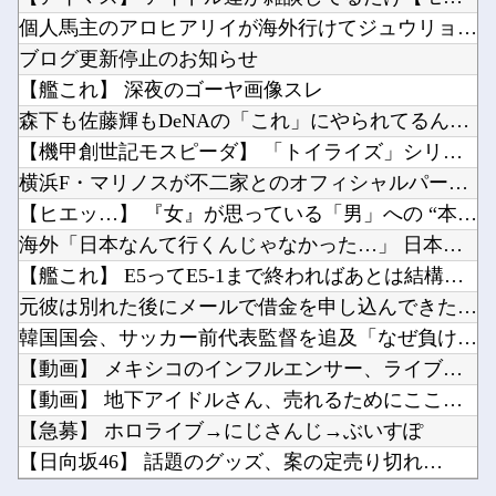
【ヒエッ…】 『女』が思っている「男」への “本 音” がコレｗｗｗｗｗｗｗｗｗｗ
【悲報】ぼく「才能がないなら努力をすれば良いじゃない」お前ら「努力できるのも才能だよ」他
海外「日本なんて行くんじゃなかった…」 日本を知ってしまったディズニー信者、帰国後『本家』...
【悲報】高市早苗に逆らった財務官僚、異例の左遷ｗｗｗｗｗｗｗｗ他
【艦これ】 E5ってE5-1まで終わればあとは結構サクサクだよね
アイナが乗っていた「高機動試作型ザク」ってよく考えると時系列がおかしいな他
元彼は別れた後にメールで借金を申し込んできたので、会ってその場で消費者金融へ連れて行った…
【ニュース】日本製メモリに世界中から注文殺到！！！ １兆５０００億円で工場増築へ他
韓国国会、サッカー前代表監督を追及「なぜ負けたのか」
夫さん、妻に「天井のシミ数えてれば終わるでな」と押し倒されて性行為 → 凄いことになるｗｗ...
【動画】 メキシコのインフルエンサー、ライブ配信中に襲撃されて死亡。
【ウマ娘】昔の水着がそのまま入るジャーニー…まるで成長していない！？他
【動画】 地下アイドルさん、売れるためにここまでしなきゃいけないと判明…………………
【悲報】日本の歴史、ついに『崩壊』してしまう・・・・・他
【急募】 ホロライブ→にじさんじ→ぶいすぽ
【ラブライブ！】予定立てるの苦手なので行き当たりばったりの旅行しかできません他
【日向坂46】 話題のグッズ、案の定売り切れ…
今始めどきのスマホゲームなにかある？他
【アイマス】 アイドル達が雑談してるだけ【モバマス】
【コンゴ】 エボラ出血熱、感染3600人…過去最大の流行に
大進連所属の学生8人、在韓米軍平沢基地に無断侵入…米軍により身柄拘束！他
個人馬主のアロヒアリイが海外行けてジュウリョクピエ□が何故行...
【朗報】 ドラクエモンスターズ4、どう見ても面白そう
ヤニネコ・みぃちゃん・のあ先輩・もちづきさん「結婚してください！」←どうする？他
ブログ更新停止のお知らせ
【にじさんじ】笹木、1週間ほど里に帰省他
【艦これ】 深夜のゴーヤ画像スレ
【ウマ娘】（悲報）ナイスネイチャ、討ち取られる他
森下も佐藤輝もDeNAの「これ」にやられてるんだが
【SSD】1TBで1.5万とか、買った時の倍なんだけど今だと買い増してしまいそうで怖い他
【機甲創世記モスピーダ】 「トイライズ」シリーズ新作【明日予...
Powered by livedoor 相互RSS
ライザの公式AIゲーム、エッチすぎて始まる♥他
横浜F・マリノスが不二家とのオフィシャルパートナー契約締結を...
Vチューバーに最近ある変化が起きつつある他
【ヒエッ…】 『女』が思っている「男」への “本 音” がコ...