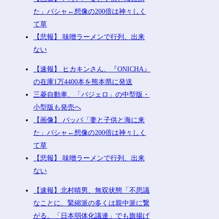
た」パシャ←想像の200倍は神々しく
て草
【悲報】 味噌ラーメンで行列、出来
ない
【速報】 ヒカキンさん、『ONICHA』
の在庫1万4400本を熊本県に発送
三菱自動車、「パジェロ」の中型版・
小型版も発売へ
【画像】 パッパ「妻と子供と海に来
た」パシャ←想像の200倍は神々しく
て草
【悲報】 味噌ラーメンで行列、出来
ない
【速報】北村晴男、無双状態「不思議
なことに、緊縮派の多くは親中派に繋
がる。「日本弱体化議連」でも旗揚げ