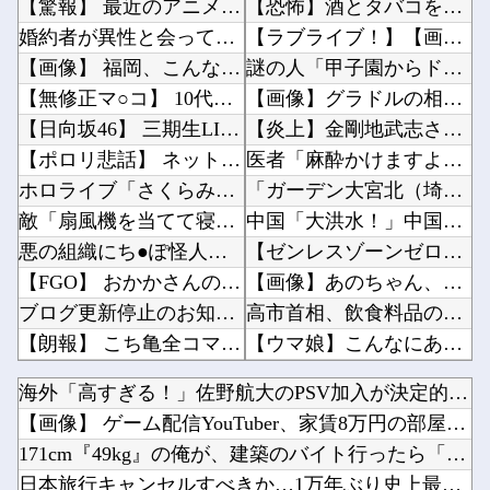
【驚報】 最近のアニメ『ヤニねこ』『地元最高！』『みいちゃんと山田さん』『ドカ食いダイスキ...
【恐怖】酒とタバコを愛する日常系女性YouTuber、ガチで体が終わる・・・他
婚約者が異性と会ってたっぽいメールが出てきたわけだが
【ラブライブ！】【画像】恥ずかしがるメイちゃんの破壊力ｗｗｗｗｗｗｗｗｗｗ他
【画像】 福岡、こんなのが普通に走ってるｗｗｗｗｗｗｗｗｗｗｗｗｗｗｗｗｗｗｗｗｗｗｗｗｗ...
謎の人「甲子園からドーム移転ｲﾔｯ！！7回制ｲﾔｯ！！」←じゃあどうすんねん他
【無修正マ○コ】 10代美少女の ”初めての女性器脱毛” 動画、エ□すぎて1000万再生さ...
【画像】グラドルの相澤仁美さん、実はお尻がどちゃシコすぎたｗｗｗｗｗｗ他
【日向坂46】 三期生LIVE、生配信が決定！
【炎上】金剛地武志さん、高市首相の熊本視察動画に「気○い沙汰だぞ」他
【ポロリ悲話】 ネットで拡散してるお●ぱいポロリ動画、何故か叩かれる・・・
医者「麻酔かけますよー」 わい(全身麻酔に耐えて見せる！うおおおおおお！！！！)他
ホロライブ「さくらみこ」怒りに飲まれるな野うさぎ！2ndソロライブで犯行予告「咲き乱れみこ...
「ガーデン大宮北（埼玉）」「ニューアサヒ府中四谷店（東京）」が8月16日の営業をもって閉店...
敵「扇風機を当てて寝るとヤバいぞ！」 ワイ「大丈夫やろｗｗｗ」扇風機ポチー
中国「大洪水！」中国ダム「決壊」地元民「公式発表より死者多い！」中国政府「住民拘束！（安否...
悪の組織にち●ぽ怪人に改造されたやる夫のお話 第3話
【ゼンレスゾーンゼロ】ねんどろいど「セス・ ローウェル」【本日発売】他
【FGO】 おかかさんのジャージ式イラスト！！ 赤いジャージが似合ってます！
【画像】あのちゃん、なんか別人になる?ｗｗｗｗｗｗｗｗｗｗ他
ブログ更新停止のお知らせ
高市首相、飲食料品の消費税1％を閣議決定 ◯◯をチラつかせて財務省を黙らせる他
【朗報】 こち亀全コマ検索が登場！
【ウマ娘】こんなにあった！？ ←「アヤベさんはトプロと “1” 差だぞ」他
【艦これ】 E5までフランス艦出せると本当にスゴいよね
【ラブライブ！】【動画】くりぱんせつ菜、はしゃぐ【定期】他
海外「高すぎる！」佐野航大のPSV加入が決定的になり海外大騒...
【2軍】 DeNA・森敬斗、中堅UZR 8.2時点【 11.6】14球団トップ
【悲報】男さん、ウォータースライダーで上手く滑れずチューブの中に取り残されてしまうｗｗｗｗ...
【画像】 ゲーム配信YouTuber、家賃8万円の部屋で深夜...
【悲報】 めっちゃカメレオンさん、早速パクリゲーが任天堂ストアに登場してしまう……
日本「沖縄県知事選（9月」一色正春「海難事件追及（検証」八重山日報「抗議団体が危険航行（生...
171cm『49kg』の俺が、建築のバイト行ったら「こう」な...
【動画】注文するとヘルメット装着→鈍器で頭を殴られるチェコのバーｗｗｗｗ他
日本旅行キャンセルすべきか…1万年ぶり史上最大級の火山の兆し...