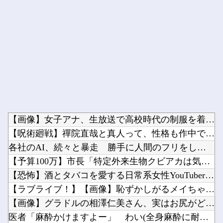
Powered by livedoor 相互RSS
【画像】女子アナ、生放送で高校時代の制服を着てしまうｗｗｗｗ...
【呪術廻戦】禪院直哉と真人って、性格も作中での行いも末路も似...
各社のAI、続々と暴走 勝手に人間のフリをしてサイバー攻撃を...
【予算100万】市長「特定外来生物クビアカは気持ち悪い虫だし...
【恐怖】酒とタバコを愛する日常系女性YouTuber、ガチで...
【ラブライブ！】【画像】恥ずかしがるメイちゃんの破壊力ｗｗｗ...
【画像】グラドルの相澤仁美さん、実はお尻がどちゃシコすぎたｗ...
医者「麻酔かけますよー」 わい(全身麻酔に耐えて見せる！うお...