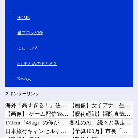
HOME
当ブログ紹介
にゅーぷる
5chまとめのまとめX
News人
スポンサーリンク
海外「高すぎる！」佐野航大のPSV加入が決定的になり海外大騒ぎ！（海外の反応）
【画像】女子アナ、生放送で高校時代の制服を着てしまうｗｗｗｗｗｗｗｗｗｗｗｗｗｗｗ他
【画像】 ゲーム配信YouTuber、家賃8万円の部屋で深夜配信→管理会社から厳重注意され...
【呪術廻戦】禪院直哉と真人って、性格も作中での行いも末路も似たような二人なのに人気に差があ...
171cm『49kg』の俺が、建築のバイト行ったら「こう」なったｗｗｗ
各社のAI、続々と暴走 勝手に人間のフリをしてサイバー攻撃を仕掛ける事件が相次ぐ他
日本旅行キャンセルすべきか…1万年ぶり史上最大級の火山の兆し＝韓国の反応
【予算100万】市長「特定外来生物クビアカは気持ち悪い虫だしそんな需要ないと思う」1匹30...