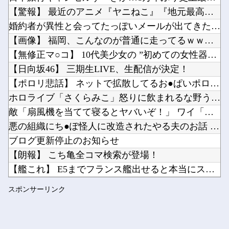
【ニュース】高市内閣、在日外国人の生活保護にメス！！！！他
【驚報】 最近のアニメ『ヤニねこ』『地元最高！』『みいちゃん...
ホーム画面が一番良かったハード他
婚約者が異性と会ってたっぽいメールが出てきたわけだが
Powered by livedoor 相互RSS
【にじ甲2026】月ノ美兎、卯月コウ、夜牛詩乃らによる甲子園とかも見たくはある他
【画像】 福岡、こんなのが普通に走ってるｗｗｗｗｗｗｗｗｗｗ...
グラボそんなにすぐ壊れる？他
【無修正マ○コ】 10代美少女の ”初めての女性器脱毛” 動...
【日向坂46】 三期生LIVE、生配信が決定！
【ポロリ悲話】 ネットで拡散してるお●ぱいポロリ動画、何故か...
ホロライブ「さくらみこ」怒りに飲まれるな野うさぎ！2ndソロ...
Powered by livedoor 相互RSS
敵「扇風機を当てて寝るとヤバいぞ！」 ワイ「大丈夫やろｗｗｗ...
悪の組織にち●ぽ怪人に改造されたやる夫のお話 第3話
ブログ更新停止のお知らせ
【朗報】 こち亀全コマ検索が登場！
【艦これ】 E5までフランス艦出せると本当にスゴいよね
【2軍】 DeNA・森敬斗、中堅UZR 8.2時点【 11....
スポンサーリンク
【悲報】 めっちゃカメレオンさん、早速パクリゲーが任天堂スト...