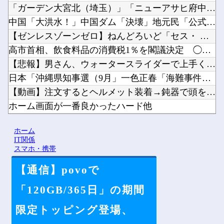
「ガーデン大宮北（埼玉）」「ニューアサヒ府中四谷店（東京）」...
中国「大洪水！」中国ダム「決壊」地元民「公式発表より死者多い...
【ゼンレスゾーンゼロ】ねんどろいど「セス・ ローウェル」【本...
高市首相、飲食料品の消費税1％を閣議決定 ◯◯をチラつかせて...
【悲報】男さん、ウォータースライダーで上手く滑れずチューブの...
日本「沖縄県知事選（9月」一色正春「海難事件追及（検証」八重...
【動画】注文するとヘルメット装着→鈍器で頭を殴られるチェコの...
ホーム画面が一番良かったハード他
【にじ甲2026】月ノ美兎、卯月コウ、夜牛詩乃らによる甲子園...
ホーム
グラボそんなにすぐ壊れる？他
IT関係
スマホ・携帯
【通信】povoで
Powered by livedoor 相互RSS
「120GB/365日」の期間
限定トッピング登場、