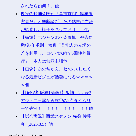
されたら如何？」他
現役の精神科医が『高市首相は精神障
害者だ』と無断診断、その結果に左派
が歓喜した様子を見せており……他
【衝撃】元ジャンポケ斉藤慎二被告に
懲役7年求刑 検察「芸能人の立場の
差を利用し、ロケバス内で3回性的暴
行」 本人は無罪主張他
【画像】あのちゃん、セ○クスしたく
なる最新ビジュが話題になるｗｗｗｗ
ｗ他
【DeNA対阪神15回戦】阪神、2回表2
アウト二三塁から熊谷の2点タイムリ
ーで先制！！！！！！！！！！！！他
【試合実況】西武スタメン 先発:佐藤
爽（2026.8.5）他