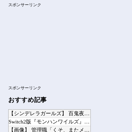
ボケて史上最強の作品 【画像】ボケて史上最強の作品、ついに決...
スポンサーリンク
20代男性「ジモティーで車を買ったらリース車だった」53歳無...
Powered by livedoor 相互RSS
スポンサーリンク
おすすめ記事
【シンデレラガールズ】 百鬼夜行をテーマとしたPOP UP SHOPが東京・大阪...
Switch2版『モンハンワイルズ』の動作環境が判明！
【画像】 管理職「くそ、またメンヘラ女のセラピータイムか」