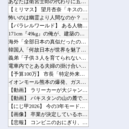
あなたは衛宮士郎の代わりに五次に挑むようです 第411話
韓国政府、謝罪をすれば賠償を放棄する案を日本側に提示するも拒否される＝韓国の反応
【ミリマス】 望月杏奈「キスの練習……？」
韓国人「何故日本が世界を魅了し続け観光大国になったのか？その理由がこちら‥」→「...
怖いのは幽霊より人間なのか？ 暴力団にまつわる怖い話傑作7選
【パラレルワールド】 ある人物の存在が世界から完全に消失…何...
171cm『49kg』の俺が、建築のバイト行ったら「こう」な...
海外「全部日本の真似だったのか…」 日本の普通のテレビ番組が...
Powered by livedoor 相互RSS
韓国人「何故日本が世界を魅了し続け観光大国になったのか？その...
義弟「子供３人を育てられないから引き取って」私「なぜ？」義弟...
電車内でとある夫婦の掛け合いが妙にツボに嵌って笑いが堪えられ...
【予算100万】 市長「特定外来生物クビアカは気持ち悪い虫だ...
イオンモール熊本の爆発、ガス管に残っていたLPガスが漏れたこ...
【動画】 ラリーカーが大ジャンプして横転
【動画】 パキスタンの山の麓で撮影された鉄砲水が地獄すぎる。
【にじ甲2026】 今の3年モードはKONAMIが意図したバ...
【画像】 卒業が決定しているホロライブVtuberさん、にじ...
【悲報】 コンビニのおにぎり、誰も食べなくなる…