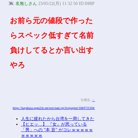
36:
名無しさん
23/05/22(月) 11:32:50 ID:IHRP
お前ら元の値段で作った
らスペック低すぎて名前
負けしてるとか言い出す
やろ
引用元:
・
https://hayabusa.open2ch.net/test/read.cgi/livejupiter/1684721344/
人生に疲れたから台湾を一周してきた
【ヒエッ…】 『女』が思っている
「男」への “本 音” がコレｗｗｗｗｗ
ｗｗｗｗｗ