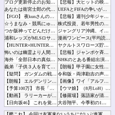
ブログ更新停止のお知らせ
【悲報】大ヒットの映画「スパイダーマン」最新作、上映中に強烈なオナラが発生し観客数十人避難...
あなたは衛宮士郎の代わりに五次に挑むようです 第411話
UEFAとFIFAの争いが完全に泥沼化した模様、UEFA側の逆転敗北すらあり得るような情勢...
【FGO】 夜kunさんのモルガンイラスト！！ 蝶の羽好きです！
【悲報】週刊少年ジャンプ、史上初の100万部割れ 全盛期653万部から98万部に…紙の雑誌...
☆うまなみ・競馬にゅーす速報 終了のお知らせ
株式投資、若年男性の自信喪失の原因に 6割超が「人生の敗者」自認他
つか阪神ってどんだけバントで試合落としてんだ
ジャングリア沖縄、イマーシブフォート東京の二の舞になりそうｗｗｗｗｗｗ他
浦和レッズがMLSロサンゼルス・ギャラクシーのDF山根視来を獲得へ 曺貴裁監督の湘南時代の...
漫画ワンピース(平均読者44歳)「第三世界でさぁ！悪魔がいてさぁ！世界を創った19の武器が...
【HUNTER×HUNTER】 あたしの昔の写真見せようか？
ヤクルトスワローズ貯金2桁首位だったのに気づけば4位DeNAとゲーム差0他
怖いのは幽霊より人間なのか？ 暴力団にまつわる怖い話傑作7選
【悲報】ジャンポケ斉藤、懲役７年求刑ｗｗｗｗｗｗｗ他
海外「全部日本の真似だったのか…」 日本の普通のテレビ番組が最新SNSの数十年先を行ってい...
NHKのとある番組出演者、NHK職員に性加害してPTSDに追い込み休職させていた・・・他
義弟「子供３人を育てられないから引き取って」私「なぜ？」義弟「子なしだから。実子がいたら差...
【朗報】甲子園に女性審判が仲間入り→初出場で流した涙に「絶対失敗できない」ファン称賛ｗｗｗ...
【疑問】 ガンダムの戦艦って砲塔外してそこにビームライフル挿しといたらいいんじゃない？？？...
令和版・両津勘吉の声優、マジで予想つかないｗｗｗ他
【朗報】 エルデンリングマグネットきたあああああ
【画像】ワイ「アルファードいいなあ。買いに行くか」店員「ほいっ見積もりな！」ワイ「金額おか...
【予算100万】 市長「特定外来生物クビアカは気持ち悪い虫だしそんな需要ないと思う」1匹3...
【ウマ娘】（8月LoH）先行3で楽しようと思ったのにここまで環境が変わるとは思わなかったの...
【動画】 ラリーカーが大ジャンプして横転
【修羅場】落語家が清水良太郎さんを恨んでる『理由』、ガチでヤバイ・・・・・他
【日向坂46】 これを覚えているおひさま0人説
大谷翔平、今季初の1試合2HR 25号先頭弾＆26号も空砲…ド軍は今季ワースト6連敗他
【にじ甲2026】 今の3年モードはKONAMIが意図したバランスなのか気になる
【悲報】スマホがウイルス感染してる助けてくれ?他
【艦これ】 今回は友軍来ないうちにだいぶ進軍出来てる提督多い...