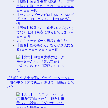
【悲報】国民栄誉賞の記念品に「高市
早苗」と彫ってあって炎上ｗｗｗｗｗ
ｗｗｗｗｗ他
【ゼンレスゾーンゼロ】ねんどろいど
「セス・ ローウェル」【本日発売】
他
【画像】松屋さん、食器の片づけだけ
でなく仕分けも客にやらせてしまうｗ
ｗｗｗ他
大谷キャッチボール日程も未定他
【画像】あのちゃん、なんか別人にな
る?ｗｗｗｗｗｗｗｗｗｗ他
【悲報】中古車大手のビッグモーターさん、
『客の車をミスで炎上』させて「隠蔽」して
いた