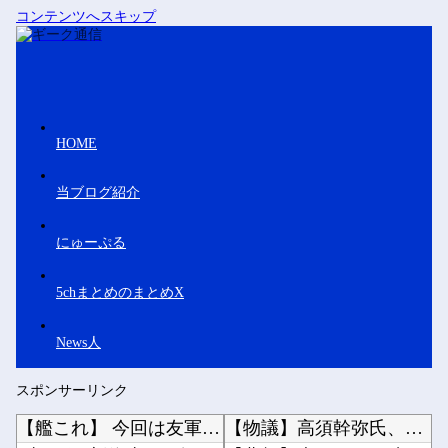
コンテンツへスキップ
HOME
当ブログ紹介
にゅーぷる
5chまとめのまとめX
News人
スポンサーリンク
【艦これ】 今回は友軍来ないうちにだいぶ進軍出来てる提督多いみたいでちね
【物議】高須幹弥氏、『みいちゃんと山田さん』アニメ化に懸念「グッズ化といった商業的なお祭り...