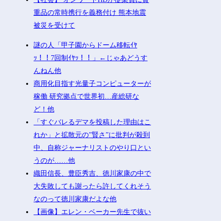
重品の常時携行を義務付け 熊本地震
被災を受けて
謎の人「甲子園からドーム移転ｲﾔ
ｯ！！7回制ｲﾔｯ！！」←じゃあどうす
んねん他
商用化目指す光量子コンピューターが
稼働 研究拠点で世界初…産総研な
ど！他
「すぐバレるデマを投稿した理由はこ
れか」と拡散元の”賢さ”に批判が殺到
中、自称ジャーナリストのやり口とい
うのが……他
織田信長、豊臣秀吉、徳川家康の中で
大失敗しても謝ったら許してくれそう
なのって徳川家康だよな他
【画像】エレン・ベーカー先生で抜い