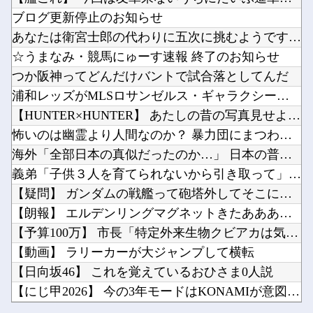
【悲報】 コンビニのおにぎり、誰も食べなくなる…
【にじさんじ】VTuber昔話『竹取物語』他
ブログ更新停止のお知らせ
【動画】 撮影走行でホンダADUO改良型エンジン（PU）を搭載したアストンマーチンが“いい...
【画像】誰とエッチしたいか見解が別れる六人衆ｗｗｗｗｗｗｗｗｗ他
あなたは衛宮士郎の代わりに五次に挑むようです 第411話
『トルネコの大冒険』のリメイクや新作が発売されない理由は？なぜ？他
☆うまなみ・競馬にゅーす速報 終了のお知らせ
PCショップ「超入手困難のDDR5 96GBx2 Registered ECCのサーバー用...
つか阪神ってどんだけバントで試合落としてんだ
韓国人「大谷、25号・26号マルチホームランの大活躍！」→「日本人打者はあんなに活躍してる...
浦和レッズがMLSロサンゼルス・ギャラクシーのDF山根視来を...
Powered by livedoor 相互RSS
【動画】新型のさすまた、限界突破ｗｗｗｗｗｗ他
【HUNTER×HUNTER】 あたしの昔の写真見せようか？
人「さーて、車乗るか。エンジン入れて、と」車「スパーイダマーンッ」→炎上他
怖いのは幽霊より人間なのか？ 暴力団にまつわる怖い話傑作7選
海外「全部日本の真似だったのか…」 日本の普通のテレビ番組が...
義弟「子供３人を育てられないから引き取って」私「なぜ？」義弟...
【疑問】 ガンダムの戦艦って砲塔外してそこにビームライフル挿...
Powered by livedoor 相互RSS
【朗報】 エルデンリングマグネットきたあああああ
【予算100万】 市長「特定外来生物クビアカは気持ち悪い虫だ...
【動画】 ラリーカーが大ジャンプして横転
【日向坂46】 これを覚えているおひさま0人説
【にじ甲2026】 今の3年モードはKONAMIが意図したバ...
【悲報】 コンビニのおにぎり、誰も食べなくなる…