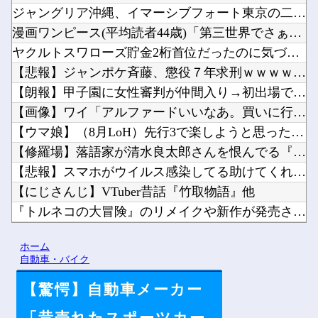
ジャングリア沖縄、イマーシブフォート東京の二の舞になりそうｗ...
漫画ワンピース(平均読者44歳)「第三世界でさぁ！悪魔がいて...
ヤクルトスワローズ貯金2桁首位だったのに気づけば4位DeNA...
【悲報】ジャンポケ斉藤、懲役７年求刑ｗｗｗｗｗｗｗ他
【朗報】甲子園に女性審判が仲間入り→初出場で流した涙に「絶対...
【画像】ワイ「アルファードいいなあ。買いに行くか」店員「ほい...
【ウマ娘】（8月LoH）先行3で楽しようと思ったのにここまで...
【修羅場】落語家が清水良太郎さんを恨んでる『理由』、ガチでヤ...
【悲報】スマホがウイルス感染してる助けてくれ?他
【にじさんじ】VTuber昔話『竹取物語』他
『トルネコの大冒険』のリメイクや新作が発売されない理由は？な...
PCショップ「超入手困難のDDR5 96GBx2 Regis...
ホーム
【動画】新型のさすまた、限界突破ｗｗｗｗｗｗ他
自動車・バイク
【驚愕】自動車メーカー