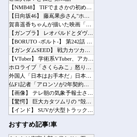
【NMB48】 TIFでまさかの初めてのオール無し
【日向坂46】 藤嶌果歩さん"ホンモノ"感が凄い・・・
賀喜遥香ちゃんが描いた映画「アンパンマン」のイラストが上手すぎる！！！【乃木坂4...
【ガンプラ】 レオパルドとダヴィンチって通してるとこ全然ないんだな…
【BORUTO -ボルト-】 第242話 感想 何だこのやっかいな弓使い！？
【ガンダムSEED】 戦力カツカツな序盤ってガンダムの中だと割と珍しい気がする
【VTuber】 学術系VTuber、アカデミア関係者らに「V名義の活動を本人の...
ホロライブ「さくらみこ」怒りに飲まれるな野うさぎ！2ndソロライブで犯行予告「咲...
外国人「日本はお手本だ」日本人、世界最高峰プレミアで過去最多の8人に！アジアから...
仏F1記者「アロンソが2年契約延長に向けアストンマーチンに年間4000万ユーロ（...
【画像】 テレ朝の気象予報士さん、意外と小さかった
【驚愕】 巨大カタツムリの ”殻だけ” を採取する方法、想像以上にエグくて震えた...
【インド】 SUVが大型トラックと衝突、横転したトラックの下敷きになり運転手死亡
気に入って付けた娘の名前が、まさかの不妊の人が使う妊活用語だった。しかもあんまり...
おすすめ記事!車
嫁に浮気され、復讐を果たした友人。未だに再婚していない。「裏切られるくらいなら、...
海外「これ美味しい！」米国で一番人気のおフランス製「日本のパン」に海外が大騒ぎ