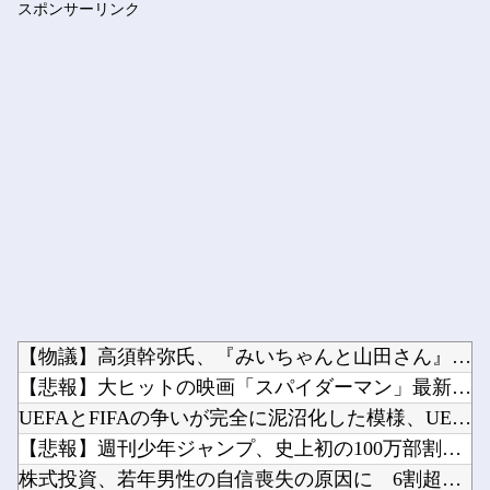
スポンサーリンク
【動画】 撮影走行でホンダADUO改良型エンジン（PU）を搭...
Powered by livedoor 相互RSS
【物議】高須幹弥氏、『みいちゃんと山田さん』アニメ化に懸念「...
【悲報】大ヒットの映画「スパイダーマン」最新作、上映中に強烈...
UEFAとFIFAの争いが完全に泥沼化した模様、UEFA側の...
【悲報】週刊少年ジャンプ、史上初の100万部割れ 全盛期65...
株式投資、若年男性の自信喪失の原因に 6割超が「人生の敗者」...