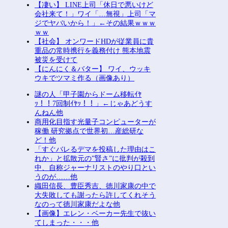
【凄い】 LINE上司「休日で悪いけど
会社来て！」ワイ「…無視」上司「マ
ジでヤバいから！」←その結果ｗｗｗ
ｗｗ
【社会】 オンワードHDが従業員に貴
重品の常時携行を義務付け 熊本地震
被災を受けて
【にんにく＆バター】 ワイ、ウッキ
ウキでツマミ作る（画像あり）
謎の人「甲子園からドーム移転ｲﾔ
ｯ！！7回制ｲﾔｯ！！」←じゃあどうす
んねん他
商用化目指す光量子コンピューターが
稼働 研究拠点で世界初…産総研な
ど！他
「すぐバレるデマを投稿した理由はこ
れか」と拡散元の”賢さ”に批判が殺到
中、自称ジャーナリストのやり口とい
うのが……他
織田信長、豊臣秀吉、徳川家康の中で
大失敗しても謝ったら許してくれそう
なのって徳川家康だよな他
【画像】エレン・ベーカー先生で抜い
てしまった・・・他