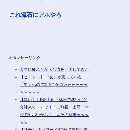
これ流石にアホやろ
スポンサーリンク
人生に疲れたから台湾を一周してきた
【ヒエッ…】 『女』が思っている
「男」への “本 音” がコレｗｗｗｗｗ
ｗｗｗｗｗ
【凄い】 LINE上司「休日で悪いけど
会社来て！」ワイ「…無視」上司「マ
ジでヤバいから！」←その結果ｗｗｗ
ｗｗ
【社会】 オンワードHDが従業員に貴