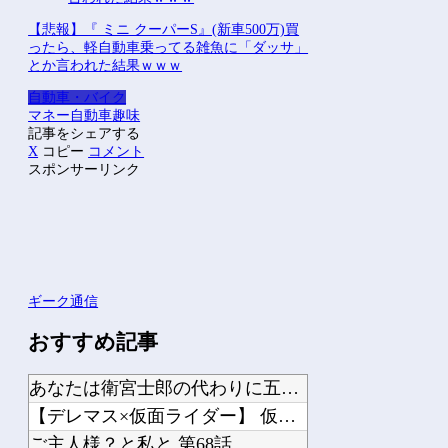
【悲報】『 ミニ クーパーS』(新車500万)買
ったら、軽自動車乗ってる雑魚に「ダッサ」
とか言われた結果ｗｗｗ
自動車・バイク
マネー
自動車
趣味
記事をシェアする
X
コピー
コメント
スポンサーリンク
ギーク通信
おすすめ記事
あなたは衛宮士郎の代わりに五次に挑むようです 第411話
【デレマス×仮面ライダー】 仮面ライダーバロンＰ第１話「始まりの巫女」
ご主人様？と私と 第68話