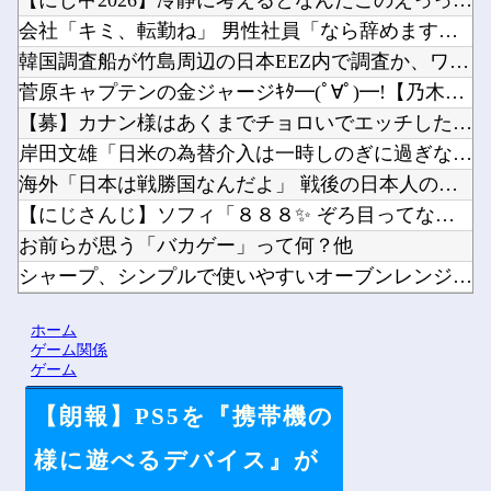
【にじ甲2026】冷静に考えるとなんだこのえっっっな格好は…...
会社「キミ、転勤ね」 男性社員「なら辞めますわ」 → 凄いこ...
韓国調査船が竹島周辺の日本EEZ内で調査か、ワイヤのようなも...
菅原キャプテンの金ジャージｷﾀ━(ﾟ∀ﾟ)━!【乃木坂46】...
【募】カナン様はあくまでチョロいでエッチしたいキャラ【画像】...
岸田文雄「日米の為替介入は一時しのぎに過ぎない。私なら円を強...
海外「日本は戦勝国なんだよ」 戦後の日本人の特別な生き様に各...
【にじさんじ】ソフィ「８８８✨ ぞろ目ってなんか嬉しくなるよ...
お前らが思う「バカゲー」って何？他
シャープ、シンプルで使いやすいオーブンレンジ「RE-WF18...
ペルソナ４R”メイン”ヒロインの里中千枝さん、来ている服と声...
ホーム
ワイ同じスマホ11年使ってるんやけど他
ゲーム関係
ゲーム
【朗報】PS5を『携帯機の
Powered by livedoor 相互RSS
様に遊べるデバイス』が