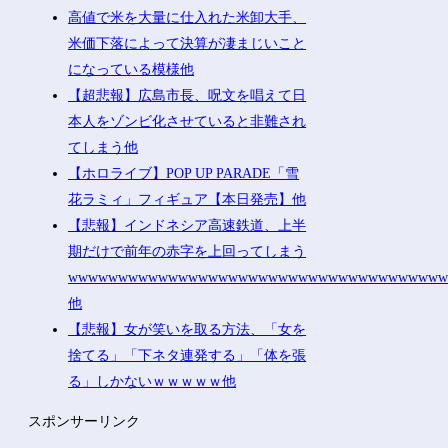
高値で米を大量に仕入れた米卸大手、
米価下落によって決算が凄まじいこと
になっている模様他
【超悲報】広島市長、呪文を唱えて日
本人をゾンビ化させていると非難され
てしまう他
【ホロライブ】POP UP PARADE「雪
花ラミィ」フィギュア【本日発売】他
【悲報】インドネシア高速鉄道、上半
期だけで前年の赤字を上回ってしまう
wwwwwwwwwwwwwwwwwwwwwwwwwwwwwwwwwwwww
他
【悲報】女が笑いを取る方法、「女を
捨てる」「下ネタ連発する」「体を張
る」しかないｗｗｗｗｗ他
スポンサーリンク