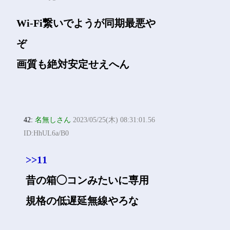
Wi-Fi繋いでようが同期最悪や
ぞ
画質も絶対安定せえへん
42:
名無しさん
2023/05/25(木) 08:31:01.56
ID:HhUL6a/B0
>>11
昔の箱◯コンみたいに専用
規格の低遅延無線やろな