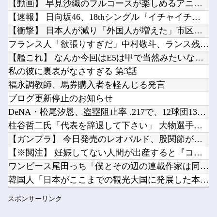
【動画】 早見沙織のフルコースが楽しめるアニメ発見されるｗｗ...
シャープ、シンプルで使いやすいオーブンレンジ「RE-WF187」他
【速報】 日向坂46、18thシングル『イチャイチャ虫』の発...
キズナアイが加藤純一と絡み出したけどどうなんだ？他
【衝撃】 日本人が減り「外国人が増えた」市区町村ランキング…...
アカネの回胴でっかいどう #04【「スマスロ とある魔術の禁書目録2」アカネ初 新台実戦!...
フランス人「欲張りすぎだ」中村敬斗、ランス残留の可能性を会長...
Powered by livedoor 相互RSS
ペルソナ４R”メイン”ヒロインの里中千枝さん、来ている服と声がかわいかっただけという事実が...
【艦これ】 なんか今回はE5は甲で当然みたいな流れあるよね
ワイ同じスマホ11年使ってるんやけど他
私の彼に裏表がなさすぎる 第3話
福永調教師、馬券購入者を軽んじる発言
ブログ更新停止のお知らせ
DeNA・松尾汐恩、盗塁阻止率 .217で、12球団13人中...
Powered by livedoor 相互RSS
柱谷哲二氏「代表を辞退して下さい」 大物選手に直談判「自分か...
【ガンプラ】 今日発売のレオパルド、股関節が平成の作りすぎる...
【※閲注】 妊娠してない人間が出産すると『コレ』が出てくるら...
ワンピース尾田っち「僕とその辺の連載作家は同じく『漫画家』と...
韓国人「日本がここまでの観光大国に発展した本当の理由がこちら...
任天堂ソフトのダウンロード率61.5%ｗｗｗ
スポンサーリンク
転校生と仲良くなってその子の家に遊びに行ったら私が小さい頃に...