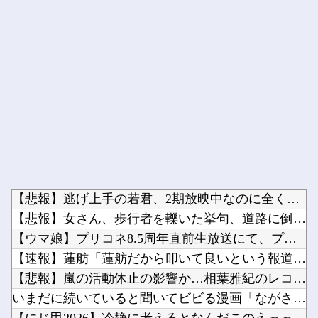
Powered by livedoor 相互RSS
【悲報】逃げ上手の若君、2期放映中なのに全く話題にならない他
【悲報】女さん、歩行者を轢いた挙句、道路に倒れてどえらいこと...
【ウマ娘】プリコネ8.5周年直前生放送にて、プリコネ×ウマ娘...
【速報】蓮舫「蓮舫だから叩いて良いという報道」 ネット「高市...
【悲報】嵐の活動休止の影響か…相葉雅紀のレコメンが9月いっぱ...
いまだに続いていると聞いてビビる漫画「ながされて藍蘭島」「咲...