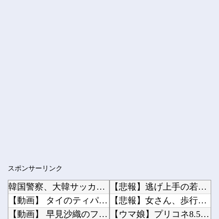
スポンサーリンク
韓国警察、大韓サッカー協会を家宅捜索 代表監督選考巡り
【悲報】逃げ上手の若君、2期放映中なのに全く話題にならない他
【動画】 タイのティパンコーン王子が日本人女性とデートか？
【悲報】女さん、歩行者を轢いた挙句、道路に倒れてどえらいことになってしまうw w w w ...
【動画】 早見沙織のフルコースが楽しめるアニメ発見されるｗｗｗｗｗｗｗ
【ウマ娘】プリコネ8.5周年直前生放送にて、プリコネ×ウマ娘コラボの開催について告知が！？...