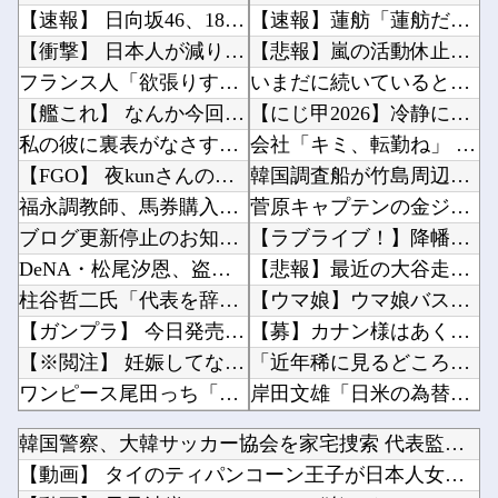
【速報】 日向坂46、18thシングル『イチャイチャ虫』の発売が決定！！
【速報】蓮舫「蓮舫だから叩いて良いという報道」 ネット「高市だから叩いて良いをやってるのが...
【衝撃】 日本人が減り「外国人が増えた」市区町村ランキング…TOP5がこちらｗｗｗｗｗｗ
【悲報】嵐の活動休止の影響か…相葉雅紀のレコメンが9月いっぱいで終了へ他
フランス人「欲張りすぎだ」中村敬斗、ランス残留の可能性を会長が示唆！移籍金が交渉の壁に.....
いまだに続いていると聞いてビビる漫画「ながされて藍蘭島」「咲」「らき☆すた」他
【艦これ】 なんか今回はE5は甲で当然みたいな流れあるよね
【にじ甲2026】冷静に考えるとなんだこのえっっっな格好は…？他
私の彼に裏表がなさすぎる 第3話
会社「キミ、転勤ね」 男性社員「なら辞めますわ」 → 凄いことになるｗｗｗｗｗｗ他
【FGO】 夜kunさんのモルガンイラスト！！ 蝶の羽好きです！
韓国調査船が竹島周辺の日本EEZ内で調査か、ワイヤのようなもの海中に投入…外務省が抗議！他
福永調教師、馬券購入者を軽んじる発言
菅原キャプテンの金ジャージｷﾀ━(ﾟ∀ﾟ)━!【乃木坂46】他
ブログ更新停止のお知らせ
【ラブライブ！】降幡愛さんがドッキリGPに出演！！！！他
DeNA・松尾汐恩、盗塁阻止率 .217で、12球団13人中12位（8月5日現在）
【悲報】最近の大谷走塁ミス他
柱谷哲二氏「代表を辞退して下さい」 大物選手に直談判「自分からやめてほしいと思った」 闘将...
【ウマ娘】ウマ娘バストTOP20他
【ガンプラ】 今日発売のレオパルド、股関節が平成の作りすぎる…
【募】カナン様はあくまでチョロいでエッチしたいキャラ【画像】他
【※閲注】 妊娠してない人間が出産すると『コレ』が出てくるらしい…ヤバすぎる…
「近年稀に見るどころの話じゃないぞ」と台風15号の予想進路に困惑する人が多数、偏西風が全く...
ワンピース尾田っち「僕とその辺の連載作家は同じく『漫画家』と呼ばれるけど、それが不満で。」...
岸田文雄「日米の為替介入は一時しのぎに過ぎない。私なら円を強くすることが出来る」他
韓国人「日本がここまでの観光大国に発展した本当の理由がこちら…」→「昔から日本は愛されてた...
海外「日本は戦勝国なんだよ」 戦後の日本人の特別な生き様に各国から称賛の声他
韓国警察、大韓サッカー協会を家宅捜索 代表監督選考巡り
任天堂ソフトのダウンロード率61.5%ｗｗｗ
【にじさんじ】ソフィ「８８８✨ ぞろ目ってなんか嬉しくなるよね！！」他
【動画】 タイのティパンコーン王子が日本人女性とデートか？
転校生と仲良くなってその子の家に遊びに行ったら私が小さい頃に撮った写真があった
お前らが思う「バカゲー」って何？他