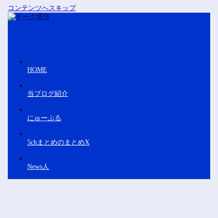
コンテンツへスキップ
HOME
当ブログ紹介
にゅーぷる
5chまとめのまとめX
News人