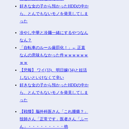
好きな女の子から預かったHDDの中か
ら、とんでもないモノを発見してしま
った
冷やし中華と冷麺一緒にするやつなん
なん？
「自転車のルール厳罰化！」← 正直
なんの意味もなかった件ｗｗｗｗｗｗ
ｗｗ
【悲報】 ワイ(33)、明日嫁(34)と妊活
しないといけなくて辛い
好きな女の子から預かったHDDの中か
ら、とんでもないモノを発見してしま
った
【戦慄】脳外科医さん「これ腫瘍？」
技師さん「正常です」医者さん「ふー
ん」・・・・・・・・・他