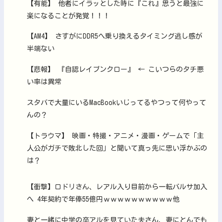
【有能】 他者にイラッとした時に『これ』思うと最強に
楽になることが発覚！！！
【AM4】 さすがにDDR5へ乗り換えるタイミング逃し感が
半端ない
【悲報】 『自認レイブンクロー』 ← こいつらのタチ悪
い率は異常
スタバで大量にいるMacBookいじってるやつって何やって
んの？
【トラウマ】 映画・特撮・アニメ・漫画・ゲームで「主
人公がガチで敗北した回」と聞いて真っ先に思い浮かぶの
は？
【衝撃】ロドリさん、レアル入り目前から一転バルサ加入
へ 4年契約で年俸55億円ｗｗｗｗｗｗｗｗｗｗ他
妻と一緒に中学の卒アルを見ていた夫さん、妻にとんでも