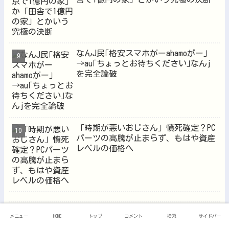
なんJ民｢格安スマホがーahamoがー｣
→au｢ちょっとお待ちください｣なんj
を完全論破
「時期が悪いおじさん」憤死確定？PC
パーツの高騰が止まらず、もはや資産
レベルの価格へ
【自動車】車にステッカー貼る心
メニュー
HOME
トップ
コメント
検索
サイドバー
理