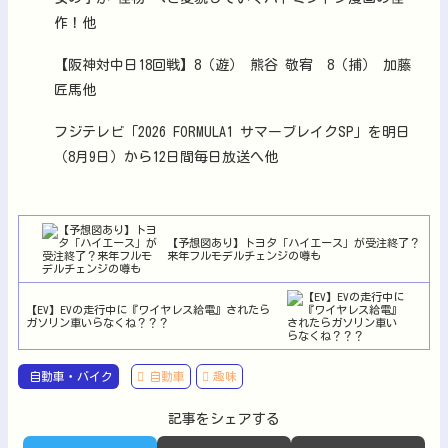
作！他
【阪神対中日18回戦】8（遊） 熊谷 敬宥 8（捕） 加藤
匠馬他
フジテレビ「2026 FORMULA1 サマーブレイクSP」を明日
（8月9日）から12日間毎日放送へ他
【予想図あり】トヨタ「ハイエース」が受注終了？
来年フルモデルチェンジの噂も
【EV】EVの走行中に『ワイヤレス給電』されたら
ガソリン車いらなくね？？？
自動車・バイク
自動車
趣味
記事をシェアする