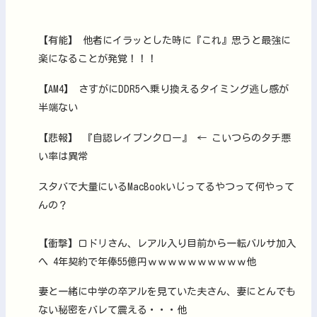
【有能】 他者にイラッとした時に『これ』思うと最強に
楽になることが発覚！！！
【AM4】 さすがにDDR5へ乗り換えるタイミング逃し感が
半端ない
【悲報】 『自認レイブンクロー』 ← こいつらのタチ悪
い率は異常
スタバで大量にいるMacBookいじってるやつって何やって
んの？
【衝撃】ロドリさん、レアル入り目前から一転バルサ加入
へ 4年契約で年俸55億円ｗｗｗｗｗｗｗｗｗｗ他
妻と一緒に中学の卒アルを見ていた夫さん、妻にとんでも
ない秘密をバレて震える・・・他