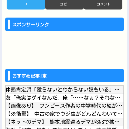
X
コピー
コメント
スポンサーリンク
おすすめ記事!車
体罰肯定派「殴らないとわからない奴もいる」ワイ「いや司法や警...
友「俺実はゲイなんだ」俺「……なぁ？それなんで俺に言った？」
【画像あり】 ワンピース作者の中学時代の絵がすごすぎる→
【※衝撃】 中古の家でウジ虫がどんどんわいてくる→思い切って...
【ネットのデマ】 熊本地震巡るデマがSNSで拡散中…「偽の画...