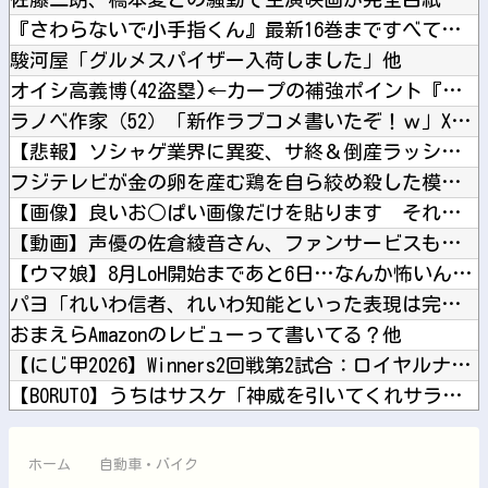
『さわらないで小手指くん』最新16巻まですべて「50％ポイン...
駿河屋「グルメスパイザー入荷しました」他
オイシ高義博(42盗塁)←カープの補強ポイント『俊足強打のシ...
ラノベ作家（52）「新作ラブコメ書いたぞ！ｗ」X民「いい歳こ...
【悲報】ソシャゲ業界に異変、サ終＆倒産ラッシュ「ヒット一本で...
フジテレビが金の卵を産む鶏を自ら絞め殺した模様、社運を賭けた...
【画像】良いお○ぱい画像だけを貼ります それ以外は貼りません...
【動画】声優の佐倉綾音さん、ファンサービスも欠かさないｗｗｗ...
【ウマ娘】8月LoH開始まであと6日…なんか怖いんだけど先行...
パヨ「れいわ信者、れいわ知能といった表現は完全に差別表現。メ...
おまえらAmazonのレビューって書いてる？他
【にじ甲2026】Winners2回戦第2試合：ロイヤルナイ...
【BORUTO】うちはサスケ「神威を引いてくれサラダ。天照は...
エッセイスト「原爆を二度と使わせてはならない」⇒「もちろん中...
【にじさんじ】熱斗くんのガキらしからぬ精神性とかっこよさに惚...
ホーム
自動車・バイク