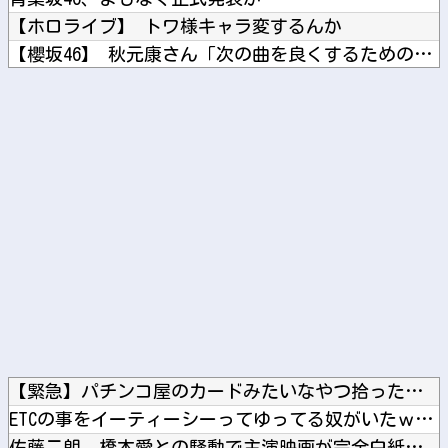
【ホロライブ】 トワ様キャラ変するんか
【櫻坂46】 秋元康さん「次の曲を良くするための見せ球」←こ...
【緊急】 ウォーキング中にできる暇つぶしｗｗｗ
【高校野球】 青森山田のユニフォームが話題沸騰！称賛続々 「...
Powered by livedoor 相互RSS
【緊急】パチンコ屋のカードみたいなやつ拾ったんやが…他
ETCの事をイーティーシーってゆってる奴がいたｗｗｗｗｗｗｗ...
佐藤二朗、橋本愛との騒動で主演映画が完全白紙へｗｗｗｗｗ他