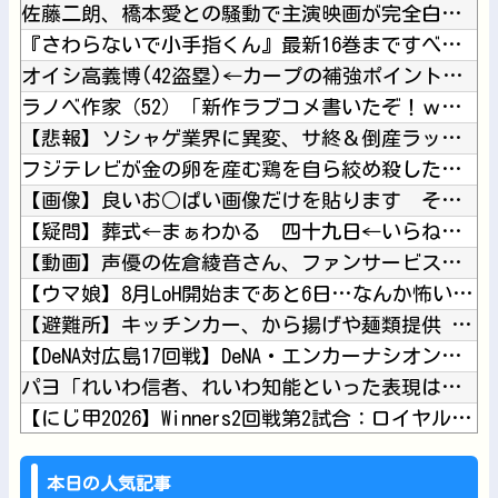
佐藤二朗、橋本愛との騒動で主演映画が完全白紙へｗｗｗｗｗ他
『さわらないで小手指くん』最新16巻まですべて「50％ポイン...
オイシ高義博(42盗塁)←カープの補強ポイント『俊足強打のシ...
ラノベ作家（52）「新作ラブコメ書いたぞ！ｗ」X民「いい歳こ...
【悲報】ソシャゲ業界に異変、サ終＆倒産ラッシュ「ヒット一本で...
フジテレビが金の卵を産む鶏を自ら絞め殺した模様、社運を賭けた...
【画像】良いお○ぱい画像だけを貼ります それ以外は貼りません...
【疑問】葬式←まぁわかる 四十九日←いらねぇだろ他
【動画】声優の佐倉綾音さん、ファンサービスも欠かさないｗｗｗ...
【ウマ娘】8月LoH開始まであと6日…なんか怖いんだけど先行...
【避難所】キッチンカー、から揚げや麺類提供 40代女性「最高...
【DeNA対広島17回戦】DeNA・エンカーナシオン、第7号...
パヨ「れいわ信者、れいわ知能といった表現は完全に差別表現。メ...
【にじ甲2026】Winners2回戦第2試合：ロイヤルナイ...
【にじさんじ】熱斗くんのガキらしからぬ精神性とかっこよさに惚...
【悲報】堀大輔さん、寝る間も惜しんでレスバ祭りｗｗｗｗｗｗｗ...
本日の人気記事