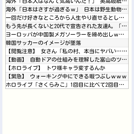
海外「日本人はなんて気高いんだ！」 英高級紙も驚愕した極限の...
海外「日本はさすが過ぎるｗ」 日本は野生動物の喧嘩さえ可愛く...
一回だけ好きなところから人生やり直せるとしたら
もう先が長くないと20代で宣告された友達A。「会いに来てほし...
ヨーロッパが中国製メガソーラーを締め出しｗｗｗ
韓国サッカーのイメージが墜落
【閲覧注意】 女さん「私の村、本当にヤバい…これ見て…」（衝...
【動画】 自動ドアの仕組みを理解した富山のツバメが賢い。
【ホロライブ】 トワ様キャラ変するんか
【緊急】 ウォーキング中にできる暇つぶしｗｗｗ
ホロライブ「さくらみこ」1回目に比べて2回目のソロライブ告知...
ジムニーノマド買ったオーナーの不具合報告内容がどれも独特すぎ...
これどういうこと？池袋暴走事故の捜査陣営、飯塚幸三受刑者を逮...
Powered by livedoor 相互RSS