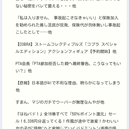
ない秘密をバレて震える・・・他
「私は入りません、 事故起こさなきゃいい」と保険加入
を勧められた推し活民が反発、保険代が勿体無いし事故起
こしたとして……他
【COBRA】ストームコレクティブルズ「コブラ スペシャ
ルエディション」アクションフィギュア【予約開始】他
PTA会長「PTA参加拒否した親へ最終警告。こうなってもい
い？」他
【悲報】日本語がAIで不利な理由、明らかになってしまう
他
すまん、マジのガチでウーバーが無理なんやが他
『はねバド！』全16巻すべて「50％ポイント還元」セー
ル！6,336円分返ってくる！作風が途中で激変！かわいい
女の子が"怪物"へと変貌していくバドミントン漫画の怪