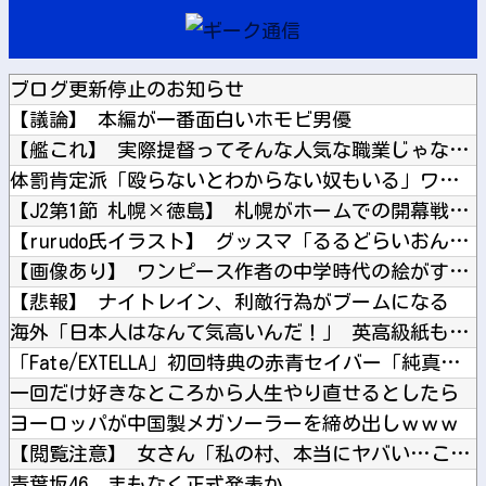
ブログ更新停止のお知らせ
【議論】 本編が一番面白いホモビ男優
【艦これ】 実際提督ってそんな人気な職業じゃないと思うんよね
体罰肯定派「殴らないとわからない奴もいる」ワイ「いや司法や警...
【J2第1節 札幌×徳島】 札幌がホームでの開幕戦を制し5年...
【rurudo氏イラスト】 グッスマ「るるどらいおん/ぱすて...
【画像あり】 ワンピース作者の中学時代の絵がすごすぎる→
【悲報】 ナイトレイン、利敵行為がブームになる
海外「日本人はなんて気高いんだ！」 英高級紙も驚愕した極限の...
「Fate/EXTELLA」初回特典の赤青セイバー「純真のナ...
一回だけ好きなところから人生やり直せるとしたら
ヨーロッパが中国製メガソーラーを締め出しｗｗｗ
【閲覧注意】 女さん「私の村、本当にヤバい…これ見て…」（衝...
青葉坂46、まもなく正式発表か