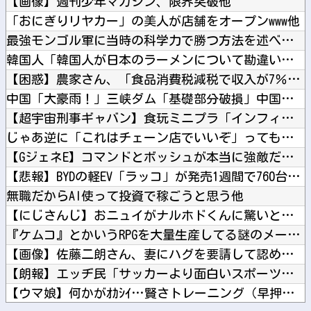
【画像】週刊少年マガジン、限界突破他
「おにぎりリヤカー」の美人が店舗をオープンwww他
最強モンゴル軍に当時の科学力で勝つ方法を述べよ他
韓国人「韓国人が日本のラーメンについて勘違いしていることがこ...
【困惑】農家さん、「食品消費税減税で収入が7％減るから国が補...
中国「大豪雨！」三峡ダム「基礎部分破損」中国「全力放流！」台...
【超宇宙刑事ギャバン】食玩ミニプラ「インフィニティキット03...
じゃあ逆に「これはチェーン店でいいぞ」ってものｗｗｗｗｗ他
【GジェネE】コマンドとボッシュが本当に強敵だったのだから…...
【悲報】BYDの軽EV「ラッコ」が発売1週間で760台を受注...
無職だからAI使って投資で稼ごうと思う他
【にじさんじ】おニュイがナルホドくんに驚いとる他
『ケムコ』とかいうRPGを大量生産してる謎のメーカー他
【画像】佐藤二朗さん、妻にハグを要請して認められたと報告→...
【朗報】エッヂ民「サッカーより面白いスポーツある？」→野球v...
【ウマ娘】何かがｵｶｼｲ…賢さトレーニング（早押しクイズ）他