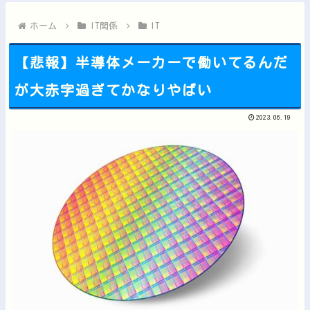
【動画】ビッグフットの正体が判明他
【動画】実写版のクレヨンしんちゃん、バズりすぎて80万いいね...
ホーム
IT関係
IT
【悲報】半導体メーカーで働いてるんだ
が大赤字過ぎてかなりやばい
Powered by livedoor 相互RSS
2023.06.19