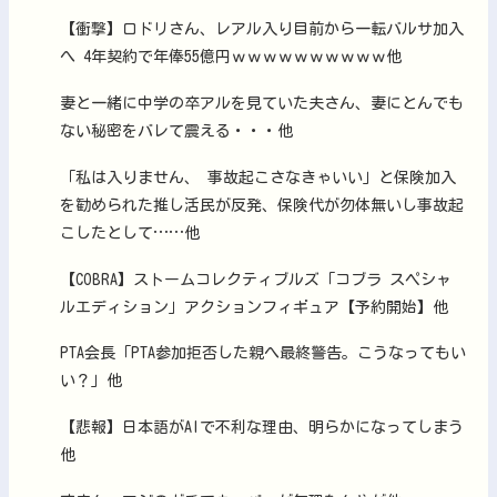
【衝撃】ロドリさん、レアル入り目前から一転バルサ加入
へ 4年契約で年俸55億円ｗｗｗｗｗｗｗｗｗｗ他
妻と一緒に中学の卒アルを見ていた夫さん、妻にとんでも
ない秘密をバレて震える・・・他
「私は入りません、 事故起こさなきゃいい」と保険加入
を勧められた推し活民が反発、保険代が勿体無いし事故起
こしたとして……他
【COBRA】ストームコレクティブルズ「コブラ スペシャ
ルエディション」アクションフィギュア【予約開始】他
PTA会長「PTA参加拒否した親へ最終警告。こうなってもい
い？」他
【悲報】日本語がAIで不利な理由、明らかになってしまう
他