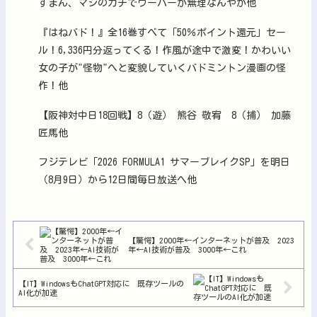
すまん、マジのガチでウーバーが無理なんやが他
『はねバド！』全16巻すべて「50％ポイント還元」セー
ル！6,336円分返ってくる！作風が途中で激変！かわいい
女の子が"怪物"へと変貌していくバドミントン漫画の怪
作！他
【阪神対中日18回戦】8（遊） 熊谷 敬宥 8（捕） 加藤
匠馬他
フジテレビ「2026 FORMULA1 サマーブレイクSP」を明日
（8月9日）から12日間毎日放送へ他
【驚愕】2000年←インターネットが普及 2023
年←AI技術が普及 3000年←これ
【IT】WindowsもChatGPT対応に 既存ツールの
AI化が加速