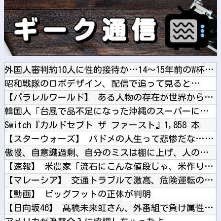
外国人審判約10人に性的接待か…14～15年前のW杯・五輪...
昭和戦隊のロボデザイン、配信で追って見ると…
【パラレルワールド】 ある人物の存在が世界から完全に消失…何...
韓国人「台風で品不足になった沖縄のスーパーに行ってみたら、な...
Switch『カルドセプト ザ ファースト』1,858 本
【スターウォーズ】 パドメの人生って悲惨だな…子供は遺せたけ...
傲慢、自意識過剰、自分のミスは棚に上げ、人の瑣末なミスをネチ...
【速報】 米農家「流石にこんな値段じゃ、米作り辞める人、出る...
【マレーシア】 交通トラブルで激高、危険運転の末に側溝へ転落...
【動画】 ビッグフットの正体が判明
【日向坂46】 髙橋未来虹さん、外番組で負け属性を発揮してし...