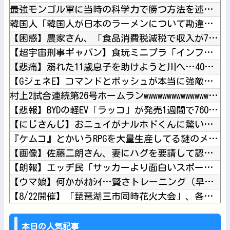
最強モンゴル軍に当時の科学力で勝つ方法を述べよ他
韓国人「韓国人が日本のラーメンについて勘違いしていることがこ...
【困惑】農家さん、「食品消費税減税で収入が7％減るから国が補...
【超宇宙刑事ギャバン】食玩ミニプラ「インフィニティキット03...
【悲痛】溺れた11歳息子を助けようと川へ…40歳父親が死亡 ...
【GジェネE】コマンドとボッシュが本当に強敵だったのだから…...
村上2試合連続第26号ホームランwwwwwwwwwwwwww...
【悲報】BYDの軽EV「ラッコ」が発売1週間で760台を受注...
【にじさんじ】おニュイがナルホドくんに驚いとる他
『ケムコ』とかいうRPGを大量生産してる謎のメーカー他
【画像】佐藤二朗さん、妻にハグを要請して認められたと報告→...
【朗報】エッヂ民「サッカーより面白いスポーツある？」→野球v...
【ウマ娘】何かがｵｶｼｲ…賢さトレーニング（早押しクイズ）他
【8/22開催】「琵琶湖三市同時花火大会」、各市公式「そんな...
【動画】ビッグフットの正体が判明他
【あらなみマイクラ】ドーパミン博物館-ドパ博- 本施設の紹介...
本日の人気記事