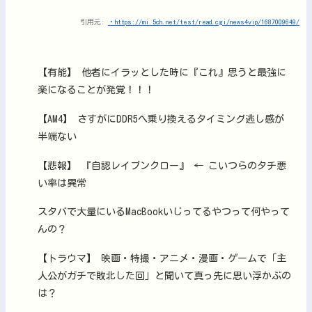
引用元:
・https://mi.5ch.net/test/read.cgi/news4vip/1687009649/
【有能】 他者にイラッとした時に『これ』思うと最強に
楽になることが発覚！！！
【AM4】 さすがにDDR5へ乗り換えるタイミング逃し感が
半端ない
【悲報】 『自認レイブンクロー』 ← こいつらのタチ悪
い率は異常
スタバで大量にいるMacBookいじってるやつって何やって
んの？
【トラウマ】 映画・特撮・アニメ・漫画・ゲームで「主
人公がガチで敗北した回」と聞いて真っ先に思い浮かぶの
は？