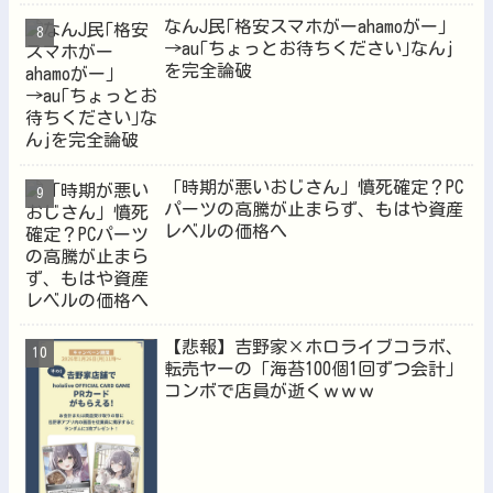
なんJ民｢格安スマホがーahamoがー｣
→au｢ちょっとお待ちください｣なんj
を完全論破
「時期が悪いおじさん」憤死確定？PC
パーツの高騰が止まらず、もはや資産
レベルの価格へ
【悲報】吉野家×ホロライブコラボ、
転売ヤーの「海苔100個1回ずつ会計」
コンボで店員が逝くｗｗｗ