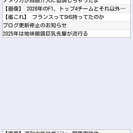
アメリカが為替介入に協調しちゃったよ
【画像】 2026年のF1、トップ4チームとそれ以外の差がガ...
【艦これ】 フランスってSHS持ってたのか
ブログ更新停止のお知らせ
2025年は地味眼鏡巨乳先輩が流行る
2000円位で売ってそうなエ□同人的デビルサマナー 第2話
スカウト「指名するで」高校生「大学行きます」←これｗｗｗｗｗ
Powered by livedoor 相互RSS