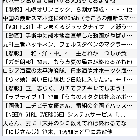
PCパーツ高すぎて自作する人減ってるよな他
【悲報】札幌オリンピック、８割が賛成・・・・他
中国の最新スマホ遂に9070mAh（そこらの最新スマホの約2...
【VCR RUST】キレまくるジャックナイフ一ノ瀬うるはｗｗ...
【動画】手術中に熊本地震直撃した動画がやばすぎると話題に・・...
元F1王者ハッキネン、フェルスタペンのマクラーレン加入の噂に...
【悲報】「和・洋・中」←一生どれか一つしか食えないとしたら？...
【ガチ朗報】関東、もう真夏の暑さが終わるかも他
ロシア海軍の太平洋艦隊、日本海やオホーツク海で軍事演習開始…...
【ウマ娘】暑い日は膝枕で日陰に入りたい。←「絶対に離れたくな...
【悲報】立川志らく、ガチでブチギレてしまう！！！！！！他
【ラブライブ！】??‍⬛「うちのオタクは社畜かボンボン」（世...
【画像】エチビデ女優さん、番組の企画でハッスルしすぎてしまう...
【NEEDY GIRL OVERDOSE】システムサービス「...
夫さん、妻に「天井のシミ数えてれば終わるでな」と押し倒されて...
【にじさんじ】笹木、1週間ほど里に帰省他