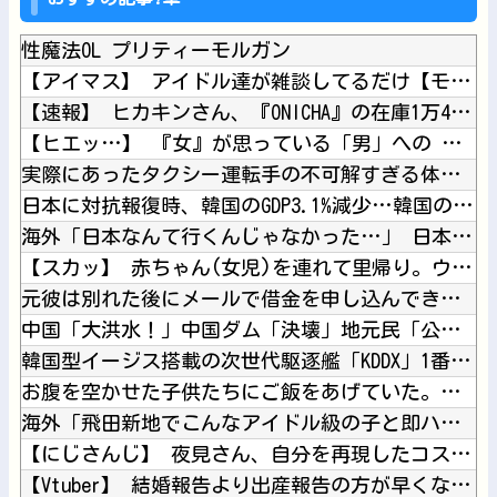
性魔法OL プリティーモルガン
【アイマス】 アイドル達が雑談してるだけ【モバマス】
【速報】 ヒカキンさん、『ONICHA』の在庫1万4400本...
【ヒエッ…】 『女』が思っている「男」への “本 音” がコ...
実際にあったタクシー運転手の不可解すぎる体験談
日本に対抗報復時、韓国のGDP3.1%減少…韓国の被害がより...
海外「日本なんて行くんじゃなかった…」 日本を知ってしまった...
【スカッ】 赤ちゃん(女児)を連れて里帰り。ウザトメ「嫁子み...
元彼は別れた後にメールで借金を申し込んできたので、会ってその...
中国「大洪水！」中国ダム「決壊」地元民「公式発表より死者多い...
韓国型イージス搭載の次世代駆逐艦「KDDX」1番艦…2032...
お腹を空かせた子供たちにご飯をあげていた。ほんと助かるわ、ど...
海外「飛田新地でこんなアイドル級の子と即ハメできるのかよ」⇒...
【にじさんじ】 夜見さん、自分を再現したコスプレに興奮【コス...
【Vtuber】 結婚報告より出産報告の方が早くなるとこうい...