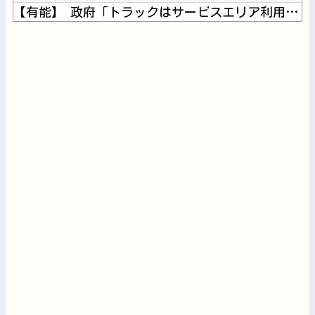
【有能】 政府「トラックはサービスエリア利用有料化すればサボ...
連れて行かれた
【動画】クソガキロケット、怖すぎる…これよく轢かずに止まれた...
Powered by livedoor 相互RSS