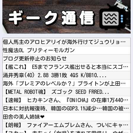
個人馬主のアロヒアリイが海外行けてジュウリョクピエ□が何故行...
性魔法OL プリティーモルガン
ブログ更新停止のお知らせ
【艦これ】 E5までフランス艦出せると本当にスゴいよね
涌井秀章(40) 2.88 3勝1敗 4QS K/BB10....
海外「プレミアのレベルか？」ブライトンが上田綺世の獲得に動き...
【METAL ROBOT魂】 ズゴック SEED FRRED...
【速報】 ヒカキンさん、『ONICHA』の在庫1万4400本...
日本に対抗報復時、韓国のGDP3.1%減少…韓国の被害がより...
田舎の美人姉妹❤
【朗報】 ファイアーエムブレムさん、ついにキャラ成長率がゲー...