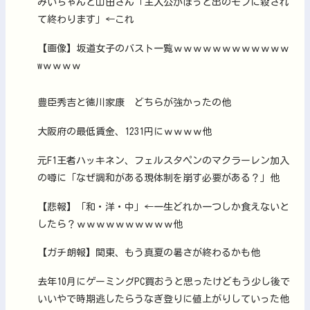
みいちゃんと山田さん「主人公がぽっと出のモブに殺され
て終わります」←これ
【画像】坂道女子のバスト一覧ｗｗｗｗｗｗｗｗｗｗｗｗ
wｗｗｗｗ
豊臣秀吉と徳川家康 どちらが強かったの他
大阪府の最低賃金、1231円にｗｗｗｗ他
元F1王者ハッキネン、フェルスタペンのマクラーレン加入
の噂に「なぜ調和がある現体制を崩す必要がある？」他
【悲報】「和・洋・中」←一生どれか一つしか食えないと
したら？ｗｗｗｗｗｗｗｗｗｗ他
【ガチ朗報】関東、もう真夏の暑さが終わるかも他
去年10月にゲーミングPC買おうと思ったけどもう少し後で
いいやで時期逃したらうなぎ登りに値上がりしていった他