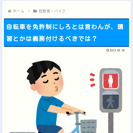
ライザの公式AIゲーム、エッチすぎて始まる♥他
Vチューバーに最近ある変化が起きつつある他
ホーム
自動車・バイク
自転車を免許制にしろとは言わんが、講
習とかは義務付けるべきでは？
Powered by livedoor 相互RSS
2023.06.20