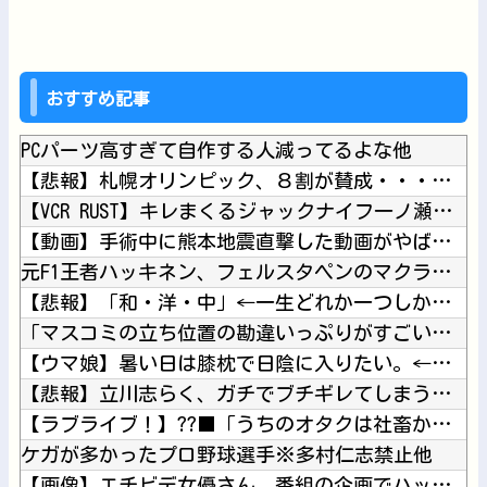
おすすめ記事
PCパーツ高すぎて自作する人減ってるよな他
【悲報】札幌オリンピック、８割が賛成・・・・他
【VCR RUST】キレまくるジャックナイフ一ノ瀬うるはｗｗ...
【動画】手術中に熊本地震直撃した動画がやばすぎると話題に・・...
元F1王者ハッキネン、フェルスタペンのマクラーレン加入の噂に...
【悲報】「和・洋・中」←一生どれか一つしか食えないとしたら？...
「マスコミの立ち位置の勘違いっぷりがすごい」と報ステ大越キャ...
【ウマ娘】暑い日は膝枕で日陰に入りたい。←「絶対に離れたくな...
【悲報】立川志らく、ガチでブチギレてしまう！！！！！！他
【ラブライブ！】??‍⬛「うちのオタクは社畜かボンボン」（世...
ケガが多かったプロ野球選手※多村仁志禁止他
【画像】エチビデ女優さん、番組の企画でハッスルしすぎてしまう...