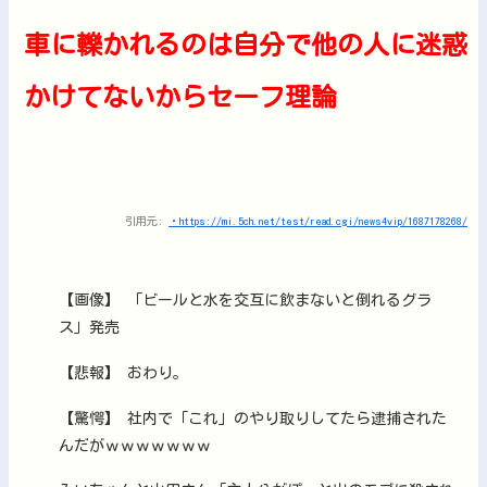
車に轢かれるのは自分で他の人に迷惑
かけてないからセーフ理論
引用元:
・https://mi.5ch.net/test/read.cgi/news4vip/1687178268/
【画像】 「ビールと水を交互に飲まないと倒れるグラ
ス」発売
【悲報】 おわり。
【驚愕】 社内で「これ」のやり取りしてたら逮捕された
んだがｗｗｗｗｗｗｗ