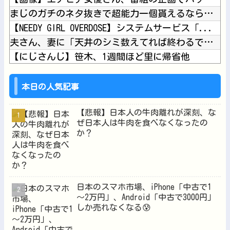
まじのガチのネタ抜きで超能力一個貰えるならテレポーテーション...
【NEEDY GIRL OVERDOSE】システムサービス「...
夫さん、妻に「天井のシミ数えてれば終わるでな」と押し倒されて...
【にじさんじ】笹木、1週間ほど里に帰省他
ライザの公式AIゲーム、エッチすぎて始まる♥他
Vチューバーに最近ある変化が起きつつある他
本日の人気記事
【悲報】日本人の牛肉離れが深刻、な
ぜ日本人は牛肉を食べなくなったの
か？
Powered by livedoor 相互RSS
日本のスマホ市場、iPhone「中古で1
～2万円」、Android「中古で3000円」
しか売れなくなる😰