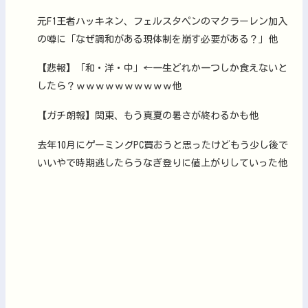
元F1王者ハッキネン、フェルスタペンのマクラーレン加入
の噂に「なぜ調和がある現体制を崩す必要がある？」他
【悲報】「和・洋・中」←一生どれか一つしか食えないと
したら？ｗｗｗｗｗｗｗｗｗｗ他
【ガチ朗報】関東、もう真夏の暑さが終わるかも他
去年10月にゲーミングPC買おうと思ったけどもう少し後で
いいやで時期逃したらうなぎ登りに値上がりしていった他