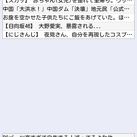
【スカッ】 赤ちゃん(女児)を連れて里帰り。ウザトメ「嫁子み...
中国「大洪水！」中国ダム「決壊」地元民「公式発表より死者多い...
お腹を空かせた子供たちにご飯をあげていた。ほんと助かるわ、ど...
【日向坂46】 大野愛実、暴露される...
【にじさんじ】 夜見さん、自分を再現したコスプレに興奮【コス...
外国人「2002年W杯は?」韓国サッカーに衝撃的不祥事！W杯...
【有能】 政府「トラックはサービスエリア利用有料化すればサボ...
Powered by livedoor 相互RSS