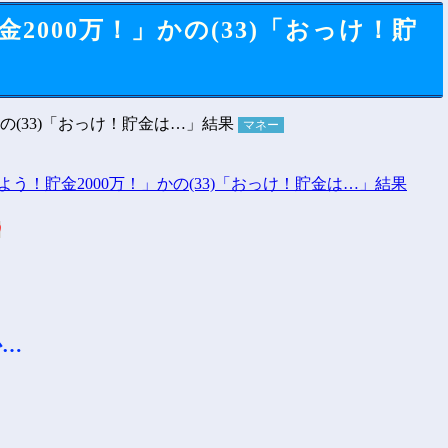
2000万！」かの(33)「おっけ！貯
マネー
0
か…