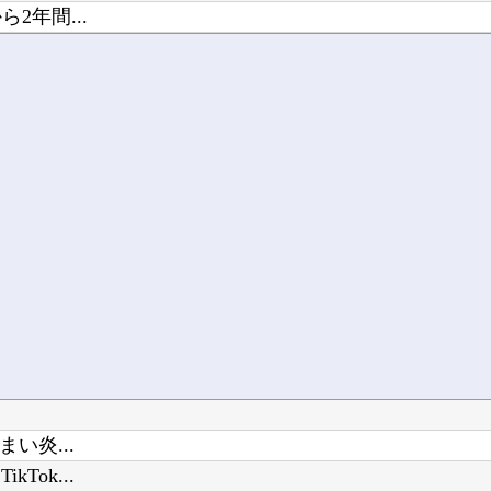
2年間...
..
い炎...
ok...