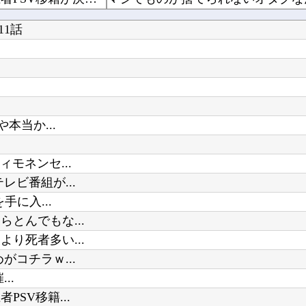
【食料品消費税減税】 政府が基本方針決定 来年4月から2年間1％に8月5日
【悲報】TBS、番組でAI生成絵を
1話
【にじさんじ】間違いなく過去最高
【朗報】 フロム新作Duskbloods、ネットワークテストキタ━━━━(゜∀゜)━━━━...
本当か...
Powered by livedoor 相互RSS
まだ墓石があるだけマシと見るべき
「ドカ食いダイスキ！もちづきさん
モネンセ...
ビ番組が...
に入...
とんでもな...
り死者多い...
コチラｗ...
..
SV移籍...