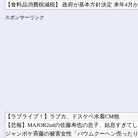
【食料品消費税減税】 政府が基本方針決定 来年4月から
櫻坂46、推しが全員これだとガチでキツい説
スポンサーリンク
【朗報】 フロム新作Duskbloods、ネットワークテスト.
【ラブライブ！】ラブカ、ドスケベ水着CM他
【悲報】MAJOR2ndの佐藤寿也の息子、姑息すぎてしま
ジャンポケ斉藤の被害女性「バウムクーヘン売ったりTikT