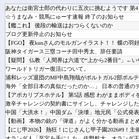
あなたは衛宮士郎の代わりに五次に挑むようです 第41
☆うまなみ・競馬にゅーす速報 終了のお知らせ
【艦これ】 後段の輸送はおつらくないのか
ブログ更新停止のお知らせ
【FGO】 夜kunさんのモルガンイラスト！！ 蝶の羽
阪神タイガース三塁コーチ田中秀太、辞任要請
【疑問】 仏教「人間界は六道で“上から2番目”」←
ワールドトリガー復活について。
【アポカリプスホテル】 第5話 感想 わがままボディ