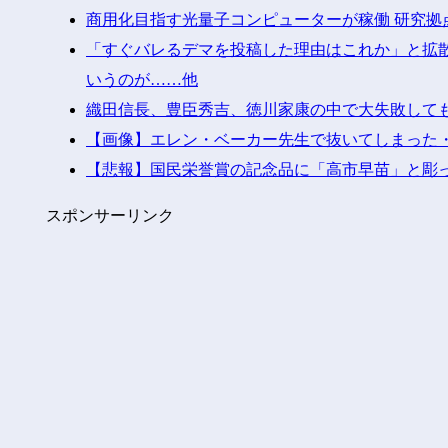
商用化目指す光量子コンピューターが稼働 研究拠
「すぐバレるデマを投稿した理由はこれか」と拡散
いうのが……他
織田信長、豊臣秀吉、徳川家康の中で大失敗して
【画像】エレン・ベーカー先生で抜いてしまった
【悲報】国民栄誉賞の記念品に「高市早苗」と彫
スポンサーリンク