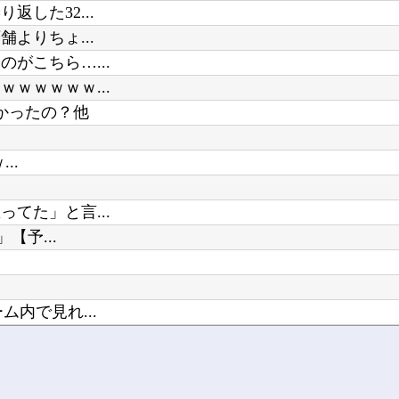
した32...
よりちょ...
がこちら…...
ｗｗｗｗｗ...
かったの？他
..
てた」と言...
【予...
内で見れ...
葬墓ばかり他