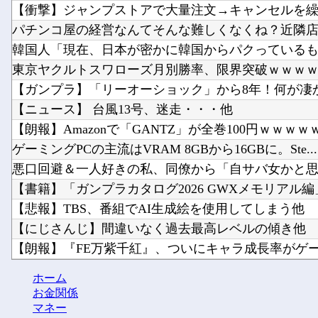
【衝撃】ジャンプストアで大量注文→キャンセルを繰り返
パチンコ屋の経営なんてそんな難しくなくね？近隣店舗
韓国人「現在、日本が密かに韓国からパクっているもの
東京ヤクルトスワローズ月別勝率、限界突破ｗｗｗｗｗ
【ガンプラ】「リーオーショック」から8年！何が凄
【ニュース】 台風13号、迷走・・・他
【朗報】Amazonで「GANTZ」が全巻100円ｗｗｗｗｗ.
ゲーミングPCの主流はVRAM 8GBから16GBに。Ste...
悪口回避＆一人好きの私、同僚から「自サバ女かと思っ
【書籍】「ガンプラカタログ2026 GWXメモリアル編」
【悲報】TBS、番組でAI生成絵を使用してしまう他
【にじさんじ】間違いなく過去最高レベルの傾き他
【朗報】『FE万紫千紅』、ついにキャラ成長率がゲーム
まだ墓石があるだけマシと見るべきか。今はもう合
ホーム
「ドカ食いダイスキ！もちづきさん」TVアニメ化他
お金関係
マネー