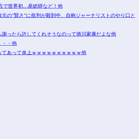
点で世界初…産総研など！他
元の”賢さ”に批判が殺到中、自称ジャーナリストのやり口と
も謝ったら許してくれそうなのって徳川家康だよな他
・・・他
ってあって炎上ｗｗｗｗｗｗｗｗｗｗ他