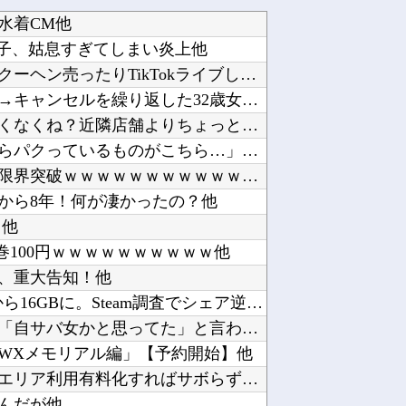
水着CM他
の息子、姑息すぎてしまい炎上他
ジャンポケ斉藤の被害女性「バウムクーヘン売ったりTikTokライブしててムカついたから示談...
【衝撃】ジャンプストアで大量注文→キャンセルを繰り返した32歳女を逮捕 238アカウント、...
パチンコ屋の経営なんてそんな難しくなくね？近隣店舗よりちょっと多めに出しておけば勝手に客...
韓国人「現在、日本が密かに韓国からパクっているものがこちら…」→「これは言い訳できないｗｗ...
東京ヤクルトスワローズ月別勝率、限界突破ｗｗｗｗｗｗｗｗｗｗｗｗｗｗｗｗｗｗｗｗｗｗｗｗｗ...
から8年！何が凄かったの？他
・他
全巻100円ｗｗｗｗｗｗｗｗｗｗ他
式、重大告知！他
ゲーミングPCの主流はVRAM 8GBから16GBに。Steam調査でシェア逆転他
悪口回避＆一人好きの私、同僚から「自サバ女かと思ってた」と言われモヤモヤ…「全然違った～」...
 GWXメモリアル編」【予約開始】他
【有能】政府「トラックはサービスエリア利用有料化すればサボらず走るし流問題解決じゃね？」他
んだが他