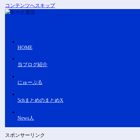
コンテンツへスキップ
HOME
当ブログ紹介
にゅーぷる
5chまとめのまとめX
News人
スポンサーリンク