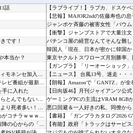
1話
【ラブライブ！】ラブカ、ドスケベ
【悲報】MAJOR2ndの佐藤寿也
好きです！
いや本当か？
【ガンプラ】「リーオーショック」
浦和レッズ退団のMF中島翔哉がポルトガル2部ポルティモネンセ加入決定 4年ぶりの古巣復帰に
【ニュース】 台風13号、迷走・・
海外「全部日本の真似だったのか…」 日本の普通のテレビ番組が最新SNSの数十年先を行ってい...
【朗報】Amazonで「GANTZ」が
を手に入れた
【日向坂46】月刊ジャイアンツ公
激辛チャレンジの契約書にサインし、チャレンジしたらとんでもない事態になった。救急車運ばれ胃...
中国「大洪水！」中国ダム「決壊」地元民「公式発表より死者多い！」中国政府「住民拘束！（安否...
【動画】 本物の銃の『弾道』がよく分かる動画まとめがコチラｗｗｗ！！
【書籍】「ガンプラカタログ2026
【にじ甲2026】 熱狂！にじさんじ甲子園2026#9！主催陣の心からの「助かる〜〜〜」草
オランダ人「至宝を手にした」佐野航大、オランダ王者PSV移籍が決定的に！口頭合意報道で現地...
マジでものが捨てられないオタクな