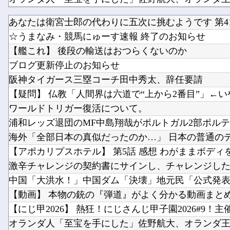
あなたは衛宮士郎の代わりに五次に挑むようです 第41
櫻坂46、推しが全員これだとガチでキツい説
☆うまなみ・競馬にゅーす速報 終了のお知らせ
【艦これ】 後段の輸送はおつらくないのか
ブログ更新停止のお知らせ
阪神タイガース三塁コーチ田中秀太、辞任要請
【疑問】 仏教「人間界は六道で“上から2番目”」←いや
ワールドトリガー復活について。
浦和レッズ退団のMF中島翔哉がポルトガル2部ポルティ
海外「全部日本の真似だったのか…」 日本の普通のテレ
【アポカリプスホテル】 第5話 感想 わがままボディを手
激辛チャレンジの契約書にサインし、チャレンジしたら
中国「大洪水！」中国ダム「決壊」地元民「公式発表よ
【動画】 本物の銃の『弾道』がよく分かる動画まとめが
【にじ甲2026】 熱狂！にじさんじ甲子園2026#9！主催.
オランダ人「至宝を手にした」佐野航大、オランダ王者P