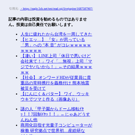
引用元:
・https://eagle.5ch.net/test/read.cgi/livejupiter/1687587907/
記事の内容は投資を勧めるものではありませ
ん。投資は自己責任でお願いします。
人生に疲れたから台湾を一周してきた
【ヒエッ…】 『女』が思っている
「男」への “本 音” がコレｗｗｗｗｗ
ｗｗｗｗｗ
【凄い】 LINE上司「休日で悪いけど
会社来て！」ワイ「…無視」上司「マ
ジでヤバいから！」←その結果ｗｗｗ
ｗｗ
【社会】 オンワードHDが従業員に貴
重品の常時携行を義務付け 熊本地震
被災を受けて
【にんにく＆バター】 ワイ、ウッキ
ウキでツマミ作る（画像あり）
謎の人「甲子園からドーム移転ｲﾔ
ｯ！！7回制ｲﾔｯ！！」←じゃあどうす
んねん他
商用化目指す光量子コンピューターが
稼働 研究拠点で世界初…産総研な