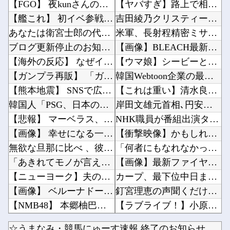
【FGO】 夜kunさんのモルガンイラスト！！ 蝶の羽好きです！
【ヤバすぎ】路上で相手の持ち物に○○を付けて荒稼ぎした凶悪犯、捕まる他
【艦これ】 初イベ参戦だけど、完走できそうでち
吉田綾乃クリスティーさん、号泣…【乃木坂46】他
あなたは衛宮士郎の代わりに五次に挑むようです 第411話
米軍、長射程精密ミサイルほぼ使い切る…「危険な水準まで減少」と軍高官が警告！他
ブログ更新停止のお知らせ
【画像】BLEACH最新話の井上織姫さん、さすがに胸がデカすぎる他
【海外の反応】 なぜイチローはあんなに敬遠四球が多かったの？「45歳引退で通算打率.311...
【ウマ娘】シービーとシャニマスの浅倉透って相性良さそう他
【ガンプラ再販】 「ガンダムビルドファイターズ 選抜選挙」【本日投票開始】
韓国Webtoon企業の最後の牙城だった日本市場、韓国の自慢の種だった某アプリが遂に……他
【熊本地震】 SNSで広がった陰謀論や怪しい募金話、災害時のデマ注意！
【これは重い】清水良太郎さんの訃報後、落語家が過去の“いじめ・暴行被害”を告発他
韓国人「PSG、日本の鈴木彩艶に約60億円で正式オファー・・・」→「あいつがそれほどなのか...
岸田文雄元首相､円安を阻止するために日米の通貨当局が実施した為替介入は｢一時しのぎに過ぎな...
【悲報】 マーベラス、無事テンセントに捨てられて終わる
NHK職員が番組出演タレントから性被害ｗｗｗｗｗｗｗｗｗｗ他
【画像】 幸せになる一般ゲームのパンツ画像
【衝撃映像】かもしれない運転、限界突破してしまう・・・他
無欲な旦那に比べ 、彼は自信満々で野心家。ポジティブな彼に惹かれバイト後や休みの日に会うよ...
「何者にもなれなかった結果、○○するのは本当にやめた方がいい。それやっても自分の価値は上が...
「あきれてモノが言えない」「国を維持できるの？」外国人の永住許可要件の厳格化で在日中国人の...
【画像】最新ファイヤーエンブレム、主人公の性別が「Type-A」と「Type-B」になって...
【ニューヨーク】夫の股間を触る女にブチギレる妻
カープ、最下位中日まで1G差なのに3位ヤクルトまで3G差←珍しい状況他
【画像】 ベルーナドームの温度を測定した結果ｗｗｗ
釘宮理恵の声聞くだけでムクムクするんだが？他
【NMB48】 本郷柚巴の写真集がすごいことになってる
【ラブライブ！】小原鞠莉にファブリーズぶっかけられたい【Aqours】他
【画像】 日本さん、避難所が各国と比べて優秀過ぎると話題に
【GジェネE】ケンタウロス形態も耐久なんですか？？？他
☆うまなみ・競馬にゅーす速報 終了のお知らせ