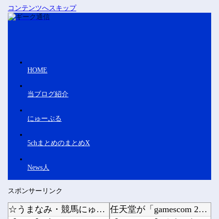
コンテンツへスキップ
HOME
当ブログ紹介
にゅーぷる
5chまとめのまとめX
News人
スポンサーリンク
☆うまなみ・競馬にゅーす速報 終了のお知らせ
任天堂が「gamescom 2026」のラインナップを発表！他