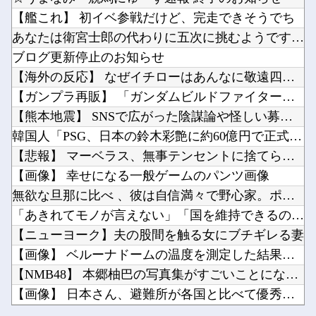
【ホロライブ】 泉パッパが水着ミオしゃイラストあげとる
【速報】日本共産党、沖縄県知事選で公職選挙法違反！！！ 110番通報されても辞全くめない件...
【艦これ】 初イベ参戦だけど、完走できそうでち
DeNA・レイノルズ、球審：福家のボール判定にフリーズ…カメラ、ズームアップ
【動画】かもしれない運転、限界突破ｗｗｗｗｗｗｗｗｗ他
あなたは衛宮士郎の代わりに五次に挑むようです 第411話
【ホロライブ】船持ってないってずっと言ってるのに何故かみんな船上にいるよね他
ブログ更新停止のお知らせ
韓国人「悲報：日本と韓国の立場が完全に逆転してしまった模様…」→「日本を笑って見てたのに…...
【海外の反応】 なぜイチローはあんなに敬遠四球が多かったの？...
なぜ評価が高いのか理解に苦しむゲーム他
【ガンプラ再販】 「ガンダムビルドファイターズ 選抜選挙」【...
Powered by livedoor 相互RSS
【悲報】大ヒットの映画「スパイダーマン」最新作、上映中に強烈なオナラが発生し観客数十人避難...
【熊本地震】 SNSで広がった陰謀論や怪しい募金話、災害時の...
漫画ワンピース(平均読者44歳)「第三世界でさぁ！悪魔がいてさぁ！世界を創った19の武器が...
韓国人「PSG、日本の鈴木彩艶に約60億円で正式オファー・・...
【悲報】 マーベラス、無事テンセントに捨てられて終わる
【画像】 幸せになる一般ゲームのパンツ画像
無欲な旦那に比べ 、彼は自信満々で野心家。ポジティブな彼に惹...
Powered by livedoor 相互RSS
「あきれてモノが言えない」「国を維持できるの？」外国人の永住...
【ニューヨーク】夫の股間を触る女にブチギレる妻
【画像】 ベルーナドームの温度を測定した結果ｗｗｗ
【NMB48】 本郷柚巴の写真集がすごいことになってる
【画像】 日本さん、避難所が各国と比べて優秀過ぎると話題に
【ホロライブ】 泉パッパが水着ミオしゃイラストあげとる