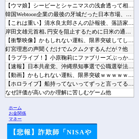
【ウマ娘】シービーとシャニマスの浅倉透って相性良さそう他
韓国Webtoon企業の最後の牙城だった日本市場、韓国の自慢...
【これは重い】清水良太郎さんの訃報後、落語家が過去の“いじめ...
岸田文雄元首相､円安を阻止するために日米の通貨当局が実施した...
【衝撃映像】かもしれない運転、限界突破してしまう・・・他
釘宮理恵の声聞くだけでムクムクするんだが？他
【ラブライブ！】小原鞠莉にファブリーズぶっかけられたい【Aq...
【速報】日本共産党、沖縄県知事選で公職選挙法違反！！！ 11...
【動画】かもしれない運転、限界突破ｗｗｗｗｗｗｗｗｗ他
【ホロライブ】船持ってないってずっと言ってるのに何故かみんな...
なぜ評価が高いのか理解に苦しむゲーム他
【悲報】大ヒットの映画「スパイダーマン」最新作、上映中に強烈...
ホーム
【悲報】スマホがウイルス感染してる助けてくれ?他
お金関係
マネー
【悲報】詐欺師「NISAや