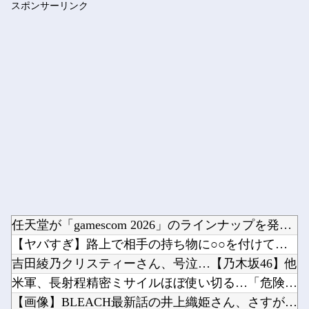
スポンサーリンク
DeNA・レイノルズ、球審：福家のボール判定にフリーズ…カメ...
Powered by livedoor 相互RSS
任天堂が「gamescom 2026」のラインナップを発表！...
【ヤバすぎ】路上で相手の持ち物に○○を付けて荒稼ぎした凶悪犯...
吉田綾乃クリスティーさん、号泣…【乃木坂46】他
米軍、長射程精密ミサイルほぼ使い切る…「危険な水準まで減少」...
【画像】BLEACH最新話の井上織姫さん、さすがに胸がデカす...