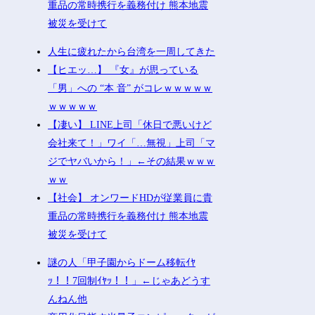
重品の常時携行を義務付け 熊本地震
被災を受けて
人生に疲れたから台湾を一周してきた
【ヒエッ…】 『女』が思っている
「男」への “本 音” がコレｗｗｗｗｗ
ｗｗｗｗｗ
【凄い】 LINE上司「休日で悪いけど
会社来て！」ワイ「…無視」上司「マ
ジでヤバいから！」←その結果ｗｗｗ
ｗｗ
【社会】 オンワードHDが従業員に貴
重品の常時携行を義務付け 熊本地震
被災を受けて
謎の人「甲子園からドーム移転ｲﾔ
ｯ！！7回制ｲﾔｯ！！」←じゃあどうす
んねん他