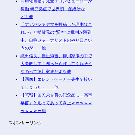
商用化目指す光量子コンピューターが
稼働 研究拠点で世界初…産総研な
ど！他
「すぐバレるデマを投稿した理由はこ
れか」と拡散元の”賢さ”に批判が殺到
中、自称ジャーナリストのやり口とい
うのが……他
織田信長、豊臣秀吉、徳川家康の中で
大失敗しても謝ったら許してくれそう
なのって徳川家康だよな他
【画像】エレン・ベーカー先生で抜い
てしまった・・・他
【悲報】国民栄誉賞の記念品に「高市
早苗」と彫ってあって炎上ｗｗｗｗｗ
ｗｗｗｗｗ他
スポンサーリンク