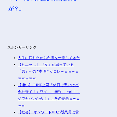
が？」
スポンサーリンク
人生に疲れたから台湾を一周してきた
【ヒエッ…】 『女』が思っている
「男」への “本 音” がコレｗｗｗｗｗ
ｗｗｗｗｗ
【凄い】 LINE上司「休日で悪いけど
会社来て！」ワイ「…無視」上司「マ
ジでヤバいから！」←その結果ｗｗｗ
ｗｗ
【社会】 オンワードHDが従業員に貴