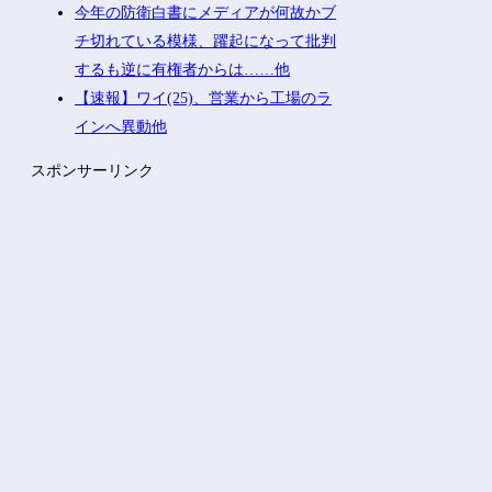
今年の防衛白書にメディアが何故かブ
チ切れている模様、躍起になって批判
するも逆に有権者からは……他
【速報】ワイ(25)、営業から工場のラ
インへ異動他
スポンサーリンク