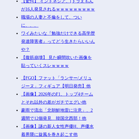
【驚愕】 インドネシア、[ドラえもん
が16人発見されるｗｗｗｗｗｗｗｗｗ
職場の人妻と不倫をして、つい
に、、、
ワイみたいな『勉強だけできる高学歴
発達障害者』ってどう生きたらいいん
や？
【腹筋崩壊】 見た瞬間吹いた画像を
貼っていくスレｗｗｗｗ
【FGO】ファット「ランサー/メリュ
ジーヌ」フィギュア【明日発売】他
【画像】2026年のF1、トップ4チーム
とそれ以外の差がガチでエグい他
豪雨で流出「北朝鮮地雷に注意」、2
週間で12個発見…韓国北西部！他
【画像】謎の新人女性声優H、声優水
着界隈に旋風を巻き起こす他