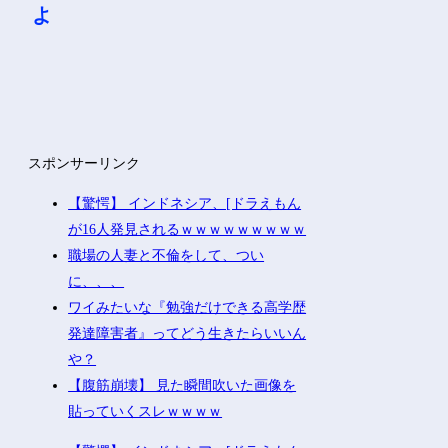
よ
スポンサーリンク
【驚愕】 インドネシア、[ドラえもん
が16人発見されるｗｗｗｗｗｗｗｗｗ
職場の人妻と不倫をして、つい
に、、、
ワイみたいな『勉強だけできる高学歴
発達障害者』ってどう生きたらいいん
や？
【腹筋崩壊】 見た瞬間吹いた画像を
貼っていくスレｗｗｗｗ