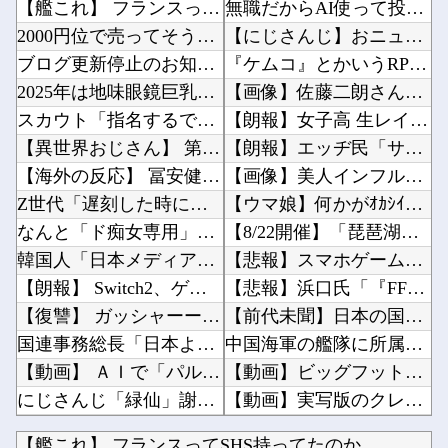
【艦これ】 フランスってSHS持ってたのか
無職だからAI使って投資で稼ごうと思う他
2000円位で売ってそうなエ□同人的デビルサマナー 第2話
【にじさんじ】おニュイがナルホドくんに驚いとる他
ブログ更新停止のお知らせ
『ケムコ』とかいうRPGを大量生産してる謎のメーカー他
2025年は地味眼鏡巨乳先輩が流行る
【画像】佐藤二朗さん、妻にハグを要請して認められたと報告→Ｘ民「妻には確認するのに共演者...
スカウト「指名するで」高校生「大学行きます」←これｗｗｗｗｗ
【朗報】女子高 生レイヤー、臭いやつに苦言 「洋服は一回全部熱湯につけよう！洗濯機はキッチ...
【異世界おじさん】 第8話 感想 これが俺の知る最強の生物だ！
【朗報】エッヂ民「サッカーより面白いスポーツある？」→野球vsサッカーの予想外な展開がカオ...
【海外の反応】 冨安健洋がクリスタル・パレス加入へ「アーセナルサポの好きなクラブで良かった...
【画像】美人インフルエンサーさん「20歳でアルファード一括で買えちゃう私って素敵」←これっ...
Z世代「遅刻した時に怒ってくる上司は無能。過ぎた事ネチネチ言っても前に進まない」
【ウマ娘】何かがｵｶｼｲ…賢さトレーニング（早押しクイズ）他
なんと「ド痴女専用」のドスケベマンション！？
【8/22開催】「琵琶湖三市同時花火大会」、各市公式「そんな花火大会は存在しない」→ 高価...
韓国人「日本メディアが2002年ワールドカップ韓国準決勝も調査すべきと主張！」→「英国メデ...
【悲報】スマホゲーム、ガチで逝く・・・・・・・・他
【朗報】 Switch2、ゲームキューブを抜く。発売約1年で2368万台突破
【悲報】浜口氏「『FF7 リバース』の大量コンテンツで疲れ、離れたプレイヤーいた」他
【復讐】 ガッシャーーーーン！ 相手と自分の車の前方がぶつかった。
【前代未聞】日本の国税、崩壊→去年、懲戒処分37人 今年は3月時点で懲戒処分すでに20人以...
国連事務総長「日本よ、国連にお金がない。このままでは国連が完全崩壊する。助けろ」
中国海軍の艦隊に所属する052C型ミサイル駆逐艦「長春」と052D型「厦門」が編隊航行訓練...
【動画】 ＡＩで「パルクール映像」を作ったらなんかコワい結果に…ｗ！！
【動画】ビッグフットの正体が判明他
にじさんじ「緑仙」謝罪と募集を一緒にして怒られる「VTuberが歌ってこなかった埋もれた曲...
【動画】実写版のクレヨンしんちゃん、バズりすぎて80万いいねｗ他
【櫻坂46】 リアミ、説教おじさんが現れた模様...
SNSで前代未聞の規模の詐欺案件が発生、自治体3市が異例の声明を発表して事実関係を全否定他
【艦これ】 フランスってSHS持ってたのか