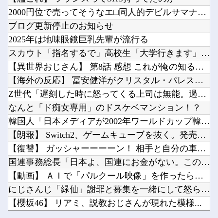
【動画】 女子アナさん、ノーブラでうっかり衣装から乳首が透けてしまう放送事故ｗｗｗ
【SS】Bloom Garden Party裏秘史【ラブライブ！蓮ノ空】他
2000円位で売ってそうなエ□同人的デビルサマナー 第2話
【恐怖】 東名高速で結婚式の衣装合わせに向かっていた夫婦の車に何度も何度も追突した60歳の...
【議論】アメリカ人「原爆を落とさなければ、もっと多くの日本人が死んでいた」←この主張どう...
ブログ更新停止のお知らせ
【画像】安心系ホットケーキ、レベチｗｗｗｗｗｗｗｗｗｗｗｗｗｗｗｗｗｗｗｗｗｗｗｗ他
2025年は地味眼鏡巨乳先輩が流行る
中国「大洪水！」三峡ダム「13基の水門開放（爆量放流」中国都市「三峡上流で豪雨！（三峡下流...
スカウト「指名するで」高校生「大学行きます」←これｗｗｗｗｗ
Meshify3 3XLでドライブベイが縮小されて絶望してる Define8 XL頼む…！...
【異世界おじさん】 第8話 感想 これが俺の知る最強の生物だ...
Powered by livedoor 相互RSS
楽韓さん、本日の動向 - 電気はそこそこ簡単に復旧、水道の復旧は時間がかかる……か他
【海外の反応】 冨安健洋がクリスタル・パレス加入へ「アーセナ...
20年前はこの世に「YouTube」なる物が存在していなかった事実他
Z世代「遅刻した時に怒ってくる上司は無能。過ぎた事ネチネチ言...
なんと「ド痴女専用」のドスケベマンション！？
韓国人「日本メディアが2002年ワールドカップ韓国準決勝も調...
【朗報】 Switch2、ゲームキューブを抜く。発売約1年で...
Powered by livedoor 相互RSS
【復讐】 ガッシャーーーーン！ 相手と自分の車の前方がぶつか...
国連事務総長「日本よ、国連にお金がない。このままでは国連が完...
【動画】 ＡＩで「パルクール映像」を作ったらなんかコワい結果...
にじさんじ「緑仙」謝罪と募集を一緒にして怒られる「VTube...
【櫻坂46】 リアミ、説教おじさんが現れた模様...
【動画】 女子アナさん、ノーブラでうっかり衣装から乳首が透け...