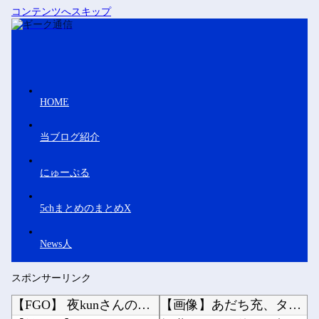
コンテンツへスキップ
HOME
当ブログ紹介
にゅーぷる
5chまとめのまとめX
News人
スポンサーリンク
【FGO】 夜kunさんのモルガンイラスト！！ 蝶の羽好きです！
【画像】あだち充、タッチの上杉達也が浅倉南に告白したシーンを完全再現wwwwwww他