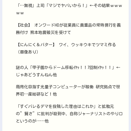
「…無視」上司「マジでヤバいから！」←その結果ｗｗｗ
ｗｗ
【社会】 オンワードHDが従業員に貴重品の常時携行を義
務付け 熊本地震被災を受けて
【にんにく＆バター】 ワイ、ウッキウキでツマミ作る
（画像あり）
謎の人「甲子園からドーム移転ｲﾔｯ！！7回制ｲﾔｯ！！」←
じゃあどうすんねん他
商用化目指す光量子コンピューターが稼働 研究拠点で世
界初…産総研など！他
「すぐバレるデマを投稿した理由はこれか」と拡散元
の”賢さ”に批判が殺到中、自称ジャーナリストのやり口
というのが……他