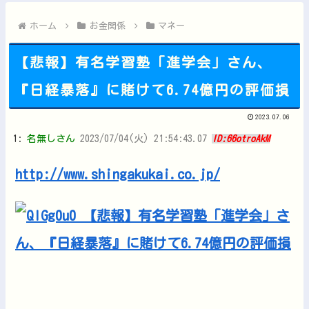
【悲報】エアコンのクリーニングしてないやつ他
【にじさんじ】りかしぃ悲鳴が迫真すぎる他
ホーム
お金関係
マネー
【悲報】有名学習塾「進学会」さん、
『日経暴落』に賭けて6.74億円の評価損
Powered by livedoor 相互RSS
2023.07.06
1:
名無しさん
2023/07/04(火) 21:54:43.07
ID:66otroAkM
http://www.shingakukai.co.jp/