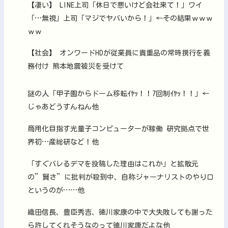
【凄い】 LINE上司「休日で悪いけど会社来て！」ワイ
「…無視」上司「マジでヤバいから！」←その結果ｗｗｗ
ｗｗ
【社会】 オンワードHDが従業員に貴重品の常時携行を義
務付け 熊本地震被災を受けて
謎の人「甲子園からドーム移転ｲﾔｯ！！7回制ｲﾔｯ！！」←
じゃあどうすんねん他
商用化目指す光量子コンピューターが稼働 研究拠点で世
界初…産総研など！他
「すぐバレるデマを投稿した理由はこれか」と拡散元
の”賢さ”に批判が殺到中、自称ジャーナリストのやり口
というのが……他
織田信長、豊臣秀吉、徳川家康の中で大失敗しても謝った
ら許してくれそうなのって徳川家康だよな他