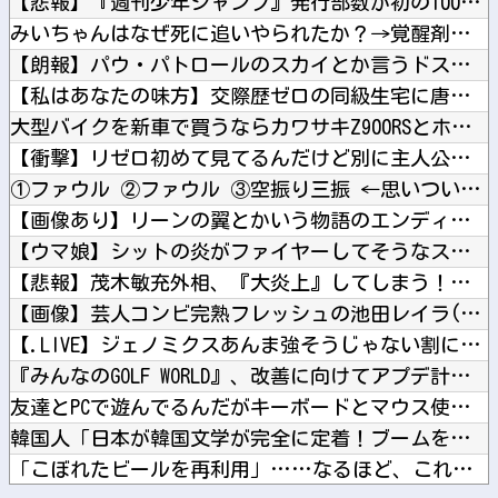
【悲報】『週刊少年ジャンプ』発行部数が初の100万部割れ… ...
みいちゃんはなぜ死に追いやられたか？→覚醒剤の入手ルート持っ...
【朗報】パウ・パトロールのスカイとか言うドスケベ雌犬?ｗｗｗ...
【私はあなたの味方】交際歴ゼロの同級生宅に唐揚げや文庫本を2...
大型バイクを新車で買うならカワサキZ900RSとホンダCB1...
【衝撃】リゼロ初めて見てるんだけど別に主人公うざくなくね？？...
①ファウル ②ファウル ③空振り三振 ←思いついた選手他
【画像あり】リーンの翼とかいう物語のエンディングが富野作品の...
【ウマ娘】シットの炎がファイヤーしてそうなスティルインラブ（...
【悲報】茂木敏充外相、『大炎上』してしまう！！！！！！！他
【画像】芸人コンビ完熟フレッシュの池田レイラ(21)さん、や...
【.LIVE】ジェノミクスあんま強そうじゃない割に高そうとい...
『みんなのGOLF WORLD』、改善に向けてアプデ計画公表...
友達とPCで遊んでるんだがキーボードとマウス使った方がいいゲ...
韓国人「日本が韓国文学が完全に定着！ブームを超えて一つのジャ...
「こぼれたビールを再利用」……なるほど、これがKビールってヤ...