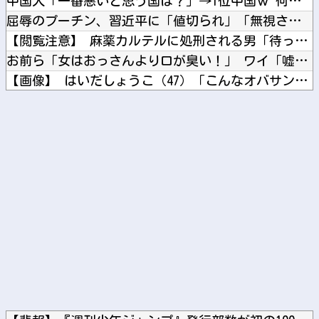
中国人「一番悪いと思う国は？」→1位中国ｗ 何で中国は日本が...
屈辱のプーチン、習近平に「値切られ」「無視され」まるで主従関...
【閲覧注意】 麻薬カルテルに処刑される男「待って！こんな死に...
お前ら「女はおっさんより口が臭い！」 ワイ「嘘つけバーカｗ」...
【画像】 はいだしょうこ（47）「こんなオバサンでいいの…？...
【櫻坂46】 山下瞳月さん、破天荒すぎる生き方がこちら
【ホロライブ】 ラミィと一緒にレッツワークアウト！ 下半身編
Powered by livedoor 相互RSS