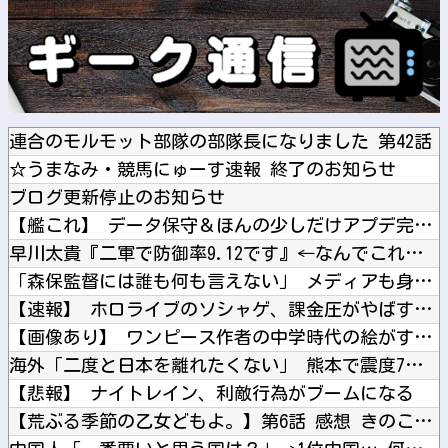
連合のモルモット部隊の部隊長になりました 第42話
☆うまなみ・競馬にゅーす速報 終了のお知らせ
ブログ更新停止のお知らせ
【艦これ】 データ保守＆ほんの少しだけアプデ完了！ アプデま...
早川太貴『二軍で防御率9.12です』←なんでこれが一軍なの？
「森保監督には誰も何も言えない」 メディアも身内も批判を避け...
【速報】 ホロライブのソシャゲ、課金圧がやばすぎて不評になる...
【画像あり】 ワンピース作者の中学時代の絵がすごすぎる→
海外「二度と日本を離れたくない」 熊本で震度7を体験したドイ...
【悲報】 ナイトレイン、利敵行為がブームになる
【荒ぶる季節の乙女どもよ。】第6話 感想 きのこは食べても太...