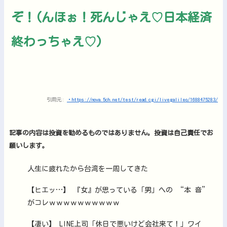
ぞ！(んほぉ！死んじゃえ♡日本経済
終わっちゃえ♡)
引用元:
・https://nova.5ch.net/test/read.cgi/livegalileo/1688475283/
記事の内容は投資を勧めるものではありません。投資は自己責任でお
願いします。
人生に疲れたから台湾を一周してきた
【ヒエッ…】 『女』が思っている「男」への “本 音”
がコレｗｗｗｗｗｗｗｗｗｗ
【凄い】 LINE上司「休日で悪いけど会社来て！」ワイ