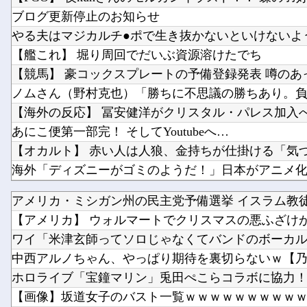
ブログ更新停止のお知らせ
【艦これ】 堀り周回でだいぶ資源溶けたでち
あにこ便第一部完！ そしてYoutubeへ…
【朗報】 任天堂、microSD Expressを普及させてしま
アメリカ・ミシガン州の民主党予備選挙 イスラム教徒の
【アメリカ】 ウォルマートでクリスマスの悪ふざけが騒
【悲報】 国土交通省さん気が狂ってしまうｗｗｗｗ
ワイ「米津玄師ってソロじゃなくてバンドのボーカルな
中西アルノちゃん、やっぱり期待を裏切らないｗ【乃
ホロライブ「宝鐘マリン」兎田ぺこらコラボに協力！ホ
【画像】坂道女子のバスト一覧ｗｗｗｗｗｗｗｗｗｗｗ