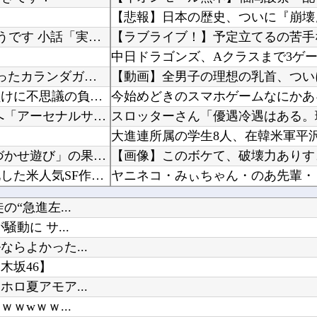
【悲報】日本の歴史、ついに『崩壊
やる夫はマジカルチ●ポで生き抜かないといけないようです 小話「実際の感度」
中日ドラゴンズ、Aクラスまで3ゲーム
【競馬】 豪コックスプレートの予備登録発表 噂のあったカランダガンは登録無しでジャパンCで...
【動画】全男子の理想の乳首、つい
ノムさん（野村克也）「勝ちに不思議の勝ちあり。負けに不思議の負けなし。」←これ矛盾してね？
今始めどきのスマホゲームなにかあ
【海外の反応】 冨安健洋がクリスタル・パレス加入へ「アーセナルサポの好きなクラブで良かった...
【オカルト】 赤い人は人狼、金持ちが仕掛ける「気づかせ遊び」の果てに待つものは…
海外「ディズニーがゴミのようだ！」日本がアニメ化した米人気SF作品に絶賛の声が殺到中
う…
【にじさんじ】笹木、1週間ほど里
“急進左...
10代美少女の ”初めての女性器脱毛” 動画、エ□すぎて1000万再生される・・・
動に サ...
ｗｗ
らよかった...
【ウマ娘】（悲報）ナイスネイチャ
木坂46】
ロ夏アモア...
ライザの公式AIゲーム、エッチすぎ
ｗwｗｗ...
Powered by livedoor 相互RSS