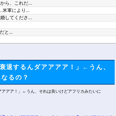
ら、これだ...
軍により...
してくださ...
と...
...
衰退するんダアアアア！」←うん、
になるの？