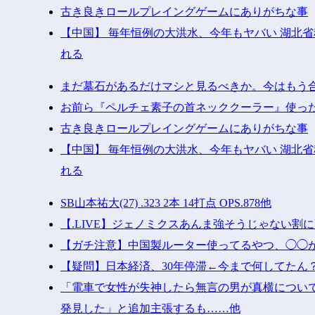
古き良きロールプレイングゲームにありがちな事
【中国】 毎年恒例の大洪水、今年もヤバい 湖北
れる
まだ墓石があるだけマシと見るべきか。今はもう
お前ら『ペルチェ素子の首ネッククーラー』使っ
古き良きロールプレイングゲームにありがちな事
【中国】 毎年恒例の大洪水、今年もヤバい 湖北
れる
SB山本祐大(27) .323 2本 14打点 OPS.878他
【.LIVE】ジェノミクスあんま強そうじゃない
【ガチ注意】中国製ルーター使ってるやつ、◯◯
【疑問】日本経済、30年停滞←今まで何してたん？
「電車で女性が失神したら無言の男が真横につい
発見した」と追加主張するも……他