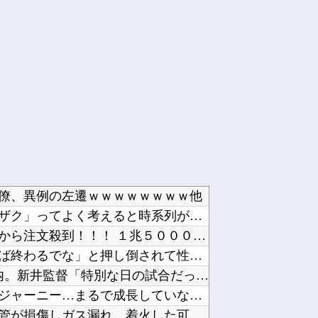
僚、異例の左遷ｗｗｗｗｗｗｗｗ他
アイナが乗っていた「高機動試作型ザク」ってよく考えると時系列がおかしいな他
【ニュース】日本製メモリに世界中から注文殺到！！！ １兆５０００億円で工場増築へ他
夫さん、妻に「天井のシミ数えてれば終わるでな」と押し倒されて性行為 → 凄いことになるｗｗ...
カープ、最下位転落も3位が射程圏内。新井監督「特別な日の試合だったので負けて悔しい」【反省...
【ウマ娘】昔の水着がそのまま入るジャーニー…まるで成長していない！？他
【イオンモール熊本】福岡酸素「配管が損傷しガス漏れ、着火した可能性」高圧ガス保安法などに基...