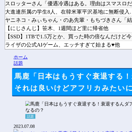
スロッターさん「優遇冷遇はある。理由はスマスロだか
大進連所属の学生8人、在韓米軍平沢基地に無断侵入…米
ヤニネコ・みぃちゃん・のあ先輩・もちづきさん「結婚
【にじさんじ】笹木、1週間ほど里に帰省他
【SSD】1TBで1.5万とか、買った時の倍なんだけど今だ
ライザの公式AIゲーム、エッチすぎて始まる♥他
Vチューバーに最近ある変化が起きつつある他
ホーム
【にじさんじ】8月7日(金)22:00から周央サンゴ、志摩ス
話題
馬鹿「日本はもうすぐ衰退する！
それは良いけどアフリカみたい
話題
2023.07.08