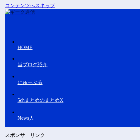
コンテンツへスキップ
HOME
当ブログ紹介
にゅーぷる
5chまとめのまとめX
News人
スポンサーリンク