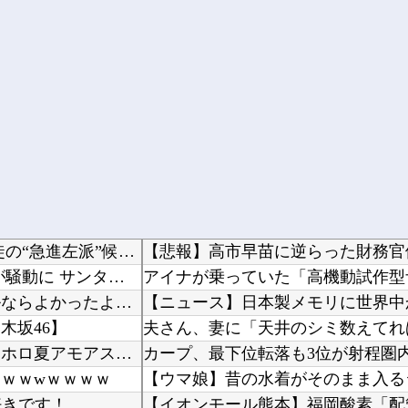
アメリカ・ミシガン州の民主党予備選挙 イスラム教徒の“急進左派”候補が勝利確実に⋯トランプ...
【悲報】高市早苗に逆らった財務官
【アメリカ】 ウォルマートでクリスマスの悪ふざけが騒動に サンタ姿のTikTokerに客が...
ワイ「米津玄師ってソロじゃなくてバンドのボーカルならよかったよね」
木坂46】
ホロライブ「宝鐘マリン」兎田ぺこらコラボに協力！ホロ夏アモアスにレイドして野うさぎ喜ぶ！1...
ｗｗwｗｗｗｗ
好きです！