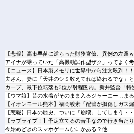
【悲報】高市早苗に逆らった財務官僚、異例の左遷ｗｗ
アイナが乗っていた「高機動試作型ザク」ってよく考え
【ニュース】日本製メモリに世界中から注文殺到！！！ 
夫さん、妻に「天井のシミ数えてれば終わるでな」と押
カープ、最下位転落も3位が射程圏内。新井監督「特別な
【ウマ娘】昔の水着がそのまま入るジャーニー…まるで
【イオンモール熊本】福岡酸素「配管が損傷しガス漏れ
【悲報】日本の歴史、ついに『崩壊』してしまう・
【ラブライブ！】予定立てるの苦手なので行き当たりば
今始めどきのスマホゲームなにかある？他