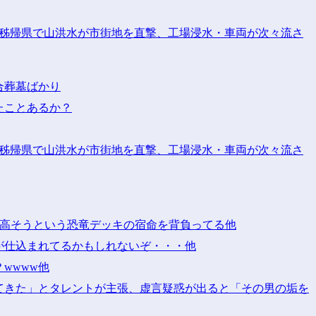
省秭帰県で山洪水が市街地を直撃、工場浸水・車両が次々流さ
合葬墓ばかり
たことあるか？
省秭帰県で山洪水が市街地を直撃、工場浸水・車両が次々流さ
割に高そうという恐竜デッキの宿命を背負ってる他
が仕込まれてるかもしれないぞ・・・他
wwww他
てきた」とタレントが主張、虚言疑惑が出ると「その男の垢を