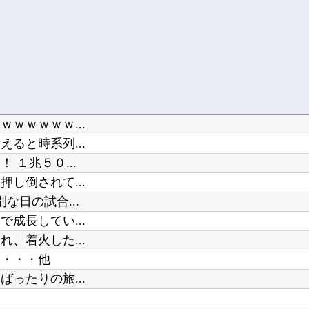
ｗｗｗｗｗ...
ると時系列...
１兆５０...
し倒されて...
日の試合...
成長してい...
、着火した...
・・・・他
ったりの旅...