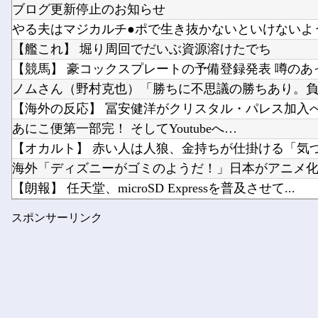
ブログ更新停止のお知らせ
やる夫はマジカルチ●ポで生き抜かないといけないようで
【艦これ】 堀り周回でだいぶ資源溶けたでち
【競馬】 豪コックスプレートの予備登録発表 噂のあっ
ノムさん（野村克也）「勝ちに不思議の勝ちあり。負け
【海外の反応】 冨安健洋がクリスタル・パレス加入へ「
あにこ便第一部完！ そしてYoutubeへ…
【オカルト】 赤い人は人狼、金持ちが仕掛ける「気づか
海外「ディズニーがゴミのようだ！」日本がアニメ化した
【朗報】 任天堂、microSD Expressを普及させて...
10代美少女の ”初めての女性器脱毛” 動画、エ□すぎて10
スポンサーリンク
【悲報】 国土交通省さん気が狂ってしまうｗｗｗｗ