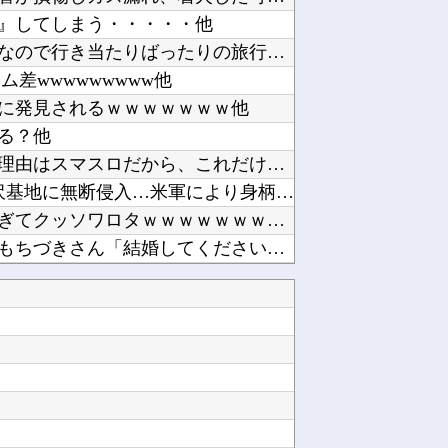
』してしまう・・・・・他
【ラブライブ！】予定立てるの苦手なので行き当たりばったりの旅行しかできません他
差wwwwwwwww他
に発見されるｗｗｗｗｗｗｗ他
る？他
スロッターさん「優遇冷遇はある。理由はスマスロだから、これだけで十分なんだよね」他
大進連所属の学生8人、在韓米軍平沢基地に無断侵入…米軍により身柄拘束！他
【画像】このボケて、破壊力ありすぎてクッソワロタｗｗｗｗｗｗｗｗｗ他
ヤニネコ・みぃちゃん・のあ先輩・もちづきさん「結婚してください！」←どうする？他
に帰省他
近畿大学准教授、苦言「みいちゃん呼びが揶揄する言葉として使われ、当事者から具体的な苦痛が訴...
北朝鮮がロシアに弾道ミサイル40発供与、ミサイル部隊90人派遣開始…さらに80発見通し！他
、討ち取られる他
【SSD】1TBで1.5万とか、買った時の倍なんだけど今だと買い増してしまいそうで怖い他
て始まる♥他
「Linuxで十分じゃね…？」世界が気付き始める Linuxの市場シェアが初めて10%超え...