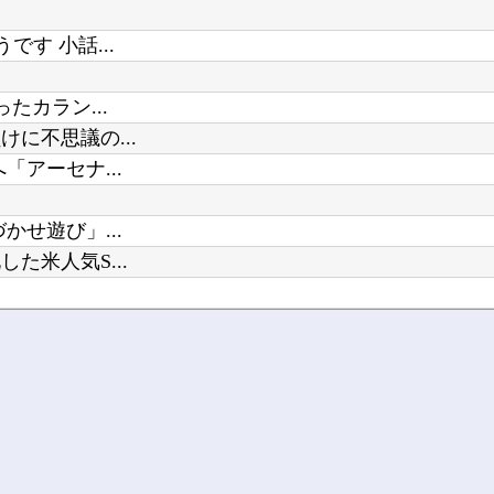
Vチューバーに最近ある変化が起き
す 小話...
たカラン...
に不思議の...
アーセナ...
せ遊び」...
米人気S...
...
ｗｗ