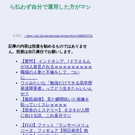
ら払わず自分で運用した方がマシ
引用元:
・https://mi.5ch.net/test/read.cgi/news4vip/1686813724/
記事の内容は投資を勧めるものではありませ
ん。投資は自己責任でお願いします。
【驚愕】 インドネシア、[ドラえもん
が16人発見されるｗｗｗｗｗｗｗｗｗ
職場の人妻と不倫をして、つい
に、、、
ワイみたいな『勉強だけできる高学歴
発達障害者』ってどう生きたらいいん
や？
【腹筋崩壊】 見た瞬間吹いた画像を
貼っていくスレｗｗｗｗ
【田舎のミステリー】 タヌキが人間
に化ける説、これ多分マジ
【FGO】ファット「ランサー/メリュ
ジーヌ」フィギュア【明日発売】他