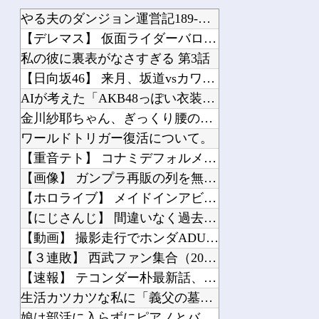
やる夫のダンジョン運営記189-雑談所ネタ 第123話「なぜなにキャス狐さん・世...
【デレマス】 仮面ライダーバロンＰ第２話「蒼翼の乙女」
私の彼に裏表がなさすぎる 第3話
【日向坂46】 来月、坂道vsカワラボvsスタダvsハロプロの大激戦
AIが考えた「AKB48っぽい衣装」がこちらです！！！
金川紗耶ちゃん、ぎっくり腰のお知らせ…【乃木坂46】
ワールドトリガー復活について。
【重音テト】 コナミデフォルメフィギュア「重音テト 通常衣装Ver.」「重音テト...
【画像】 ガンプラ再販の列を無視して開店ダッシュした客の末路…
【ホロライブ】 メイドインアビスまじか、カリオペすげえな
【にじさんじ】 間違いなく過去最高レベルの傾き
【動画】 撮影走行でホンダADUO改良型エンジン（PU）を搭載したアストンマーチ...
【３連敗】 西武ファン集合（2026.8.7）
【速報】 テコンダー朴最新話、ヘイト大統領トランプ再び！
生活カツカツな私に「義父の墓の管理費10万払って！」と迫るトメ。給料減で余裕ゼロ...
娘は部活に入らずにピアノとバレエを続けてる。ところが、塾で「今年の合唱コン伴奏は...