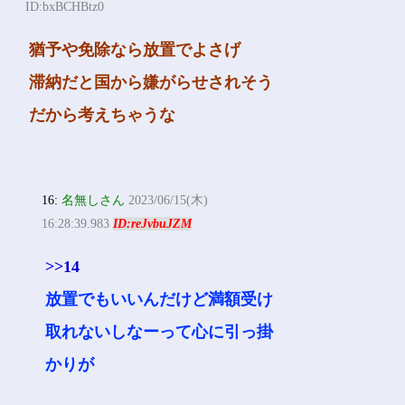
ID:bxBCHBtz0
猶予や免除なら放置でよさげ
滞納だと国から嫌がらせされそう
だから考えちゃうな
16:
名無しさん
2023/06/15(木)
16:28:39.983
ID:reJvbuJZM
>>14
放置でもいいんだけど満額受け
取れないしなーって心に引っ掛
かりが