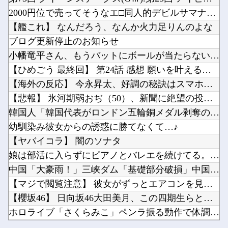
AIが考えた「AKB48っぽい衣装」がこちらです！！！
【フレームアームズ・ガール】「ミヅキ School Swimsuits ホワイトVer.」...
2000円位で売ってそうなエ□同人的デビルサマナー 第2話
【天才】 雪が溶けると何になる？理系「水になるでしょw」文系ワイ「はぁ～…」→結果ｗｗｗ
やーっとモニターアーム取り付け終わった 机が部屋の角だったので大変だったわ(´・ω・｀)他
【艦これ】 なんだろう、なんか火力足りんのよな
ルビィちゃんの声優、浜ちゃんにイジられてから歯車が狂いだしてしまうｗｗｗｗｗｗｗ他
ブログ更新停止のお知らせ
東パソ打ち上げタコパのシークレット食材がコチラ！！！【乃木坂46】他
小幡竜平さん、もうバットにボールが当たらない模様
みい山作者「居酒屋行く奴はバカ。ホストの初回なら居酒屋より安く飲めてイケメンにチヤホヤされ...
【ひめごう 最終回】 第24話 感想 願いを叶える流星群【姫...
Powered by livedoor 相互RSS
お盆なんで地元帰ってきたんやが治安悪すぎて草他
【海外の反応】 今永昇太、好調の秘訣はスマホ画面だとイマナガ...
【速報】熊本県知事「報道に強い不満・苦情が寄せられている」→TBSの報道特集がまさにそれな...
【悲報】 氷河期弱おぢ（50）、新聞に絶望の投稿ｗｗｗｗｗｗ...
韓国人「韓国代表がロンドン五輪銅メダル剥奪の危機！海外メディ...
幼馴染み彼女からの誘惑に勝てなくて…♪
【ヤバイコラ】 闇のソナタ
Powered by livedoor 相互RSS
娘は部活に入らずにピアノとバレエを続けてる。ところが、塾で「...
中国「大豪雨！」三峡ダム「基礎部分破損」中国「全力放流！」台...
【マジで閲覧注意】 彼女がずっとエアコンを見上げていた。どう...
【櫻坂46】 日向坂46大田美月、この四期生らと交流がある模...
ホロライブ「さくらみこ」ペンラ振る動作で体調崩す？ホロドリで...
AIが考えた「AKB48っぽい衣装」がこちらです！！！