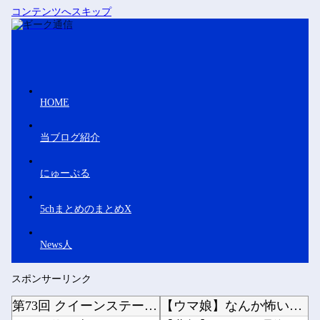
コンテンツへスキップ
HOME
当ブログ紹介
にゅーぷる
5chまとめのまとめX
News人
スポンサーリンク
第73回 クイーンステークス(GⅢ).第25回 アイビスサマーダッシュ(GⅢ)
【ウマ娘】なんか怖い動画が流れてきたんだが…（ﾋｴｯ他