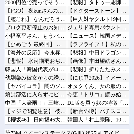
2000円位で売ってそうなエ□同人的デビルサマナー 第2話
【悲報】タトゥー彫師23年目店長「タトゥー入れにくるやつ99%バカです」他
【FGO】 夜kunさんのモルガンイラスト！！ 蝶の羽好きです！
【ドクターストーン】とかいうクソおもろい作品ｗｗｗ他
【艦これ】 なんだろう、なんか火力足りんのよな
【巨人対ヤクルト19回戦】巨人、4回裏にダルベックと石塚のタイムリーで2点を取り1点差に詰...
ブログ更新停止のお知らせ
ジェリド専用バウンド・ドックって商品化されないな他
小幡竜平さん、もうバットにボールが当たらない模様
【ニュース】韓国メディア「幻となった女性天皇。日本皇族に韓半島の男の血が入る可能性がゼロに...
【ひめごう 最終回】 第24話 感想 願いを叶える流星群【姫様“拷問”の時間です 2期】
【ラブライブ！】私のことになると饒舌になっちゃう花帆先輩【蓮ノ空】他
【海外の反応】 今永昇太、好調の秘訣はスマホ画面だとイマナガ節を炸裂「NPBでは面白さが必...
【悲報】中日ドラゴンズ 根尾昂さん他
【悲報】 氷河期弱おぢ（50）、新聞に絶望の投稿ｗｗｗｗｗｗｗｗｗｗｗ
【画像】本田望結さん、浴衣姿のお○ぱいがコチラｗｗｗｗｗｗｗ他
韓国人「韓国代表がロンドン五輪銅メダル剥奪の危機！海外メディアが『時効の壁を越えてIOCの...
【悲報】折りたたみスマホ買ったのに届かない(´；ω；｀)他
幼馴染み彼女からの誘惑に勝てなくて…♪
【にじ甲2026】イメージより繊細な宇佐美他
【ヤバイコラ】 闇のソナタ
オタクくん、女の服の構造がわからない他
娘は部活に入らずにピアノとバレエを続けてる。ところが、塾で「今年の合唱コン伴奏は諦めなさい...
今更「トリコ」読み始めたんだけど、見た目に反して小松すごいヤツじゃない？？他
中国「大豪雨！」三峡ダム「基礎部分破損」中国「全力放流！」台風13号「中国上陸予測」台風1...
DL版を買う奴の特徴「50％OFFが購入最低ライン」他
【マジで閲覧注意】 彼女がずっとエアコンを見上げていた。どうしたの？つけた方がいい？ → ...
【新台の噂】パチスロ業界「バジ4、モンキーRED、北斗、番長5が年末に出るぞ！」←全部一緒...
【櫻坂46】 日向坂46大田美月、この四期生らと交流がある模様
韓国人「村上宗隆、100マイルの速球を打ち砕く2試合連発26号ソロホームラン！」→「うらや...
ホロライブ「さくらみこ」ペンラ振る動作で体調崩す？ホロドリで画面酔いして凸待ち1時間で切り...
【悲報】佐藤二朗さん（57）主演予定だった映画『踊る大捜査線』スピンオフ作品の撮影中止が正...
第73回 クイーンステークス(GⅢ).第25回 アイビスサマ...