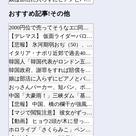
韓国人「最近の日本アニメ業界の勢力図を変えたと言われる作品がこちら…」→「こうい...
おすすめ記事!その他
海外「素晴らしい！」日本が買収したUSスチール驚異の大復活に米国人が大喜び
海外「日本は戦勝国なんだよ」 戦後の日本人の特別な生き様に各国から称賛の声
2000円位で売ってそうなエ□同人的デビルサマナー 第2話
【衝撃映像】 空手を舐めたヤンキーが道場破りした結果…こっちの瞬殺で終わる…
【デレマス】 仮面ライダーバロンＰ第２話「蒼翼の乙女」
部屋の中に危険な捕食者が現れた。完全に狙われている！ → 襲ってくる瞬間はこちら...
【悲報】 氷河期弱おぢ（50）、新聞に絶望の投稿ｗｗｗｗｗｗ...
イタリア・ナポリ近郊で過去40年で最大規模の地震「M4.7」...
韓国人「韓国代表がロンドン五輪銅メダル剥奪の危機！海外メディ...
韓国政府、謝罪をすれば賠償を放棄する案を日本側に提示するも拒...
Powered by livedoor 相互RSS
娘は部活に入らずにピアノとバレエを続けてる。ところが、塾で「...
おっさんパーカー、短パン、ボディーバッグがダサい！自分は女だ...
中国「大豪雨！」三峡ダム「基礎部分破損」中国「全力放流！」台...
【悲報】 中国、橋の欄干が強風一発で粉々に 鉄筋ゼロ 当局「...
【マジで閲覧注意】 彼女がずっとエアコンを見上げていた。どう...
【動画】 ヒョウ2頭が木に登って激しい戦い
ホロライブ「さくらみこ」ペンラ振る動作で体調崩す？ホロドリで...