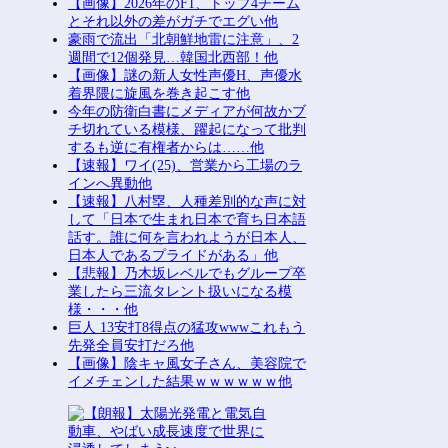
【画像】2026年のF1、トップ4チーム
とそれ以外の差がガチでエグい他
豪雨で流出「北朝鮮地雷に注意」、2
週間で12個発見…韓国北西部！他
【画像】謎の新人女性声優H、声優水
着界隈に旋風を巻き起こす他
今年の防衛白書にメディアが何故かブ
チ切れている模様、躍起になって批判
するも逆に有権者からは……他
【速報】ワイ(25)、営業から工場のラ
インへ異動他
【速報】八村塁、人種差別的な声に対
して「日本で生まれ日本で育ち日本語
話す。誰に何を言われようが日本人、
日本人であるプライドがある」他
【悲報】乃木坂レベルでもグループ卒
業したら三流タレント扱いになる模
様・・・他
巨人 13安打8得点の猛攻wwwこれもう
先発全員安打だろ他
【画像】陰キャ風女子さん、美容院で
イメチェンした結果ｗｗｗｗｗｗ他