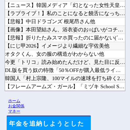
【ニュース】韓国メディア「幻となった女性天皇。日本皇族に韓半...
【ラブライブ！】私のことになると饒舌になっちゃう花帆先輩【蓮...
【悲報】中日ドラゴンズ 根尾昂さん他
【画像】本田望結さん、浴衣姿のお○ぱいがコチラｗｗｗｗｗｗｗ...
【悲報】折りたたみスマホ買ったのに届かない(´；ω；｀)他
【にじ甲2026】イメージより繊細な宇佐美他
オタクくん、女の服の構造がわからない他
今更「トリコ」読み始めたんだけど、見た目に反して小松すごいヤ...
DL版を買う奴の特徴「50％OFFが購入最低ライン」他
韓国人「村上宗隆、100マイルの速球を打ち砕く2試合連発26...
【フレームアームズ・ガール】「ミヅキ School Swim...
やーっとモニターアーム取り付け終わった 机が部屋の角だったの...
ホーム
【速報】熊本県知事「報道に強い不満・苦情が寄せられている」→...
お金関係
マネー
年金を追納しようとした