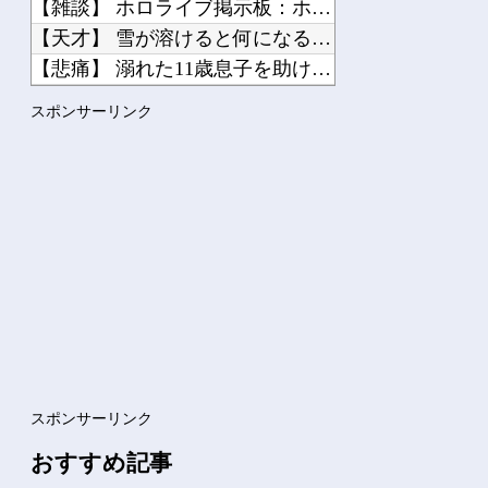
【雑談】 ホロライブ掲示板：ホロ速：PART2【配信実況可】
【天才】 雪が溶けると何になる？理系「水になるでしょw」文系...
【悲痛】 溺れた11歳息子を助けようと川へ…40歳父親が死亡...
【悲報】タトゥー彫師23年目店長「タトゥー入れにくるやつ99...
スポンサーリンク
【悲報】脳外科医「腫瘍取るぞ！」→腫瘍じゃないx2→正常な脳...
Powered by livedoor 相互RSS
スポンサーリンク
おすすめ記事