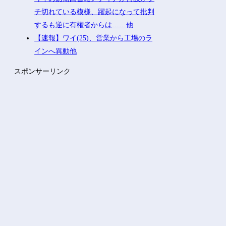
チ切れている模様、躍起になって批判
するも逆に有権者からは……他
【速報】ワイ(25)、営業から工場のラ
インへ異動他
スポンサーリンク