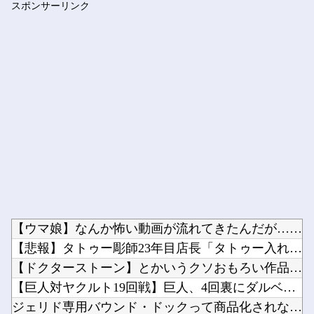
スポンサーリンク
【天才】 雪が溶けると何になる？理系「水になるでしょw」文系...
Powered by livedoor 相互RSS
【ウマ娘】なんか怖い動画が流れてきたんだが…（ﾋｴｯ他
【悲報】タトゥー彫師23年目店長「タトゥー入れにくるやつ99...
【ドクターストーン】とかいうクソおもろい作品ｗｗｗ他
【巨人対ヤクルト19回戦】巨人、4回裏にダルベックと石塚のタ...
ジェリド専用バウンド・ドックって商品化されないな他