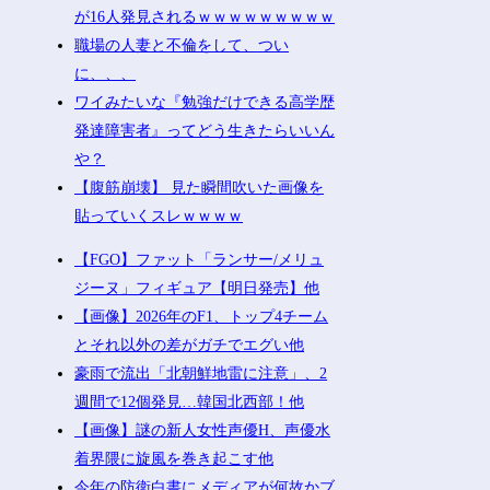
が16人発見されるｗｗｗｗｗｗｗｗｗ
職場の人妻と不倫をして、つい
に、、、
ワイみたいな『勉強だけできる高学歴
発達障害者』ってどう生きたらいいん
や？
【腹筋崩壊】 見た瞬間吹いた画像を
貼っていくスレｗｗｗｗ
【FGO】ファット「ランサー/メリュ
ジーヌ」フィギュア【明日発売】他
【画像】2026年のF1、トップ4チーム
とそれ以外の差がガチでエグい他
豪雨で流出「北朝鮮地雷に注意」、2
週間で12個発見…韓国北西部！他
【画像】謎の新人女性声優H、声優水
着界隈に旋風を巻き起こす他
今年の防衛白書にメディアが何故かブ