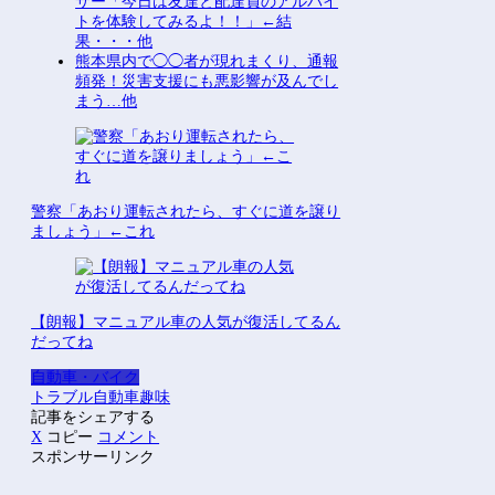
サー「今日は友達と配達員のアルバイ
トを体験してみるよ！！」←結
果・・・他
熊本県内で◯◯者が現れまくり、通報
頻発！災害支援にも悪影響が及んでし
まう…他
警察「あおり運転されたら、すぐに道を譲り
ましょう」←これ
【朗報】マニュアル車の人気が復活してるん
だってね
自動車・バイク
トラブル
自動車
趣味
記事をシェアする
X
コピー
コメント
スポンサーリンク