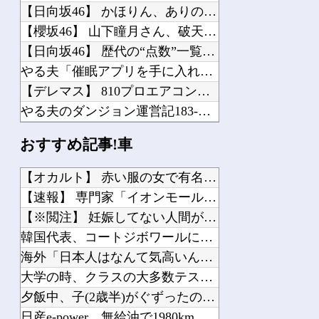
【日向坂46】 かほりん、ありのままの姿・・・【藤嶌果歩1st写真集】
【櫻坂46】 山下瞳月さん、破天荒すぎる生き方がこちら
【日向坂46】 歴代の“点数”一覧、更新される
やる夫「催眠アプリを手に入れたんだけど……これ必要だった？」 第29話
【デレマス】 810プロエアコン騒動【ぷちかれシリーズ】
やる夫のダンジョン運営記183-雑談所ネタ118 懺悔小ネタ「創刻のファイアホイ...
ガンプラの転売ってガンプラ組んでる奴が片手間にやってるわけじゃないんだな…
おすすめ記事!車
【学園アイドルマスター】 MiraiMira「花海咲季 雨上がりのアイリス 特訓...
【速報】 ホロライブのソシャゲ、課金圧がやばすぎて不評になるｗｗｗｗｗｗｗｗｗｗ
【オカルト】 赤い服の女で有名な梅田「泉の広場」東側が消えて...
【ホロライブ】 ニコ、引っ越し先に洗濯機置き場がない
【速報】 専門家「イオンモール熊本の爆心地に”こんなもの”が...
ホロライブさくらみこ兎田ぺこら「ぺこみこ」人気キャラがわかるランキング！らしんば...
【※閲注】 妊娠してない人間が出産すると『コレ』が出てくるら...
韓国代表、コートジボワールに0対4で完敗＝韓国の反応
海外「日本人はなんて気高いんだ！」 英高級紙も驚愕した極限の...
大学の時、クラスの大多数テストでカンニングしてた科目があった...
Powered by livedoor 相互RSS
夕飯中、子(2歳半)がぐずったので気分転換にお風呂に入れて出...
日産e-power、無給油で1980km走行しギネス記録を達...