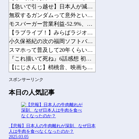
【急いで引っ越せ】日本人が減り｢外国人が増えた｣市区町村ラン...
Powered by livedoor 相互RSS
無双するガンダムって意外といないよね他
モスバーガー営業利益-52.9%、マクドナルド営業利益+15...
【ラブライブ！】みらぱラジオ、ガチホモ他
小久保裕紀の次の福岡ソフトバンクホークスの監督ｗｗｗ他
スマホって普及して20年くらい経つのに「落とすだけで割れる」...
『これ描いて死ね』6話感想 初コミティア完売おめでとう！他
【にじさんじ】梢桃音、映画ちいかわ感想＆考察会＆平和的解決R...
【ホロライブ】トワ様3D新衣装くっぞ！他
スポンサーリンク
【物議】大物インフルエンサー「喫煙者の権利がマジで侵害されて...
本日の人気記事
Powered by livedoor 相互RSS
【悲報】日本人の牛肉離れが深刻、なぜ日本
人は牛肉を食べなくなったのか？
2025.03.05