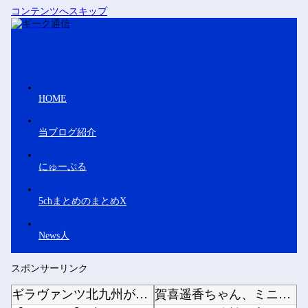
コンテンツへスキップ
HOME
当ブログ紹介
にゅーぷる
5chまとめのまとめX
News人
スポンサーリンク
ギラヴァンツ北九州が天皇杯福岡県予選決勝での福岡大とのトラブルを謝罪 退場のFW永井龍には...
賀喜遥香ちゃん、ミニカズーで最駆けを演奏ｗ【乃木坂46】他