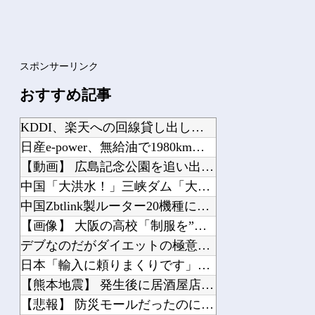
スポンサーリンク
おすすめ記事
KDDI、楽天への回線貸し出し終了へ 都市部で9月末に
日産e-power、無給油で1980km走行しギネス記録を達成、無駄な発電や送電...
【動画】 広島記念公園を追い出された左翼さん、流石にキモすぎて炎上
中国「大洪水！」三峡ダム「大雨で増水（台風直撃前」中国ダム「緊急放流！」中国鉄道...
中国Zbtlink製ルーター20機種にバックドア見つかる 外部から完全制御のおそ...
【画像】 大阪の高校「制服を”これ”に変えたら志願者がめちゃくちゃ増えた」
デブなのだがダイエットの極意を教えてほしい
日本「輸入に頼りまくりです」高市「円安ホクホク！ホクホクゥ！」←
【熊本地震】 発生後に居酒屋店内から温泉が吹き出す ← これ前触れじゃね？
【悲報】 防災モールだったのになぜ「イオンモール熊本」での爆発で業界激震「商業施...