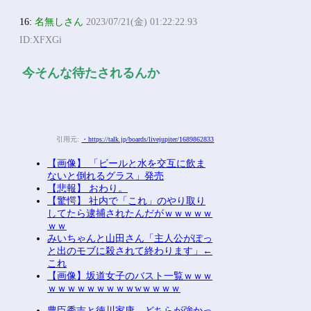
16:
名無しさん
2023/07/21(金) 01:22:22.93
ID:XFXGi
今そんな待たされるんか
引用元:
・https://talk.jp/boards/livejupiter/1689862833
【画像】 「ビールと水を交互に飲ま
ないと倒れるグラス」発売
【悲報】 おわり。
【驚愕】 社内で「これ」のやり取り
してたら逮捕されたんだがｗｗｗｗｗ
ｗｗ
みいちゃんと山田さん「主人公がぽっ
と出のモブに殺されて終わります」←
これ
【画像】坂道女子のバスト一覧ｗｗｗ
ｗｗｗｗｗｗｗｗｗwｗｗｗｗ
豊臣秀吉と徳川家康 どちらが強かっ