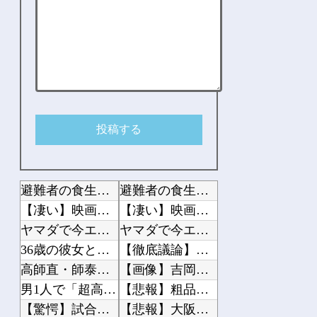
避難者の食生活、改善急務＝調理できず「パン飽き飽き」―断水なお3万戸超・熊本地震
避難者の食生活、改善急務＝調理できず「パン飽き飽き」―断水なお3万戸超・熊本地震
【凄い】映画『ちいかわ』公開14日間で興収50億円突破！！
【凄い】映画『ちいかわ』公開14日間で興収50億円突破！！
ヤマダで今エアコン39800円工事費1万だった
ヤマダで今エアコン39800円工事費1万だった
36歳の彼女と結婚したいのに、家族が猛反対。家族から信じられない言葉が飛び出した...
【徹底議論】「日本をダメにした総理大臣」←結局誰だと思う？
高師直・師泰「降伏するから許して？」
【画像】吉岡里帆、地味な水着なのにムチムチボディがHすぎる
男1人で「超高級アフタヌーンティー」に来てみたwww
【悲報】粗品、永久追放ｗｗｗｗｗｗｗｗｗｗｗｗｗｗｗ（証拠あり）
【驚愕】試合後に傷心の久保タケを飯に誘うジャガー浅野がコチラ!!!
【悲報】大阪で白昼堂々誘拐事件発生 wwwwwwwwwwwwwwwwwwwwww...