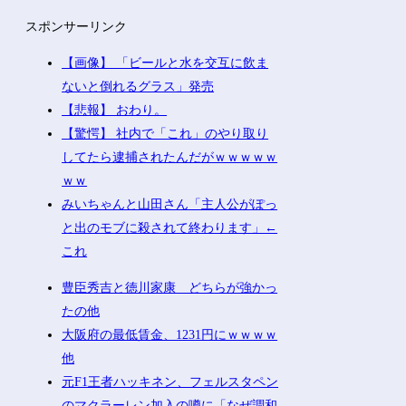
スポンサーリンク
【画像】 「ビールと水を交互に飲ま
ないと倒れるグラス」発売
【悲報】 おわり。
【驚愕】 社内で「これ」のやり取り
してたら逮捕されたんだがｗｗｗｗｗ
ｗｗ
みいちゃんと山田さん「主人公がぽっ
と出のモブに殺されて終わります」←
これ
豊臣秀吉と徳川家康 どちらが強かっ
たの他
大阪府の最低賃金、1231円にｗｗｗｗ
他
元F1王者ハッキネン、フェルスタペン
のマクラーレン加入の噂に「なぜ調和