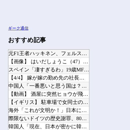
ギーク通信
おすすめ記事
元F1王者ハッキネン、フェルスタペンのマクラーレン加入の噂に「なぜ調和がある現体...
【画像】 はいだしょうこ（47）「こんなオバサンでいいの…？」
スペイン「凄すぎるわ」19歳MF佐藤龍之介、圧巻ゴール！名門バレンシアで衝撃デビ...
【4/4】 嫁が嫁の勤め先の社長と不倫している。証拠を掴む前に嫁から離婚を切り出...
中国人「一番悪いと思う国は？」→1位中国ｗ 何で中国は日本が悪いと思ってるの？
【動画】 酒屋に突然ヒョウが飛び込んでくる
【イギリス】 駐車場で女同士の乱闘騒ぎが勃発
海外「これが文明か！」日本に比べて超石器時代だった英国に海外が大騒ぎ
際限ないドイツの歴史謝罪、80年前のホロコースト被害者に賠償…「日本はドイツを見...
韓国人「現在、日本が密かに韓国からパクっているものがこちら…」→「これは言い訳で...