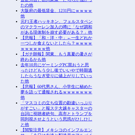
たの他
大阪府の最低賃金、1231円にｗｗｗｗ
他
元F1王者ハッキネン、フェルスタペン
のマクラーレン加入の噂に「なぜ調和
がある現体制を崩す必要がある？」他
【悲報】「和・洋・中」←一生どれか
一つしか食えないとしたら？ｗｗｗｗ
ｗｗｗｗｗｗ他
【ガチ朗報】関東、もう真夏の暑さが
終わるかも他
去年10月にゲーミングPC買おうと思
ったけどもう少し後でいいやで時期逃
したらうなぎ登りに値上がりしていっ
た他
【悲報】60代男さん、小学生に秘めた
夢を語って通報されるｗｗｗｗｗｗｗ
他
「マスコミの立ち位置の勘違いっぷり
がすごい」と報ステ大越キャスターの
台詞に視聴者絶句、高市とトランプを
同列視させようという思惑がひしひし
と他
【閲覧注意】メキシコのインフルエン