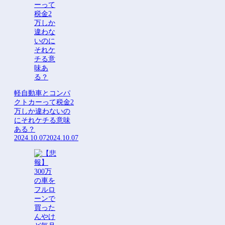
【話題】ちょっと待ってくれや&#x203c; 自動車整備士の志願者激減でヤバいこ...
男1人で「超高級アフタヌーンティー」に来てみたwww
Powered by livedoor 相互
Powered by livedoor 相互
RSS
RSS
軽自動車とコンパ
クトカーって税金2
万しか違わないの
にそれケチる意味
ある？
2024.10.07
2024.10.07