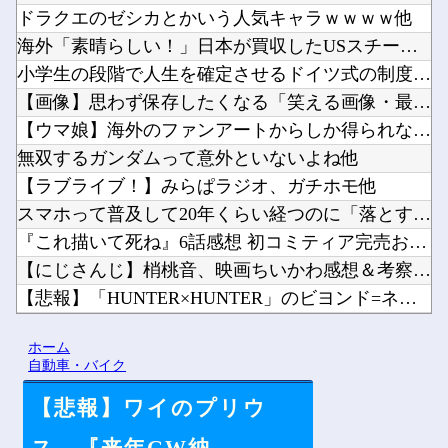
ドラクエのゼシカとかいう人気キャラｗｗｗｗ他
海外「素晴らしい！」日本が買収したUSスチール驚異の大復活に...
小学生の段階で人生を確定させるドイツ式の制度、「バカを振い落...
【画像】思わず保存したくなる「笑える画像・最高な画像」貼って...
【ウマ娘】海外のファンアートからしか得られない栄養素がある。...
無双するガンダムって意外といないよね他
【ラブライブ！】みらぱラジオ、ガチホモ他
スマホって普及して20年くらい経つのに「落とすだけで割れる」...
『これ描いて死ね』6話感想 初コミティア完売おめでとう！他
【にじさんじ】梢桃音、映画ちいかわ感想＆考察会＆平和的解決R...
【悲報】「HUNTER×HUNTER」のビヨンド=ネテロさん...
ジャンポケ斉藤、ロケバスでイチャイチャしただけで懲役7年てさ...
ホーム
【ホロライブ】トワ様3D新衣装くっぞ！他
自動車・バイク
【悲報】ワイのプリウ