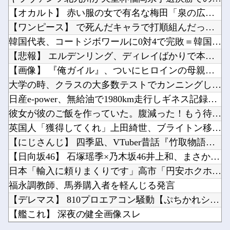
ブログ更新停止のお知らせ
『これ描いて死ね』6話感想 初コミティア完売おめでとう！他
【オカルト】 赤い服の女で有名な梅田「泉の広場」東側が消えて...
1シーズン20勝以上の投手が一切出なくなった理由ってなに？
【にじさんじ】梢桃音、映画ちいかわ感想＆考察会＆平和的解決RTA！なんか道徳の授業みたい他
【ワンピース】 で死んだキャラで打順組んだったｗｗｗｗ
【悲報】「HUNTER×HUNTER」のビヨンド=ネテロさん、何か思ってた奴と違う・・・他
韓国代表、コートジボワールに0対4で完敗＝韓国の反応
漫画ゲームアニメで史上最低の後付け他
【悲報】 エルデンリング、ディレイばかりで本当に面白くないこ...
『BanG Dream! Ave Mujica』7話感想 再び集まる5人！最後のCRYCH...
【画像】 『俺ガイル』、ついにヒロインの母親まで公式エ□グッ...
Powered by livedoor 相互RSS
ワンピース原作者・尾田栄一郎が描いた担当編集の似顔絵「ムダに東大卒」他
大学の時、クラスの大多数テストでカンニングしてた科目があった...
ジャンポケ斉藤、ロケバスでイチャイチャしただけで懲役7年てさすがにおかしくないか？他
日産e-power、無給油で1980km走行しギネス記録を達...
彼女が彼のご飯を作っていた。腹減った！もう待てないよぉ！ →...
英国人「獲得してくれ」上田綺世、ブライトン移籍が浮上！三笘薫...
【にじさんじ】 四季凪、VTuber昔話『竹取物語』を公開「...
Powered by livedoor 相互RSS
【日向坂46】 石塚瑶季×乃木坂46井上和、まさかの裏話・・...
日本「輸入に頼りまくりです」高市「円安ホクホク！ホクホクゥ！...
福永調教師、馬券購入者を軽んじる発言
【デレマス】 810プロエアコン騒動【ぷちかれシリーズ】
【艦これ】 深夜の健全画像スレ
ブログ更新停止のお知らせ