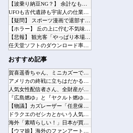
【波乗り納豆NG？】 余計なもん食わないで納豆食っときゃ間違いないことが判明した
UFOも古代遺跡も宇宙人の仕業なのか、人間の英知なのか？ 宇宙・超古代文明傑作7...
【疑問】 スポーツ漫画で退部する奴が「俺たちは楽しくやりたかったんだよ」って言い...
【ホラー】 丘の上に佇む不気味すぎる廃墟に行ってみた結果
【悲報】 観光客「やっぱり本場のジンギスカンは美味い！」道民ワイ「ぷっｗｗｗｗ」
任天堂ソフトのダウンロード率61.5%ｗｗｗ
同人「10円」セール「第3弾」
おすすめ記事
【悲報】 ポケポケ、1年で1600万人が引退・・・
【悲報】 ニンダイさん、ピークが開幕大谷翔平のがっかりダイレクトだったと言われて...
賀喜遥香ちゃん、ミニカズーで最駆けを演奏ｗ【乃木坂46】他
【悲報】 ナイトレイン、利敵行為がブームになる
アメリカの終戦に立ちはだかる壁、イスラエルはトランプ和平案に...
ガンプラの転売ってガンプラ組んでる奴が片手間にやってるわけじゃないんだな…
人気女性配信者さん、全財産がバレる → 金額がヤバすぎるｗｗ...
【学園アイドルマスター】 MiraiMira「花海咲季 雨上がりのアイリス 特訓...
『広島燃ゆ』と『ヤクルト燃ゆ』を比較←カープファンの反応「新...
【速報】 ホロライブのソシャゲ、課金圧がやばすぎて不評になるｗｗｗｗｗｗｗｗｗｗ
【物議】カズレーザー「任意保険は強制にしろ」→なんG民「それ...
【スターウォーズ】 ライトセーバーって握りづらそうだよね…
ドラクエのゼシカとかいう人気キャラｗｗｗｗ他
海外「素晴らしい！」日本が買収したUSスチール驚異の大復活に...
【ウマ娘】海外のファンアートからしか得られない栄養素がある。...