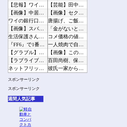
【悲報】ワイ、職場でアミバ呼ばわりされる
【芸能】田中みな実（39）結婚＆第1子妊娠後、初の公の場
【画像】中居正広「（まずい…このままじゃ木村が最下位になる…）ああぁぁぁ滑ったぁ...
【画像】セクシー女優・白石茉莉奈、ムッチムチボディのマン毛がHすぎる
ワイの銀行口座4つもあるんだけど多すぎ？
唐揚げ、ご飯、味噌汁、山盛りキャベツ、あと一品副菜加えるなら何がええ？
【画像】スバル、ガチで凄い実力を持っていた
「金がないと結婚も子育ても無理」←これって本当にガチのマジなんか？
生活保護さん、1400円のハンバーガーを食べただけで批判される
コメ価格の値下がり、加速してしまう
『FF6』で1番苦戦する所といえば？
一人焼肉で自慢する奴はまだまだ素人
【グラブル】無料石で天井して何もでないときって怒る？
【画像】このグランドセイコー買うか迷う‥‥
【ラブライブ！】【画像】蓮ノ空お散歩日記の店舗特典イラストが公開される【DOLL...
百田尚樹、保守著名インフルエンサーへの自民党献金疑惑を投稿し炎上
ネットフリックスの脚本料は「地上波の5倍ぐらい」 役作りで増量の役者には食費の補...
彼氏一家から親戚の工事代90万円を立て替えるよう求められた。「親戚は50万円入金...
【画像】Switch2、ガチでデカいｗｗｗｗｗｗｗ
【Mステ】西川貴教さん 魅惑のマーメイドすぎるwww
スポンサーリンク
復活『8時だョ！全員集合』、伝説パトカーネタにゲスト絶句 「今じゃできない」「...
【衝撃】50代女性、京大病院で脳腫瘍手術→“腫瘍の無い部位”を摘出 2度「腫瘍で...
スポンサーリンク
【超悲報】ニコニコ動画が完全にオワコン化した証拠が「こちら」…
36歳の彼女と結婚したいのに、家族が猛反対。家族から信じられない言葉が飛び出した...
週間人気記事
iPhone16「Apple公式が一番安いです」←これでキャリアで買う奴
クーラーボックス積んで出発→途中で買い足し…50代公務員の“ドライブ”が地獄すぎ...
【ホロライブ】サメちゃん…さすがにこれはアカンやろ…
【画像】長濱ねる(27歳)の乳がヤバイと話題にｗｗｗｗ1700万バズｗｗｗｗｗｗ...
【朗報】みけねこさん、気づいてしまう
【画像】人気Vチューバーさん、とんでもない姿を披露ｗｗｗｗｗｗｗｗｗｗ 他
【訃報】まっ、まさか・・・ユーチューバーのヒロシさん&#x27a1;肺炎で死亡が...
【悲報】2050年の日本、独身ボッチ祭りが現実になるとかｗｗｗｗ 他