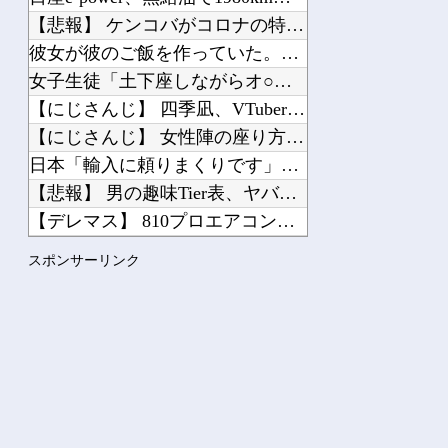
【悲報】 ケンコバがコロナの特殊すぎる後遺症に苦しんでいる模...
彼女が彼のご飯を作っていた。腹減った！もう待てないよぉ！ →...
女子生徒「土下座しながらオ○ニーしろ！」⇒ 日本の男子生徒へ...
【にじさんじ】 四季凪、VTuber昔話『竹取物語』を公開「...
【にじさんじ】 女性陣の座り方解釈一致すぎて好き
日本「輸入に頼りまくりです」高市「円安ホクホク！ホクホクゥ！...
【悲報】 男の趣味Tier表、ヤバすぎるｗｗｗｗｗ
【デレマス】 810プロエアコン騒動【ぷちかれシリーズ】
イチャラブリクエスト 第29話
スポンサーリンク
スイスポって馬鹿にされるような車か？
Powered by livedoor 相互RSS