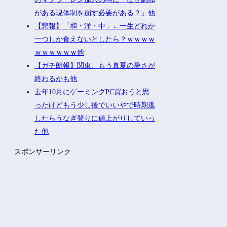
がある現体制を崩す必要がある？」他
【悲報】「和・洋・中」←一生どれか
一つしか食えないとしたら？ｗｗｗｗ
ｗｗｗｗｗｗ他
【ガチ朗報】関東、もう真夏の暑さが
終わるかも他
去年10月にゲーミングPC買おうと思
ったけどもう少し後でいいやで時期逃
したらうなぎ登りに値上がりしていっ
た他
スポンサーリンク