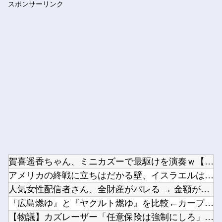
スポンサーリンク
1シーズン20勝以上の投手が一切出なくなった理由ってなに？
Powered by livedoor 相互RSS
賀喜遥香ちゃん、ミニカズーで最駆けを演奏ｗ【乃木坂46】他
アメリカの終戦に立ちはだかる壁、イスラエルはトランプ和平案に...
人気女性配信者さん、全財産がバレる → 金額がヤバすぎるｗｗ...
『広島燃ゆ』と『ヤクルト燃ゆ』を比較←カープファンの反応「新...
【物議】カズレーザー「任意保険は強制にしろ」→なんG民「それ...