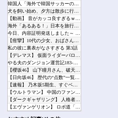
韓国人「海外で韓国サッカーの2002年ベスト4の実力は、実際にはどれくらい認めら...
犬を飼い始め、夕方は散歩に行っていた。公園で話すようになったおばちゃんが息子を紹...
【動画】 音がカッコ良すぎるｗ！！でっかい「三角定規」のブーメラン！！
海外「あるある！」日本を旅行した外国人が患う新たな症状「日本語PTSD」に海外が...
今日、内容証明発送しました～ 明日から嫁との会話は弁護士通してになるはず！
【痙攣】10代の少女、おばさんにガチイキさせられる姿を配信されてしまう…
私の彼に裏表がなさすぎる 第3話
【デレマス】 仮面ライダーバロンＰ第２話「蒼翼の乙女」
やる夫のダンジョン運営記183-雑談所ネタ118 懺悔小ネタ「創刻のファイアホイ...
【櫻坂46】 山下瞳月さん、破天荒すぎる生き方がこちら
【日向坂46】 歴代の“点数”一覧、更新される
【速報】 乃木坂5期生、すぐベロを「こう」やってシてしまうｗｗｗｗｗｗ
【ウルトラマン】 中国のファンが作ったウルトラ問題児一覧ｗｗｗｗｗ
【ダークギャザリング】 人格者たちか？
【エヴァンゲリオン】 ロボ道「エヴァンゲリオン弐号機（TVシリーズVer.）」ア...
ホロライブさくらみこ兎田ぺこら「ぺこみこ」人気キャラがわかるランキング！らしんば...