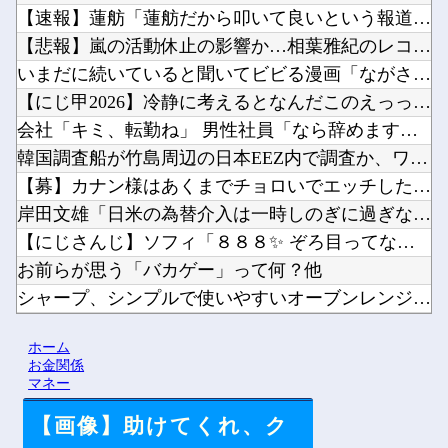
【速報】蓮舫「蓮舫だから叩いて良いという報道」 ネット「高市...
【悲報】嵐の活動休止の影響か…相葉雅紀のレコメンが9月いっぱ...
いまだに続いていると聞いてビビる漫画「ながされて藍蘭島」「咲...
【にじ甲2026】冷静に考えるとなんだこのえっっっな格好は…...
会社「キミ、転勤ね」 男性社員「なら辞めますわ」 → 凄いこ...
韓国調査船が竹島周辺の日本EEZ内で調査か、ワイヤのようなも...
【募】カナン様はあくまでチョロいでエッチしたいキャラ【画像】...
岸田文雄「日米の為替介入は一時しのぎに過ぎない。私なら円を強...
【にじさんじ】ソフィ「８８８✨ ぞろ目ってなんか嬉しくなるよ...
お前らが思う「バカゲー」って何？他
シャープ、シンプルで使いやすいオーブンレンジ「RE-WF18...
ペルソナ４R”メイン”ヒロインの里中千枝さん、来ている服と声...
ホーム
ワイ同じスマホ11年使ってるんやけど他
お金関係
マネー
【画像】助けてくれ、ク