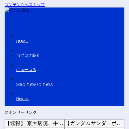
コンテンツへスキップ
HOME
当ブログ紹介
にゅーぷる
5chまとめのまとめX
News人
スポンサーリンク
【速報】 京大病院、手術ミスで『正常な脳』を摘出 → 患者は自発呼吸不可能な植物状態に
【ガンダムサンダーボルト】自分から手足を切り落すなんて…他