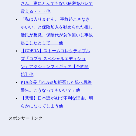
さん、妻にとんでもない秘密をバレて
震える・・・他
「私は入りません、 事故起こさなき
ゃいい」と保険加入を勧められた推し
活民が反発、保険代が勿体無いし事故
起こしたとして……他
【COBRA】ストームコレクティブル
ズ「コブラ スペシャルエディショ
ン」アクションフィギュア【予約開
始】他
PTA会長「PTA参加拒否した親へ最終
警告。こうなってもいい？」他
【悲報】日本語がAIで不利な理由、明
らかになってしまう他
スポンサーリンク