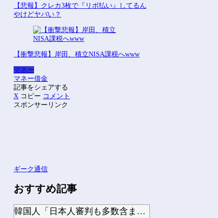
【悲報】クレカ3枚で『リボ払い』してるん
やけどヤバい？
【衝撃悲報】岸田、積立NISA課税へwww
マネー
マネー
借金
記事をシェアする
X
コピー
コメント
スポンサーリンク
ギーク通信
おすすめ記事
韓国人「日本人審判も多数含まれていたサッカー協会の衝撃的な接待リストに衝撃の声！...