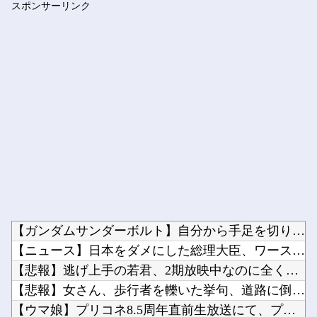
スポンサーリンク
「途中から急激につまらなくなった漫画」←思い浮かべた作品
Powered by livedoor 相互RSS
【ガンダムサンダーボルト】自分から手足を切り落すなんて…他
【ニュース】日本をダメにした総理大臣、ワースト１位が同点でこ...
【悲報】逃げ上手の若君、2期放映中なのに全く話題にならない他
【悲報】女さん、歩行者を轢いた挙句、道路に倒れてどえらいこと...
【ウマ娘】プリコネ8.5周年直前生放送にて、プリコネ×ウマ娘...