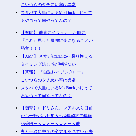
こいつらのタチ悪い率は異常
スタバで大量にいるMacBookいじって
るやつって何やってんの？
【有能】 他者にイラッとした時に
『これ』思うと最強に楽になることが
発覚！！！
【AM4】 さすがにDDR5へ乗り換える
タイミング逃し感が半端ない
【悲報】 『自認レイブンクロー』 ←
こいつらのタチ悪い率は異常
スタバで大量にいるMacBookいじって
るやつって何やってんの？
【衝撃】ロドリさん、レアル入り目前
から一転バルサ加入へ 4年契約で年俸
55億円ｗｗｗｗｗｗｗｗｗｗ他
妻と一緒に中学の卒アルを見ていた夫