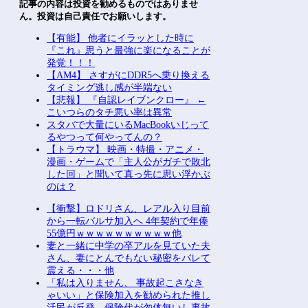
記事の内容は投資を勧めるものではありませ
ん。投資は自己責任でお願いします。
【有能】 他者にイラッとした時に
『これ』思うと最強に楽になることが
発覚！！！
【AM4】 さすがにDDR5へ乗り換える
タイミング逃し感が半端ない
【悲報】 『自認レイブンクロー』 ←
こいつらのタチ悪い率は異常
スタバで大量にいるMacBookいじって
るやつって何やってんの？
【トラウマ】 映画・特撮・アニメ・
漫画・ゲームで「主人公がガチで敗北
した回」と聞いて真っ先に思い浮かぶ
のは？
【衝撃】ロドリさん、レアル入り目前
から一転バルサ加入へ 4年契約で年俸
55億円ｗｗｗｗｗｗｗｗｗｗ他
妻と一緒に中学の卒アルを見ていた夫
さん、妻にとんでもない秘密をバレて
震える・・・他
「私は入りません、 事故起こさなき
ゃいい」と保険加入を勧められた推し
活民が反発、保険代が勿体無いし事故