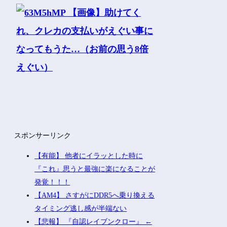
スポンサーリンク
【有能】 他者にイラッとした時に
『これ』思うと最強に楽になることが
発覚！！！
【AM4】 さすがにDDR5へ乗り換える
タイミング逃し感が半端ない
【悲報】 『自認レイブンクロー』 ←