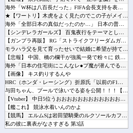
【パズドラ】 パズパス限定追加報酬「★7以上夏休みガチャ×3連」キタ━━━━(゜∀゜)━━...
海外「日本は戦勝国なんだよ」 戦後の日本人の特別な生き様に各国から称賛の声他
海外「W杯は八百長だった」FIFA会長支持を表明したサッカー...
「途中から急激につまらなくなった漫画」←思い浮かべた作品
【にじさんじ】ソフィ「８８８✨ ぞろ目ってなんか嬉しくなるよね！！」他
★【ワートリ】木虎をよく見たのでこの子がメインヒロインだと思...
お前らが思う「バカゲー」って何？他
海外「全部日本の真似だったのか…」 日本の普通のテレビ番組が...
シャープ、シンプルで使いやすいオーブンレンジ「RE-WF187」他
【シンデレラガールズ】 百鬼夜行をテーマとしたPOP UP ...
キズナアイが加藤純一と絡み出したけどどうなんだ？他
【ガンプラ再販】 RG「ストライクフリーダムガンダム ディア...
Powered by livedoor 相互RSS
ペルソナ４R”メイン”ヒロインの里中千枝さん、来ている服と声がかわいかっただけという事実が...
モラハラ父を見て育ったせいで結婚に希望が持てない私。それなの...
ワイ同じスマホ11年使ってるんやけど他
【悲報】 中国、橋の欄干が強風一発で粉々に 鉄筋ゼロ 当局「...
海外「日本の住宅街にこんなレ●プ魔が潜んでるとかマジかよ…さ...
【画像】 キス釣りするんや
HRC（ホンダ・レーシング）折原氏「以前のF1プロジェクトを...
Powered by livedoor 相互RSS
与田ちゃん、プールで泳いでる姿を公開！！！【元乃木坂46】
【Vtuber】 中日5位うおおおおおおおおおおおおおおおお
【艦これ】 競泳水着いんのかよ
【競馬】 エルムSは岩田望騎乗のルクソールカフェがV
私の彼に裏表がなさすぎる 第3話
【パズドラ】 パズパス限定追加報酬「★7以上夏休みガチャ×3...