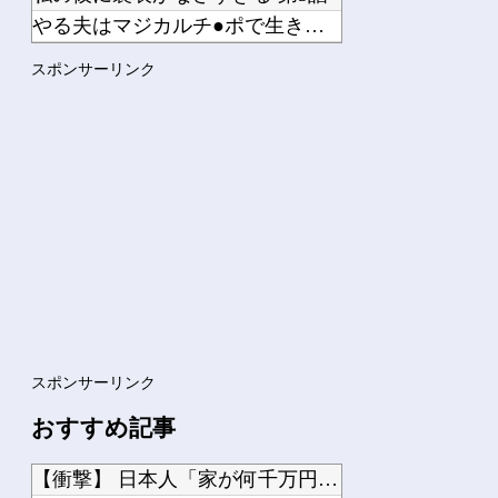
やる夫はマジカルチ●ポで生き抜かないといけないようです 小話...
松屋でライス130円で味噌汁も付いてくるから紅生姜をライスに...
スポンサーリンク
15歳少女に酒と薬飲ませ性的暴行か 54歳のイケメン逮捕
Powered by livedoor 相互RSS
スポンサーリンク
おすすめ記事
【衝撃】 日本人「家が何千万円もするのは狂ってる」大工「はぁ？じゃ自分で作ってみ...