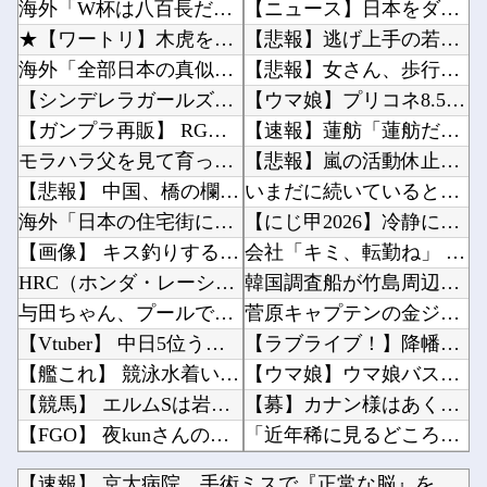
海外「W杯は八百長だった」FIFA会長支持を表明したサッカー協会に海外大騒ぎ！（海外の反応...
【ニュース】日本をダメにした総理大臣、ワースト１位が同点でこの人ｗｗｗｗｗｗ他
★【ワートリ】木虎をよく見たのでこの子がメインヒロインだと思ってたら、はじめて読んだとき違...
【悲報】逃げ上手の若君、2期放映中なのに全く話題にならない他
海外「全部日本の真似だったのか…」 日本の普通のテレビ番組が最新SNSの数十年先を行ってい...
【悲報】女さん、歩行者を轢いた挙句、道路に倒れてどえらいことになってしまうw w w w ...
【シンデレラガールズ】 百鬼夜行をテーマとしたPOP UP SHOPが東京・大阪にて開催
【ウマ娘】プリコネ8.5周年直前生放送にて、プリコネ×ウマ娘コラボの開催について告知が！？...
【ガンプラ再販】 RG「ストライクフリーダムガンダム ディアクティブモード」ほか【11時予...
【速報】蓮舫「蓮舫だから叩いて良いという報道」 ネット「高市だから叩いて良いをやってるのが...
モラハラ父を見て育ったせいで結婚に希望が持てない私。それなのに長男から結婚を急かされてしま...
【悲報】嵐の活動休止の影響か…相葉雅紀のレコメンが9月いっぱいで終了へ他
【悲報】 中国、橋の欄干が強風一発で粉々に 鉄筋ゼロ 当局「接着剤でくっつけただけ」「正常...
いまだに続いていると聞いてビビる漫画「ながされて藍蘭島」「咲」「らき☆すた」他
海外「日本の住宅街にこんなレ●プ魔が潜んでるとかマジかよ…さすがHENTAIの国…」
【にじ甲2026】冷静に考えるとなんだこのえっっっな格好は…？他
【画像】 キス釣りするんや
会社「キミ、転勤ね」 男性社員「なら辞めますわ」 → 凄いことになるｗｗｗｗｗｗ他
HRC（ホンダ・レーシング）折原氏「以前のF1プロジェクトを経験した専門家を何人か呼び戻し...
韓国調査船が竹島周辺の日本EEZ内で調査か、ワイヤのようなもの海中に投入…外務省が抗議！他
与田ちゃん、プールで泳いでる姿を公開！！！【元乃木坂46】
菅原キャプテンの金ジャージｷﾀ━(ﾟ∀ﾟ)━!【乃木坂46】他
【Vtuber】 中日5位うおおおおおおおおおおおおおおおお
【ラブライブ！】降幡愛さんがドッキリGPに出演！！！！他
【艦これ】 競泳水着いんのかよ
【ウマ娘】ウマ娘バストTOP20他
【競馬】 エルムSは岩田望騎乗のルクソールカフェがV
【募】カナン様はあくまでチョロいでエッチしたいキャラ【画像】他
【FGO】 夜kunさんのモルガンイラスト！！ 蝶の羽好きです！
「近年稀に見るどころの話じゃないぞ」と台風15号の予想進路に困惑する人が多数、偏西風が全く...
私の彼に裏表がなさすぎる 第3話
岸田文雄「日米の為替介入は一時しのぎに過ぎない。私なら円を強くすることが出来る」他
【速報】 京大病院、手術ミスで『正常な脳』を摘出 → 患者は...