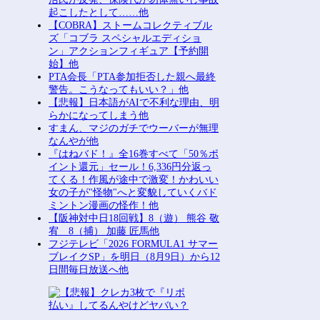
起こしたとして……他
【COBRA】ストームコレクティブル
ズ「コブラ スペシャルエディショ
ン」アクションフィギュア【予約開
始】他
PTA会長「PTA参加拒否した親へ最終
警告。こうなってもいい？」他
【悲報】日本語がAIで不利な理由、明
らかになってしまう他
すまん、マジのガチでウーバーが無理
なんやが他
『はねバド！』全16巻すべて「50％ポ
イント還元」セール！6,336円分返っ
てくる！作風が途中で激変！かわいい
女の子が"怪物"へと変貌していくバド
ミントン漫画の怪作！他
【阪神対中日18回戦】8（遊） 熊谷 敬
宥 8（捕） 加藤 匠馬他
フジテレビ「2026 FORMULA1 サマー
ブレイクSP」を明日（8月9日）から12
日間毎日放送へ他