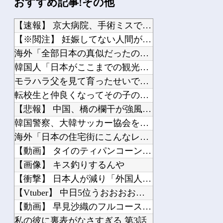
おすすめ記事!その他
【必見】 凄いyoutube見つけた：日本中を熱狂させたLiSAの代表曲「紅蓮華...
【試合実況】 西武スタメン 先発:高橋光成（2026.8.7）
【速報】 京大病院、手術ミスで『正常な脳』を摘出 → 患者は...
「被告はモンスター」元ジャンポケ斉藤慎二被告に懲役７年求刑でほぼ実刑確実？弁護側...
【※閲注】 妊娠してない人間が出産すると『コレ』が出てくるら...
伊Autosprint誌：ニューエイ代表渾身のアストンマーチンAMR26を改善に...
海外「全部日本の真似だったのか…」 日本の普通のテレビ番組が...
韓国人「日本がここまでの観光大国に発展した本当の理由がこちら...
モラハラ父を見て育ったせいで結婚に希望が持てない私。それなの...
転校生と仲良くなってその子の家に遊びに行ったら私が小さい頃に...
Powered by livedoor 相互RSS
【悲報】 中国、橋の欄干が強風一発で粉々に 鉄筋ゼロ 当局「...
韓国警察、大韓サッカー協会を家宅捜索 代表監督選考巡り
海外「日本の住宅街にこんなレ●プ魔が潜んでるとかマジかよ…さ...
【動画】 タイのティパンコーン王子が日本人女性とデートか？
【画像】 キス釣りするんや
【衝撃】 日本人が減り「外国人が増えた」市区町村ランキング…...
【Vtuber】 中日5位うおおおおおおおおおおおおおおおお
【動画】 早見沙織のフルコースが楽しめるアニメ発見されるｗｗ...
私の彼に裏表がなさすぎる 第3話