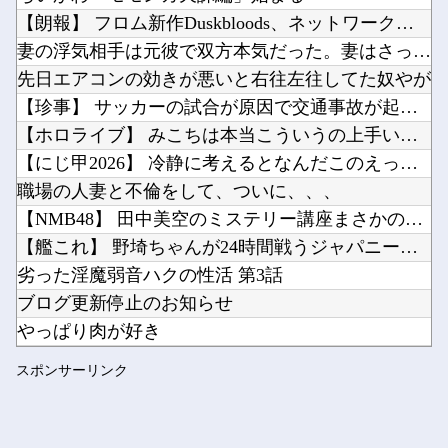
【ウマ娘】ダンツはウェイトレスの格好が1番似合うよな。他
【朗報】 フロム新作Duskbloods、ネットワークテスト...
【朗報】スト6キャミイ、1/3スケールフィギュアが登場他
妻の浮気相手は元彼で双方本気だった。妻はさっさと家を出て行っ...
Powered by livedoor 相互RSS
【ラブライブ！】ちゅーとりえらいぶのブレードの電池なんだけど他
先日エアコンの効きが悪いと右往左往してた奴やが
最近のスマフォってイヤホンジャック付いてないの?他
【珍事】 サッカーの試合が原因で交通事故が起きてしまう。
【ホロライブ】 みこちは本当こういうの上手いなｗｗｗ
【にじ甲2026】 冷静に考えるとなんだこのえっっっな格好は...
職場の人妻と不倫をして、ついに、、、
Powered by livedoor 相互RSS
【NMB48】 田中美空のミステリー講座まさかの…
【艦これ】 野埼ちゃんが24時間戦うジャパニーズビジネスマン...
劣った淫魔弱音ハクの性活 第3話
ブログ更新停止のお知らせ
やっぱり肉が好き
大阪桐蔭、満塁スクイズが反則打球に…センバツ王者が4回戦敗退
スポンサーリンク
【宇崎ちゃんは遊びたい！】 BiCute Bunnies F...