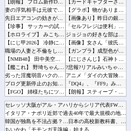
【朗報】 フロム新作Duskbloods、ネットワークテストキタ━━━━(゜∀゜)━━━━...
【カードキャプターさくら】コトブキヤ「木之本桜 [包囲(シージュ)]コスチュームVer.」...
妻の浮気相手は元彼で双方本気だった。妻はさっさと家を出て行った。愛する元彼との第二の人生が...
【グラボ】物がありません返金は今後あり得ると思ってるのでサブの用意はしておこうな他
先日エアコンの効きが悪いと右往左往してた奴やが
【画像あり】昨日の銀だこ、「88人しか買えない88円」に大行列をなす都民コチラｗｗｗｗｗ他
【珍事】 サッカーの試合が原因で交通事故が起きてしまう。
「セルフレジは便利」のはずだったのに…誰もが感じる「使いづらさ」がなくならないワケ他
【ホロライブ】 みこちは本当こういうの上手いなｗｗｗ
ジョジョの好きな部は？？？他
【にじ甲2026】 冷静に考えるとなんだこのえっっっな格好は…？
【画像】女さん「彼氏が強制わいせつで捕まって謝罪の手紙が来た」ﾊﾟｼｬｯ他
職場の人妻と不倫をして、ついに、、、
【ガンプラ】成型色が変なキットと言えばHGローゼンズール他
【NMB48】 田中美空のミステリー講座まさかの…
【にじさんじ】石神トシカイやるやん他
【艦これ】 野埼ちゃんが24時間戦うジャパニーズビジネスマンになってるでち
?悲報?リアルみいちゃん、共産党の街宣で見つかる（※画像あり）他
劣った淫魔弱音ハクの性活 第3話
アニメ「ダイの大冒険」という、100点満点に近い再アニメ化作品ｗｗｗｗ他
ブログ更新停止のお知らせ
『DQ4』、『FF9』みたいな攻撃魔法はこのキャラって決まってるゲームが好き他
【FGO】 姉様たちにツインテにされるメドゥーサさん！！ 普通に可愛いんだよなぁ！
【朗報】スティーブ・ジョブズ、鎌倉仏教を発明する他
やっぱり肉が好き
『ドラクエ9 リメイク』←これDQ12発売前後に出ると思う？他
セレッソ大阪がアル・アハリからシリア代表FWパブロ・サバック...
大阪桐蔭、満塁スクイズが反則打球に…センバツ王者が4回戦敗退
元ジャンポケ斉藤被告、ガチでぶっ壊れてしまう他
イタリア・ナポリ近郊で過去40年で最大規模の地震「M4.7」...
【宇崎ちゃんは遊びたい！】 BiCute Bunnies Figure「宇崎花」「宇崎月」...
さんま「どこでもドア？あれ不便やで」他
韓国が独島を不法占拠？…日本の高校新教科書、また強引な主張＝...
【激安速報】ダイヤモンドの功罪、リアル、ひゃくえむ。などがKindle実質半額になるセール...
ちいかわ「モモンガ天誅編」始まる