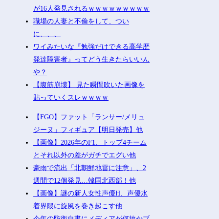
が16人発見されるｗｗｗｗｗｗｗｗｗ
職場の人妻と不倫をして、つい
に、、、
ワイみたいな『勉強だけできる高学歴
発達障害者』ってどう生きたらいいん
や？
【腹筋崩壊】 見た瞬間吹いた画像を
貼っていくスレｗｗｗｗ
【FGO】ファット「ランサー/メリュ
ジーヌ」フィギュア【明日発売】他
【画像】2026年のF1、トップ4チーム
とそれ以外の差がガチでエグい他
豪雨で流出「北朝鮮地雷に注意」、2
週間で12個発見…韓国北西部！他
【画像】謎の新人女性声優H、声優水
着界隈に旋風を巻き起こす他
今年の防衛白書にメディアが何故かブ