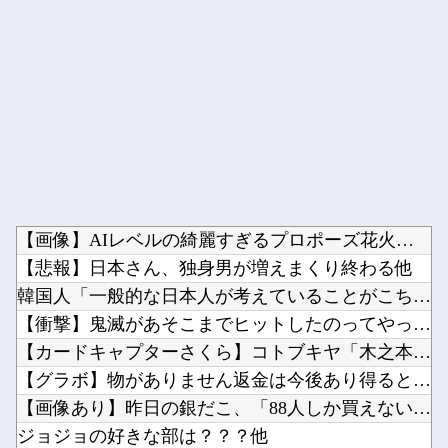
Powered by livedoor 相互RSS
【画像】AIレベルの綺麗すぎるプロポーズ花火が打ち上がる㊗?...
【悲報】日本さん、独身男が増えまくり終わる他
韓国人「一般的な日本人が考えていることがこちら…」→「えっ？...
【衝撃】鬼滅があそこまでヒットしたのってやっぱ「ノイズ」が一...
【カードキャプターさくら】コトブキヤ「木之本桜 [包囲(シー...
【グラボ】物がありません返金は今後あり得ると思ってるのでサブ...
【画像あり】昨日の銀だこ、「88人しか買えない88円」に大行...
ジョジョの好きな部は？？？他