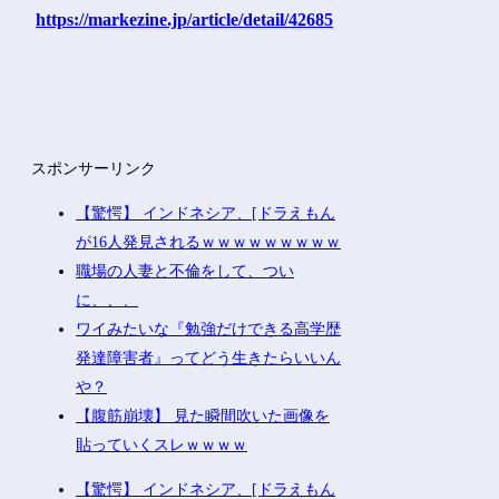
https://markezine.jp/article/detail/42685
スポンサーリンク
【驚愕】 インドネシア、[ドラえもん
が16人発見されるｗｗｗｗｗｗｗｗｗ
職場の人妻と不倫をして、つい
に、、、
ワイみたいな『勉強だけできる高学歴
発達障害者』ってどう生きたらいいん
や？
【腹筋崩壊】 見た瞬間吹いた画像を
貼っていくスレｗｗｗｗ
【驚愕】 インドネシア、[ドラえもん