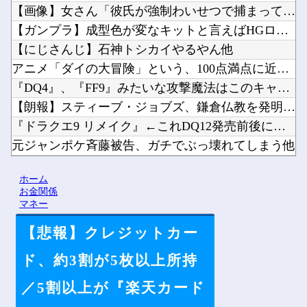
【画像】女さん「彼氏が強制わいせつで捕まって謝罪の手紙が来た...
【ガンプラ】成型色が変なキットと言えばHGローゼンズール他
【にじさんじ】石神トシカイやるやん他
アニメ「ダイの大冒険」という、100点満点に近い再アニメ化作...
『DQ4』、『FF9』みたいな攻撃魔法はこのキャラって決まっ...
【朗報】スティーブ・ジョブズ、鎌倉仏教を発明する他
『ドラクエ9 リメイク』←これDQ12発売前後に出ると思う？...
元ジャンポケ斉藤被告、ガチでぶっ壊れてしまう他
【激安速報】ダイヤモンドの功罪、リアル、ひゃくえむ。などがK...
ホーム
韓国人「日本がJリーグ開幕戦で記録した歴代最多観客数がこちら...
お金関係
マネー
【悲報】クレジットカー
Powered by livedoor 相互RSS
ド、約3割が5枚以上所持
／5割以上が『楽天カード