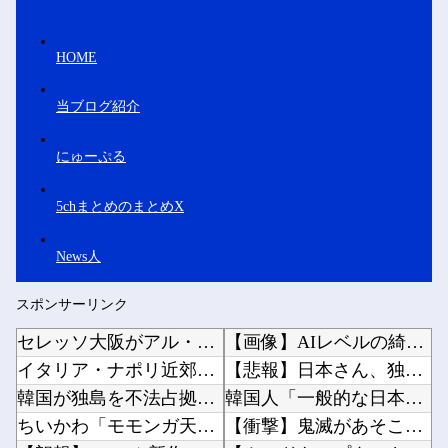
HOME
当ブログ紹介
にゅーぷる
5chまとめのまとめX
News人
スポンサーリンク
セレッソ大阪がアル・アハリからシリア代表FWパブロ・サバックを獲得へ 2025年のKリーグ...
【画像】AIレベルの綺麗すぎるプロポーズ花火が打ち上がる㊗?他
イタリア・ナポリ近郊で過去40年で最大規模の地震「M4.7」の揺れを観測
【悲報】日本さん、独身男が増えまくり終わる他
韓国が独島を不法占拠？…日本の高校新教科書、また強引な主張＝韓国の反応
韓国人「一般的な日本人が考えていることがこちら…」→「えっ？？？？？？？？？？？？？？？？...
ちいかわ「モモンガ天誅編」始まる
【衝撃】鬼滅があそこまでヒットしたのってやっぱ「ノイズ」が一切無いからよなｗｗｗｗｗｗｗｗ...