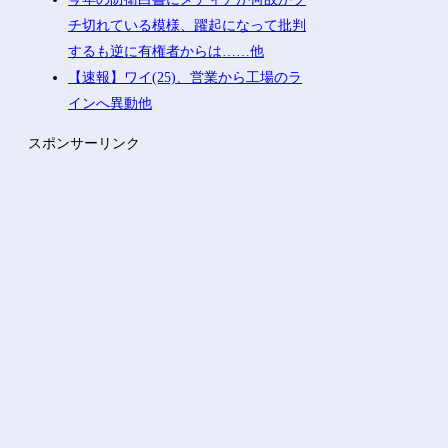
チ切れている模様、躍起になって批判
するも逆に有権者からは……他
【速報】ワイ(25)、営業から工場のラ
インへ異動他
スポンサーリンク