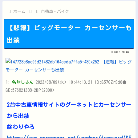
【激安速報】ダイヤモンドの功罪、リアル、ひゃくえむ。などがK...
韓国人「日本がJリーグ開幕戦で記録した歴代最多観客数がこちら...
ホーム
自動車・バイク
【悲報】ビッグモーター カーセンサーも
出禁
Powered by livedoor 相互RSS
2023.08.09
1:
名無しさん
2023/08/09(水) 10:44:13.21 ID:B57GZrSd0●
BE:576821388-2BP(2000)
2台中古車情報サイトのグーネットとカーセンサー
から出禁
終わりやろ
https://www.carsensor.net/usedcar/freeword/%E