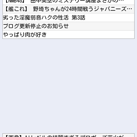
【NMB48】 田中美空のミステリー講座まさかの…
【艦これ】 野埼ちゃんが24時間戦うジャパニーズビジネスマン...
劣った淫魔弱音ハクの性活 第3話
ブログ更新停止のお知らせ
やっぱり肉が好き
大阪桐蔭、満塁スクイズが反則打球に…センバツ王者が4回戦敗退
【宇崎ちゃんは遊びたい！】 BiCute Bunnies F...
Powered by livedoor 相互RSS