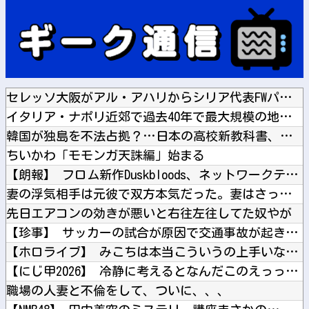
セレッソ大阪がアル・アハリからシリア代表FWパブロ・サバック...
イタリア・ナポリ近郊で過去40年で最大規模の地震「M4.7」...
韓国が独島を不法占拠？…日本の高校新教科書、また強引な主張＝...
ちいかわ「モモンガ天誅編」始まる
【朗報】 フロム新作Duskbloods、ネットワークテスト...
妻の浮気相手は元彼で双方本気だった。妻はさっさと家を出て行っ...
先日エアコンの効きが悪いと右往左往してた奴やが
【珍事】 サッカーの試合が原因で交通事故が起きてしまう。
【ホロライブ】 みこちは本当こういうの上手いなｗｗｗ
【にじ甲2026】 冷静に考えるとなんだこのえっっっな格好は...
職場の人妻と不倫をして、ついに、、、