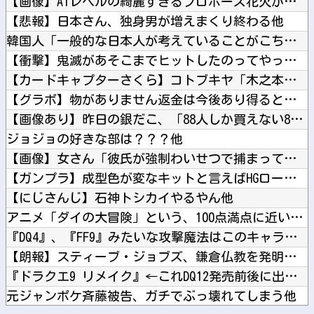
【画像】AIレベルの綺麗すぎるプロポーズ花火が打ち上がる㊗?...
【悲報】日本さん、独身男が増えまくり終わる他
韓国人「一般的な日本人が考えていることがこちら…」→「えっ？...
【衝撃】鬼滅があそこまでヒットしたのってやっぱ「ノイズ」が一...
【カードキャプターさくら】コトブキヤ「木之本桜 [包囲(シー...
【グラボ】物がありません返金は今後あり得ると思ってるのでサブ...
【画像あり】昨日の銀だこ、「88人しか買えない88円」に大行...
ジョジョの好きな部は？？？他
【画像】女さん「彼氏が強制わいせつで捕まって謝罪の手紙が来た...
【ガンプラ】成型色が変なキットと言えばHGローゼンズール他
【にじさんじ】石神トシカイやるやん他
アニメ「ダイの大冒険」という、100点満点に近い再アニメ化作...
『DQ4』、『FF9』みたいな攻撃魔法はこのキャラって決まっ...
【朗報】スティーブ・ジョブズ、鎌倉仏教を発明する他
『ドラクエ9 リメイク』←これDQ12発売前後に出ると思う？...
元ジャンポケ斉藤被告、ガチでぶっ壊れてしまう他