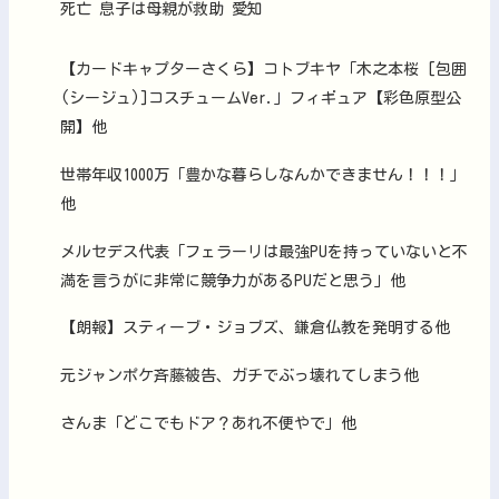
死亡 息子は母親が救助 愛知
【カードキャプターさくら】コトブキヤ「木之本桜 [包囲
(シージュ)]コスチュームVer.」フィギュア【彩色原型公
開】他
世帯年収1000万「豊かな暮らしなんかできません！！！」
他
メルセデス代表「フェラーリは最強PUを持っていないと不
満を言うがに非常に競争力があるPUだと思う」他
【朗報】スティーブ・ジョブズ、鎌倉仏教を発明する他
元ジャンポケ斉藤被告、ガチでぶっ壊れてしまう他
さんま「どこでもドア？あれ不便やで」他