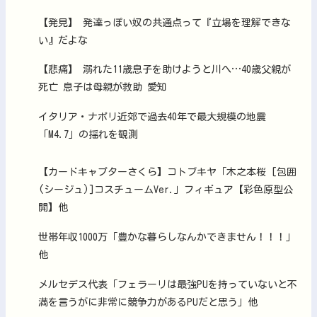
【発見】 発達っぽい奴の共通点って『立場を理解できな
い』だよな
【悲痛】 溺れた11歳息子を助けようと川へ…40歳父親が
死亡 息子は母親が救助 愛知
イタリア・ナポリ近郊で過去40年で最大規模の地震
「M4.7」の揺れを観測
【カードキャプターさくら】コトブキヤ「木之本桜 [包囲
(シージュ)]コスチュームVer.」フィギュア【彩色原型公
開】他
世帯年収1000万「豊かな暮らしなんかできません！！！」
他
メルセデス代表「フェラーリは最強PUを持っていないと不
満を言うがに非常に競争力があるPUだと思う」他