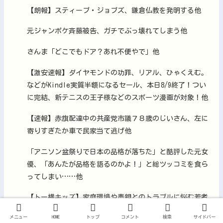
【朗報】スティーブ・ジョブズ、鎌倉仏教を発明する他
元ジャンポケ斉藤被告、ガチでぶっ壊れてしまう他
さんま「どこでもドア？あれ不便やで」他
【激安速報】ダイヤモンドの功罪、リアル、ひゃくえむ。
などがKindle実質半額になるセール、本日8/9終了！つい
に完結、新テニスの王子様などのスポーツ漫画が対象！他
【速報】赤旗配達中の共産党市議７８歳のじいさん、左に
寄りすぎたか車で民家当て逃げ他
「アニソン盆祭りで日本の品格が落ちた」と酷評した元女
優、「あんたが品格を語るのかよ！」と総ツッコミを食ら
ってしまい……他
【トー横キッズ】家庭環境や毒親とのトラブルに悩む若者
「大人に相談しても具体的に何もしてくれない」EXIT兼近
メニュー
HOME
トップ
コメント
検索
サイドバー
「搾取しようとする大人をどう除外するか」他