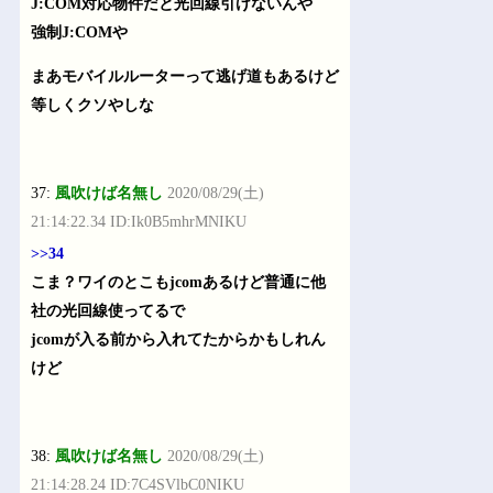
J:COM対応物件だと光回線引けないんや
強制J:COMや
まあモバイルルーターって逃げ道もあるけど
等しくクソやしな
37:
風吹けば名無し
2020/08/29(土)
21:14:22.34 ID:Ik0B5mhrMNIKU
>>34
こま？ワイのとこもjcomあるけど普通に他
社の光回線使ってるで
jcomが入る前から入れてたからかもしれん
けど
38:
風吹けば名無し
2020/08/29(土)
21:14:28.24 ID:7C4SVlbC0NIKU