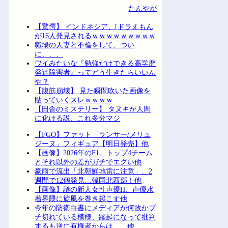
たんやが
【驚愕】 インドネシア、[ドラえもん
が16人発見されるｗｗｗｗｗｗｗｗｗ
職場の人妻と不倫をして、つい
に、、、
ワイみたいな『勉強だけできる高学歴
発達障害者』ってどう生きたらいいん
や？
【腹筋崩壊】 見た瞬間吹いた画像を
貼っていくスレｗｗｗｗ
【田舎のミステリー】 タヌキが人間
に化ける説、これ多分マジ
【FGO】ファット「ランサー/メリュ
ジーヌ」フィギュア【明日発売】他
【画像】2026年のF1、トップ4チーム
とそれ以外の差がガチでエグい他
豪雨で流出「北朝鮮地雷に注意」、2
週間で12個発見…韓国北西部！他
【画像】謎の新人女性声優H、声優水
着界隈に旋風を巻き起こす他
今年の防衛白書にメディアが何故かブ
チ切れている模様、躍起になって批判
するも逆に有権者からは……他