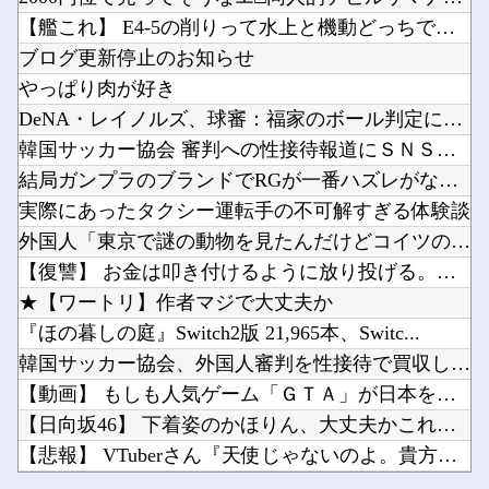
女優・武田玲奈、水着封印したはずがさっそく解禁ｗｗやっぱり最高だったぞ！！
【ニュース】韓国メディア「幻となった女性天皇。日本皇族に韓半島の男の血が入る可能性がゼロに...
【艦これ】 E4-5の削りって水上と機動どっちでやったでち？
【AI】 AI使い自然界にないウイルスを作製 米スタンフォード大学が成果発表
【ラブライブ！】私のことになると饒舌になっちゃう花帆先輩【蓮ノ空】他
ブログ更新停止のお知らせ
【悲報】折りたたみスマホ買ったのに届かない(´；ω；｀)他
やっぱり肉が好き
【にじ甲2026】イメージより繊細な宇佐美他
DeNA・レイノルズ、球審：福家のボール判定にフリーズ…カメ...
DL版を買う奴の特徴「50％OFFが購入最低ライン」他
韓国サッカー協会 審判への性接待報道にＳＮＳ紛糾「徹底追及」...
Powered by livedoor 相互RSS
韓国人「村上宗隆、100マイルの速球を打ち砕く2試合連発26号ソロホームラン！」→「うらや...
結局ガンプラのブランドでRGが一番ハズレがないよね？
【フレームアームズ・ガール】「ミヅキ School Swimsuits ホワイトVer.」...
実際にあったタクシー運転手の不可解すぎる体験談
外国人「東京で謎の動物を見たんだけどコイツの正体分かる？」
【復讐】 お金は叩き付けるように放り投げる。慣れない子がレジ...
★【ワートリ】作者マジで大丈夫か
Powered by livedoor 相互RSS
『ほの暮しの庭』Switch2版 21,965本、Switc...
韓国サッカー協会、外国人審判を性接待で買収していた事が判明
【動画】 もしも人気ゲーム「ＧＴＡ」が日本を舞台にしていたら...
【日向坂46】 下着姿のかほりん、大丈夫かこれ…
【悲報】 VTuberさん『天使じゃないのよ。貴方のイメージ...
女優・武田玲奈、水着封印したはずがさっそく解禁ｗｗやっぱり最...