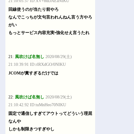
21:10:05.57 ID:XV+huDAEaNIKU
回線使うのが当たり前やろ
なんでこっちが文句言われんねん言う方やろ
がい
もっとサービス内容充実•強化せえ言うたれ
21:
風吹けば名無し
2020/08/29(土)
21:10:39.91 ID:rlRXdGO/0NIKU
JCOMが糞すぎるだけでは
22:
風吹けば名無し
2020/08/29(土)
21:10:42.92 ID:tuMnHeo70NIKU
固定で通信しすぎてアウトってどういう理屈
なんや
しかも制限きつすぎやし