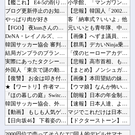
【艦これ】 E4-5の削りって水上と機動どっちでやったでち？
小学館、「マンガワン」とは別の大問題が判明してしまう…他
ブログ更新停止のお知らせ
【悲報】韓国人「2002年のワールドカップで韓国が4強になれたのって買収したからじゃないの...
やっぱり肉が好き
客「納車式？いいよ」他
【FGO】 夜kunさんのモルガンイラスト！！ 蝶の羽好きです！
元いいとも青年隊、中居正広の”素顔”を暴露他
DeNA・レイノルズ、球審：福家のボール判定にフリーズ…カメラ、ズームアップ
【画像】へずま議員、被災地でめちゃくちゃ働いて老人たちを笑顔にしてしまうwwwwwwwww...
韓国サッカー協会 審判への性接待報道にＳＮＳ紛糾「徹底追及」「２００２年はどうなの？」
【群馬】デカいNinja乗りさん、後方確認しない軽四に当てられてしまう。他
結局ガンプラのブランドでRGが一番ハズレがないよね？
「僕のヒーローアカデミア」とかいう常にわいのツボより一歩ズレたところを押し続けてくる作品ｗ...
実際にあったタクシー運転手の不可解すぎる体験談
【悲報】高市首相、もはやマッサージを受けただけで叩かれてしまう他
外国人「東京で謎の動物を見たんだけどコイツの正体分かる？」
【まとめ】ノンシュガー炭酸水、「カッコつけてるだけ」と一刀両断→エッヂ民の飲み物論争が白熱...
【復讐】 お金は叩き付けるように放り投げる。慣れない子がレジ打つと舌打ちしておっせーなと言...
【画像】本田望結の妹、姉妹で並んだ姿が大変素晴らしいと話題にw w w w w w w他
★【ワートリ】作者マジで大丈夫か
【ウマ娘】なんか怖い動画が流れてきたんだが…（ﾋｴｯ他
『ほの暮しの庭』Switch2版 21,965本、Switch版 12,458本
【朗報】日本の年金制度、GPIFの運用が思ったより好調なおかげでなんとかなりそう他
韓国サッカー協会、外国人審判を性接待で買収していた事が判明
【速報】日本人達、ようやく気づいた模様・・・・・他
【動画】 もしも人気ゲーム「ＧＴＡ」が日本を舞台にしていたら…ｗ！！
マジでこれだけは日本製じゃないとダメな物 、ガチで何がある？他
【日向坂46】 下着姿のかほりん、大丈夫かこれ…
【ドクターストーン】とかいうクソおもろい作品ｗｗｗ他
【悲報】 VTuberさん『天使じゃないのよ。貴方のイメージで見ないでほしい私は普通の女の...
ジェリド専用バウンド・ドックって商品化されないな他
2000円位で売ってそうなエ□同人的デビルサマナー 第2話