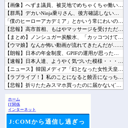
【画像】へずま議員、被災地でめちゃくちゃ働いて老人たちを笑顔...
【群馬】デカいNinja乗りさん、後方確認しない軽四に当てら...
「僕のヒーローアカデミア」とかいう常にわいのツボより一歩ズレ...
【悲報】高市首相、もはやマッサージを受けただけで叩かれてしま...
【まとめ】ノンシュガー炭酸水、「カッコつけてるだけ」と一刀両...
【ウマ娘】なんか怖い動画が流れてきたんだが…（ﾋｴｯ他
【朗報】日本の年金制度、GPIFの運用が思ったより好調なおか...
【速報】日本人達、ようやく気づいた模様・・・・・他
【ニュース】韓国メディア「幻となった女性天皇。日本皇族に韓半...
【ラブライブ！】私のことになると饒舌になっちゃう花帆先輩【蓮...
【悲報】折りたたみスマホ買ったのに届かない(´；ω；｀)他
【にじ甲2026】イメージより繊細な宇佐美他
ホーム
やーっとモニターアーム取り付け終わった 机が部屋の角だったの...
IT関係
インターネット
J:COMから通信し過ぎっ