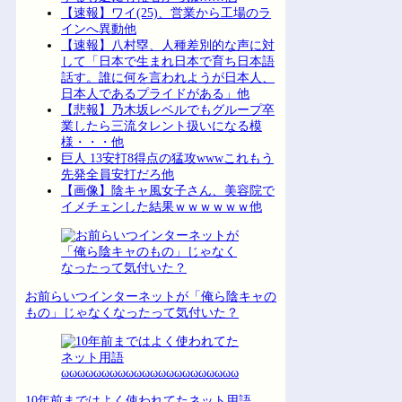
【速報】ワイ(25)、営業から工場のラ
インへ異動他
【速報】八村塁、人種差別的な声に対
して「日本で生まれ日本で育ち日本語
話す。誰に何を言われようが日本人、
日本人であるプライドがある」他
【悲報】乃木坂レベルでもグループ卒
業したら三流タレント扱いになる模
様・・・他
巨人 13安打8得点の猛攻wwwこれもう
先発全員安打だろ他
【画像】陰キャ風女子さん、美容院で
イメチェンした結果ｗｗｗｗｗｗ他
お前らいつインターネットが「俺ら陰キャの
もの」じゃなくなったって気付いた？
10年前まではよく使われてたネット用語