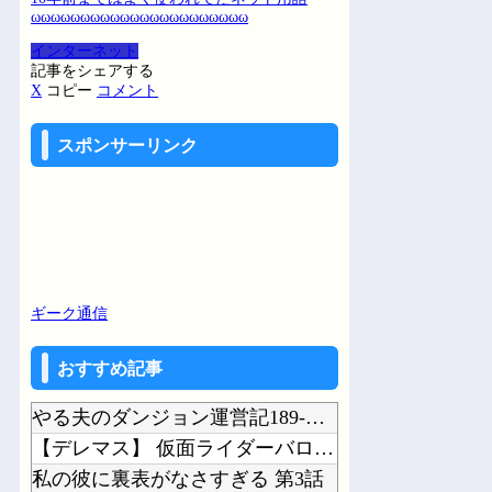
ωωωωωωωωωωωωωωωωωωωωωω
インターネット
記事をシェアする
X
コピー
コメント
スポンサーリンク
ギーク通信
おすすめ記事
やる夫のダンジョン運営記189-雑談所ネタ 第123話「なぜなにキャス狐さん・世...
【デレマス】 仮面ライダーバロンＰ第２話「蒼翼の乙女」
私の彼に裏表がなさすぎる 第3話