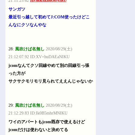
21:11:25.62
ID:mKxkI8tO0NIKU
サンガツ
最近引っ越して初めてJ:COM使ったけどこ
んなにクソなんやな
28:
風吹けば名無し
2020/08/29(土)
21:12:07.92 ID:XV+huDAEaNIKU
jcomなんてクソ回線やめて別の回線引っ張
った方が
サクサクモリモリ見られてええんじゃないか
29:
風吹けば名無し
2020/08/29(土)
21:12:29.83 ID:Ik0B5mhrMNIKU
ワイのアパートもjcom既存で使えるけど
jcomだけは使わないと決めてる