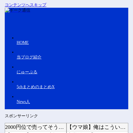
コンテンツへスキップ
HOME
当ブログ紹介
にゅーぷる
5chまとめのまとめX
News人
スポンサーリンク
2000円位で売ってそうなエ□同人的デビルサマナー 第2話
【ウマ娘】俺はこういう元気いっぱいな子が好きなだけなんだ…他