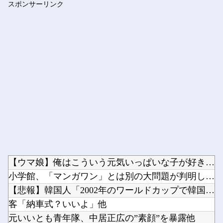
スポンサーリンク
【AI】 AI使い自然界にないウイルスを作製 米スタンフォー...
Powered by livedoor 相互RSS
【ウマ娘】俺はこういう元気いっぱいな子が好きなだけなんだ…他
小学館、「マンガワン」とは別の大問題が判明してしまう…他
【悲報】韓国人「2002年のワールドカップで韓国が4強になれ...
客「納車式？いいよ」他
元いいとも青年隊、中居正広の”素顔”を暴露他