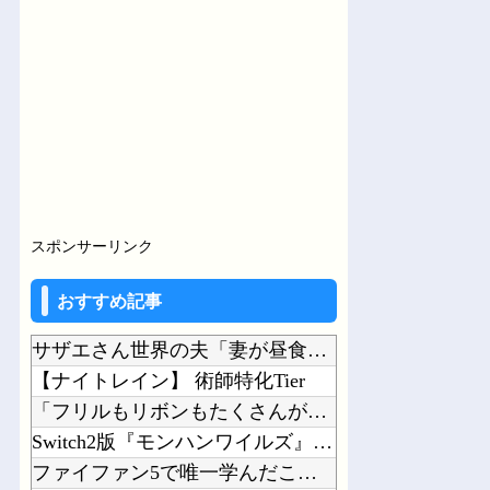
朝ごみ捨て行ったら小学生の子が登校ルートとは逆の方に歩いてた
生活カツカツな私に「義父の墓の管理費10万払って！」と迫るトメ。給料減で余裕ゼロ...
Powered by livedoor 相互RSS
スポンサーリンク
おすすめ記事
サザエさん世界の夫「妻が昼食代500円しかくれない…この弁当屋、500円で売って...
【ナイトレイン】 術師特化Tier
「フリルもリボンもたくさんがいいのよね、ふふっ♪」対魔忍RPG・新イベント『バニ...
Switch2版『モンハンワイルズ』の動作環境が判明！
ファイファン5で唯一学んだことｗｗｗｗｗｗｗｗ