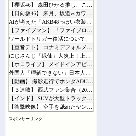
【櫻坂46】 森田ひかる推し、これには大歓喜
【日向坂46】 来月、坂道vsカワラボvsスタダvsハロプロの大激戦
AIが考えた「AKB48っぽい衣装」がこちらです！！！
【ファイブマン】 「ファイブロボ」とかいう3機のマシンが合体して完成するロボ
ワールドトリガー復活について。
【重音テト】 コナミデフォルメフィギュア「重音テト 通常衣装Ver.」「重音テト...
にじさんじ「緑仙」大炎上！上から目線で圧が強い返信「もうすでに歌ってる」埋もれて...
【ホロライブ】 メイドインアビスまじか、カリオペすげえな
外国人「理解できない」日本人ファンタジスタがまだ無所属で欧州人が困惑..獲得を求...
【動画】 撮影走行でホンダADUO改良型エンジン（PU）を搭載したアストンマーチ...
【３連敗】 西武ファン集合（2026.8.7）
【インド】 SUVが大型トラックと衝突、横転したトラックの下敷きになり運転手死亡
【衝撃映像】 空手を舐めたヤンキーが道場破りした結果…こっちの瞬殺で終わる…
韓国人「フランスの有力紙も大韓サッカー協会前代未聞の不祥事を詳細に報道！」→「国...
スポンサーリンク
韓国人「最近の日本アニメ業界の勢力図を変えたと言われる作品がこちら…」→「こうい...
海外「素晴らしい！」日本が買収したUSスチール驚異の大復活に米国人が大喜び