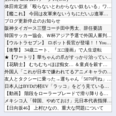
【ホロライブ】 みこちは本当こういうの上手いなｗｗｗ
すまん、マジのガチでウーバーが無理なんやが他
体罰肯定派「殴らないとわからない奴もいる」ワイ「いや司法や警...
【AM4】 さすがにDDR5へ乗り換えるタイミング逃し感が半端ない
『はねバド！』全16巻すべて「50％ポイント還元」セール！6,336円分返ってくる！作風が...
【艦これ】 今回は友軍来ないうちにだいぶ進軍出来てる提督多い...
【聖闘士星矢】黄金聖闘士って蟹座ばかりネタにされますが牡牛座も大概ですよねｗｗｗ他
ブログ更新停止のお知らせ
【にじさんじ】そまたますずの爆弾解除！そまたま大げんかで草他
阪神タイガース三塁コーチ田中秀太、辞任要請
【画像】「テニスの王子様」の手塚国光の零式サーブ、ガチで強すぎるｗｗｗｗ他
韓国サッカー協会、Ｗ杯アジア予選で外国人審判員に性的接待か…...
Powered by livedoor 相互RSS
【ウマ娘】レース後半のこの動き、スティルの挙動がやばすぎる。他
【ウルトラセブン】 ロボット長官が登場！！YouTubeで「...
任天堂「今期中にSwitch2ソフトを6000万本売る（現在946万本達成）」他
【衝撃】 34歳ニート、『エ□漫画』で人生逆転
★【ワートリ】華ちゃんの爪がすっかり治っていればいいけどね
【花騎士】 むちむち×ほぼ痴女… ＆童貞を穀す服っぽい服をき...
外国人「これが日本で嫌われてるアニメキャラのカップリングらし...
Powered by livedoor 相互RSS
友人とタクシーに乗った→運ちゃん「5070円ね」私「５千円の...
日本人はBYDの軽EV「ラッコ」をどう見ているのか？…中国メ...
【動画】 階段をローラーブレードで滑り降りる女性
メキシコ人「韓国、やめておけ」元日本代表指揮官、韓国代表の新...
【日向坂46】 上村ひなの、重大な問題について
【ホロライブ】 みこちは本当こういうの上手いなｗｗｗ