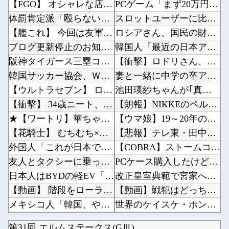
【FGO】 オシャレな店でオシャレな私服マシュがオシャレなパンケーキを食べてるイラスト！ ...
PCゲーム「まず20万円以上のPCを買います」←これ他
体罰肯定派「殴らないとわからない奴もいる」ワイ「いや司法や警察に突き出せばいいよね」
スロットユーザーに比べてなんでパチンコユーザーってリテラシーがここまで低いんだろうか…他
【艦これ】 今回は友軍来ないうちにだいぶ進軍出来てる提督多いみたいでちね
ロシアさん、国民の財産を没収しはじめる他
ブログ更新停止のお知らせ
韓国人「最近の日本アニメ業界の勢力図を変えたと言われる作品がこちら…」→「こういうのが面白...
阪神タイガース三塁コーチ田中秀太、辞任要請
【衝撃】ロドリさん、レアル入り目前から一転バルサ加入へ 4年契約で年俸55億円ｗｗｗｗｗｗ...
韓国サッカー協会、Ｗ杯アジア予選で外国人審判員に性的接待か…韓国放送局が独占報道
妻と一緒に中学の卒アルを見ていた夫さん、妻にとんでもない秘密をバレて震える・・・他
【ウルトラセブン】 ロボット長官が登場！！YouTubeで「第四惑星の悪夢」を配信中！！
池田瑛紗ちゃんが｢真珠の耳飾りの少女｣の魅力を語る！！！【乃木坂46】他
【衝撃】 34歳ニート、『エ□漫画』で人生逆転
【朗報】NIKKEのペルソナコラボ、実装キャラ発表他
★【ワートリ】華ちゃんの爪がすっかり治っていればいいけどね
【ウマ娘】19～20年のおひんば達ってバケモノしかいないのか？他
【花騎士】 むちむち×ほぼ痴女… ＆童貞を穀す服っぽい服をきたホウオウボクへの反応！！！
【悲報】テレ東・田中瞳アナ、ロケ中の「勝手に撮影する人」に苦言「面識のない方にカメラを向け...
外国人「これが日本で嫌われてるアニメキャラのカップリングらしい…」
【COBRA】ストームコレクティブルズ「コブラ スペシャルエディション」アクションフィギュ...
友人とタクシーに乗った→運ちゃん「5070円ね」私「５千円のチケットあるわ。これと70円ね...
PCケース購入したけど、リセットスイッチ付いてないのな他
日本人はBYDの軽EV「ラッコ」をどう見ているのか？…中国メディア！
改正皇室典範で宮家へ説明完了！←「日本の姿勢にリスペクト！」（海外の反応）他
【動画】 階段をローラーブレードで滑り降りる女性
【動画】戦犯はどっち？ｗｗｗｗｗｗｗｗｗｗｗｗｗｗｗｗｗｗｗｗ他
メキシコ人「韓国、やめておけ」元日本代表指揮官、韓国代表の新監督有力候補に急浮上！【海外の...
世界のケイスケ・ホンダ「ラーメン700円は安すぎる！2000円にするべき」他
【日向坂46】 上村ひなの、重大な問題について
【悲報】日本語がAIで不利な理由、明らかになってしまう他
第31回 エルムステークス(GⅢ)