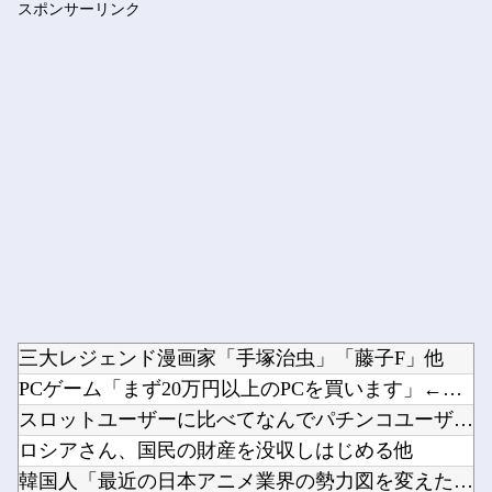
スポンサーリンク
【AM4】 さすがにDDR5へ乗り換えるタイミング逃し感が半...
Powered by livedoor 相互RSS
三大レジェンド漫画家「手塚治虫」「藤子F」他
PCゲーム「まず20万円以上のPCを買います」←これ他
スロットユーザーに比べてなんでパチンコユーザーってリテラシー...
ロシアさん、国民の財産を没収しはじめる他
韓国人「最近の日本アニメ業界の勢力図を変えたと言われる作品が...