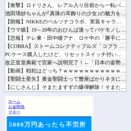
【衝撃】ロドリさん、レアル入り目前から一転バルサ加入へ 4年...
池田瑛紗ちゃんが｢真珠の耳飾りの少女｣の魅力を語る！！！【乃...
【朗報】NIKKEのペルソナコラボ、実装キャラ発表他
【ウマ娘】19～20年のおひんば達ってバケモノしかいないのか...
【悲報】テレ東・田中瞳アナ、ロケ中の「勝手に撮影する人」に苦...
【COBRA】ストームコレクティブルズ「コブラ スペシャルエ...
PCケース購入したけど、リセットスイッチ付いてないのな他
改正皇室典範で宮家へ説明完了！←「日本の姿勢にリスペクト！」...
【動画】戦犯はどっち？ｗｗｗｗｗｗｗｗｗｗｗｗｗｗｗｗｗｗｗ...
【聖闘士星矢】黄金聖闘士って蟹座ばかりネタにされますが牡牛座...
【にじさんじ】そまたますずの爆弾解除！そまたま大げんかで草他
【ウマ娘】レース後半のこの動き、スティルの挙動がやばすぎる。...
ホーム
お前らがメイドイン韓国で認めてるもの 「キムチ」あと3つは？...
お金関係
マネー
5000万円あったら不労所