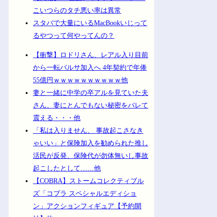
こいつらのタチ悪い率は異常
スタバで大量にいるMacBookいじって
るやつって何やってんの？
【衝撃】ロドリさん、レアル入り目前
から一転バルサ加入へ 4年契約で年俸
55億円ｗｗｗｗｗｗｗｗｗｗ他
妻と一緒に中学の卒アルを見ていた夫
さん、妻にとんでもない秘密をバレて
震える・・・他
「私は入りません、 事故起こさなき
ゃいい」と保険加入を勧められた推し
活民が反発、保険代が勿体無いし事故
起こしたとして……他
【COBRA】ストームコレクティブル
ズ「コブラ スペシャルエディショ
ン」アクションフィギュア【予約開