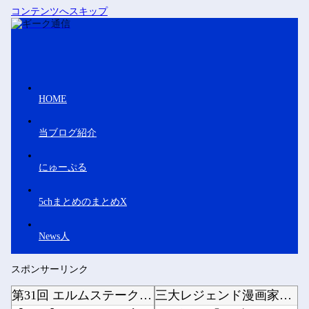
コンテンツへスキップ
HOME
当ブログ紹介
にゅーぷる
5chまとめのまとめX
News人
スポンサーリンク
第31回 エルムステークス(GⅢ)
三大レジェンド漫画家「手塚治虫」「藤子F」他