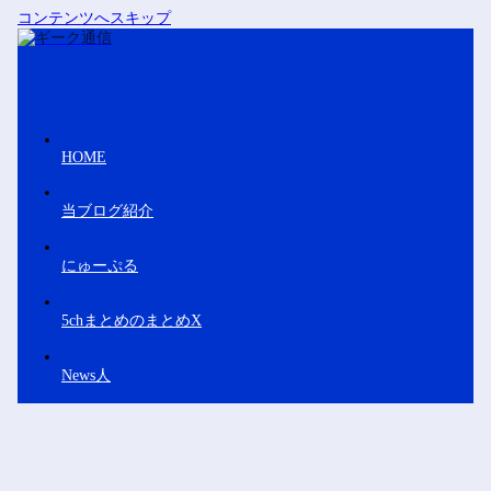
コンテンツへスキップ
HOME
当ブログ紹介
にゅーぷる
5chまとめのまとめX
News人