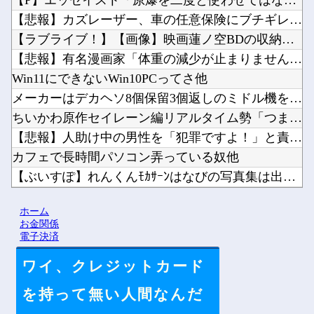
【P】エッセイスト「原爆を二度と使わせてはならない」→リプ「...
【悲報】カズレーザー、車の任意保険にブチギレてしまう！！！！...
【ラブライブ！】【画像】映画蓮ノ空BDの収納ケースイラスト他
【悲報】有名漫画家「体重の減少が止まりません」→ファンから心...
Win11にできないWin10PCってさ他
メーカーはデカヘソ8個保留3個返しのミドル機を出せよ！！！！...
ちいかわ原作セイレーン編リアルタイム勢「つまんねえ」「ゴミ」...
【悲報】人助け中の男性を「犯罪ですよ！」と責めた女性、警察が...
カフェで長時間パソコン弄っている奴他
【ぶいすぽ】れんくんﾓｶｻｰﾝはなびの写真集は出ない他
【るろうに剣心】劍客兵器の飛號・龍勢勇星、超ミサイル技術の持...
ホーム
海外「あるある！」日本を旅行した外国人が患う新たな症状「日本...
お金関係
電子決済
ワイ、クレジットカード
Powered by livedoor 相互RSS
を持って無い人間なんだ