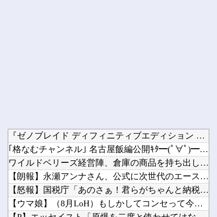
Powered by livedoor 相互RSS
『ゼノブレイド ディフィニティブエディション Nintend...
｢格なむチャンネル｣ 名古屋飯編公開ｷﾀ━(ﾟ∀ﾟ)━!【乃...
ワイルドベリーズ経営陣、倉庫の商品を持ち出し「ドローン攻撃で...
【朗報】永瀬アンナさん、公式に次世代のエースとして認められる...
【怒報】国税庁「あのさぁ！君らがちゃんと納税してくれないとこ...
【ウマ娘】（8月LoH）もしかしてコンセって今回は微妙スキル...