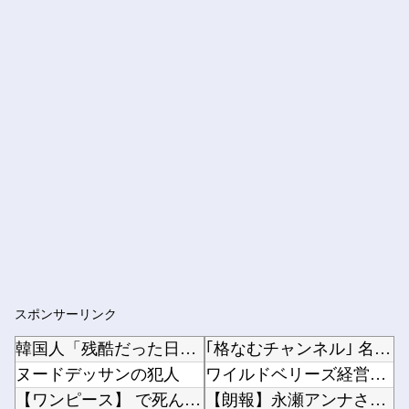
スポンサーリンク
韓国人「残酷だった日帝強占期前後の写真を見てみよう」
｢格なむチャンネル｣ 名古屋飯編公開ｷﾀ━(ﾟ∀ﾟ)━!【乃木坂46】他
ヌードデッサンの犯人
ワイルドベリーズ経営陣、倉庫の商品を持ち出し「ドローン攻撃で焼失した」として処理…ロシア当...
【ワンピース】 で死んだキャラで打順組んだったｗｗｗｗ
【朗報】永瀬アンナさん、公式に次世代のエースとして認められる他