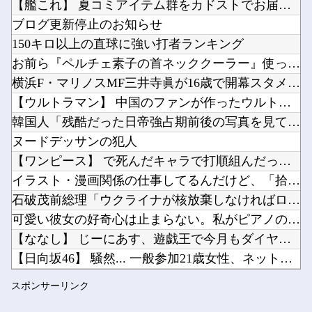
【艦これ】 夏コミアイテム群をカドストでお届け！
【るろうに剣心】劍客兵器の飛號・龍勢勇星、超ミサイル技術の持ち主なのに惜しい男を亡くした・...
ブログ更新停止のお知らせ
失敗ゲームハード3選「ドリームキャスト」「セガサターン」他
150キロ以上の直球に強い打者ランキング
任天堂、熊本地震を受け製品修理は無償対応（災害救助法適用地域）他
お前ら『ペルチェ素子の首ネッククーラー』使ったことあるか？
Powered by livedoor 相互RSS
ファイアーエムブレム新作、エッチキャラ登場で始まる他
横浜F・マリノスMF三井寺眞が16歳で開幕スタメン出場し最年...
海外「あるある！」日本を旅行した外国人が患う新たな症状「日本後PTSD」に海外が大騒ぎ他
【ウルトラマン】 中国のファンが作ったウルトラ問題児一覧ｗｗ...
韓国人「残酷だった日帝強占期前後の写真を見てみよう」
ヌードデッサンの犯人
【ワンピース】 で死んだキャラで打順組んだったｗｗｗｗ
Powered by livedoor 相互RSS
イラスト・漫画関係の仕事してるんだけど、「拾い物ですが」とか...
石破茂前総理「ウクライナが核放棄しなければロシア侵攻しなかっ...
可愛い彼女の好奇心は止まらない。私がピアノの鍵盤を何度か叩い...
【ななし】 じーにあす、遊戯王で今月もダイヤ到達！『先生もう...
【日向坂46】 騒然... 一般参加21歳女性、ネットニュー...
フランス人「欲張りすぎだ」中村敬斗、ランス残留の可能性を会長...
スポンサーリンク
職場の人妻と不倫をして、ついに、、、