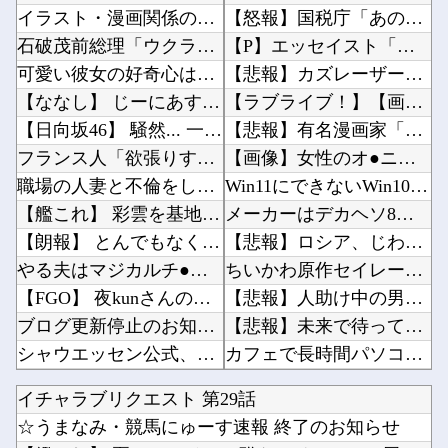
イラスト・漫画関係の仕事してるんだけど、「拾い物ですが」とか言ってTwitterで勝手に自...
【怒報】国税庁「あのさぁ！君らがちゃんと納税してくれないとこうなっちゃうけどどうする？！」...
石破茂前総理「ウクライナが核放棄しなければロシア侵攻しなかった」！
【P】エッセイスト「原爆を二度と使わせてはならない」→リプ「もちろん中国の核も非難する？」...
可愛い彼女の好奇心は止まらない。私がピアノの鍵盤を何度か叩いてみた → すると彼女はこうな...
【悲報】カズレーザー、車の任意保険にブチギレてしまう！！！！！！他
【ななし】 じーにあす、遊戯王で今月もダイヤ到達！『先生もう笑うしかなくなっとりますやん』...
【ラブライブ！】【画像】映画蓮ノ空BDの収納ケースイラスト他
【日向坂46】 騒然... 一般参加21歳女性、ネットニュースに
【悲報】有名漫画家「体重の減少が止まりません」→ファンから心配の声：26/08/07のニュ...
フランス人「欲張りすぎだ」中村敬斗、ランス残留の可能性を会長が示唆！移籍金が交渉の壁に.....
【画像】女性のオ●ニー事情、衝撃の事実が発覚してしまうｗｗｗｗｗｗｗ他
職場の人妻と不倫をして、ついに、、、
Win11にできないWin10PCってさ他
【艦これ】 彩雲を基地航空にいれたら半径伸びたりします？
メーカーはデカヘソ8個保留3個返しのミドル機を出せよ！！！！他
【朗報】 とんでもなくエ●チなカステラが登場！
【悲報】ロシア、じわじわと逝き始める他
やる夫はマジカルチ●ポで生き抜かないといけないようです 小話「良家のお嬢様がこんな格好を無...
ちいかわ原作セイレーン編リアルタイム勢「つまんねえ」「ゴミ」「早く終われ」「ナガノに長編は...
【FGO】 夜kunさんのモルガンイラスト！！ 蝶の羽好きです！
【悲報】人助け中の男性を「犯罪ですよ！」と責めた女性、警察が来た瞬間逃げる他
ブログ更新停止のお知らせ
【悲報】未来で待ってる女さん、あまりにも多すぎて大渋滞に?他
シャウエッセン公式、こういうのでいいんだよ丼を作る
カフェで長時間パソコン弄っている奴他
【朗報】 コエテクさん、AIライザと会話するRPGを発売ｗｗｗｗｗｗｗｗｗｗｗｗ
彼と婚約指輪を見に行った。 店員「ご予算は？」 彼氏「80万円くらいで。最大で90万円か...
イチャラブリクエスト 第29話
お前ら『ペルチェ素子の首ネッククーラー』使ったことあるか？
スタバで大量にいるMacBookいじってるやつって何やってんの？他
☆うまなみ・競馬にゅーす速報 終了のお知らせ
なぜユニフォームの選手名はアルファベット表記なの？
【ぶいすぽ】れんくんﾓｶｻｰﾝはなびの写真集は出ない他