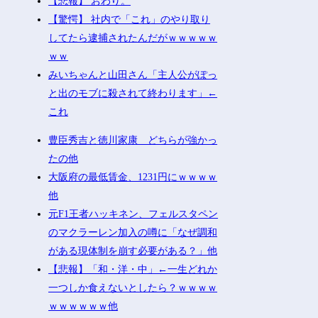
【悲報】 おわり。
【驚愕】 社内で「これ」のやり取り
してたら逮捕されたんだがｗｗｗｗｗ
ｗｗ
みいちゃんと山田さん「主人公がぽっ
と出のモブに殺されて終わります」←
これ
豊臣秀吉と徳川家康 どちらが強かっ
たの他
大阪府の最低賃金、1231円にｗｗｗｗ
他
元F1王者ハッキネン、フェルスタペン
のマクラーレン加入の噂に「なぜ調和
がある現体制を崩す必要がある？」他
【悲報】「和・洋・中」←一生どれか
一つしか食えないとしたら？ｗｗｗｗ
ｗｗｗｗｗｗ他