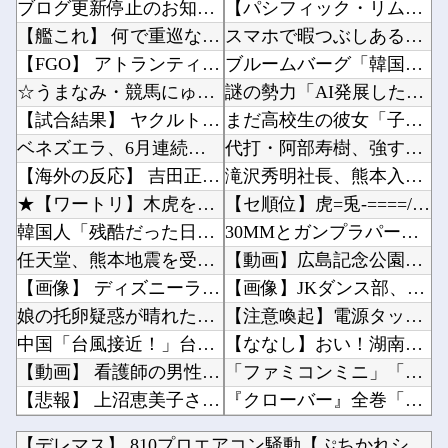
ブログ更新停止のお知らせ
【パシフィック・リム】MODEROID「ジプシー・デンジャー」プラモデル【10日予約開始】...
【艦これ】 何で重巡なのに先制雷撃撃つんですか
スマホで暇つぶしある？他
【FGO】 アトランティス最後のコルデーちゃんイラスト！！ コルデーちゃんよかった....
ブルームバーグ「韓国株式市場はすでに投資不適格となった」→韓国財務相「韓国経済は絶好調！ ...
☆うまなみ・競馬にゅーす速報 終了のお知らせ
謎の勢力「AI発展したらお前らは皆クビになるわ」→未だかつてAIのせいで失業したG民が0人...
【試合結果】 ヤクルト1-0巨人 奥川完封勝利で連敗ストップ！
まだ高校生の彼女「子供ができたみたいです」彼氏・彼氏家族「産むのは無理だ。金は払うからオロ...
ベネズエラ、6月連続に発生した大地震の犠牲者が「6000人超」に
代打・阿部寿樹、強すぎるっ………！ あと一人から華麗な逆転タイムリー！！他
【海外の反応】 吉田正尚、シーハンの立場にトドメを刺す5号弾！「日本ではレジェンドなんだぜ...
滝沢秀明社長、熊本入り示唆「男手が必要。時間を見つけて行きたい」他
★【ワートリ】木虎をよく見たのでこの子がメインヒロインだと思ってたら、はじめて読んだとき違...
【セ順位】虎=兎-====//====燕星===竜=鯉【8/7】他
韓国人「残酷だった日帝強占期前後の写真を見てみよう」
30MMとガンプラパーツでミキシングする人がめっきり減って寂しい他
任天堂、熊本地震を受け製品修理は無償対応（災害救助法適用地域）
【動画】広島記念公園を追い出された左翼さん、流石にキモすぎて炎上他
【画像】 ディズニーランドで買える「いなり寿司」がめちゃめちゃ美味しそう
【画像】JKダンス部、なぜか部員の８割が巨乳?ｗｗｗｗｗｗｗｗｗｗｗｗｗ他
娘の托卵疑惑が晴れた嫁。「安心した、もっと早く打ち明けて鑑定しておけばよかった」と。そして...
【注意喚起】電源タップの寿命の目安は3〜5年です他
中国「台風接近！」台風13号「三峡直撃予測」中国「上流大洪水！（三峡上流」中国都市「8/5...
【ななし】おい！湖南みあの誕生日グッズケツやぞ！！！要チェックや！！！他
【動画】 看護師の男性に男が殴りかかるが…看護師が柔術使いだった
「ファミコンミニ」「スーファミミニ」「PCエンジンミニ」「メガドラミニ」「ネオジオミニ」←...
【悲報】 上沼恵美子さん「簡単にそうめん作れ言うけど、そうめん作りて地獄なんよ」
『クローバー』全巻「99円」セール！全43巻「22,704円」→「4,257円」！実写ドラ...
【ホロライブ】 フブちゃんいくら注ぎ込んだんだ…
【速報】NGT48新曲、北村優羽が単独センター→13人選抜でずきもね初当選に板民歓喜ｗ他
【デレマス】 810プロエアコン騒動【ぷちかれシリーズ】