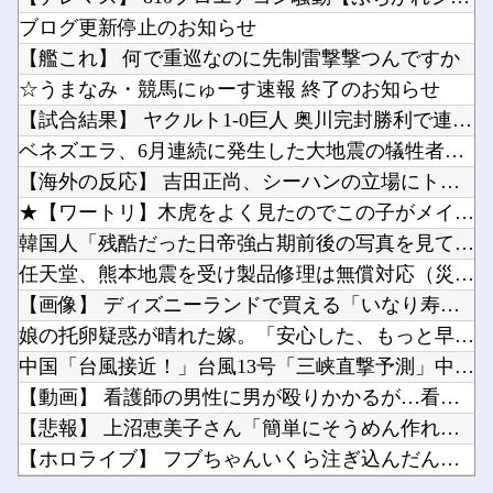
鈴木奈々「垂れてたバストが上がった！」「今が一番バスト大きい！」下着姿で豊満な美バストを披...
『ゼノブレイド ディフィニティブエディション Nintendo Switch 2 Edit...
ブログ更新停止のお知らせ
【NMB48】 鬼レンチャンに坂下真心きたあああああ
ワイルドベリーズ経営陣、倉庫の商品を持ち出し「ドローン攻撃で焼失した」として処理…ロシア当...
【艦これ】 何で重巡なのに先制雷撃撃つんですか
【ウマ娘】（8月LoH）もしかしてコンセって今回は微妙スキルだったりするか？他
☆うまなみ・競馬にゅーす速報 終了のお知らせ
Win11にできないWin10PCってさ他
【試合結果】 ヤクルト1-0巨人 奥川完封勝利で連敗ストップ...
ちいかわ原作セイレーン編リアルタイム勢「つまんねえ」「ゴミ」「早く終われ」「ナガノに長編は...
ベネズエラ、6月連続に発生した大地震の犠牲者が「6000人超...
Powered by livedoor 相互RSS
【悲報】人助け中の男性を「犯罪ですよ！」と責めた女性、警察が来た瞬間逃げる他
【海外の反応】 吉田正尚、シーハンの立場にトドメを刺す5号弾...
【ぶいすぽ】れんくんﾓｶｻｰﾝはなびの写真集は出ない他
★【ワートリ】木虎をよく見たのでこの子がメインヒロインだと思...
韓国人「残酷だった日帝強占期前後の写真を見てみよう」
任天堂、熊本地震を受け製品修理は無償対応（災害救助法適用地域...
【画像】 ディズニーランドで買える「いなり寿司」がめちゃめち...
Powered by livedoor 相互RSS
娘の托卵疑惑が晴れた嫁。「安心した、もっと早く打ち明けて鑑定...
中国「台風接近！」台風13号「三峡直撃予測」中国「上流大洪水...
【動画】 看護師の男性に男が殴りかかるが…看護師が柔術使いだ...
【悲報】 上沼恵美子さん「簡単にそうめん作れ言うけど、そうめ...
【ホロライブ】 フブちゃんいくら注ぎ込んだんだ…
鈴木奈々「垂れてたバストが上がった！」「今が一番バスト大きい...