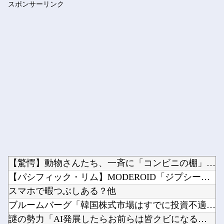
スポンサーリンク
【NMB48】 鬼レンチャンに坂下真心きたあああああ
Powered by livedoor 相互RSS
【驚愕】動物さんたち、一斉に「コンビニの棚」に興味を示し始め...
【パシフィック・リム】MODEROID「ジプシー・デンジャー...
スマホで暇つぶしある？他
ブルームバーグ「韓国株式市場はすでに投資不適格となった」→韓...
謎の勢力「AI発展したらお前らは皆クビになるわ」→未だかつて...