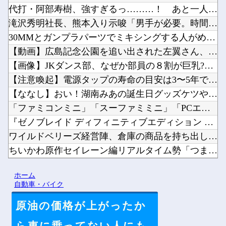
代打・阿部寿樹、強すぎるっ………！ あと一人から華麗な逆転タ...
滝沢秀明社長、熊本入り示唆「男手が必要。時間を見つけて行きた...
30MMとガンプラパーツでミキシングする人がめっきり減って寂...
【動画】広島記念公園を追い出された左翼さん、流石にキモすぎて...
【画像】JKダンス部、なぜか部員の８割が巨乳?ｗｗｗｗｗｗｗ...
【注意喚起】電源タップの寿命の目安は3〜5年です他
【ななし】おい！湖南みあの誕生日グッズケツやぞ！！！要チェッ...
「ファミコンミニ」「スーファミミニ」「PCエンジンミニ」「メ...
『ゼノブレイド ディフィニティブエディション Nintend...
ワイルドベリーズ経営陣、倉庫の商品を持ち出し「ドローン攻撃で...
ちいかわ原作セイレーン編リアルタイム勢「つまんねえ」「ゴミ」...
【悲報】人助け中の男性を「犯罪ですよ！」と責めた女性、警察が...
ホーム
【ぶいすぽ】れんくんﾓｶｻｰﾝはなびの写真集は出ない他
自動車・バイク
原油の価格が上がったか