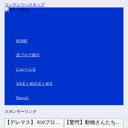
コンテンツへスキップ
HOME
当ブログ紹介
にゅーぷる
5chまとめのまとめX
News人
スポンサーリンク
【デレマス】 810プロエアコン騒動【ぷちかれシリーズ】
【驚愕】動物さんたち、一斉に「コンビニの棚」に興味を示し始める・・・他