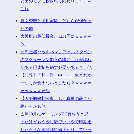
と出のモブに殺されて終わります」←
これ
豊臣秀吉と徳川家康 どちらが強かっ
たの他
大阪府の最低賃金、1231円にｗｗｗｗ
他
元F1王者ハッキネン、フェルスタペン
のマクラーレン加入の噂に「なぜ調和
がある現体制を崩す必要がある？」他
【悲報】「和・洋・中」←一生どれか
一つしか食えないとしたら？ｗｗｗｗ
ｗｗｗｗｗｗ他
【ガチ朗報】関東、もう真夏の暑さが
終わるかも他
去年10月にゲーミングPC買おうと思
ったけどもう少し後でいいやで時期逃
したらうなぎ登りに値上がりしていっ