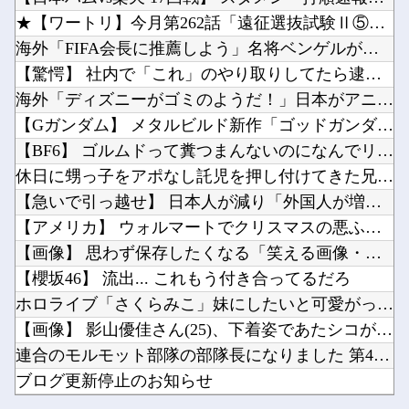
福永調教師、馬券購入者を軽んじる発言
『ガンタンク』とかいう謎のモビルスーツ他
★【ワートリ】今月第262話「遠征選抜試験Ⅱ⑤」【最新話コメ...
【艦これ】 堀り周回でだいぶ資源溶けたでち
【にじ甲2026】そういや前から謎に思ってたんやがなんでマドロックなんてアナウンス入ってた...
海外「FIFA会長に推薦しよう」名将ベンゲルが出したインファ...
アメリカの終戦に立ちはだかる壁、イスラエルはトランプ和平案に「同意せず」！他
【驚愕】 社内で「これ」のやり取りしてたら逮捕されたんだがｗ...
【正論】ホリエモン、移民受け入れ反対派にブチギレ→スタジオ誰も反論できず沈黙他
海外「ディズニーがゴミのようだ！」日本がアニメ化した米人気S...
ドラクエのゼシカとかいう人気キャラｗｗｗｗ他
【Gガンダム】 メタルビルド新作「ゴッドガンダム ハイパーモ...
Powered by livedoor 相互RSS
スマホって普及して20年くらい経つのに「落とすだけで割れる」問題いつまでもクリアできてない...
【BF6】 ゴルムドって糞つまんないのになんでリメイクされた...
【にじさんじ】梢桃音、映画ちいかわ感想＆考察会＆平和的解決RTA！なんか道徳の授業みたい他
休日に甥っ子をアポなし託児を押し付けてきた兄嫁！「テレビでも...
【急いで引っ越せ】 日本人が減り「外国人が増えた」市区町村ラ...
【アメリカ】 ウォルマートでクリスマスの悪ふざけが騒動に サ...
【画像】 思わず保存したくなる「笑える画像・最高な画像」貼っ...
Powered by livedoor 相互RSS
【櫻坂46】 流出... これもう付き合ってるだろ
ホロライブ「さくらみこ」妹にしたいと可愛がっていた後輩の水宮...
【画像】 影山優佳さん(25)、下着姿であたシコが止まらない
連合のモルモット部隊の部隊長になりました 第45話
ブログ更新停止のお知らせ
福永調教師、馬券購入者を軽んじる発言