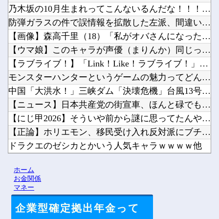
乃木坂の10月生まれってこんないるんだな！！！【乃木坂46】...
防弾ガラスの件で誤情報を拡散した左派、間違いを指摘されても頑...
【画像】森高千里（18）「私がオバさんになったらミニスカート...
【ウマ娘】このキャラが声優（まりんか）同じってマジ！？←「ス...
【ラブライブ！】「Link！Like！ラブライブ！」運営チー...
モンスターハンターというゲームの魅力ってどんな部分だと思う？...
中国「大洪水！」三峡ダム「決壊危機」台風13号「三峡直撃確定...
【ニュース】日本共産党の街宣車、ほんと碌でもないな他
【にじ甲2026】そういや前から謎に思ってたんやがなんでマド...
【正論】ホリエモン、移民受け入れ反対派にブチギレ→スタジオ誰...
ドラクエのゼシカとかいう人気キャラｗｗｗｗ他
【にじさんじ】梢桃音、映画ちいかわ感想＆考察会＆平和的解決R...
ホーム
【悲報】「HUNTER×HUNTER」のビヨンド=ネテロさん...
お金関係
マネー
企業型確定拠出年金って