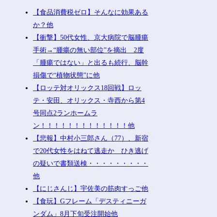
【食品消費税ゼロ】そんなに効果ある
か？他
【衝撃】50代女性、京大病院で脳腫瘍
手術→“腫瘍の無い部位”を摘出 2度
「腫瘍ではない」と出るも続行、脳幹
損傷で“植物状態”に他
【ロッテ対オリックス18回戦】ロッ
テ・安田、オリックス・寺西から第4
号同点2ランホームラ
ン！！！！！！！！！！！！！他
【悲報】中村小三郎さん（77）、新宿
で20代女性をはねて逃走か ひき逃げ
の疑いで書類送検・・・・・・・・・
他
【にじさんじ】宇佐美の筋肉すっご他
【食玩】Gフレーム「デスティニーガ
ンダム」8月下旬受注開始他