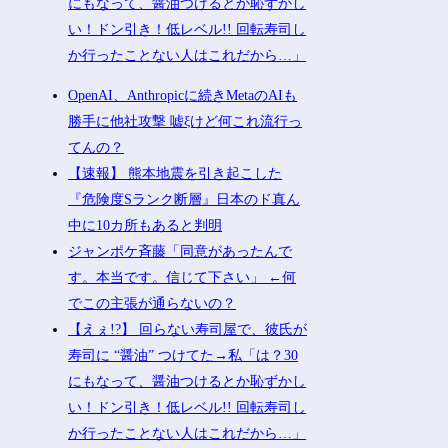
にもなって、醤油つけるとか恥ずかし
い！ドン引き！低レベル!! 回転寿司し
か行ったことない人はこれだから…」
OpenAI、Anthropicに続きMetaのAIも
勝手に他社攻撃 嘘ξけど何これ流行っ
てんの？
【速報】 熊本地震を引き起こした
『危険度Sランク断層』日本のド真ん
中に10カ所もあると判明
ジャンポケ斉藤「同意があったんで
す。本当です。信じて下さい」 ←何
でこの主張が通らないの？
【えぇ!?】 回らない寿司屋で、彼氏が
寿司に “醤油” つけてた→私「は？30
にもなって、醤油つけるとか恥ずかし
い！ドン引き！低レベル!! 回転寿司し
か行ったことない人はこれだから…」