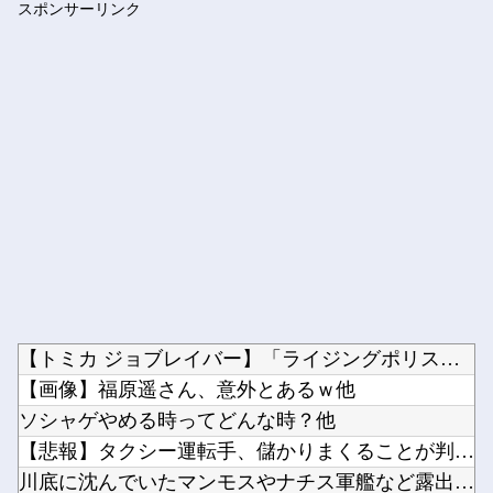
スポンサーリンク
【艦これ】 堀り周回でだいぶ資源溶けたでち
Powered by livedoor 相互RSS
【トミカ ジョブレイバー】「ライジングポリスブレイバーZER...
【画像】福原遥さん、意外とあるｗ他
ソシャゲやめる時ってどんな時？他
【悲報】タクシー運転手、儲かりまくることが判明ｗｗｗｗｗｗｗ...
川底に沈んでいたマンモスやナチス軍艦など露出、熱波でドナウ川...