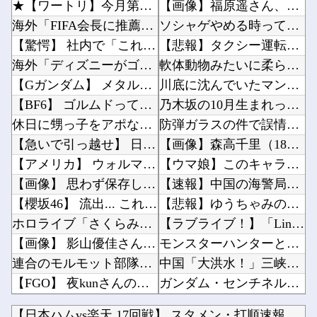
★【ワートリ】今月第262話「遠征選抜試験Ⅱ⑤」【最新話コメント用】
【画像】福原遥さん、意外とあるｗ他
海外「FIFA会長に推薦しよう」名将ベンゲルが出したインファティーノの計画に関する声明に海...
ソシャゲやめる時ってどんな時？他
【驚愕】 社内で「これ」のやり取りしてたら逮捕されたんだがｗｗｗｗｗｗｗ
【悲報】タクシー運転手、儲かりまくることが判明ｗｗｗｗｗｗｗｗ他
海外「ディズニーがゴミのようだ！」日本がアニメ化した米人気SF作品に絶賛の声が殺到中
軟体動物みたいに柔らかい手を持つ人、話題にｗｗｗｗ「脳が理解を拒む」「ミギー」他
【Gガンダム】 メタルビルド新作「ゴッドガンダム ハイパーモード」【近日公開】
川底に沈んでいたマンモスやナチス軍艦など露出、熱波でドナウ川が歴史的渇水！他
【BF6】 ゴルムドって糞つまんないのになんでリメイクされたの？
乃木坂の10月生まれってこんないるんだな！！！【乃木坂46】他
休日に甥っ子をアポなし託児を押し付けてきた兄嫁！「テレビでも見せといてw」と言うので『Gガ...
防弾ガラスの件で誤情報を拡散した左派、間違いを指摘されても頑として認めなかった結果……他
【急いで引っ越せ】 日本人が減り「外国人が増えた」市区町村ランキングキタ━━!
【画像】森高千里（18）「私がオバさんになったらミニスカートは無理よ」→現在ｗｗｗｗ他
【アメリカ】 ウォルマートでクリスマスの悪ふざけが騒動に サンタ姿のTikTokerに客が...
【ウマ娘】このキャラが声優（まりんか）同じってマジ！？←「スズカさんみたいな演技の方がレア...
【画像】 思わず保存したくなる「笑える画像・最高な画像」貼っていけｗｗｗｗｗ
【速報】中国の海警局と中国海軍の船が衝突2人死亡 南シナ海でフィリピン船を追跡中他
【櫻坂46】 流出... これもう付き合ってるだろ
【悲報】ゆうちゃみの暴露で浮き彫りになる『恋愛リアリティー番組』の裏側がヤバイ・・・・・他
ホロライブ「さくらみこ」妹にしたいと可愛がっていた後輩の水宮枢「みこ先輩怖かった」ゲスト出...
【ラブライブ！】「Link！Like！ラブライブ！」運営チームです。【蓮ノ空】他
【画像】 影山優佳さん(25)、下着姿であたシコが止まらない
モンスターハンターというゲームの魅力ってどんな部分だと思う？他
連合のモルモット部隊の部隊長になりました 第45話
中国「大洪水！」三峡ダム「決壊危機」台風13号「三峡直撃確定」日本「最も強い勢力で接近！（...
【FGO】 夜kunさんのモルガンイラスト！！ 蝶の羽好きです！
ガンダム・センチネルの小説を読んでラスボスに驚いた他
ブログ更新停止のお知らせ
【ニュース】日本共産党の街宣車、ほんと碌でもないな他
【日本ハムvs楽天 17回戦】 スタメン・打順速報｜試合実況...