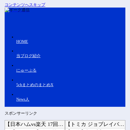
コンテンツへスキップ
HOME
当ブログ紹介
にゅーぷる
5chまとめのまとめX
News人
スポンサーリンク
【日本ハムvs楽天 17回戦】 スタメン・打順速報｜試合実況｜8/7 18:00開始
【トミカ ジョブレイバー】「ライジングポリスブレイバーZERO デカライドアーマー 黒バイ...