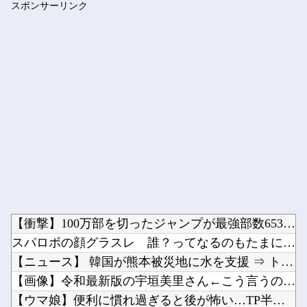
スポンサーリンク
【日向坂46】 今回はお手頃価格？日向坂46とBEAMSのコ...
Powered by livedoor 相互RSS
【衝撃】100万部を切ったジャンプが最強部数653万部を記録...
スパロボの顔グラスレ 誰？ってなるのもたまにあるよな他
【ニュース】 韓国が熊本被災地に水を支援 ⇒ トイレの水にｗ...
【画像】令和最新版の宇垣美里さん←こう言うのでいいんだよが目...
【ウマ娘】便利に慣れ過ぎると後が怖い…TP半額キャンペーンが...