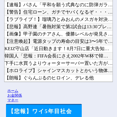
【速報】パさん「平和を願う式典なのに防弾ガラスと防弾バッグS...
【警告】住宅ローン、ガチでヤバくなるぞ・・・・・他
【ラブライブ！】瑠璃乃とみおんのメスガキ対決【蓮ノ空】他
【悲報】高野連「暑熱対策で第2試合は13:30プレイボールや...
【画像】甲子園のチアさん、優勝レベルが発見されてしまうｗｗｗ...
【注意喚起】電源タップの寿命の目安は3〜5年です他
KEIZ守山店「近日動きます！8月7日に重大告知！」→「8月...
韓国人「悲報：FIFA会長にさえ2002年W杯で韓国が審判を...
下手に水買うよりウォーターサーバー置いた方がよくね？他
【ホロライブ】シャインマスカットとかいう物体贈答品として優秀...
【朗報】ぐらんぶるのヒロイン、デレる他
【アズールレーン】グッスマ上海「大鳳：プライベート・クォータ...
ホーム
【にじさんじ】鏑木近日中に入院予定、その前準備に血を大量に取...
お金関係
マネー
【悲報】ワイ5年目社会