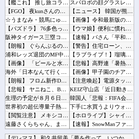
【艦これ】 推し旅コラボ楽しみでちね！
スパロボの顔グラスレ 誰？ってなるのもたまにあるよな他
【FGO】 夜kunさんのモルガンイラスト！！ 蝶の羽好きです！
【ニュース】 韓国が熊本被災地に水を支援 ⇒ トイレの水にｗｗｗｗｗｗｗ他
☆うまなみ・競馬にゅーす速報 終了のお知らせ
【画像】令和最新版の宇垣美里さん←こう言うのでいいんだよが目一杯詰まってると話題にw w ...
【パズドラ】 76多色ってなんかコツとかあるんかね 完全に並べきるには15秒では足りないわ
【ウマ娘】便利に慣れ過ぎると後が怖い…TP半額キャンペーンが待ち遠しいわね他
阪神タイガース三塁コーチ田中秀太、辞任要請
【速報】パさん「平和を願う式典なのに防弾ガラスと防弾バッグSP」安倍元首相の悲劇や石破前首...
【朗報】 ぐらんぶるのヒロイン、遂にデレるｗｗｗｗ
【警告】住宅ローン、ガチでヤバくなるぞ・・・・・他
浦和レッズ退団のMF中島翔哉がポルトガル2部ポルティモネンセ加入決定 4年ぶりの古巣復帰に
【ラブライブ！】瑠璃乃とみおんのメスガキ対決【蓮ノ空】他
【画像】 「ビールと水を交互に飲まないと倒れるグラス」発売
【悲報】高野連「暑熱対策で第2試合は13:30プレイボールや！」他
海外「日本なんて行くんじゃなかった…」 日本を知ってしまったディズニー信者、帰国後『本家』...
【画像】甲子園のチアさん、優勝レベルが発見されてしまうｗｗｗｗｗｗｗ他
【朗報】 フロム新作Duskbloods、ネットワークテストキタ━━━━(゜∀゜)━━━━...
【注意喚起】電源タップの寿命の目安は3〜5年です他
【悲報】 ヤニねこ、BPOで問題視されるｗｗｗｗｗｗｗｗｗｗｗｗｗ
KEIZ守山店「近日動きます！8月7日に重大告知！」→「8月7日は店休日とさせて頂きます」...
生理の予定が８月６日なんだけど７月２９日にドバッと鮮血でたから生理かな？って思ったのよね
韓国人「悲報：FIFA会長にさえ2002年W杯で韓国が審判を買収していたと思われていた模様...
世界初の超伝導量子熱機関…燃料もピストンもない量子エンジンが回った！
下手に水買うよりウォーターサーバー置いた方がよくね？他
【閲覧注意】 メキシコの街中で生配信した結果…麻薬カルテルがやって来て、たった3秒で…（動...
【ホロライブ】シャインマスカットとかいう物体贈答品として優秀すぎるよな他
遠藤さくらちゃん、まさかの写真無しだったｗ【乃木坂46】
【速報】SnowManファンのおばさんたちの集まり「Snow Woman」、ライブ開催決定...
【にじさんじ】 クソガバアホアホ裁判にブチギレ魔女
【悲報】ディスクがあれば一生遊べるおじさん、嘘だった。識者「経年劣化で普通に割れます」他
【デレマス】 和久井留美「夢を作って、いつか遊んで」