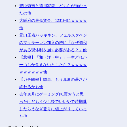
豊臣秀吉と徳川家康 どちらが強かっ
たの他
大阪府の最低賃金、1231円にｗｗｗｗ
他
元F1王者ハッキネン、フェルスタペン
のマクラーレン加入の噂に「なぜ調和
がある現体制を崩す必要がある？」他
【悲報】「和・洋・中」←一生どれか
一つしか食えないとしたら？ｗｗｗｗ
ｗｗｗｗｗｗ他
【ガチ朗報】関東、もう真夏の暑さが
終わるかも他
去年10月にゲーミングPC買おうと思
ったけどもう少し後でいいやで時期逃
したらうなぎ登りに値上がりしていっ
た他