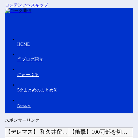
コンテンツへスキップ
HOME
当ブログ紹介
にゅーぷる
5chまとめのまとめX
News人
スポンサーリンク
【デレマス】 和久井留美「夢を作って、いつか遊んで」
【衝撃】100万部を切ったジャンプが最強部数653万部を記録した時の週刊少年ジャンプの面子...