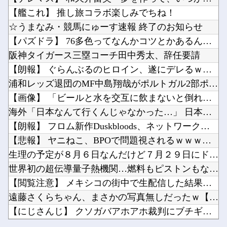
【衝撃】 「かわいい虫」ランキング、ついに発表される
久保史緒里ちゃん、浴衣が似合いすぎる！！！【乃木坂46】他
【艦これ】 推し旅コラボ楽しみでちね！
【日向坂46】 今回はお手頃価格？日向坂46とBEAMSのコラボが決定！！
メキシコ最大級の麻薬カルテルのリーダーの情報提供で報奨金約39億円！他
☆うまなみ・競馬にゅーす速報 終了のお知らせ
【悲報】高野連さん「暑熱対策で第2試合は13時30分プレイボールや！」ｗｗｗｗｗｗｗｗｗｗ...
【パズドラ】 76多色ってなんかコツとかあるんかね 完全に並...
【朗報】ぐらんぶるのヒロイン、デレる他
阪神タイガース三塁コーチ田中秀太、辞任要請
【アズールレーン】グッスマ上海「大鳳：プライベート・クォーターズVer.」フィギュア【原型...
【朗報】 ぐらんぶるのヒロイン、遂にデレるｗｗｗｗ
Powered by livedoor 相互RSS
ガジェットってなに？他
浦和レッズ退団のMF中島翔哉がポルトガル2部ポルティモネンセ...
【悲報】ワンピースの海賊王になった男ゴールド・ロジャーさん、一般海兵に首を刎ねられただけで...
【画像】 「ビールと水を交互に飲まないと倒れるグラス」発売
海外「日本なんて行くんじゃなかった…」 日本を知ってしまった...
【朗報】 フロム新作Duskbloods、ネットワークテスト...
【悲報】 ヤニねこ、BPOで問題視されるｗｗｗｗｗｗｗｗｗｗ...
Powered by livedoor 相互RSS
生理の予定が８月６日なんだけど７月２９日にドバッと鮮血でたか...
世界初の超伝導量子熱機関…燃料もピストンもない量子エンジンが...
【閲覧注意】 メキシコの街中で生配信した結果…麻薬カルテルが...
遠藤さくらちゃん、まさかの写真無しだったｗ【乃木坂46】
【にじさんじ】 クソガバアホアホ裁判にブチギレ魔女
【衝撃】 「かわいい虫」ランキング、ついに発表される