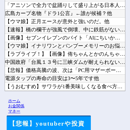
「アニソンで全力で盆踊りして盛り上がる日本人たち。伝統もオタ...
広島カープ名物『ドラ1公言』←誰が候補？他
【ウマ娘】正月エースが意外と強いのだ。他
【速報】橋の欄干が強風で倒壊、中に鉄筋がないことが発覚 中国...
【画像】セブンイレブンのバイト「AIにちいかわの画像を食わせ...
【ウマ娘】イナリワンとバンブーメモリーのお悩み相談コーナー ...
【ラブライブ！】【画像】侑ちゃんとかのんちゃんの仲睦まじい作...
中国政府「台風１３号に三峡ダムが耐えられない！全開放流しろ！...
【悲報】価格高騰の波、次は「PC用マザーボード」か他
電源タップの寿命の目安は3〜5年です他
【うおむすめ】サワラが1番美味しくなる食べ方。他
【ホロライブ】メイドインアビスまじか、カリオペすげえな他
ホーム
【にじ甲2026】冷静に考えるとなんだこのえっっっな格好は…...
お金関係
マネー
【悲報】youtuberや投資