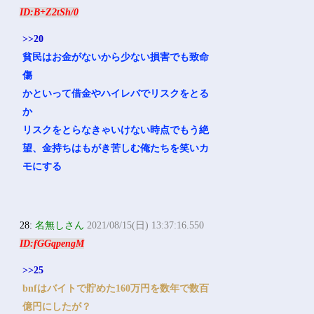
ID:B+Z2tSh/0
>>20
貧民はお金がないから少ない損害でも致命
傷
かといって借金やハイレバでリスクをとる
か
リスクをとらなきゃいけない時点でもう絶
望、金持ちはもがき苦しむ俺たちを笑いカ
モにする
28:
名無しさん
2021/08/15(日) 13:37:16.550
ID:fGGqpengM
>>25
bnfはバイトで貯めた160万円を数年で数百
億円にしたが？