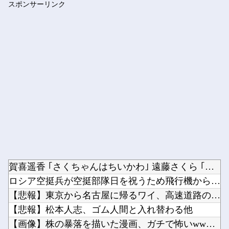
スポンサーリンク
【機甲創世記モスピーダ】 「トイライズ」シリーズ新作【明日予...
Powered by livedoor 相互RSS
賀喜遥香 ｢さくちゃんはちいかわ｣ 遠藤さくら ｢かっきーは...
ロシア空挺兵が空挺部隊日を祝うため飛行機から飛び降りて死亡！...
【悲報】東京から名古屋に帰るワイ、高速道路のライブカメラを見...
【悲報】松本人志、ゴム人間と入れ替わる他
【画像】株の暴落を描いた漫画、ガチで怖いwwwww他