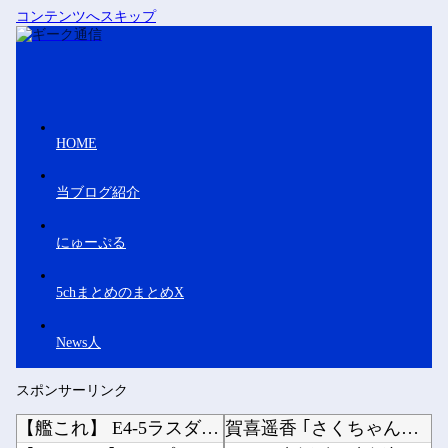
コンテンツへスキップ
HOME
当ブログ紹介
にゅーぷる
5chまとめのまとめX
News人
スポンサーリンク
【艦これ】 E4-5ラスダンなかなか手強いでちね
賀喜遥香 ｢さくちゃんはちいかわ｣ 遠藤さくら ｢かっきーはハチワレ｣【乃木坂46】他