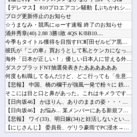
幽☆遊☆白書（全19巻）←これｗｗｗｗｗｗｗｗｗｗｗｗｗｗ
【悲報】価格高騰の波、次は「PC用マザーボード」か他
【デレマス】 810プロエアコン騒動【ぷちかれシリーズ】
【機甲創世記モスピーダ】 「トイライズ」シリーズ新作【明日予約開始】
韓国人「日本の某全国チェーン店の商品写真が話題になっている理由がこちら…」→「羨ましい…（...
ブログ更新停止のお知らせ
【FGO】ファット「ランサー/メリュジーヌ」フィギュア【明日発売】他
☆うまなみ・競馬にゅーす速報 終了のお知らせ
電源タップの寿命の目安は3〜5年です他
涌井秀章(40) 2.88 3勝1敗 4QS K/BB10....
Claudeは最低限の働きをしてくれるけどGeminiはまじであかんな他
今季もタイトル獲得を目指すFC町田ゼルビア黒田剛監督が抱負を...
Powered by livedoor 相互RSS
【うおむすめ】サワラが1番美味しくなる食べ方。他
彼氏が『この車』買おうとして私とケンカになってるんだけどｗｗ...
【ホロライブ】メイドインアビスまじか、カリオペすげえな他
海外「日本が正しい！」優しい日本人に甘える外国人に海外が大騒...
ダスクブラッドNT抽選発表きたああああああ
何度も転職してるんだけど、どこ行っても「生意気」と悪く言われ...
【悲報】 中国、橋の欄干が強風一発で粉々に 鉄筋ゼロ 当局「...
Powered by livedoor 相互RSS
そこには目と口と鼻があった。これはキメラですか？ → 謎の生...
【日向坂46】 かほりん、ありのままの姿・・・【藤嶌果歩1s...
【日向坂46】 お悩み... 某メンバーにある新規ファンが誕...
【悲報】 ワイ(33)、明日嫁(34)と妊活しないといけなく...
【にじさんじ】 委員長、ゲリラ豪雨でPC浸水→データ完全消失...
幽☆遊☆白書（全19巻）←これｗｗｗｗｗｗｗｗｗｗｗｗｗｗ