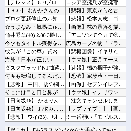
【デレマス】 810プロエアコン騒動【ぷちかれシリーズ】
ロシア空挺兵が空挺部隊日を祝うため飛行機から飛び降りて死亡！他
【FGO】 おかかさんのジャージ式イラスト！！ 赤いジャージが似合ってます！
【悲報】東京から名古屋に帰るワイ、高速道路のライブカメラを見て絶望する他
ブログ更新停止のお知らせ
【悲報】松本人志、ゴム人間と入れ替わる他
☆うまなみ・競馬にゅーす速報 終了のお知らせ
【画像】株の暴落を描いた漫画、ガチで怖いwwwww他
涌井秀章(40) 2.88 3勝1敗 4QS K/BB10.00
「アニソンで全力で盆踊りして盛り上がる日本人たち。伝統もオタクもこの熱量、素晴らしい」→女...
今季もタイトル獲得を目指すFC町田ゼルビア黒田剛監督が抱負を語る
広島カープ名物『ドラ1公言』←誰が候補？他
彼氏が『この車』買おうとして私とケンカになってるんだけどｗｗｗｗｗｗ
【悲報画像】イキリたい年頃の中学生さん、和彫を入れて人生終了へ←これw w w w w w...
海外「日本が正しい！」優しい日本人に甘える外国人に海外が大騒ぎ
【ウマ娘】正月エースが意外と強いのだ。他
ダスクブラッドNT抽選発表きたああああああ
【速報】橋の欄干が強風で倒壊、中に鉄筋がないことが発覚 中国当局「接着剤で固定したので問題...
何度も転職してるんだけど、どこ行っても「生意気」と悪く言われる。正直わけわからなかったんだ...
【恐怖】家族葬・一日葬なら安いという風潮、完全に嘘だった・・・・他
【悲報】 中国、橋の欄干が強風一発で粉々に 鉄筋ゼロ 当局「接着剤でくっつけただけ」「正常...
【画像】セブンイレブンのバイト「AIにちいかわの画像を食わせてっと………できた！」他
そこには目と口と鼻があった。これはキメラですか？ → 謎の生物はこちらです…
【ウマ娘】イナリワンとバンブーメモリーのお悩み相談コーナー 夏休み編他
【日向坂46】 かほりん、ありのままの姿・・・【藤嶌果歩1st写真集】
「注文キャンセルしました。身分証を提出してください」とAmazonから突然のメール、怪しす...
【日向坂46】 お悩み... 某メンバーにある新規ファンが誕生していた
【ラブライブ！】【画像】侑ちゃんとかのんちゃんの仲睦まじい作曲他
【悲報】 ワイ(33)、明日嫁(34)と妊活しないといけなくて辛い
※一番弱い「モビルスーツ」ってなんだ？他
【にじさんじ】 委員長、ゲリラ豪雨でPC浸水→データ完全消失も「おもしろいかった????」
中国政府「台風１３号に三峡ダムが耐えられない！全開放流しろ！」⇒ 下流域の街が壊滅状態ｗｗ...
【艦これ】 E4-5ラスダンなかなか手強いでちね