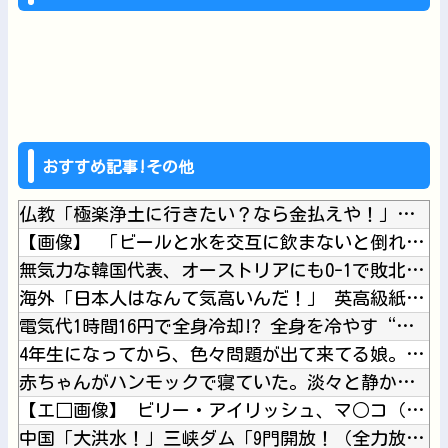
おすすめ記事!その他
仏教「極楽浄土に行きたい？なら金払えや！」キリスト教「お金は...
【画像】 「ビールと水を交互に飲まないと倒れるグラス」発売
無気力な韓国代表、オーストリアにも0-1で敗北…3月のAマッ...
海外「日本人はなんて気高いんだ！」 英高級紙も驚愕した極限の...
電気代1時間16円で全身冷却!? 全身を冷やす“人間用冷蔵庫...
4年生になってから、色々問題が出て来てる娘。私も毎日怒鳴り続...
赤ちゃんがハンモックで寝ていた。淡々と静かに作業中 → 無心...
【エ□画像】 ビリー・アイリッシュ、マ○コ（女性器）披露
中国「大洪水！」三峡ダム「9門開放！（全力放流」中国都市「三...