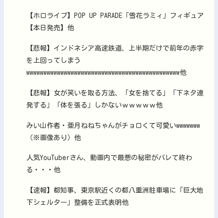
【ホロライブ】POP UP PARADE「雪花ラミィ」フィギュア
【本日発売】他
【悲報】インドネシア高速鉄道、上半期だけで前年の赤字
を上回ってしまう
wwwwwwwwwwwwwwwwwwwwwwwwwwwwwwwwwwwwwwwwwwwww他
【悲報】女が笑いを取る方法、「女を捨てる」「下ネタ連
発する」「体を張る」しかないｗｗｗｗｗ他
みい山作者・亜月ねねちゃんがチョロくて可愛いwwwwwww
（※画像あり）他
人気YouTuberさん、動画内で最悪の秘密がバレて終わ
る・・・他
【速報】都知事、東京駅近くの都八重洲駐車場に「巨大地
下シェルター」整備を正式表明他