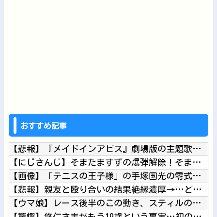
おすすめ記事
【悲報】『メイドインアビス』劇場版の主題歌にVTuberが起...
【にじさんじ】そまたますずの爆弾解除！そまたま大げんかで草他
【画像】「テニスの王子様」の手塚国光の零式サーブ、ガチで強す...
【悲報】親友と殴り合いの結果絶縁濃厚→…どっちが悪いんだ？他
【ウマ娘】レース後半のこの動き、スティルの挙動がやばすぎる。...
【驚愕】悠仁さまがもう19歳という事実…初の「おことば」にネ...