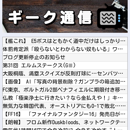
【艦これ】 E5ボスはともかく道中だけはしっかりラスダンして...
体罰肯定派「殴らないとわからない奴もいる」ワイ「いや司法や警...
ブログ更新停止のお知らせ
第31回 エルムステークス(GⅢ)
大阪桐蔭、満塁スクイズが反則打球に…センバツ王者が4回戦敗退
【画像】 AI「写真の背景削除？ガンプラの箱追加しといてあげ...
FC東京、ポルトガル2部ペナフィエルに期限付き移籍していたM...
仏教「極楽浄土に行きたい？なら金払えや！」キリスト教「お金は...
無気力な韓国代表、オーストリアにも0-1で敗北…3月のAマッ...
【FF16】 「ファイナルファンタジー16」発売日が6/22...
【朗報】 フロム新作Duskbloods、ネットワークテスト...