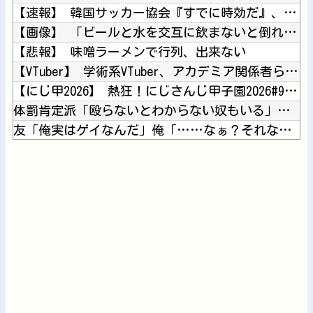
【速報】 韓国サッカー協会『すでに時効だ』、外国人審判らへ性...
【画像】 「ビールと水を交互に飲まないと倒れるグラス」発売
【悲報】 味噌ラーメンで行列、出来ない
【VTuber】 学術系VTuber、アカデミア関係者らに「...
【にじ甲2026】 熱狂！にじさんじ甲子園2026#9！主催...
体罰肯定派「殴らないとわからない奴もいる」ワイ「いや司法や警...
友「俺実はゲイなんだ」俺「……なぁ？それなんで俺に言った？」
【悲報】親友と殴り合いの結果絶縁濃厚→…どっちが悪いんだ？
乱気流経験したことある人
Powered by livedoor 相互RSS