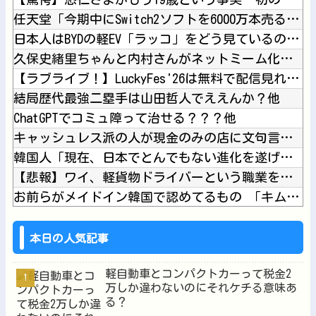
任天堂「今期中にSwitch2ソフトを6000万本売る（現在...
日本人はBYDの軽EV「ラッコ」をどう見ているのか？…中国メ...
久保史緒里ちゃんと内村さんがネットミーム化ｗ【元乃木坂46】...
【ラブライブ！】LuckyFes'26は無料で配信見れるのか...
結局歴代最強二塁手は山田哲人でええんか？他
ChatGPTでコミュ障って治せる？？？他
キャッシュレス派の人が現金のみの店に文句言ってるのってどう思...
韓国人「現在、日本でとんでもない進化を遂げている韓国料理がこ...
【悲報】ワイ、軽貨物ドライバーという職業を知ってしまう・・・...
お前らがメイドイン韓国で認めてるもの 「キムチ」あと3つは？...
高市首相が経歴詐称していると確信した某映画評論家、「上級公務...
【動画】ロシア軍のドローンをネット発射装置で撃墜するウクライ...
本日の人気記事
軽自動車とコンパクトカーって税金2
万しか違わないのにそれケチる意味あ
る？
Powered by livedoor 相互RSS