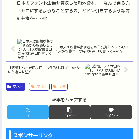
日本のフォント企業を買収した海外資本、「なんで自ら売
上ゼロにするようなことするの」とドン引きするような方
針転換を……他
日本人は貯蓄が多すぎるから投資しろって4人に
1人が貯蓄ゼロな時代に岸田何言ってんの？
【悲報】ワイ米国株民、もう取り返しがつかな
いと夜中に泣く
マネー
マネー
投資
記事をシェアする
X
コピー
コメント
スポンサーリンク