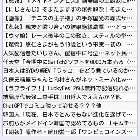
【悲報】『メイドインアビス』劇場版の主題歌にVTuberが起...
【にじさんじ】そまたますずの爆弾解除！そまたま大げんかで草他
【画像】「テニスの王子様」の手塚国光の零式サーブ、ガチで強す...
【悲報】親友と殴り合いの結果絶縁濃厚→…どっちが悪いんだ？他
【ウマ娘】レース後半のこの動き、スティルの挙動がやばすぎる。...
【驚愕】悠仁さまがもう19歳という事実…初の「おことば」にネ...
人気配信者たいじさん、配信中に号泣…ネット民「こんな姿初めて...
任天堂「今期中にSwitch2ソフトを6000万本売る（現在...
日本人はBYDの軽EV「ラッコ」をどう見ているのか？…中国メ...
久保史緒里ちゃんと内村さんがネットミーム化ｗ【元乃木坂46】...
【ラブライブ！】LuckyFes'26は無料で配信見れるのか...
結局歴代最強二塁手は山田哲人でええんか？他
ChatGPTでコミュ障って治せる？？？他
韓国人「現在、日本でとんでもない進化を遂げている韓国料理がこ...
お前らがメイドイン韓国で認めてるもの 「キムチ」あと3つは？...
【朗報】原作者・尾田栄一郎「ワンピヒロインズ娘に見せたら反応...