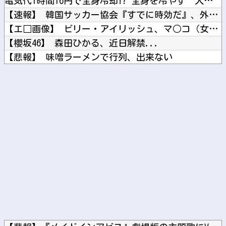
電気代1時間16円で全身冷却!? 全身を冷やす“人間用冷蔵庫...
【速報】 韓国サッカー協会『すでに時効だ』、外国人審判らへ性...
【エ□画像】 ビリー・アイリッシュ、マ○コ（女性器）披露
【櫻坂46】 森田ひかる、近日解禁...
【悲報】 味噌ラーメンで行列、出来ない
【にじ甲2026】 熱狂！にじさんじ甲子園2026#9！主催...
妊婦・田中みな実さん、背中と横乳を大胆露出して公の場に出てし...
Powered by livedoor 相互RSS