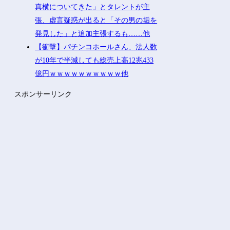
真横についてきた」とタレントが主
張、虚言疑惑が出ると「その男の垢を
発見した」と追加主張するも……他
【衝撃】パチンコホールさん、法人数
が10年で半減しても総売上高12兆433
億円ｗｗｗｗｗｗｗｗｗｗ他
スポンサーリンク