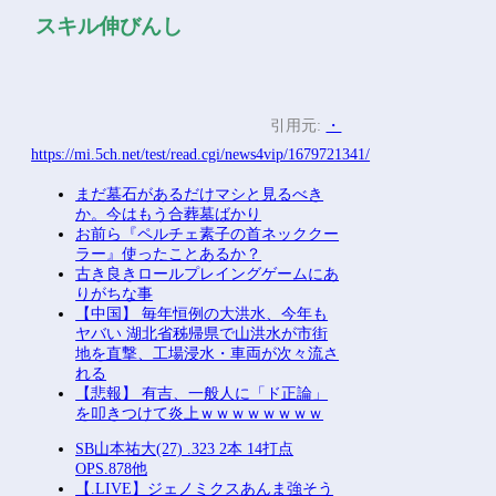
スキル伸びんし
引用元:
・
https://mi.5ch.net/test/read.cgi/news4vip/1679721341/
まだ墓石があるだけマシと見るべき
か。今はもう合葬墓ばかり
お前ら『ペルチェ素子の首ネッククー
ラー』使ったことあるか？
古き良きロールプレイングゲームにあ
りがちな事
【中国】 毎年恒例の大洪水、今年も
ヤバい 湖北省秭帰県で山洪水が市街
地を直撃、工場浸水・車両が次々流さ
れる
【悲報】 有吉、一般人に「ド正論」
を叩きつけて炎上ｗｗｗｗｗｗｗｗ
SB山本祐大(27) .323 2本 14打点
OPS.878他
【.LIVE】ジェノミクスあんま強そう