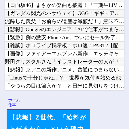
【日向坂46】まさかの楽曲も披露！『三期生LIVE』愛知公演...
【ガンダム閃光のハサウェイ】GGG「ギギ・アンダルシア 水着...
泥酔した義父「お前らの遺産は減額だ！」意味不明なので問い詰め...
【悲報】Googleのエンジニア「AIで仕事がつまらなくなっ...
【緊急】例の激安iPhone Air、ついにセール終了のカウ...
【雑談】ホロライブ掲示板：ホロ速：PART2【配信実況可】他
【画像】ファイアーエムブレム新作、エッチキャラが実装されて始...
野田クリスタルさん「イラストレーターの人が『AIに仕事を奪わ...
【悲報】京アニの新作アニメ、普通につまらない…他
「Linuxで十分じゃね…？」世界が気付き始める他
「やつらの目は節穴か？」と日米に見切りをつけた欧州投資家の選...
ガリガリな「けもフレ声優」が発見される・・・他
ホーム
【朗報】韓国が熊本被災地に水を支援 ⇒ トイレの水にｗｗｗｗ...
仕事
【悲報】Z世代、「給料が