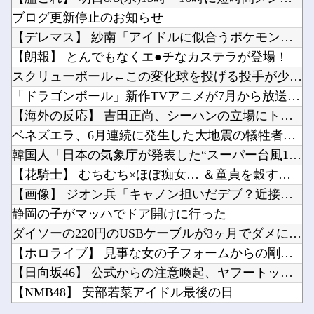
【私はあなたの味方】 交際歴ゼロの同級生宅に唐揚げや文庫本を20回以上届けた24歳女を逮捕
【急募】おまえらの人生で1番ハマったゲームを挙げてけ他
ブログ更新停止のお知らせ
【動画】 ＡＩで「パルクール映像」を作ったらなんかコワい結果に…ｗ！！
「やつらの目は節穴か？」と日米に見切りをつけた欧州投資家の選択に衝撃を受ける人が続出、日英...
【デレマス】 紗南「アイドルに似合うポケモン？」
【甲子園速報】神村学園、九州対決を制し1回戦突破→東筑に「もうちょっと粘れ」温かいエールｗ...
【朗報】 とんでもなくエ●チなカステラが登場！
ガリガリな「けもフレ声優」が発見される・・・他
スクリューボール←この変化球を投げる投手が少ない理由
【ラブライブ！】今週のハマタ歌謡祭にもふりさん出るじゃねーか他
「ドラゴンボール」新作TVアニメが7月から放送されるぞ！
Powered by livedoor 相互RSS
【朗報】韓国が熊本被災地に水を支援 ⇒ トイレの水にｗｗｗｗｗｗｗ他
【海外の反応】 吉田正尚、シーハンの立場にトドメを刺す5号弾...
【にじさんじ】有言実行SMCPEAK！幽霊になったマジラボうるさくて草他
ベネズエラ、6月連続に発生した大地震の犠牲者が「6000人超...
韓国人「日本の気象庁が発表した“スーパー台風13号”の予想進...
【花騎士】 むちむち×ほぼ痴女… ＆童貞を穀す服っぽい服をき...
【画像】 ジオン兵「キャノン担いだデブ？近接は無理だろ（笑）...
Powered by livedoor 相互RSS
静岡の子がマッハでドア開けに行った
ダイソーの220円のUSBケーブルが3ヶ月でダメになったんや...
【ホロライブ】 見事な女の子フォームからの剛速球
【日向坂46】 公式からの注意喚起、ヤフートップに掲載される
【NMB48】 安部若菜アイドル最後の日
【私はあなたの味方】 交際歴ゼロの同級生宅に唐揚げや文庫本を...