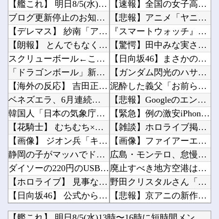
【艦これ】 明日8/5(水)13時〜16時に短時間メンテを実施予定！
【速報】全国の女子高生、お前らに苦言ｗｗｗｗｗｗｗｗｗｗ他
ブログ更新停止のお知らせ
【悲報】アニメ「ヤニねこ」、喫煙・違法薬物の使用がBPOで問題視されるｗｗｗｗ他
【デレマス】 紗南「アイドルに似合うポケモン？」
『スマートウォッチ』って言うほど必要か？他
【朗報】 とんでもなくエ●チなカステラが登場！
【驚愕】田中みな実さん、妊娠中に“背中ぱっくり”ドレス＆10cm超ヒール・・・・・・・・・...
スクリューボール←この変化球を投げる投手が少ない理由
【日向坂46】まさかの楽曲も披露！『三期生LIVE』愛知公演のレポがこちら他
「ドラゴンボール」新作TVアニメが7月から放送されるぞ！
【ガンダム閃光のハサウェイ】GGG「ギギ・アンダルシア 水着Ver.」フィギュア【出荷日更...
【海外の反応】 吉田正尚、シーハンの立場にトドメを刺す5号弾！「日本ではレジェンドなんだぜ...
泥酔した義父「お前らの遺産は減額だ！」意味不明なので問い詰めた私に義父が怒鳴り散らし、旦那...
ベネズエラ、6月連続に発生した大地震の犠牲者が「6000人超」に
【悲報】Googleのエンジニア「AIで仕事がつまらなくなった」他
韓国人「日本の気象庁が発表した“スーパー台風13号”の予想進路をご覧ください・・・」→「こ...
【緊急】例の激安iPhone Air、ついにセール終了のカウントダウンが開始他
【花騎士】 むちむち×ほぼ痴女… ＆童貞を穀す服っぽい服をきたホウオウボクへの反応！！！
【雑談】ホロライブ掲示板：ホロ速：PART2【配信実況可】他
【画像】 ジオン兵「キャノン担いだデブ？近接は無理だろ（笑）」→
【画像】ファイアーエムブレム新作、エッチキャラが実装されて始まるｗｗｗｗｗ他
静岡の子がマッハでドア開けに行った
広島・モンテロ、怠慢プレー 走ればセーフだったのにベンチへ帰ろうとしてしまうｗｗｗｗ他
ダイソーの220円のUSBケーブルが3ヶ月でダメになったんやが
廃止すべき地方空港は？！他
【ホロライブ】 見事な女の子フォームからの剛速球
野田クリスタルさん「イラストレーターの人が『AIに仕事を奪われる』って言ってるけど、あなた...
【日向坂46】 公式からの注意喚起、ヤフートップに掲載される
【悲報】京アニの新作アニメ、普通につまらない…他
【NMB48】 安部若菜アイドル最後の日
「Linuxで十分じゃね…？」世界が気付き始める他
【艦これ】 明日8/5(水)13時〜16時に短時間メンテを実...