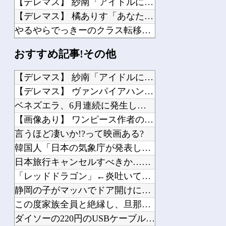
【デレマス】 紗南「アイドルに似合うポケモン？」
【デレマス】 橘ありす「あなたの瞳には」
やるやらでっきーのクラス転移ダンジョンサバイバル・闇鍋あんこ仕立て 第45話
【UFO戦士ダイアポロン】 MODEROID 「ダイアポロン」プラモデル【明日予...
おすすめ記事!その他
【スパロボ】 キタ━━━━━━(゜∀゜)━━━━━━ !!!!!
【ガンプラ】 PGU νガンダム、4割引きの店舗が現れる…安いけど置く場所が…
【デレマス】 紗南「アイドルに似合うポケモン？」
【ホロライブ】 フブちゃんいくら注ぎ込んだんだ…
【デレマス】 ヴァンパイアハンター凛
【にじ甲2026】 カット打ちって本戦だとほぼ機能しないっけ？
ベネズエラ、6月連続に発生した大地震の犠牲者が「6000人超...
【画像あり】 ワンピース作者の中学時代の絵がすごすぎる→
言うほど凄いか!?って映画ある?
韓国人「日本の気象庁が発表した“スーパー台風13号”の予想進...
Powered by livedoor 相互RSS
日本旅行キャンセルすべきか…1万年ぶり史上最大級の火山の兆し...
「レッドドラゴン」←炎吐いてきそう 「グリーンドラゴン」←こ...
静岡の子がマッハでドア開けに行った
この度家族全員と絶縁し、旦那も含めて私の周りから親類と呼べる...
ダイソーの220円のUSBケーブルが3ヶ月でダメになったんや...