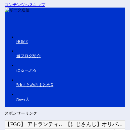
コンテンツへスキップ
HOME
当ブログ紹介
にゅーぷる
5chまとめのまとめX
News人
スポンサーリンク
【FGO】 アトランティス最後のコルデーちゃんイラスト！！ コルデーちゃんよかった....
【にじさんじ】オリバー久しぶりに100連で入手他