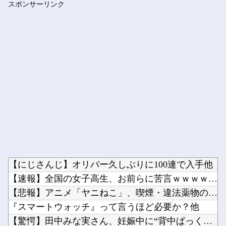
スポンサーリンク
【動画】 ＡＩで「パルクール映像」を作ったらなんかコワい結果...
Powered by livedoor 相互RSS
【にじさんじ】オリバー久しぶりに100連で入手他
【速報】全国の女子高生、お前らに苦言ｗｗｗｗｗｗｗｗｗｗ他
【悲報】アニメ「ヤニねこ」、喫煙・違法薬物の使用がBPOで問...
『スマートウォッチ』って言うほど必要か？他
【驚愕】田中みな実さん、妊娠中に“背中ぱっくり”ドレス＆10...