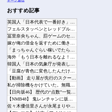
ギーク通信
おすすめ記事
英国人「日本代表で一番好き」上田綺世、プレミア移籍が浮上！現地サポが大興奮！獲得...
フェルスタッペンとレッドブルの新契約交渉報道について父親ヨスが否定
冨里奈央ちゃん、罰ゲームのセミをずっと気にしてたｗ【乃木坂46】
嫁が俺の借金を返すために働きに出てるんだが、化粧して夜出かけていく嫁を見ると腹が...
「まっちゃんぐらい稼いでたら最終的には許すかもｗ」って言ったら旦那が突然怒り出し...
海外「もう日本を離れるなよ！」 助っ人外国人にも敬意を払う日本人の姿に感動の声が...
韓国人「日本の気象庁が発表した“スーパー台風13号”の予想進路をご覧ください・・...
「豆腐が青色に変色したんだけど何で？」外国人が詳細を知りたがった日本のモノ特集
【動画】 走り屋が先行のスクーターに猛スピードで突っ込む事故。
私が掃除機をかけていた。無職の彼が床で寝ていた → 外では生きていけないダメ男は...
【日向坂46】 歴代の“点数”一覧、更新される
【NMB48】 鬼レンチャンに坂下真心きたあああああ
佐々木優佳里さんが永尾まりやプロデュースグループ「WASURENA」に加入発表！...