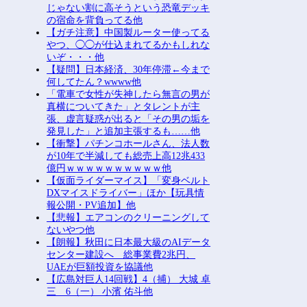
じゃない割に高そうという恐竜デッキ
の宿命を背負ってる他
【ガチ注意】中国製ルーター使ってる
やつ、◯◯が仕込まれてるかもしれな
いぞ・・・他
【疑問】日本経済、30年停滞←今まで
何してたん？wwww他
「電車で女性が失神したら無言の男が
真横についてきた」とタレントが主
張、虚言疑惑が出ると「その男の垢を
発見した」と追加主張するも……他
【衝撃】パチンコホールさん、法人数
が10年で半減しても総売上高12兆433
億円ｗｗｗｗｗｗｗｗｗｗ他
【仮面ライダーマイス】「変身ベルト
DXマイスドライバー」ほか【玩具情
報公開・PV追加】他
【悲報】エアコンのクリーニングして
ないやつ他
【朗報】秋田に日本最大級のAIデータ
センター建設へ 総事業費2兆円、
UAEが巨額投資を協議他
【広島対巨人14回戦】4（捕） 大城 卓
三 6（一） 小濱 佑斗他