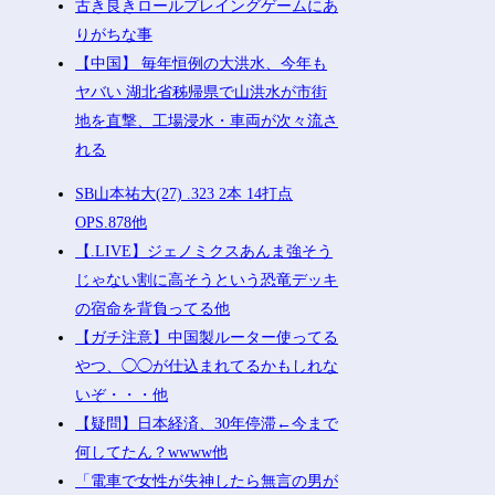
古き良きロールプレイングゲームにあ
りがちな事
【中国】 毎年恒例の大洪水、今年も
ヤバい 湖北省秭帰県で山洪水が市街
地を直撃、工場浸水・車両が次々流さ
れる
SB山本祐大(27) .323 2本 14打点
OPS.878他
【.LIVE】ジェノミクスあんま強そう
じゃない割に高そうという恐竜デッキ
の宿命を背負ってる他
【ガチ注意】中国製ルーター使ってる
やつ、◯◯が仕込まれてるかもしれな
いぞ・・・他
【疑問】日本経済、30年停滞←今まで
何してたん？wwww他
「電車で女性が失神したら無言の男が