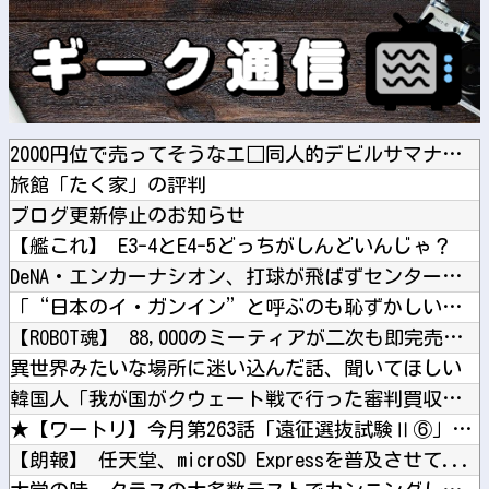
2000円位で売ってそうなエ□同人的デビルサマナー 第2話
旅館「たく家」の評判
ブログ更新停止のお知らせ
【艦これ】 E3-4とE4-5どっちがしんどいんじゃ？
DeNA・エンカーナシオン、打球が飛ばずセンターフライ…ベン...
「“日本のイ・ガンイン”と呼ぶのも恥ずかしいレベル」“停滞”...
【ROBOT魂】 88,000のミーティアが二次も即完売なの...
異世界みたいな場所に迷い込んだ話、聞いてほしい
韓国人「我が国がクウェート戦で行った審判買収が本当に深刻であ...
★【ワートリ】今月第263話「遠征選抜試験Ⅱ⑥」【最新話コメ...
【朗報】 任天堂、microSD Expressを普及させて...