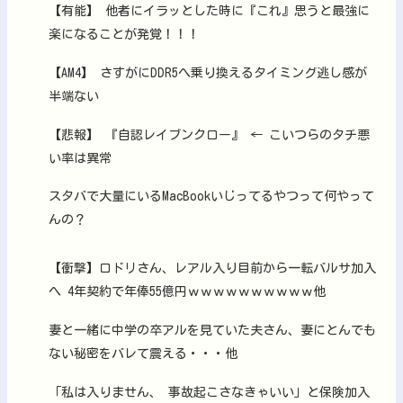
【有能】 他者にイラッとした時に『これ』思うと最強に
楽になることが発覚！！！
【AM4】 さすがにDDR5へ乗り換えるタイミング逃し感が
半端ない
【悲報】 『自認レイブンクロー』 ← こいつらのタチ悪
い率は異常
スタバで大量にいるMacBookいじってるやつって何やって
んの？
【衝撃】ロドリさん、レアル入り目前から一転バルサ加入
へ 4年契約で年俸55億円ｗｗｗｗｗｗｗｗｗｗ他
妻と一緒に中学の卒アルを見ていた夫さん、妻にとんでも
ない秘密をバレて震える・・・他
「私は入りません、 事故起こさなきゃいい」と保険加入