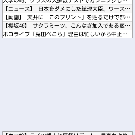
大学の時、クラスの大多数テストでカンニングしてた科目があった...
【ニュース】 日本をダメにした総理大臣、ワースト１位が同点で...
【動画】 天井に「このプリント」を貼るだけで部屋がイリュージ...
【櫻坂46】 サクラミーツ、こんなぎ加入である変化が...【...
ホロライブ「兎田ぺこら」理由は忙しいから中止あり得た「ホロ夏...
【悲報】 ロシアさん、ついに国民の財産を没収しはじめる
シカホワ村上、特大25号ホームラン！！！
Powered by livedoor 相互RSS