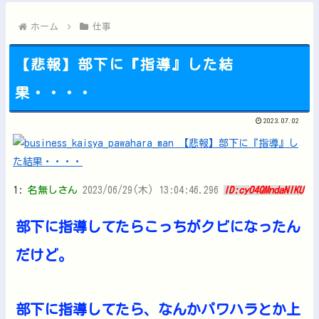
シャープ、シンプルで使いやすいオーブンレンジ「RE-WF18...
ペルソナ４R”メイン”ヒロインの里中千枝さん、来ている服と声...
ホーム
仕事
【悲報】部下に『指導』した結
果・・・・
Powered by livedoor 相互RSS
2023.07.02
1:
名無しさん
2023/06/29(木) 13:04:46.296
ID:cyO4QMndaNIKU
部下に指導してたらこっちがクビになったん
だけど。
部下に指導してたら、なんかパワハラとか上