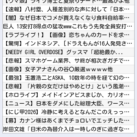
【ウマ娘】ライツ博士と夏祭りデート…最高かよ他
【速報】八村塁、人種差別的な声に対して「日本で生まれ日本で育...
【闇】なぜ日本でコメが買えなくなり食料自給率が過去最低に並ん...
巨人 13安打8得点の猛攻wwwこれもう先発全員安打だろ他
【ラブライブ！】【画像】恋ちゃんのカードを求めMELLOW ...
【驚愕】インドネシア、[ドラえもんが16人発見されるｗｗｗｗ...
【NEEDY GIRL OVERDOSE】グッスマ「超絶最か...
【悲報】スマホゲーム業界、サ終が相次ぎガチで危機的な状況に…...
【画像】女子アナさんの谷〇厳選ｗｗｗｗ他
【最強】玉置浩二とASKA、10数年の時を経て幻の合作曲をガ...
【悲報】「片親の女だけはやめとけ」という風潮、広まりつつある...
【ホロライブ】メイドインアビスまじか、カリオペすげえな他
【ニュース】日本をダメにした総理大臣、ワースト１位が同点でこ...
【にじ甲2026】冷静に考えるとなんだこのえっっっな格好は…...
【募】カナン様はあくまでチョロいでエッチしたいキャラ【画像】...
岸田文雄「日米の為替介入は一時しのぎに過ぎない。私なら円を強...