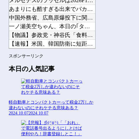
メルセデスのラッセルは2026F1マシンに対し雑音をきり離し...
あまりにも酷すぎる出来でバカにされまくったアニメ『ワンダンス...
中国外務省、広島原爆投下に関して「同情を得ようと核被害者の立...
一ノ瀬美空ちゃん、本日の｢タダイマ！｣に生出演！！！【乃木坂...
【物議】参政党・神谷氏「食料品の減税は愚策」←じゃあ他にどん...
【速報】米国、韓国防衛に短距離戦術核を検討※韓国談他
オタク「パソコン自作できます」DQN「自分で車やバイクいじれ...
スポンサーリンク
【にじさんじ】お互いをコードネームで呼び合ってたよいゆめ他
本日の人気記事
Powered by livedoor 相互RSS
軽自動車とコンパクトカーって税金2万しか
違わないのにそれケチる意味ある？
2024.10.07
2024.10.07