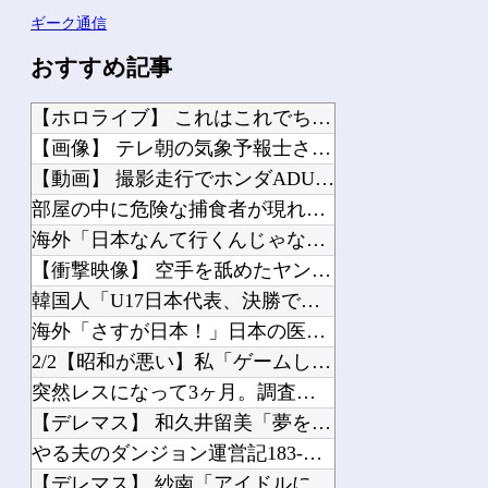
ギーク通信
おすすめ記事
【ホロライブ】 これはこれでちょっと裏来いよに見える
【画像】 テレ朝の気象予報士さん、意外と小さかった
【動画】 撮影走行でホンダADUO改良型エンジン（PU）を搭載したアストンマーチ...
部屋の中に危険な捕食者が現れた。完全に狙われている！ → 襲ってくる瞬間はこちら...
海外「日本なんて行くんじゃなかった…」 日本を知ってしまったディズニー信者、帰国...
【衝撃映像】 空手を舐めたヤンキーが道場破りした結果…こっちの瞬殺で終わる…
韓国人「U17日本代表、決勝で中国を破りアジア杯優勝（通算5回目・最多優勝国）」...
海外「さすが日本！」日本の医療従事者の倫理観の高さに海外が超感動
2/2【昭和が悪い】私「ゲームしてないでカニクリームコロッケ揚げるの手伝ってよ」...
突然レスになって3ヶ月。調査したら、真っ黒だった。もし嫁が目を覚ますならと、少し...
【デレマス】 和久井留美「夢を作って、いつか遊んで」
やる夫のダンジョン運営記183-雑談所ネタ118 懺悔小ネタ「創刻のファイアホイ...
【デレマス】 紗南「アイドルに似合うポケモン？」