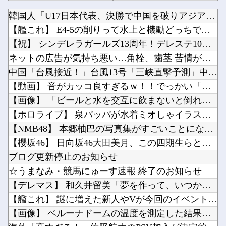
海外「高すぎる！」佐野航大のPSV加入が決定的になり海外大騒ぎ！（海外の反応）
【速報】米国、韓国防衛に短距離戦術核を検討※韓国談他
韓国人「U17日本代表、決勝で中国を破りアジア杯優勝（通算5...
【ガンダム】 ザクって一言でいっても色々バリエーションがあるよね
【ラブライブ！】声優との1体1イベントみんななに話すの？他
【艦これ】 E4-5の削りって水上と機動どっちでやったでち？
「高市総理には愛想尽かした」コメ余りに農家が悲鳴 売値は生産原価の半分以下に…
【画像】アイドルにしか見えないセクシー女優さんが話題になるｗｗｗｗｗｗ他
【祝】 シンデレラガールズ13周年！デレステ10周年おめでと...
オタク「パソコン自作できます」DQN「自分で車やバイクいじれます」他
ネットの広告が気持ち悪い…角栓、歯茎 苦情が急増
韓国人「どうやら五輪サッカー日韓戦でも審判の接待があった模様…」→「メダル剥奪なのでは…？...
中国「台風接近！」台風13号「三峡直撃予測」中国「上流大洪水...
【朗報】キングダムの河了貂、覚醒する他
【動画】 音がカッコ良すぎるｗ！！でっかい「三角定規」のブー...
Powered by livedoor 相互RSS
主人公の実父←強い 主人公の実姉←クソ強い 主人公の実兄←こいつ他
【画像】 「ビールと水を交互に飲まないと倒れるグラス」発売
【画像】日本共産党の街宣車、ほんと碌でもないな他
【ホロライブ】 泉パッパが水着ミオしゃイラストあげとる
【NMB48】 本郷柚巴の写真集がすごいことになってる
【櫻坂46】 日向坂46大田美月、この四期生らと交流がある模...
ブログ更新停止のお知らせ
Powered by livedoor 相互RSS
☆うまなみ・競馬にゅーす速報 終了のお知らせ
【デレマス】 和久井留美「夢を作って、いつか遊んで」
【艦これ】 謎に増えた新人やVが今回のイベントで何人生き残る...
【画像】 ベルーナドームの温度を測定した結果ｗｗｗ