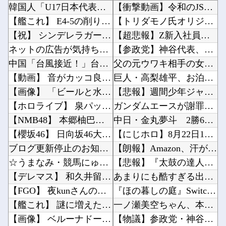
韓国人「U17日本代表、決勝で中国を破りアジア杯優勝（通算5回目・最多優勝国）」→「韓国は...
【衝撃動画】令和のJS、レベチｗｗｗｗｗｗｗｗｗｗｗｗｗｗｗｗｗｗｗｗｗｗｗｗｗｗｗｗｗｗ...
【艦これ】 E4-5の削りって水上と機動どっちでやったでち？
【トリダモノ氏オリジナルキャラクター】PLAMATEA「MXちゃん」プラモデル【予約開始】...
【祝】 シンデレラガールズ13周年！デレステ10周年おめでとう！ガチャ更新SSR八神マキノ...
【超悲報】Z新入社員、意地でも「9月の社員旅行」の計画をやらないｗｗｗｗｗ他
ネットの広告が気持ち悪い…角栓、歯茎 苦情が急増
【参政党】神谷代表、食料品の消費減税「天下の愚策だ」と批判他
中国「台風接近！」台風13号「三峡直撃予測」中国「上流大洪水！（三峡上流」中国都市「8/5...
父の元ウワキ相手の女が結婚したらしいです。許せないから「嫁さんはフリンの過去がある」って旦...
【動画】 音がカッコ良すぎるｗ！！でっかい「三角定規」のブーメラン！！
巨人・高梨雄平、お泊まり不倫愛他
【画像】 「ビールと水を交互に飲まないと倒れるグラス」発売
【悲報】週間少年ジャンプのグッズ(43億円分)を注文し全てキャンセルした女逮捕ｗｗｗｗｗｗ...
【ホロライブ】 泉パッパが水着ミオしゃイラストあげとる
ガンダムエースが謝罪…人気カード付録で2026年9月号が全国的に入手困難に他
【NMB48】 本郷柚巴の写真集がすごいことになってる
中日・金丸夢斗 2勝6敗 防2.61→5勝8敗 防2.50他
【櫻坂46】 日向坂46大田美月、この四期生らと交流がある模様
【にじホロ】8月22日19時から、史上初 ”推しトークバラエティ” 番組 ◤選抜！推しナイ...
ブログ更新停止のお知らせ
【朗報】Amazon、汗が飛び散る灼熱の「マンガ毎週末セール（50%還元）」を開催！他
☆うまなみ・競馬にゅーす速報 終了のお知らせ
【悲報】『太鼓の達人』、お馴染みのフォントが大人の事情で変更に…他
【デレマス】 和久井留美「夢を作って、いつか遊んで」
あまりにも酷すぎる出来でバカにされまくったアニメ『ワンダンス』、原作者本人が手書きアニメを...
【FGO】 夜kunさんのモルガンイラスト！！ 蝶の羽好きです！
『ほの暮しの庭』Switch2版 21,965本、Switch版 12,458本他
【艦これ】 謎に増えた新人やVが今回のイベントで何人生き残るだろうか
一ノ瀬美空ちゃん、本日の｢タダイマ！｣に生出演！！！【乃木坂46】他
【画像】 ベルーナドームの温度を測定した結果ｗｗｗ
【物議】参政党・神谷氏「食料品の減税は愚策」←じゃあ他にどんな経済対策があるんだよ？他