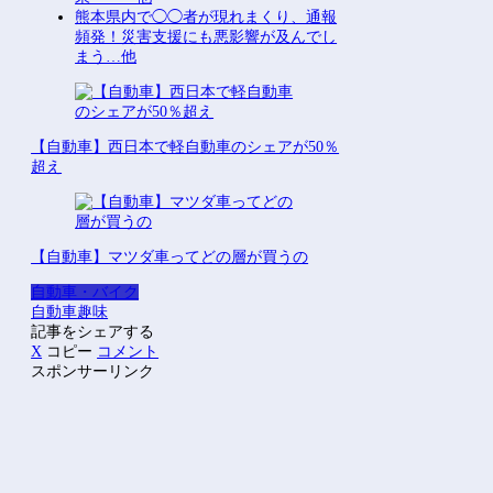
熊本県内で◯◯者が現れまくり、通報
頻発！災害支援にも悪影響が及んでし
まう…他
【自動車】西日本で軽自動車のシェアが50％
超え
【自動車】マツダ車ってどの層が買うの
自動車・バイク
自動車
趣味
記事をシェアする
X
コピー
コメント
スポンサーリンク