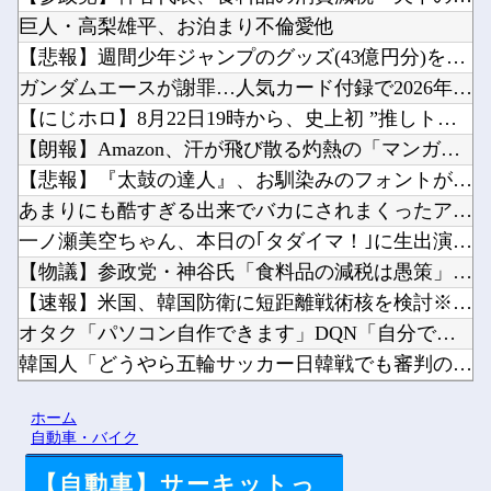
巨人・高梨雄平、お泊まり不倫愛他
【悲報】週間少年ジャンプのグッズ(43億円分)を注文し全てキ...
ガンダムエースが謝罪…人気カード付録で2026年9月号が全国...
【にじホロ】8月22日19時から、史上初 ”推しトークバラエ...
【朗報】Amazon、汗が飛び散る灼熱の「マンガ毎週末セール...
【悲報】『太鼓の達人』、お馴染みのフォントが大人の事情で変更...
あまりにも酷すぎる出来でバカにされまくったアニメ『ワンダンス...
一ノ瀬美空ちゃん、本日の｢タダイマ！｣に生出演！！！【乃木坂...
【物議】参政党・神谷氏「食料品の減税は愚策」←じゃあ他にどん...
【速報】米国、韓国防衛に短距離戦術核を検討※韓国談他
オタク「パソコン自作できます」DQN「自分で車やバイクいじれ...
韓国人「どうやら五輪サッカー日韓戦でも審判の接待があった模様...
【朗報】キングダムの河了貂、覚醒する他
ホーム
今iPhone 17 Pro Max買うってあり？他
自動車・バイク
【自動車】サーキットっ