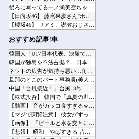
後ろに写ってる一ノ瀬美空ちゃんがヤバすぎるｗ【乃木坂46】
【日向坂46】 藤嶌果歩さん"ホンモノ"感が凄い・・・
【櫻坂46】 リアミ、説教おじさんが現れた模様...
最終回後のメタルダーはどうなったんだ…
おすすめ記事!車
【ガンプラ】 レオパルドとダヴィンチって通してるとこ全然ないんだな…
【速報】 日本一ソフトウェア「定価9000円のゲームです。買って下さい。」→結果...
韓国人「U17日本代表、決勝で中国を破りアジア杯優勝（通算5...
【にじさんじ】 間違いなく過去最高レベルの傾き
韓国が独島を不法占拠？…日本の高校新教科書、また強引な主張＝...
【VTuber】 学術系VTuber、アカデミア関係者らに「V名義の活動を本人の...
ネットの広告が気持ち悪い…角栓、歯茎 苦情が急増
旦那のとこのパート事務員(美人)に呼び止められた。すると「あ...
中国「台風接近！」台風13号「三峡直撃予測」中国「上流大洪水...
【株式投資】 韓国で「真夏の世の夢」崩壊、若者中心に多くの人...
Powered by livedoor 相互RSS
【動画】 音がカッコ良すぎるｗ！！でっかい「三角定規」のブー...
【マジで閲覧注意】 彼女がずっとエアコンを見上げていた。どう...
【画像】 「ビールと水を交互に飲まないと倒れるグラス」発売
【悲報】 昭和、やばすぎる 昔は良かったって何だよ