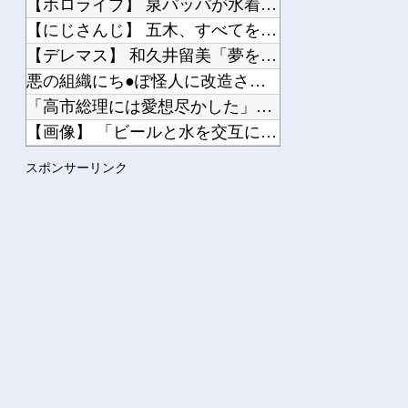
【ホロライブ】 泉パッパが水着ミオしゃイラストあげとる
【にじさんじ】 五木、すべてをメモ帳で管理する長尾に表計算ソ...
【デレマス】 和久井留美「夢を作って、いつか遊んで」
悪の組織にち●ぽ怪人に改造されたやる夫のお話 第3話
「高市総理には愛想尽かした」コメ余りに農家が悲鳴 売値は生産...
【画像】 「ビールと水を交互に飲まないと倒れるグラス」発売
【パラレルワールド】 ある人物の存在が世界から完全に消失…何...
スポンサーリンク
【動画】中国の電動バイクが発火炎上
Powered by livedoor 相互RSS