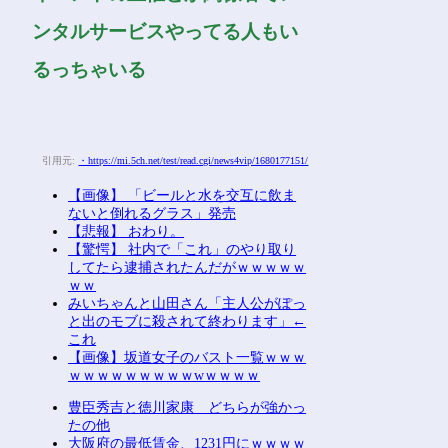
ンタルサービスやってる人もい
るっちゃいる
引用元:
・https://mi.5ch.net/test/read.cgi/news4vip/1680177151/
【画像】 「ビールと水を交互に飲ま
ないと倒れるグラス」発売
【悲報】 おわり。
【驚愕】 社内で「これ」のやり取り
してたら逮捕されたんだがｗｗｗｗｗ
ｗｗ
みいちゃんと山田さん「主人公がぽっ
と出のモブに殺されて終わります」←
これ
【画像】坂道女子のバスト一覧ｗｗｗ
ｗｗｗｗｗｗｗｗｗwｗｗｗｗ
豊臣秀吉と徳川家康 どちらが強かっ
たの他
大阪府の最低賃金、1231円にｗｗｗｗ