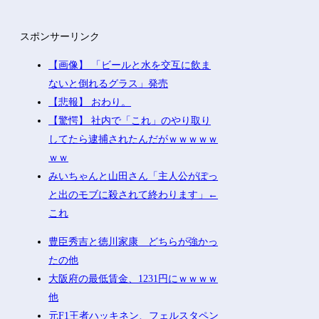
スポンサーリンク
【画像】 「ビールと水を交互に飲ま
ないと倒れるグラス」発売
【悲報】 おわり。
【驚愕】 社内で「これ」のやり取り
してたら逮捕されたんだがｗｗｗｗｗ
ｗｗ
みいちゃんと山田さん「主人公がぽっ
と出のモブに殺されて終わります」←
これ
豊臣秀吉と徳川家康 どちらが強かっ
たの他
大阪府の最低賃金、1231円にｗｗｗｗ
他
元F1王者ハッキネン、フェルスタペン