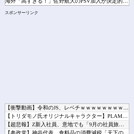
海外「高すぎる！」佐野航大のPSV加入が決定的になり海外大騒...
【ガンダム】 ザクって一言でいっても色々バリエーションがある...
スポンサーリンク
「高市総理には愛想尽かした」コメ余りに農家が悲鳴 売値は生産...
Powered by livedoor 相互RSS
【衝撃動画】令和のJS、レベチｗｗｗｗｗｗｗｗｗｗｗｗｗｗｗ...
【トリダモノ氏オリジナルキャラクター】PLAMATEA「MX...
【超悲報】Z新入社員、意地でも「9月の社員旅行」の計画をやら...
【参政党】神谷代表、食料品の消費減税「天下の愚策だ」と批判他