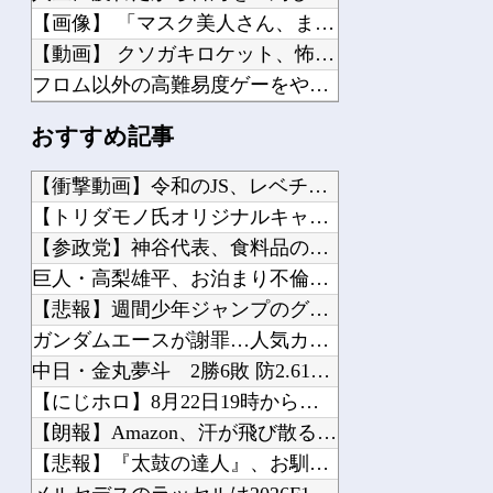
【画像】 「マスク美人さん、また我々を欺く」←海外でも流行りだした結果がこちらw...
【動画】 クソガキロケット、怖すぎる…これよく轢かずに止まれたな
フロム以外の高難易度ゲーをやらない理由ｗｗｗｗ
【悲報】 ゼノブレイド・ヨッシー・スタフォ ミリオン未達・・・
おすすめ記事
Switch2版『モンハンワイルズ』の動作環境が判明！
女戦士・猫獣人・ハーフエルフ・僧侶の4人パーティ
【衝撃動画】令和のJS、レベチｗｗｗｗｗｗｗｗｗｗｗｗｗｗｗ...
【BF6】 みんなBFらしさがどうこう言っててもフルオートビームゲーしたいのが本...
【トリダモノ氏オリジナルキャラクター】PLAMATEA「MX...
最終回後のメタルダーはどうなったんだ…
【参政党】神谷代表、食料品の消費減税「天下の愚策だ」と批判他
【ガンプラ】 レオパルドとダヴィンチって通してるとこ全然ないんだな…
巨人・高梨雄平、お泊まり不倫愛他
【速報】 日本一ソフトウェア「定価9000円のゲームです。買って下さい。」→結果...
【悲報】週間少年ジャンプのグッズ(43億円分)を注文し全てキ...
シャアってツインテール少女時代のハマーンは好みじゃなかったの？
ガンダムエースが謝罪…人気カード付録で2026年9月号が全国...
中日・金丸夢斗 2勝6敗 防2.61→5勝8敗 防2.50他
【にじホロ】8月22日19時から、史上初 ”推しトークバラエ...
【朗報】Amazon、汗が飛び散る灼熱の「マンガ毎週末セール...
Powered by livedoor 相互RSS
【悲報】『太鼓の達人』、お馴染みのフォントが大人の事情で変更...