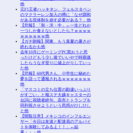
他
元F1王者ハッキネン、フェルスタペン
のマクラーレン加入の噂に「なぜ調和
がある現体制を崩す必要がある？」他
【悲報】「和・洋・中」←一生どれか
一つしか食えないとしたら？ｗｗｗｗ
ｗｗｗｗｗｗ他
【ガチ朗報】関東、もう真夏の暑さが
終わるかも他
去年10月にゲーミングPC買おうと思
ったけどもう少し後でいいやで時期逃
したらうなぎ登りに値上がりしていっ
た他
【悲報】60代男さん、小学生に秘めた
夢を語って通報されるｗｗｗｗｗｗｗ
他
「マスコミの立ち位置の勘違いっぷり
がすごい」と報ステ大越キャスターの
台詞に視聴者絶句、高市とトランプを
同列視させようという思惑がひしひし
と他
【閲覧注意】メキシコのインフルエン
サー「今日は友達と配達員のアルバイ
トを体験してみるよ！！」←結
果・・・他