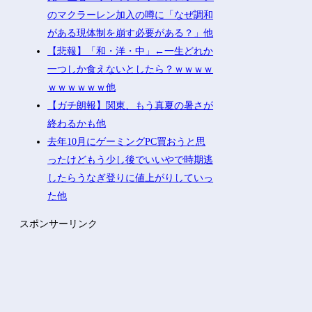
のマクラーレン加入の噂に「なぜ調和
がある現体制を崩す必要がある？」他
【悲報】「和・洋・中」←一生どれか
一つしか食えないとしたら？ｗｗｗｗ
ｗｗｗｗｗｗ他
【ガチ朗報】関東、もう真夏の暑さが
終わるかも他
去年10月にゲーミングPC買おうと思
ったけどもう少し後でいいやで時期逃
したらうなぎ登りに値上がりしていっ
た他
スポンサーリンク