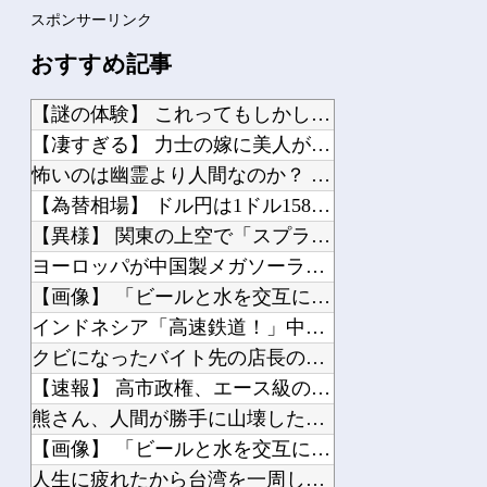
スポンサーリンク
おすすめ記事
【謎の体験】 これってもしかして幽体離脱だったのか？
【凄すぎる】 力士の嫁に美人が多い理由→「これ」だったｗｗｗｗｗｗｗ
怖いのは幽霊より人間なのか？ 暴力団にまつわる怖い話傑作7選
【為替相場】 ドル円は1ドル158円台半ば 介入警戒をしつつ円売りが続行
【異様】 関東の上空で「スプライト」という発光現象が観測される！多くの人が地上か...
ヨーロッパが中国製メガソーラーを締め出しｗｗｗ
【画像】 「ビールと水を交互に飲まないと倒れるグラス」発売
インドネシア「高速鉄道！」中国「大赤字！」インドネシア「運営会社の株式購入！（負...
クビになったバイト先の店長のインスタ見つけた
【速報】 高市政権、エース級の財務官僚・一松旬氏を左遷「彼は協力的でなかった」財...
熊さん、人間が勝手に山壊した結果殺されてしまう…これ半分虐殺だろ
【画像】 「ビールと水を交互に飲まないと倒れるグラス」発売
人生に疲れたから台湾を一周してきた