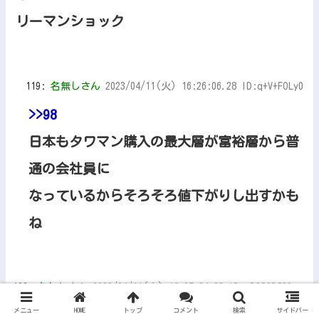
リーマンショック
119:
名無しさん
2023/04/11(火) 16:26:06.28 ID:q+V+FOLy0
>>98
日本もタワマン購入の最大層が富裕層から普
通の会社員に
なっているからそろそろ値下がりし出すかも
ね
102:
名無しさん
2023/04/11(火) 16:07:24.33 ID:qB2S0B800
メニュー
HOME
トップ
コメント
検索
サイドバー
一番ヤバいのが結局住宅ローン