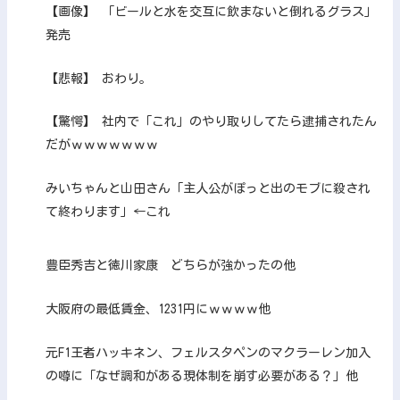
【画像】 「ビールと水を交互に飲まないと倒れるグラス」
発売
【悲報】 おわり。
【驚愕】 社内で「これ」のやり取りしてたら逮捕されたん
だがｗｗｗｗｗｗｗ
みいちゃんと山田さん「主人公がぽっと出のモブに殺され
て終わります」←これ
豊臣秀吉と徳川家康 どちらが強かったの他
大阪府の最低賃金、1231円にｗｗｗｗ他
元F1王者ハッキネン、フェルスタペンのマクラーレン加入
の噂に「なぜ調和がある現体制を崩す必要がある？」他