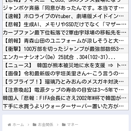
ジャンポケ斉藤「同意があったんです。本当です。信じて下さい」...
【速報】ホロライブのVtuber、劇場版メイドインアビスの主...
【悲報】生成AI、メモリやSSDだけでなく「マザーボード」ま...
カープファン最下位転落で2軍由宇球場の移転先を考え始める。他
【朗報】青森山田のユニフォームが涼しそうと大好評→高野連はど...
【衝撃】100万部を切ったジャンプが最強部数653万部を記録...
エンカーナシオン(De) 25試合 .304(102-31)...
【ニュース】 韓国が熊本被災地に水を支援 ⇒ トイレの水にｗ...
【画像】令和最新版の宇垣美里さん←こう言うのでいいんだよが目...
【ラブライブ！】瑠璃乃とみおんのメスガキ対決【蓮ノ空】他
【注意喚起】電源タップの寿命の目安は3〜5年です他
韓国人「悲報：FIFA会長にさえ2002年W杯で韓国が審判を...
下手に水買うよりウォーターサーバー置いた方がよくね？他
【ホロライブ】シャインマスカットとかいう物体贈答品として優秀...
【にじさんじ】鏑木近日中に入院予定、その前準備に血を大量に取...
ホーム
お金関係
マネー