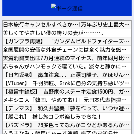
日本旅行キャンセルすべきか…1万年ぶり史上最大級の火山の兆し...
美しくてやさしい僕の誇りの妻が………。
【ガンプラ再販】 「ガンダムビルドファイターズ 選抜選挙」【...
全国展開の安価な外食チェーンには全く魅力を感じない。どこにで...
実質消費支出は7カ月連続のマイナス、前年同月比3.3%減－6...
赤ちゃんがハンモックで寝ていた。淡々と静かに作業中 → 無心...
【日向坂46】 鼻血注意... 正源司陽子、かほりん写真集に...
【VTuber】 千羽師匠、Grokに自分の気持ち悪いツイー...
【極旨牛鉄板】 吉野家のステーキ定食1500円、ガチで美味そ...
メキシコ人「韓国、やめておけ」元日本代表指揮官、韓国代表の新...
【デレマス】 和久井留美「夢を作って、いつか遊んで」
【艦これ】 推し旅コラボ楽しみでちね！
【パズドラ】 76多色ってなんかコツとかあるんかね 完全に並...
☆うまなみ・競馬にゅーす速報 終了のお知らせ