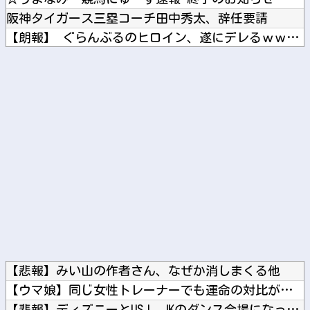
阪神タイガース三塁コーチ田中秀太、辞任要請
【朗報】 ぐらんぶるのヒロイン、遂にデレるｗｗｗｗ
浦和レッズ退団のMF中島翔哉がポルトガル2部ポルティモネンセ...
【画像】 「ビールと水を交互に飲まないと倒れるグラス」発売
Powered by livedoor 相互RSS
【悲報】みい山の作者さん、なぜか消しまくる他
【ウマ娘】同じ女性トレーナーでも運命の対比が美しい…【スタブ...
【悲報】ディズニーとUSJ、JKのダンス会場になってしまうｗ...