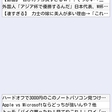
外国人「アジア杯で優勝するんだ」日本代表、W杯ポット1入りに...
【凄すぎる】 力士の嫁に美人が多い理由→「これ」だったｗｗｗ...
【ホロライブ】 これはこれでちょっと裏来いよに見える
【日向坂46】 大丈夫か... 藤嶌果歩の結構マズい話
Powered by livedoor 相互RSS
ハードオフで3000円のこのノートパソコン見つけたんだけどど...
Apple vs Microsoftならどっちが強いんや？他
トッモ「バイク買ったわ！見てやこれ！」ワイ「これスクーターじ...