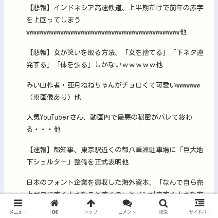
【悲報】インドネシア高速鉄道、上半期だけで前年の赤字
を上回ってしまう
wwwwwwwwwwwwwwwwwwwwwwwwwwwwwwwwwwwwwwwwwwwww他
【悲報】女が笑いを取る方法、「女を捨てる」「下ネタ連
発する」「体を張る」しかないｗｗｗｗｗ他
みい山作者・亜月ねねちゃんがチョロくて可愛いwwwwwww
（※画像あり）他
人気YouTuberさん、動画内で最悪の秘密がバレて終わ
る・・・他
【速報】都知事、東京駅近くの都八重洲駐車場に「巨大地
下シェルター」整備を正式表明他
日本のフォント企業を買収した海外資本、「なんで自ら売
上ゼロにするようなことするの」とドン引きするような方
針転換を……他
メニュー
HOME
トップ
コメント
検索
サイドバー