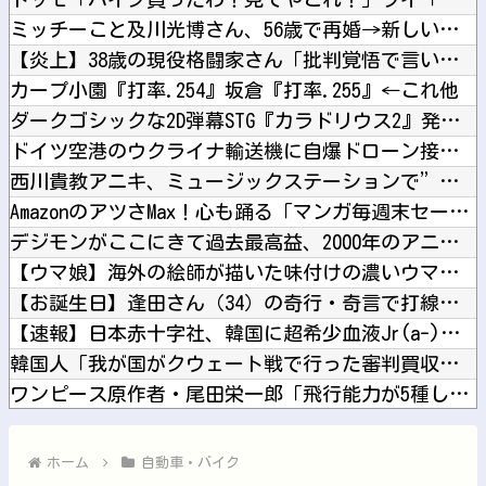
ミッチーこと及川光博さん、56歳で再婚→新しい命まで授かるｗ...
【炎上】38歳の現役格闘家さん「批判覚悟で言います。19歳の...
カープ小園『打率.254』坂倉『打率.255』←これ他
ダークゴシックな2D弾幕STG『カラドリウス2』発売決定！他
ドイツ空港のウクライナ輸送機に自爆ドローン接近、見つけた空港...
西川貴教アニキ、ミュージックステーションで”魅惑のマーメイド...
AmazonのアツさMax！心も踊る「マンガ毎週末セール（5...
デジモンがここにきて過去最高益、2000年のアニメ放送当時を...
【ウマ娘】海外の絵師が描いた味付けの濃いウマ娘からしか得られ...
【お誕生日】逢田さん（34）の奇行・奇言で打線組んだ・・・他
【速報】日本赤十字社、韓国に超希少血液Jr(a-)を提供「韓...
韓国人「我が国がクウェート戦で行った審判買収が本当に深刻であ...
ワンピース原作者・尾田栄一郎「飛行能力が5種しか確認されてな...
【にじ甲2026】アベヒパワヒって両立するんやな他
AmazonのアツさMax！心も踊る「マンガ毎週末セール（5...
ホーム
自動車・バイク