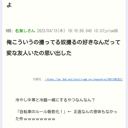
よ
105:
名無しさん
2023/04/13(木) 18:15:50.943 ID:O7jyIsw80
俺こういうの撮ってる奴撮るの好きなんだって
変な友人いたの思い出した
引用元:
・https://mi.5ch.net/test/read.cgi/news4vip/1681356322/
冷やし中華と冷麺一緒にするやつなんなん？
「自転車のルール厳罰化！」← 正直なんの意味もなかっ
た件ｗｗｗｗｗｗｗｗ