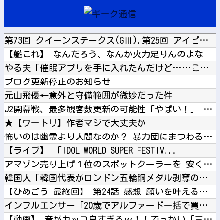
第73回 クイーンステークス(GⅢ).第25回 アイビスサマ...
【艦これ】 なんだろう、なんか火力足りんのよな
やる夫「催眠アプリを手に入れたんだけど……これ必要だった？」...
ブログ更新停止のお知らせ
元山飛優←意外と守備範囲が微妙だった件
J2開幕戦、最多観客数更新の可能性「やばい！」 チケット6万...
★【ワートリ】作者マジで大丈夫か
怖いのは幽霊より人間なのか？ 暴力団にまつわる怖い話傑作7選
【ライブ】 「IDOL WORLD SUPER FESTIV...
アマゾン売り上げ１位のスポットクーラーを 安く買った 今日設...
韓国人「韓国代表がロンドン五輪銅メダル剥奪の危機！海外メディ...
【ひめごう 最終回】 第24話 感想 願いを叶える流星群【姫...
インフルエンサー「20歳でアルファード一括で買えちゃう私って...
【動画】 音がカッコ良すぎるｗ！！でっかい「三角定規」のブー...