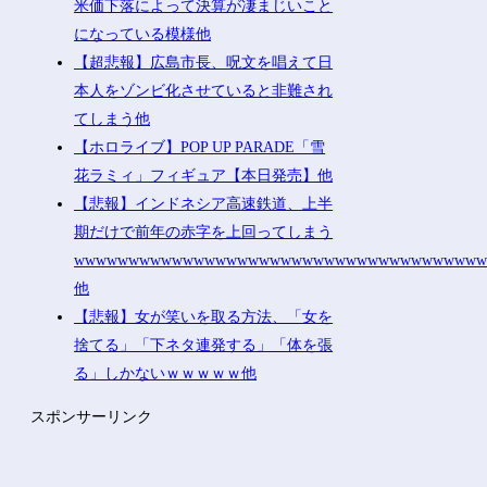
米価下落によって決算が凄まじいこと
になっている模様他
【超悲報】広島市長、呪文を唱えて日
本人をゾンビ化させていると非難され
てしまう他
【ホロライブ】POP UP PARADE「雪
花ラミィ」フィギュア【本日発売】他
【悲報】インドネシア高速鉄道、上半
期だけで前年の赤字を上回ってしまう
wwwwwwwwwwwwwwwwwwwwwwwwwwwwwwwwwwwww
他
【悲報】女が笑いを取る方法、「女を
捨てる」「下ネタ連発する」「体を張
る」しかないｗｗｗｗｗ他
スポンサーリンク