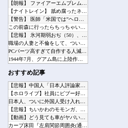
【朗報】 ファイアーエムブレムさん、ついにキャラ成長率がゲーム内で見れるようにな...
【ナイトレイン】 舐め腐ったネタビルドで床舐めしまくる「俺って面白いやろ？」みた...
【警告】 医師「米国では”ヘロインと同じくらいヤバい薬”が日本では平気で処方され...
この前森に行ったらちっちゃいウリボー見つけた
【悲報】 氷河期弱おぢ（50）、新聞に絶望の投稿ｗｗｗｗｗｗｗｗｗｗｗ
職場の人妻と不倫をして、ついに、、、
PCパーツ高すぎて自作する人減ってるよな
1944年7月、グアム島に上陸作戦を展開する米海兵隊を空撮！
【画像】 農家ワイが作ったタマネギ、お前らの想像する1.5倍はデカいぞ
おすすめ記事
韓国サッカーのイメージが墜落
【大悲報】 日本さん、ガチで滅びそう…
【悲報】中国人「日本人評論家がBYDのラッコの装備を褒めてる...
【衝撃】 中国製ルーター20機種にバックドア発見！ ネットに繋ぐだけで35秒ごと...
【ホロライブ】社員にビブー好きがいるに違いない（確信他
【警告】 医師「米国では”ヘロインと同じくらいヤバい薬”が日本では平気で処方され...
日本人、ついに外国人受け入れ反対が過半数突破ｗｗｗ他
中国「大洪水！」中国ダム「決壊」地元民「公式発表より死者多い！」中国政府「住民拘...
【悲報】ちいかわのモモンガ、逝きそう他
【日本横断】 大型の台風15号(チャンホン)…お盆休みの天気に影響するおそれ
【動画】どう見ても車がヤバい事故動画、謎にバイク批判派が湧い...
【戦慄】中学生男女、自然の家でやらかす…
カープ床田『左肩関節周囲炎(通称四十肩)』との診断。最短での...