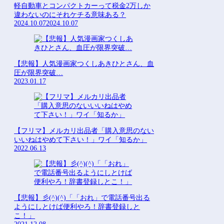
軽自動車とコンパクトカーって税金2万しか
違わないのにそれケチる意味ある？
2024.10.07
2024.10.07
【悲報】人気漫画家つくしあきひとさん、血
圧が限界突破…
2023.01.17
【フリマ】メルカリ出品者「購入意思のない
いいねはやめて下さい！」ワイ「知るか」
2022.06.13
【悲報】彡(^)(^)「「おれ」で電話番号出る
ようにしとけば便利やろ！辞書登録しと
こ！」