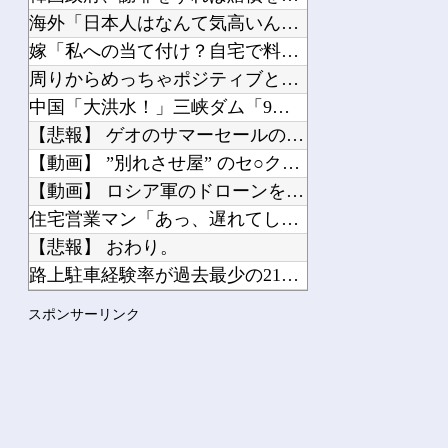
Powered by livedoor 相互RSS
海外「日本人はなんて気高いんだ！」 英高級紙も驚愕した極限の...
嫁「私への当て付け？自宅で料理する人も料理上手な人も大っっ嫌...
周りからめっちゃポジティブとか努力家とか言われる。しかし私は...
中国「大洪水！」三峡ダム「9門開放！（全力放流」中国都市「三...
【悲報】 ゲオのサマーセールのチラシにPS5本体が載ってない
【動画】 ”別れさせ屋” のセ○クス、凄すぎるｗｗｗ そりゃ...
【動画】 ロシア軍のドローンをネット発射装置で撃墜するウクラ...
住宅営業マン「あっ、遅れてしまってすみませ～ん(笑)」 客「...
【悲報】 おわり。
路上駐車経験率が過去最少の21%へ低下！タイムズ会員にアンケ...
【ネオポルテ】 実写配信中に金〇が映る大事故が発生!?
スポンサーリンク
【画像】 卒業が決定しているホロライブVtuberさん、にじ...
Powered by livedoor 相互RSS