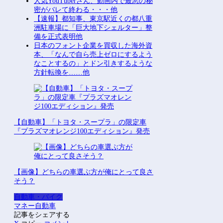
人気YouTuberさん、動画内で最悪の秘
密がバレて終わる・・・他
【速報】都知事、東京駅近くの都八重
洲駐車場に「巨大地下シェルター」整
備を正式表明他
日本のフォント企業を買収した海外資
本、「なんで自ら売上ゼロにするよう
なことするの」とドン引きするような
方針転換を……他
【自動車】「トヨタ・スープラ」の限定車
『プラズマオレンジ100エディション』発売
【画像】どちらの車選ぶ方が俺にとって良さ
そう？
自動車・バイク
マネー
自動車
記事をシェアする