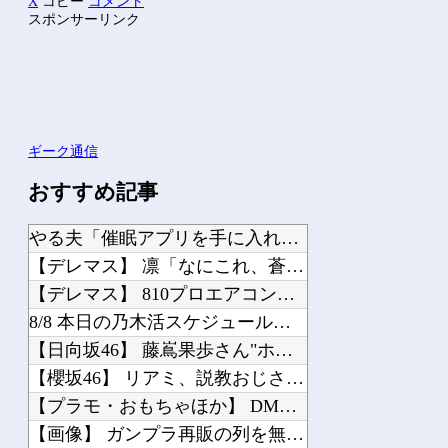
X
コピー
コメント
スポンサーリンク
ギーク通信
おすすめ記事
やる夫「催眠アプリを手に入れたんだけど……これ必要だった？」 第29話
【デレマス】 凛「なにこれ、蒼穹のファフナー？」モバP「資料だから見といてくれ」
【デレマス】 810プロエアコン騒動【ぷちかれシリーズ】
8/8 本日の乃木活スケジュールです！！！【乃木坂46】
【日向坂46】 藤嶌果歩さん"ホンモノ"感が凄い・・・
【櫻坂46】 リアミ、説教おじさんが現れた模様...
【プラモ・おもちゃほか】 DMM「【最大50%OFF】激アツ！おもちゃ・ホビー夏...
【画像】 ガンプラ再販の列を無視して開店ダッシュした客の末路…