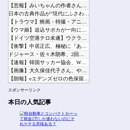
【悲報】みいちゃんの作者さん、泣いてしまう?他
日本の古典作品が”現代にふさわしい表現”に強制変更される事態...
【トラウマ】映画・特撮・アニメ・漫画・ゲームで「主人公がガチ...
Powered by livedoor 相互RSS
【ウマ娘】追込サポカが一向にアップデートされない理由…「これ...
【ドイツ空港テロ未遂】ウクライナ機に爆発物搭載ドローン接近→...
【衝撃】中居正広、極秘に『ある事』を始めていたと判明する・・...
ドジャース・佐々木朗希、2回にダイヤモンドバックス・アレナド...
【速報】韓国サッカー協会、W杯・五輪予選で外国審判員や監督官...
【画像】大久保佳代子さん、やっぱりドスケベだったｗｗｗｗｗｗ...
【朗報】eエデンズゼロの色保留変化の信頼度ｗｗｗｗｗｗｗｗｗ...
【Vtuber】中日のCS進出が普通にあり得るセリーグ他
スポンサーリンク
【にじさんじ】はかちぇ「極端なアホなのでここ数日、2足の靴下...
本日の人気記事
Powered by livedoor 相互RSS