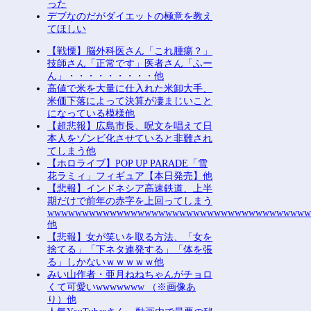
った
デブなのだがダイエットの極意を教え
てほしい
【戦慄】脳外科医さん「これ腫瘍？」
技師さん「正常です」医者さん「ふー
ん」・・・・・・・・・他
高値で米を大量に仕入れた米卸大手、
米価下落によって決算が凄まじいこと
になっている模様他
【超悲報】広島市長、呪文を唱えて日
本人をゾンビ化させていると非難され
てしまう他
【ホロライブ】POP UP PARADE「雪
花ラミィ」フィギュア【本日発売】他
【悲報】インドネシア高速鉄道、上半
期だけで前年の赤字を上回ってしまう
wwwwwwwwwwwwwwwwwwwwwwwwwwwwwwwwwwwww
他
【悲報】女が笑いを取る方法、「女を
捨てる」「下ネタ連発する」「体を張
る」しかないｗｗｗｗｗ他
みい山作者・亜月ねねちゃんがチョロ
くて可愛いwwwwwww （※画像あ
り）他