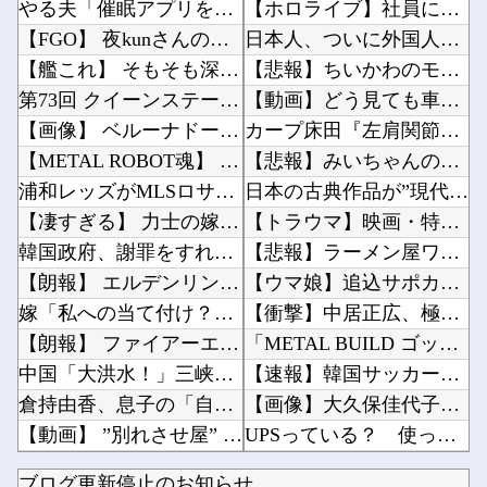
やる夫「催眠アプリを手に入れたんだけど……これ必要だった？」 第29話
【ホロライブ】社員にビブー好きがいるに違いない（確信他
【FGO】 夜kunさんのモルガンイラスト！！ 蝶の羽好きです！
日本人、ついに外国人受け入れ反対が過半数突破ｗｗｗ他
【艦これ】 そもそも深海ってなんか悪いことしたの
【悲報】ちいかわのモモンガ、逝きそう他
第73回 クイーンステークス(GⅢ).第25回 アイビスサマーダッシュ(GⅢ)
【動画】どう見ても車がヤバい事故動画、謎にバイク批判派が湧いてきて終わる他
【画像】 ベルーナドームの温度を測定した結果ｗｗｗ
カープ床田『左肩関節周囲炎(通称四十肩)』との診断。最短での復帰も視野他
【METAL ROBOT魂】 ズゴック SEED FRREDOM ver明日予約開始！！キ...
【悲報】みいちゃんの作者さん、泣いてしまう?他
浦和レッズがMLSロサンゼルス・ギャラクシーのDF山根視来を獲得へ 曺貴裁監督の湘南時代の...
日本の古典作品が”現代にふさわしい表現”に強制変更される事態が進行中、今の価値観に照らせば...
【凄すぎる】 力士の嫁に美人が多い理由→「これ」だったｗｗｗｗｗｗｗ
【トラウマ】映画・特撮・アニメ・漫画・ゲームで「主人公がガチで敗北した回」と聞いて真っ先に...
韓国政府、謝罪をすれば賠償を放棄する案を日本側に提示するも拒否される＝韓国の反応
【悲報】ラーメン屋ワイ、親切で器を重ねただけなのにクソ店主にキレられる ←…礼儀正しいワイ...
【朗報】 エルデンリングマグネットきたあああああ
【ウマ娘】追込サポカが一向にアップデートされない理由…「これだけ出さないってことは」他
嫁「私への当て付け？自宅で料理する人も料理上手な人も大っっ嫌い！」嫁が料理嫌いで育児大変だ...
【衝撃】中居正広、極秘に『ある事』を始めていたと判明する・・・他
【朗報】 ファイアーエムブレムさん、ついにキャラ成長率がゲーム内で見れるようになる
「METAL BUILD ゴッドガンダム（明鏡止水）」が展示！だいぶオレンジ強いな他
中国「大洪水！」三峡ダム「9門開放！（全力放流」中国都市「三峡沿線の道路水没」中国政府「高...
【速報】韓国サッカー協会、W杯・五輪予選で外国審判員や監督官を性接待！！！！他
倉持由香、息子の「自閉スペクトラム症」診断にショックで涙 見逃していた乳幼児期のサインとは
【画像】大久保佳代子さん、やっぱりドスケベだったｗｗｗｗｗｗ他
【動画】 ”別れさせ屋” のセ○クス、凄すぎるｗｗｗ そりゃ肉便器に堕ちるわｗｗｗ
UPSっている？ 使ってる奴いる？他
【NMB48】 池帆乃香が「幸せになりたいマサムネ君」に出演
【画像】温泉の中でこれやる奴ｗｗｗｗｗｗｗｗｗ他
ブログ更新停止のお知らせ