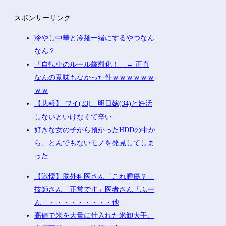
スポンサーリンク
冷やし中華と冷麺一緒にするやつなん
なん？
「自転車のルール厳罰化！」← 正直
なんの意味もなかった件ｗｗｗｗｗｗ
ｗｗ
【悲報】 ワイ(33)、明日嫁(34)と妊活
しないといけなくて辛い
好きな女の子から預かったHDDの中か
ら、とんでもないモノを発見してしま
った
【戦慄】脳外科医さん「これ腫瘍？」
技師さん「正常です」医者さん「ふー
ん」・・・・・・・・・他
高値で米を大量に仕入れた米卸大手、