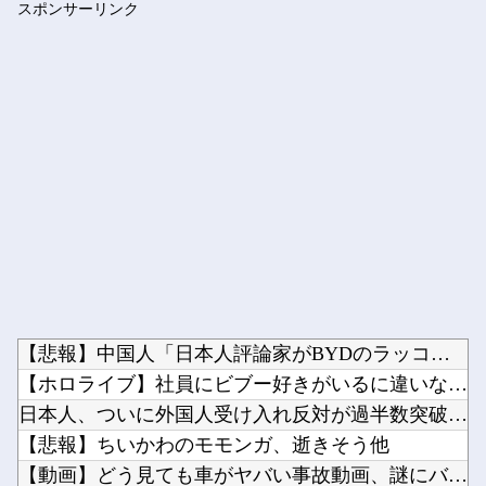
スポンサーリンク
【ネオポルテ】 実写配信中に金〇が映る大事故が発生!?
Powered by livedoor 相互RSS
【悲報】中国人「日本人評論家がBYDのラッコの装備を褒めてる...
【ホロライブ】社員にビブー好きがいるに違いない（確信他
日本人、ついに外国人受け入れ反対が過半数突破ｗｗｗ他
【悲報】ちいかわのモモンガ、逝きそう他
【動画】どう見ても車がヤバい事故動画、謎にバイク批判派が湧い...