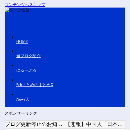
コンテンツへスキップ
HOME
当ブログ紹介
にゅーぷる
5chまとめのまとめX
News人
スポンサーリンク
ブログ更新停止のお知らせ
【悲報】中国人「日本人評論家がBYDのラッコの装備を褒めてるけど中国では基本的な装備やぞ…...