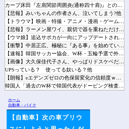
カープ床田『左肩関節周囲炎(通称四十肩)』との診断。最短での...
【悲報】みいちゃんの作者さん、泣いてしまう?他
【トラウマ】映画・特撮・アニメ・漫画・ゲームで「主人公がガチ...
【悲報】ラーメン屋ワイ、親切で器を重ねただけなのにクソ店主に...
【ウマ娘】追込サポカが一向にアップデートされない理由…「これ...
【衝撃】中居正広、極秘に『ある事』を始めていたと判明する・・...
【速報】韓国サッカー協会、W杯・五輪予選で外国審判員や監督官...
【画像】大久保佳代子さん、やっぱりドスケベだったｗｗｗｗｗｗ...
UPSっている？ 使ってる奴いる？他
【朗報】eエデンズゼロの色保留変化の信頼度ｗｗｗｗｗｗｗｗｗ...
韓国人「過去のW杯で韓国代表がドーピング検査をすり抜けるよう...
【Vtuber】中日のCS進出が普通にあり得るセリーグ他
ホーム
ユニクロのBLEACHのTシャツ、オサレ過ぎる他
自動車・バイク
【自動車】次の車プリウ