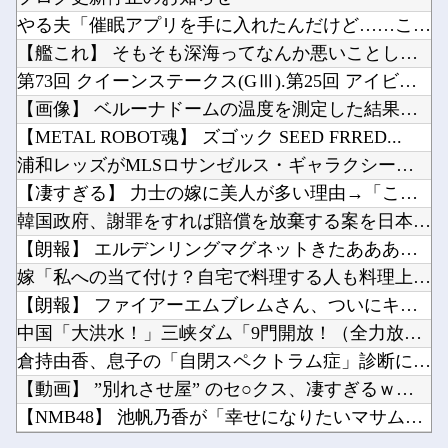
住宅営業マン「あっ、遅れてしまってすみませ～ん(笑)」 客「…今日、契約日ですよね？」→こ...
【朗報】eエデンズゼロの色保留変化の信頼度ｗｗｗｗｗｗｗｗｗｗ他
やる夫「催眠アプリを手に入れたんだけど……これ必要だった？」...
【ネオポルテ】 実写配信中に金〇が映る大事故が発生!?
韓国人「過去のW杯で韓国代表がドーピング検査をすり抜けるように注射していたものがこちら…」...
【艦これ】 そもそも深海ってなんか悪いことしたの
【悲報】Motorolaのスマホ、ポンコツすぎる他
第73回 クイーンステークス(GⅢ).第25回 アイビスサマ...
【Vtuber】中日のCS進出が普通にあり得るセリーグ他
【画像】 ベルーナドームの温度を測定した結果ｗｗｗ
時オカの後に『風のタクト』が発表された時の空気感を知りたい他
【METAL ROBOT魂】 ズゴック SEED FRRED...
Powered by livedoor 相互RSS
8/8 本日の乃木活スケジュールです！！！【乃木坂46】他
浦和レッズがMLSロサンゼルス・ギャラクシーのDF山根視来を...
ユニクロのBLEACHのTシャツ、オサレ過ぎる他
【凄すぎる】 力士の嫁に美人が多い理由→「これ」だったｗｗｗ...
韓国政府、謝罪をすれば賠償を放棄する案を日本側に提示するも拒...
【朗報】 エルデンリングマグネットきたあああああ
嫁「私への当て付け？自宅で料理する人も料理上手な人も大っっ嫌...
Powered by livedoor 相互RSS
【朗報】 ファイアーエムブレムさん、ついにキャラ成長率がゲー...
中国「大洪水！」三峡ダム「9門開放！（全力放流」中国都市「三...
倉持由香、息子の「自閉スペクトラム症」診断にショックで涙 見...
【動画】 ”別れさせ屋” のセ○クス、凄すぎるｗｗｗ そりゃ...
【NMB48】 池帆乃香が「幸せになりたいマサムネ君」に出演
住宅営業マン「あっ、遅れてしまってすみませ～ん(笑)」 客「...