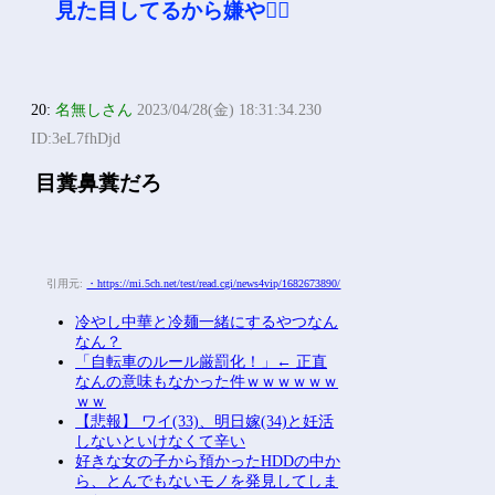
見た目してるから嫌や🙅‍♂
20:
名無しさん
2023/04/28(金) 18:31:34.230
ID:3eL7fhDjd
目糞鼻糞だろ
引用元:
・https://mi.5ch.net/test/read.cgi/news4vip/1682673890/
冷やし中華と冷麺一緒にするやつなん
なん？
「自転車のルール厳罰化！」← 正直
なんの意味もなかった件ｗｗｗｗｗｗ
ｗｗ
【悲報】 ワイ(33)、明日嫁(34)と妊活
しないといけなくて辛い
好きな女の子から預かったHDDの中か
ら、とんでもないモノを発見してしま