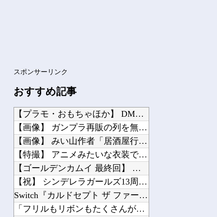
スポンサーリンク
おすすめ記事
【プラモ・おもちゃほか】 DMM「【最大50%OFF】激アツ！おもちゃ・ホビー夏...
【画像】 ガンプラ再販の列を無視して開店ダッシュした客の末路…
【画像】 みい山作者「居酒屋行く奴はバカ。ホストの初回なら居酒屋より安く飲めてイ...
【特撮】 アニメみたいな衣装でも着こなせるヒロインって凄くない？
【ゴールデンカムイ 最終回】 第62話 感想 さらば五稜郭！戦いの舞台は暴走列車...
【祝】 シンデレラガールズ13周年！デレステ10周年おめでとう！ガチャ更新SSR...
Switch『カルドセプト ザ ファースト』1,858 本
「フリルもリボンもたくさんがいいのよね、ふふっ♪」対魔忍RPG・新イベント『バニ...