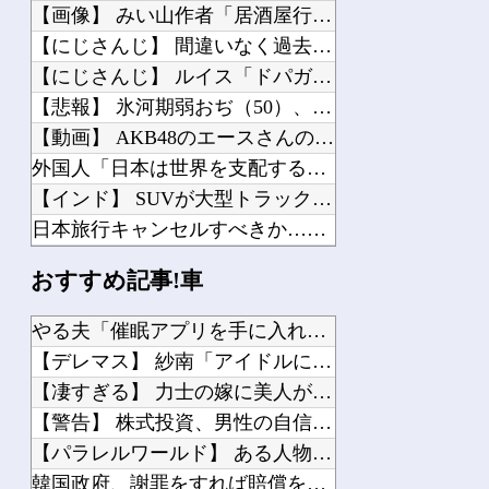
【画像】 みい山作者「居酒屋行く奴はバカ。ホストの初回なら居酒屋より安く飲めてイ...
【にじさんじ】 間違いなく過去最高レベルの傾き
【にじさんじ】 ルイス「ドパガキの時代は終わり！セロトニン優位のセロガキなるわよ...
【悲報】 氷河期弱おぢ（50）、新聞に絶望の投稿ｗｗｗｗｗｗｗｗｗｗｗ
【動画】 AKB48のエースさんの走りｗｗｗｗｗ
外国人「日本は世界を支配する」「悪いけど..」日本の小学生サッカーに海外騒然！(...
【インド】 SUVが大型トラックと衝突、横転したトラックの下敷きになり運転手死亡
日本旅行キャンセルすべきか…1万年ぶり史上最大級の火山の兆し＝韓国の反応
【動画】 走る車に石を投げまくる男が警察に捕まりボコボコにされる
おすすめ記事!車
韓国人「トヨタが2027年に次世代ハイブリッドバッテリーを導入へ！最大1000k...
海外「日本人はなんて気高いんだ！」 英高級紙も驚愕した極限の中の日本人の姿に世界...
やる夫「催眠アプリを手に入れたんだけど……これ必要だった？」...
ウト他界後、夫婦そろってジャージ姿で適当に先祖代々の墓開けてウトの骨壷入れてきち...
【デレマス】 紗南「アイドルに似合うポケモン？」
私の友達の旦那が新入社員の子とウワキした。そんな旦那とウワキ相手、両親に因果応報...
【凄すぎる】 力士の嫁に美人が多い理由→「これ」だったｗｗｗ...
【警告】 株式投資、男性の自信喪失の原因に… 6割超が「人生...
【パラレルワールド】 ある人物の存在が世界から完全に消失…何...
韓国政府、謝罪をすれば賠償を放棄する案を日本側に提示するも拒...