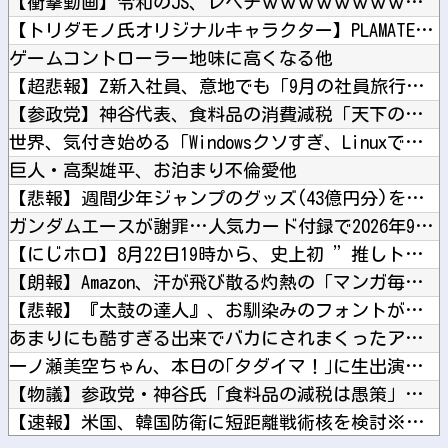
【衝撃動画】令和のJS、レベチｗｗｗｗｗｗｗｗｗｗｗｗｗｗｗ...
【トリダモノ氏オリジナルキャラクター】PLAMATEA「MX...
ゲームコントローラー地味に高くなる他
【超悲報】Z新入社員、意地でも「9月の社員旅行」の計画をやら...
【参政党】神谷代表、食料品の消費減税「天下の愚策だ」と批判他
世界、気付き始める「Windowsクソすぎ、Linuxで十分...
巨人・高梨雄平、お泊まり不倫愛他
【悲報】週間少年ジャンプのグッズ(43億円分)を注文し全てキ...
ガンダムエースが謝罪…人気カード付録で2026年9月号が全国...
【にじホロ】8月22日19時から、史上初 ”推しトークバラエ...
【朗報】Amazon、汗が飛び散る灼熱の「マンガ毎週末セール...
【悲報】『太鼓の達人』、お馴染みのフォントが大人の事情で変更...
あまりにも酷すぎる出来でバカにされまくったアニメ『ワンダンス...
一ノ瀬美空ちゃん、本日の｢タダイマ！｣に生出演！！！【乃木坂...
【物議】参政党・神谷氏「食料品の減税は愚策」←じゃあ他にどん...
【速報】米国、韓国防衛に短距離戦術核を検討※韓国談他