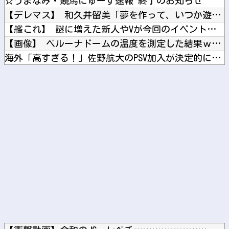
☆うまなみ・競馬にゅーす速報 終了のお知らせ
【デレマス】 和久井留美「夢を作って、いつか遊んで」
【艦これ】 謎に増えた新人やVが今回のイベントで何人生き残る...
【画像】 ベルーナドームの温度を測定した結果ｗｗｗ
海外「高すぎる！」佐野航大のPSV加入が決定的になり海外大騒...
【ガンダム】 ザクって一言でいっても色々バリエーションがある...
「高市総理には愛想尽かした」コメ余りに農家が悲鳴 売値は生産...
Powered by livedoor 相互RSS