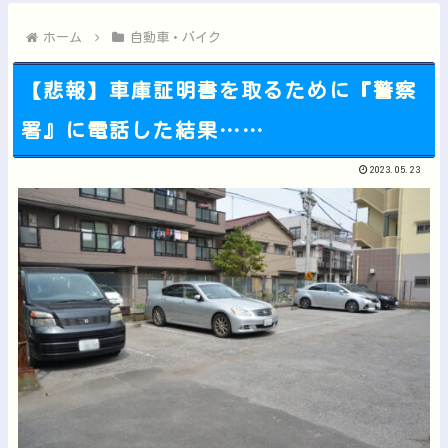
韓国人「どうやら五輪サッカー日韓戦でも審判の接待があった模様...
【朗報】キングダムの河了貂、覚醒する他
ホーム
自動車・バイク
【悲報】車庫証明書を取るために『警察
署』に電話した結果……
Powered by livedoor 相互RSS
2023.05.23