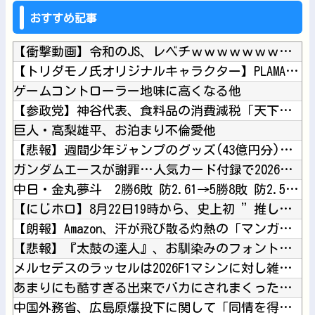
おすすめ記事
【衝撃動画】令和のJS、レベチｗｗｗｗｗｗｗｗｗｗｗｗｗｗｗ...
【トリダモノ氏オリジナルキャラクター】PLAMATEA「MX...
ゲームコントローラー地味に高くなる他
【参政党】神谷代表、食料品の消費減税「天下の愚策だ」と批判他
巨人・高梨雄平、お泊まり不倫愛他
【悲報】週間少年ジャンプのグッズ(43億円分)を注文し全てキ...
ガンダムエースが謝罪…人気カード付録で2026年9月号が全国...
中日・金丸夢斗 2勝6敗 防2.61→5勝8敗 防2.50他
【にじホロ】8月22日19時から、史上初 ”推しトークバラエ...
【朗報】Amazon、汗が飛び散る灼熱の「マンガ毎週末セール...
【悲報】『太鼓の達人』、お馴染みのフォントが大人の事情で変更...
メルセデスのラッセルは2026F1マシンに対し雑音をきり離し...
あまりにも酷すぎる出来でバカにされまくったアニメ『ワンダンス...
中国外務省、広島原爆投下に関して「同情を得ようと核被害者の立...