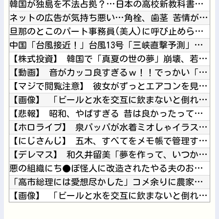
韓国が独島を不法占拠？…日本の高校新教科書、また強引な主張＝...
ネットの広告が気持ち悪い…角栓、歯茎 苦情が急増
旦那のとこのパート事務員(美人)に呼び止められた。すると「あ...
中国「台風接近！」台風13号「三峡直撃予測」中国「上流大洪水...
【株式投資】 韓国で「真夏の世の夢」崩壊、若者中心に多くの人...
【動画】 音がカッコ良すぎるｗ！！でっかい「三角定規」のブー...
【マジで閲覧注意】 彼女がずっとエアコンを見上げていた。どう...
【画像】 「ビールと水を交互に飲まないと倒れるグラス」発売
【悲報】 昭和、やばすぎる 昔は良かったって何だよ
【ホロライブ】 泉パッパが水着ミオしゃイラストあげとる
【にじさんじ】 五木、すべてをメモ帳で管理する長尾に表計算ソ...
【デレマス】 和久井留美「夢を作って、いつか遊んで」
悪の組織にち●ぽ怪人に改造されたやる夫のお話 第3話
「高市総理には愛想尽かした」コメ余りに農家が悲鳴 売値は生産...
【画像】 「ビールと水を交互に飲まないと倒れるグラス」発売
【パラレルワールド】 ある人物の存在が世界から完全に消失…何...