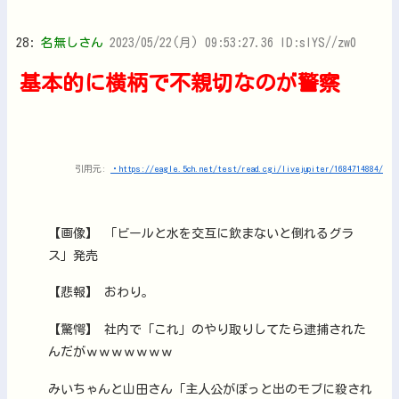
28:
名無しさん
2023/05/22(月) 09:53:27.36 ID:slYS//zw0
基本的に横柄で不親切なのが警察
引用元:
・https://eagle.5ch.net/test/read.cgi/livejupiter/1684714884/
【画像】 「ビールと水を交互に飲まないと倒れるグラ
ス」発売
【悲報】 おわり。
【驚愕】 社内で「これ」のやり取りしてたら逮捕された
んだがｗｗｗｗｗｗｗ
みいちゃんと山田さん「主人公がぽっと出のモブに殺され