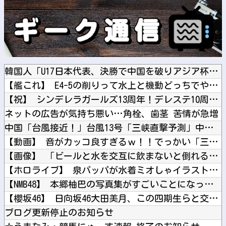
韓国人「U17日本代表、決勝で中国を破りアジア杯優勝（通算5...
【艦これ】 E4-5の削りって水上と機動どっちでやったでち？
【祝】 シンデレラガールズ13周年！デレステ10周年おめでと...
ネットの広告が気持ち悪い…角栓、歯茎 苦情が急増
中国「台風接近！」台風13号「三峡直撃予測」中国「上流大洪水...
【動画】 音がカッコ良すぎるｗ！！でっかい「三角定規」のブー...
【画像】 「ビールと水を交互に飲まないと倒れるグラス」発売
【ホロライブ】 泉パッパが水着ミオしゃイラストあげとる
【NMB48】 本郷柚巴の写真集がすごいことになってる
【櫻坂46】 日向坂46大田美月、この四期生らと交流がある模...
ブログ更新停止のお知らせ