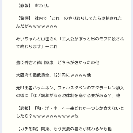
【悲報】 おわり。
【驚愕】 社内で「これ」のやり取りしてたら逮捕された
んだがｗｗｗｗｗｗｗ
みいちゃんと山田さん「主人公がぽっと出のモブに殺され
て終わります」←これ
豊臣秀吉と徳川家康 どちらが強かったの他
大阪府の最低賃金、1231円にｗｗｗｗ他
元F1王者ハッキネン、フェルスタペンのマクラーレン加入
の噂に「なぜ調和がある現体制を崩す必要がある？」他
【悲報】「和・洋・中」←一生どれか一つしか食えないと
したら？ｗｗｗｗｗｗｗｗｗｗ他
【ガチ朗報】関東、もう真夏の暑さが終わるかも他