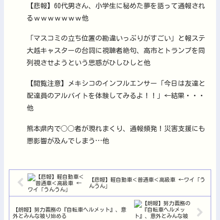
【悲報】60代男さん、小学生に秘めた夢を語って通報され
るｗｗｗｗｗｗｗ他
「マスコミの立ち位置の勘違いっぷりがすごい」と報ステ
大越キャスターの台詞に視聴者絶句、高市とトランプを同
列視させようという思惑がひしひしと他
【閲覧注意】メキシコのインフルエンサー「今日は友達と
配達員のアルバイトを体験してみるよ！！」←結果・・・
他
熊本県内で◯◯者が現れまくり、通報頻発！災害支援にも
悪影響が及んでしまう…他
【悲報】軽自動車＜普通車＜高級車 ←ワイ「う
んうん」
【朗報】努力義務の『自転車ヘルメット』、意
外とみんな被り始める