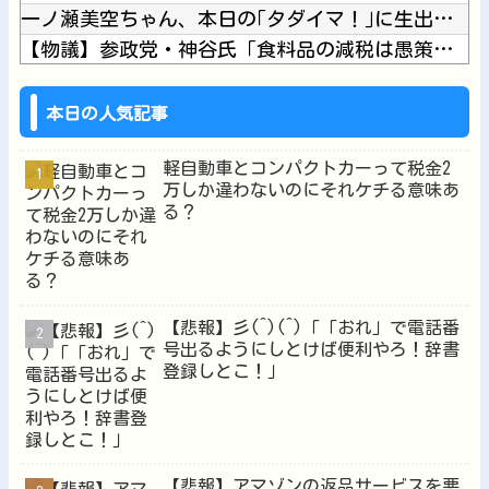
一ノ瀬美空ちゃん、本日の｢タダイマ！｣に生出演！！！【乃木坂...
【物議】参政党・神谷氏「食料品の減税は愚策」←じゃあ他にどん...
【速報】米国、韓国防衛に短距離戦術核を検討※韓国談他
【にじさんじ】お互いをコードネームで呼び合ってたよいゆめ他
本日の人気記事
軽自動車とコンパクトカーって税金2
万しか違わないのにそれケチる意味あ
る？
Powered by livedoor 相互RSS
【悲報】彡(^)(^)「「おれ」で電話番
号出るようにしとけば便利やろ！辞書
登録しとこ！」
【悲報】アマゾンの返品サービスを悪