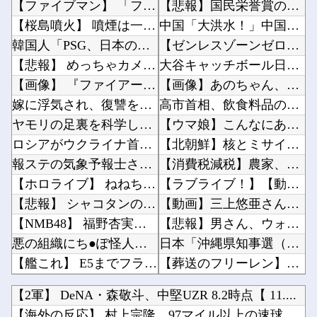
【ファイブマン】 「ファイブロボ」とかいう3機のマシンが合体して完成するロボ
【悲報】国民栄誉賞の記念品に「高市早苗」と彫ってあって炎上ｗｗｗｗｗｗｗｗｗｗ他
【桜島噴火】 噴煙は一時約3000メートルに…活発な噴火活動続く
中国「大洪水！」中国ダム「決壊」地元民「公式発表より死者多い！」中国政府「住民拘束！（安否...
韓国人「PSG、日本の鈴木彩艶に約60億円で正式オファー・・・」→「あいつがそれほどなのか...
【ゼンレスゾーンゼロ】ねんどろいど「セス・ ローウェル」【本日発売】他
【悲報】 めっちゃカメレオンさん、早速パクリゲーが任天堂ストアに登場してしまう……
大谷キャッチボール日程も未定他
【画像】 『ファイアーエムブレム』新作の主人公ちゃん、エ●チすぎる
【画像】あのちゃん、なんか別人になる?ｗｗｗｗｗｗｗｗｗｗ他
嫁に浮気され、復讐を果たした友人。未だに再婚していない。「裏切られるくらいなら、最初からし...
高市首相、飲食料品の消費税1％を閣議決定 ◯◯をチラつかせて財務省を黙らせる他
ヤモリの足裏を科学した米軍の装備「Z-Man」…粘着剤なしで垂直壁を走る驚異の技術！
【ウマ娘】こんなにあった！？ ←「アヤベさんはトプロと “1” 差だぞ」他
ロシアがウクライナ首都に大規模攻撃、トランプ氏とゼレンスキー氏の和平交渉前に
【北朝鮮】核とミサイルを増やす北朝鮮、日本の防衛力強化を見て突然「平和」を語り始める他
報ステの気象予報士さん、こういうのでいいんだよっていう横乳の張り
【消費税減税】農家、ガチで『悲鳴』を上げてしまう・・・・・他
【ホロライブ】 ねねち概要欄、小学生並みの感想で草
【ラブライブ！】【動画】くりぱんせつ菜、はしゃぐ【定期】他
【悲報】 シャコタンのプリウスを笑った運転手、散る………
【動画】三上悠亜さん、乳首ポロリしたまま平常心を装うｗｗｗｗｗｗ他
【NMB48】 福野杏実に野球仕事がきてる！
【悲報】男さん、ウォータースライダーで上手く滑れずチューブの中に取り残されてしまうｗｗｗｗ...
悪の組織にち●ぽ怪人に改造されたやる夫のお話 第3話
日本「沖縄県知事選（9月」一色正春「海難事件追及（検証」八重山日報「抗議団体が危険航行（生...
【艦これ】 E5までフランス艦出せると本当にスゴいよね
【葬送のフリーレン】グッスマ「フェルン～追憶のひととき～」フィギュア【本日発売】他
【FGO】 おかかさんのジャージ式イラスト！！ 赤いジャージが似合ってます！
【画像】女子アナの胸チ〇厳選スゴすぎｗｗｗｗ他
【2軍】 DeNA・森敬斗、中堅UZR 8.2時点【 11....
ブログ更新停止のお知らせ
遠藤さくらちゃん、ChuChuのおくちが可愛すぎる！！！【乃木坂46】他
【海外の反応】 村上宗隆、97マイル以上の速球へのOPSがメ...