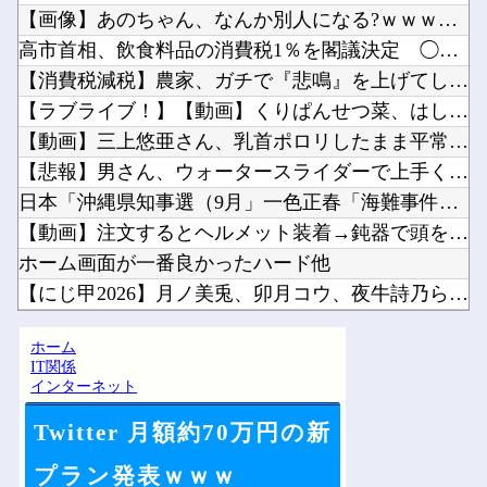
【画像】あのちゃん、なんか別人になる?ｗｗｗｗｗｗｗｗｗｗ他
高市首相、飲食料品の消費税1％を閣議決定 ◯◯をチラつかせて...
【消費税減税】農家、ガチで『悲鳴』を上げてしまう・・・・・他
【ラブライブ！】【動画】くりぱんせつ菜、はしゃぐ【定期】他
【動画】三上悠亜さん、乳首ポロリしたまま平常心を装うｗｗｗｗ...
【悲報】男さん、ウォータースライダーで上手く滑れずチューブの...
日本「沖縄県知事選（9月」一色正春「海難事件追及（検証」八重...
【動画】注文するとヘルメット装着→鈍器で頭を殴られるチェコの...
ホーム画面が一番良かったハード他
【にじ甲2026】月ノ美兎、卯月コウ、夜牛詩乃らによる甲子園...
グラボそんなにすぐ壊れる？他
ホーム
【ホロライブ】これはこれでちょっと裏来いよに見える他
IT関係
インターネット
Twitter 月額約70万円の新
Powered by livedoor 相互RSS
プラン発表ｗｗｗ