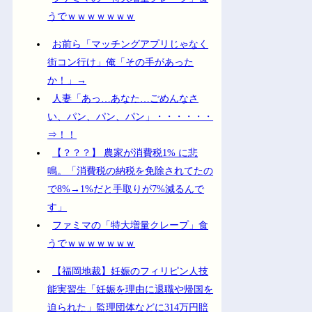
うでｗｗｗｗｗｗｗ
お前ら「マッチングアプリじゃなく
街コン行け」俺「その手があった
か！」→
人妻「あっ…あなた…ごめんなさ
い、パン、パン、パン」・・・・・・
⇒！！
【？？？】 農家が消費税1% に悲
鳴。「消費税の納税を免除されてたの
で8%→1%だと手取りが7%減るんで
す」
ファミマの「特大増量クレープ」食
うでｗｗｗｗｗｗｗ
【福岡地裁】妊娠のフィリピン人技
能実習生「妊娠を理由に退職や帰国を
迫られた」監理団体などに314万円賠