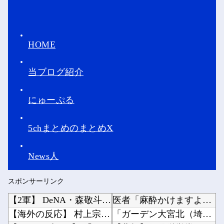
HOME
当ブログ紹介
にゅーぷる
5chまとめのまとめX
News人
スポンサーリンク
【2軍】 DeNA・森敬斗、中堅UZR 8.2時点【 11.6】14球団トップ
医者「麻酔かけますよー」 わい(全身麻酔に耐えて見せる！うおおおおおお！！！！)他
【海外の反応】 村上宗隆、97マイル以上の速球へのOPSがメジャートップだった件「みんな手...
「ガーデン大宮北（埼玉）」「ニューアサヒ府中四谷店（東京）」が8月16日の営業をもって閉店...