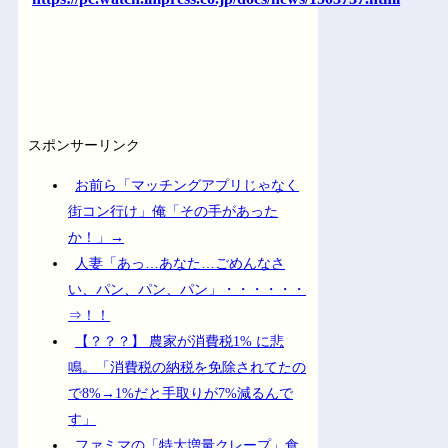
スポンサーリンク
お前ら「マッチングアプリじゃなく
街コン行け」俺「その手があった
か！」→
人妻「あっ…あなた…ごめんなさ
い、パン、パン、パン」・・・・・・
⇒！！
【？？？】 農家が消費税1% に悲
鳴。「消費税の納税を免除されてたの
で8%→1%だと手取りが7%減るんで
す」
ファミマの「特大増量クレープ」食