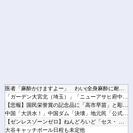
Powered by livedoor 相互RSS
医者「麻酔かけますよー」 わい(全身麻酔に耐えて見せる！うお...
「ガーデン大宮北（埼玉）」「ニューアサヒ府中四谷店（東京）」...
【悲報】国民栄誉賞の記念品に「高市早苗」と彫ってあって炎上ｗ...
中国「大洪水！」中国ダム「決壊」地元民「公式発表より死者多い...
【ゼンレスゾーンゼロ】ねんどろいど「セス・ ローウェル」【本...
大谷キャッチボール日程も未定他