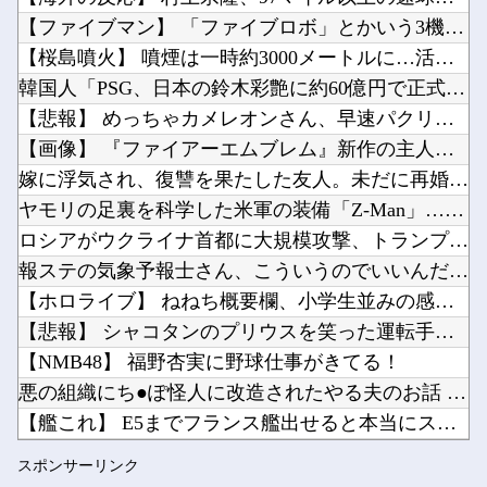
【朗報】 こち亀全コマ検索が登場！
【動画】注文するとヘルメット装着→鈍器で頭を殴られるチェコのバーｗｗｗｗ他
【ファイブマン】 「ファイブロボ」とかいう3機のマシンが合体...
【ニュース】高市内閣、在日外国人の生活保護にメス！！！！他
【桜島噴火】 噴煙は一時約3000メートルに…活発な噴火活動...
ホーム画面が一番良かったハード他
韓国人「PSG、日本の鈴木彩艶に約60億円で正式オファー・・...
【にじ甲2026】月ノ美兎、卯月コウ、夜牛詩乃らによる甲子園とかも見たくはある他
【悲報】 めっちゃカメレオンさん、早速パクリゲーが任天堂スト...
Powered by livedoor 相互RSS
グラボそんなにすぐ壊れる？他
【画像】 『ファイアーエムブレム』新作の主人公ちゃん、エ●チ...
【正論】有吉「『俺テレビ見ない』って言う奴おかしいだろ。団子屋で『団子食べない』って言うか...
嫁に浮気され、復讐を果たした友人。未だに再婚していない。「裏...
ヤモリの足裏を科学した米軍の装備「Z-Man」…粘着剤なしで...
ロシアがウクライナ首都に大規模攻撃、トランプ氏とゼレンスキー...
報ステの気象予報士さん、こういうのでいいんだよっていう横乳の...
Powered by livedoor 相互RSS
【ホロライブ】 ねねち概要欄、小学生並みの感想で草
【悲報】 シャコタンのプリウスを笑った運転手、散る………
【NMB48】 福野杏実に野球仕事がきてる！
悪の組織にち●ぽ怪人に改造されたやる夫のお話 第3話
【艦これ】 E5までフランス艦出せると本当にスゴいよね
ブログ更新停止のお知らせ
スポンサーリンク
【朗報】 こち亀全コマ検索が登場！