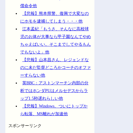
償命令他
【悲報】熊本県警、復興で大変なの
にホモを逮捕してしまう・・・他
江本孟紀「もうさ、そんなに高校球
児のお体が大事なら甲子園なんてやめ
ちゃえばいい。そこまでしてやるもん
でもないよ」他
【悲報】山本昌さん、レジェンドな
のに未だ監督どころかコーチのオファ
ーすらない他
英BBC：アストンマーチン内部の分
析ではホンダPUはメルセデスからラ
ップ1.5秒遅れらしい他
【悲報】Windows、ついにトップか
ら転落、MS離れが加速他
スポンサーリンク