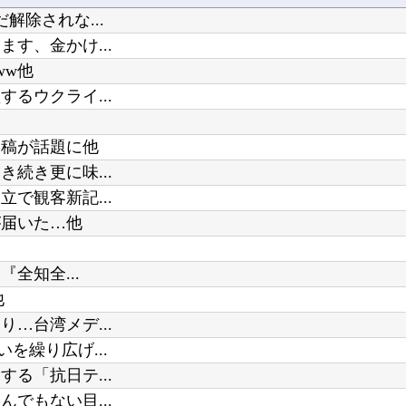
除されな...
す、金かけ...
ww他
るウクライ...
投稿が話題に他
続き更に味...
で観客新記...
が届いた…他
全知全...
他
…台湾メデ...
を繰り広げ...
る「抗日テ...
でもない目...