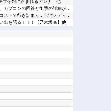
 モブ令嬢に絡まれるアンナ！他
論争になった「ディスク販売終了」、カプコンの回答と衝撃の詳細がコチラ・・・「え？ウチはデジ...
日米のレアアース脱中国依存、量とコストで行き詰まり…台湾メディア！他
い出を語る！！！【乃木坂46】他
【仰天】X、メンエス嬢とラウンジ嬢が熾烈な女の争いを繰り広げ対戦型になってしまうw w w...
【速報】習近平が愛国心を煽った結果、日本兵を撃退する「抗日テーマパーク」が各地で人気 10...
【悲報】範馬勇次郎さん、挑んできたモブキャラをとんでもない目に合わせてしまう他
「感動のフィナーレだ」と某野党が達成した偉業に称賛の声が殺到、なんかヒーロー番組の最終回を...
パソコン工房で1400円ぶんくらいのポイントが余っててまもなく失効しそうなんだが他
韓国人「『日本ビールは絶対に飲まない！』と大騒ぎしていた時代が完全に終わってしまった理由が...
【悲報】親「うちの子にはゲームは買い与えません。本だけで十分」→結果ｗｗｗ他
【ニュース】 広島記念公園を追い出された左翼さん、流石にキモすぎて炎上他
Powered by livedoor 相互RSS