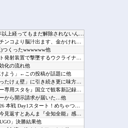
【悲報】近所のコンビニの出禁が1年以上経ってもまだ解除されないんやが…他
クレーンゲーム「景品貰えます、パチンコより脳汁出ます、金かければ取れます」←なんjで不人気...
つくったwwwwww他
【動画】ロシア軍のドローンをネット発射装置で撃墜するウクライナ。他
効化の流れ他
けよう」←この投稿が話題に他
【画像】キングダムの河了貂、「あったけぇ壁」に引き続き更に味方をぶっ殺す作戦を実行する他
【まとめ】森保監督『都内にサッカー専用スタを』国立で観客新記録、スレ民『候補地は？』『税金...
ーから開示請求が届いた…他
【にじ甲2026】にじさんじ甲子園2026 本戦 Day1スタート！めちゃつよ甲子園他
「BLEACH」のユーハバッハって、今見返すとあんま『全知全能』感ないよな・・・他
SUGO」決勝結果他