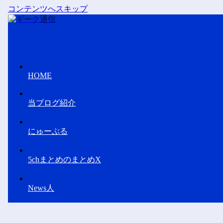
コンテンツへスキップ
HOME
当ブログ紹介
にゅーぷる
5chまとめのまとめX
News人