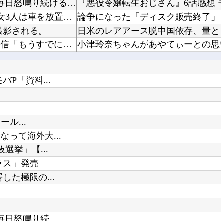
4年生になってから、色々問題が出て来てる娘。私も毎日怒鳴り続けるのに疲れて体調崩し...
『悪役令嬢転生おじさん』6話感想
【鹿児島】 突然右折し路面電車と衝突 乗っていた男女3人は車を放置しダッシュで逃走中
撮影される。
にじさんじ「緑仙」大炎上！上から目線で圧が強い返信「もうすでに歌ってる」埋もれてる曲を救い...
小津玲奈ちゃんがあやてぃーとの思
【悲報】 佳子さま、あやうく「おパンツ」がお見えになってしまうｗｗｗｗｗ
P「資料...
（※画像あり）
ル...
って海外大...
Powered by livedoor 相互RSS
選挙」【...
ラス」発売
た極限の...
怒鳴り続...