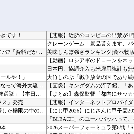
好きです！
【デレマス】 凛「なにこれ、蒼穹のファフナー？」モバP「資料だから見といてくれ」
美味しんぼ強さランキング(食べ物版)
日本円、協調介入も米雇用統計も無
ボールや！」
大竹しのぶ「戦争放棄の国であり続
海外「どんでん返し！」ロドリのバルサ入りが濃厚になって海外大騒ぎ！（海外の反応）
【ガンプラ再販】 「ガンダムビルドファイターズ 選抜選挙」【本日投票開始】
ラス」発売
【悲報】インターネットプロバイダ
海外「日本人はなんて気高いんだ！」 英高級紙も驚愕した極限の中の日本人の姿に世界が衝撃
8本
2026スーパーフォーミュラ第8戦「