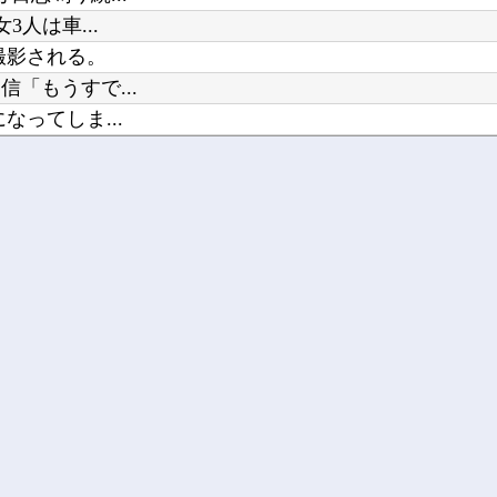
人は車...
撮影される。
「もうすで...
ってしま...
画像あ...