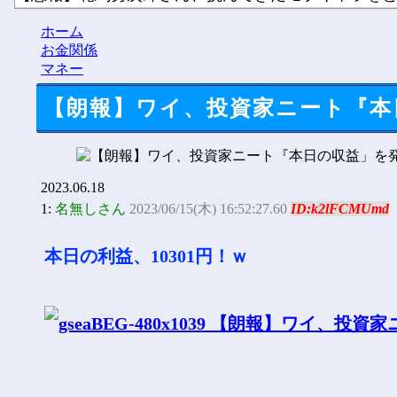
韓国人「『日本ビールは絶対に飲まない！』と大騒ぎし
ホーム
【ニュース】 広島記念公園を追い出された左翼さん、流
お金関係
マネー
【朗報】ワイ、投資家ニート『本
2023.06.18
1:
名無しさん
2023/06/15(木) 16:52:27.60
ID:k2lFCMUmd
本日の利益、10301円！ｗ