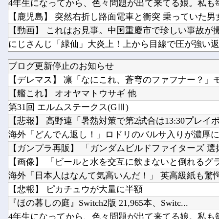
【動画】 これはお見事。中国重慶市で珍しい事故が
ブログ更新停止のお知らせ
【日向坂46】 下着姿のかほりん、大丈夫かこれ…
【デレマス】 凛「なにこれ、蒼穹のファフナー？」モバ
寺田心さん(18)、筋トレした結果無事かわいくなる
【艦これ】 オオヤマトウサギ 他
第31回 エルムステークス(GⅢ)
【悲報】 高野連「暑熱対策で第2試合は13:30プレイボー
海外「どんでん返し！」ロドリのバルサ入りが濃厚にな
【ガンプラ再販】 「ガンダムビルドファイターズ 選抜
【画像】 「ビールと水を交互に飲まないと倒れるグ
海外「日本人はなんて気高いんだ！」 英高級紙も驚愕し
【悲報】 ピカチュウが大量に半額
『ほの暮しの庭』Switch2版 21,965本、Switc...
4年生になってから、色々問題が出て来てる娘。私も毎日