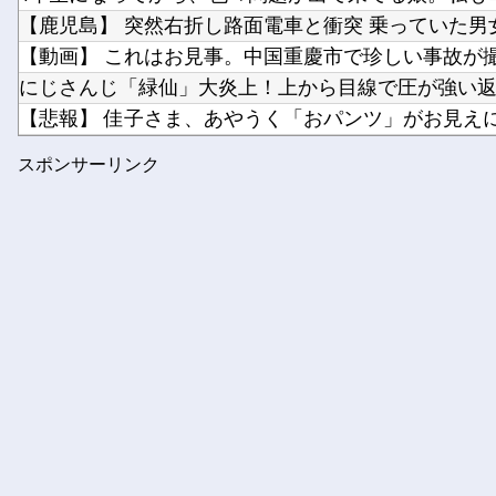
【鹿児島】 突然右折し路面電車と衝突 乗っていた男女3
【動画】 これはお見事。中国重慶市で珍しい事故が
にじさんじ「緑仙」大炎上！上から目線で圧が強い返信
【悲報】 佳子さま、あやうく「おパンツ」がお見えにな
【日向坂46】 下着姿のかほりん、大丈夫かこれ…
スポンサーリンク
寺田心さん(18)、筋トレした結果無事かわいくなる（※