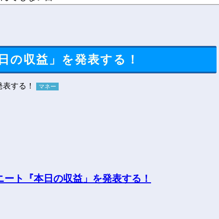
ていた時代...
石にキモ...
日の収益」を発表する！
マネー