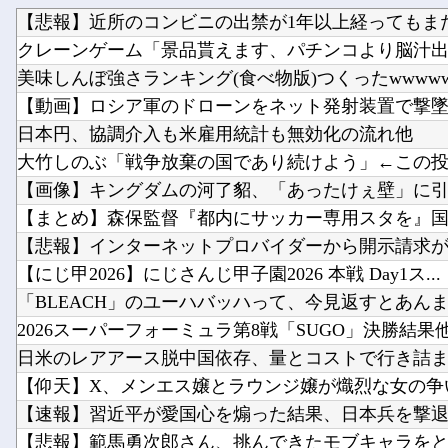
【悲報】近所のコンビニの出禁が1年以上経ってもまだ解
クレーンゲーム「景品貰えます、パチンコより脳汁出ま
美味しんぼ強さランキング(食べ物版)つくったwwww
【動画】ロシア軍のドローンをネット発射装置で撃墜す
日本円、協調介入も米雇用統計も無効化の流れ他
大竹しのぶ「戦争放棄の国であり続けよう」←この
【画像】キングダムの河了貂、「あったけぇ壁」に引き
【まとめ】森保監督『都内にサッカー専用スタを』国立
【悲報】インターネットプロバイダーから開示請求
【にじ甲2026】にじさんじ甲子園2026 本戦 Day1ス...
「BLEACH」のユーハバッハって、今見返すとあんま『
2026スーパーフォーミュラ第8戦「SUGO」決勝結果
日米のレアアース脱中国依存、量とコストで行き詰まり
【仰天】X、メンエス嬢とラウンジ嬢が熾烈な女の争い
【速報】習近平が愛国心を煽った結果、日本兵を撃退す
【悲報】範馬勇次郎さん、挑んできたモブキャラをとん