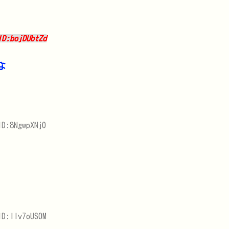
ID:bojDUbtZd
な
D:8NgwpXNj0
ID:IIv7oUS0M