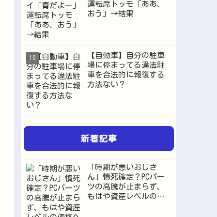
運転席トッモ「ああ、
おう」→結果
【自動車】自分の駐車
場に停まってる違法駐
車を合法的に報復する
方法ない？
新着記事
「時期が悪いおじさ
ん」憤死確定？PCパー
ツの高騰が止まらず、
もはや資産レベルの価
格へ