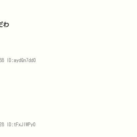
だわ
88 ID:aydQn7dd0
28 ID:tFxJlWPy0