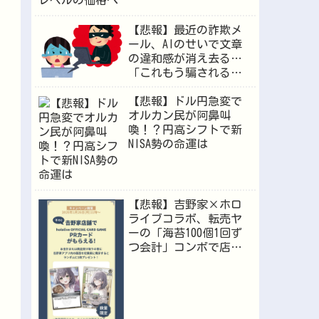
【悲報】最近の詐欺メ
ール、AIのせいで文章
の違和感が消え去る…
「これもう騙されるや
ろ」
【悲報】ドル円急変で
オルカン民が阿鼻叫
喚！？円高シフトで新
NISA勢の命運は
【悲報】吉野家×ホロ
ライブコラボ、転売ヤ
ーの「海苔100個1回ず
つ会計」コンボで店員
が逝くｗｗｗ