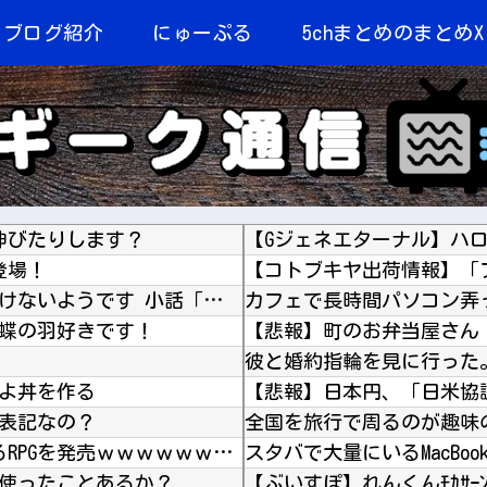
当ブログ紹介
にゅーぷる
5chまとめのまとめX
伸びたりします？
【Gジェネエターナル】ハ
登場！
やる夫はマジカルチ●ポで生き抜かないといけないようです 小話「良家のお嬢様がこんな格好を無...
カフェで長時間パソコン弄
 蝶の羽好きです！
よ丼を作る
【悲報】日本円、「日米協
表記なの？
【朗報】 コエテクさん、AIライザと会話するRPGを発売ｗｗｗｗｗｗｗｗｗｗｗｗ
スタバで大量にいるMacB
使ったことあるか？
【ぶいすぽ】れんくんﾓｶｻ