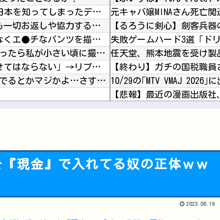
海外「日本なんて行くんじゃなかった…」 日本を知ってしまったディズニー信者、帰国後『本家』...
【ナイトレイン】 装備付帯おごりまくっても一切お返しや協力する気がないプレイヤーいるけど…
『I"s〈アイズ〉』の桂正和さん、とんでもなくエ●チなパンツを描く。これもう芸術だろ
失敗ゲームハード3選「ド
転校生と仲良くなってその子の家に遊びに行ったら私が小さい頃に撮った写真があった
任天堂、熊本地震を受け製
【速報】 エッセイスト「原爆を二度と使わせてはならない」→リプ「もちろん中国の核も非難する...
海外「日本の住宅街にこんなレ●プ魔が潜んでるとかマジかよ…さすがHENTAIの国…」
10/29の｢MTV VMAJ 2
【悲報】最近の漫画出版社、
してくれｗｗｗ
キメるモデルメンバーこちら
ファイアーエムブレム新作
ってて…」【乃木坂46】
を『現金』で入れてる奴の正体ｗｗ
このパソコン買おうか迷っ
Powered by livedoor 相互RSS
【ワンピース】で死んだキ
2023.06.19