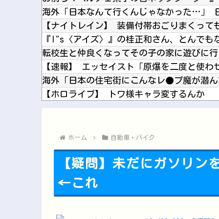
【ホロライブ】 トワ様キャラ変するんか
このパソコン買おうか迷ってるから背中を刺
【日向坂46】 これは贅沢... バチバチに
柴田柚菜 「まゆたんは1人でいても1人で喋
ホーム
自動車・バイク
【疑問】未だにガソリン
←これ