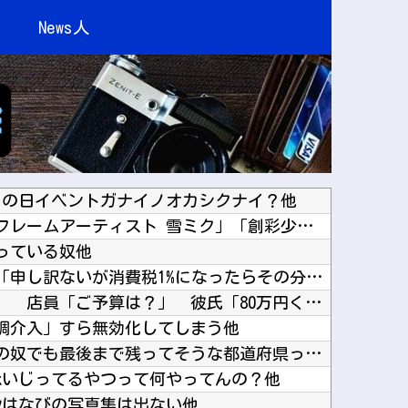
News人
ロの日イベントガナイノオカシクナイ？他
【コトブキヤ出荷情報】「フレームアーティスト 雪ミク」「創彩少女庭園 早乙女 瑠衣【桃桜高...
っている奴他
【悲報】町のお弁当屋さん「申し訳ないが消費税1%になったらその分商品代を値上げするわ」他
彼と婚約指輪を見に行った。 店員「ご予算は？」 彼氏「80万円くらいで。最大で90万円か...
調介入」すら無効化してしまう他
全国を旅行で周るのが趣味の奴でも最後まで残ってそうな都道府県ってどこ？？？他
ookいじってるやつって何やってんの？他
ｰﾝはなびの写真集は出ない他