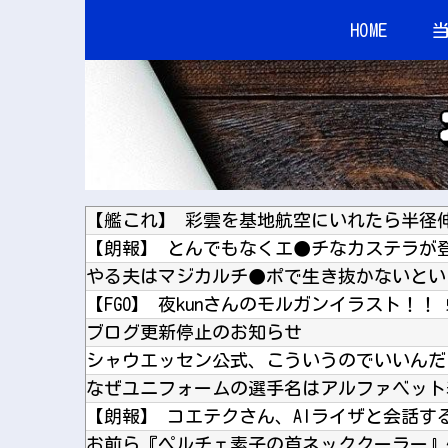
HOME
【艦これ】 彩雲を基地航空にいれたら半径
【朗報】 とんでもなくエ●チなカステラが
【FGO】 夜kunさんのモルガンイラスト！！
ブログ更新停止のお知らせ
シャウエッセン公式、こういうのでいいんだ
なぜユニフォームの選手名はアルファベット
お前ら『ペルチェ素子の首ネッククーラー』