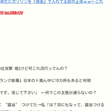
ID:bojDUbtZd
も勝手に他社攻撃 嘘ξけど何これ流行ってんの？
ランク断層』日本のド真ん中に10カ所もあると判明
です。信じて下さい」 ←何でこの主張が通らないの？
に “醤油” つけてた→私「は？30にもなって、醤油つける