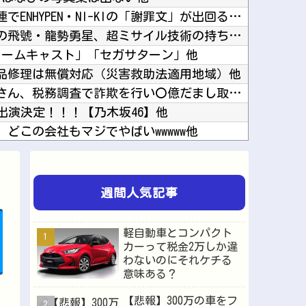
元キャバ嬢MINAさん死亡関連でENHYPEN・NI-KIの「謝罪文」が出回るも「フェイク...
【るろうに剣心】劍客兵器の飛號・龍勢勇星、超ミサイル技術の持ち主なのに惜しい男を亡くした・...
リームキャスト」「セガサターン」他
品修理は無償対応（災害救助法適用地域）他
【終わり】ガチの国税職員さん、税務調査で詐欺を行い〇億だまし取る他
026｣に出演決定！！！【乃木坂46】他
どこの会社もマジでやばいwwwww他
元ジャンポケ・斉藤慎二被告、 不同意性交で懲役7年求刑→X民「口封じに◯◯した方が量刑軽か...
、エッチキャラ登場で始まる他
【速報】ダウンタウン浜田さん、差別発言と受け取られる一言で炎上ｗｗｗｗｗｗ他
週間人気記事
海外「あるある！」日本を旅行した外国人が患う新たな症状「日本後PTSD」に海外が大騒ぎ他
【ウマ娘】ついに見つけました…トレーナーさんの領収書と給与明細！！他
軽自動車とコンパクト
てるから背中を刺してくれｗｗｗ他
カーって税金2万しか違
わないのにそれケチる
韓国人「韓国サッカー協会の性接待問題のとんでもない言い訳がこちら…」→「もはや自白だろこれ...
意味ある？
ャラで打順組んだったｗｗｗｗ他
【悲報】300万の車をフ