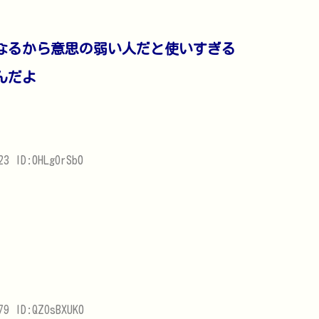
なるから意思の弱い人だと使いすぎる
んだよ
23 ID:0HLgOrSb0
79 ID:QZOsBXUK0