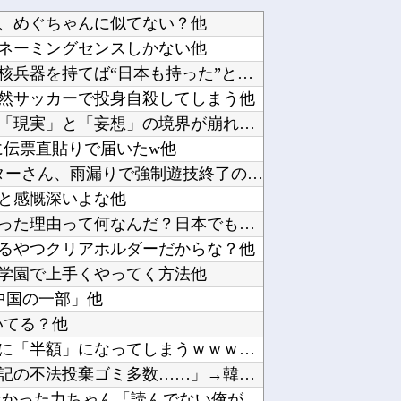
、めぐちゃんに似てない？他
ネーミングセンスしかない他
【これは重い】アンガ田中「日本が核兵器を持てば“日本も持った”と世界中に広がる」他
然サッカーで投身自殺してしまう他
統合失調症って何がどうヤバいの？「現実」と「妄想」の境界が崩れるってマジ？他
箱に伝票直貼りで届いたw他
設定6のヴヴヴを打っているスロッターさん、雨漏りで強制遊技終了のピンチ…他
と感慨深いよな他
韓国人「韓流のブームが完全に終わった理由って何なんだ？日本でも全然K-POPの話題が出てな...
るやつクリアホルダーだからな？他
学園で上手くやってく方法他
中国の一部」他
いてる？他
【乞食速報】ピカチュウさん、大量に「半額」になってしまうｗｗｗｗｗ他
上高地の山小屋「またもハングル表記の不法投棄ゴミ多数……」→韓国メディア「ハングルの書かれ...
【にじさんじ】GS三神ネタを拾えなかった力ちゃん「読んでない俺が悪い……ムズイってぇ～！」...