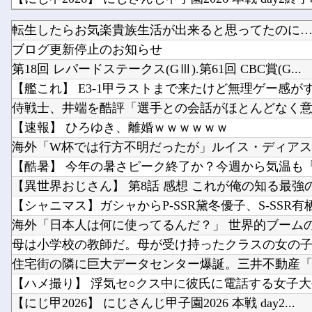
転生したらお気楽貴族生活が出来ると思ってたのに… 
【櫻坂46】 リアミ、説教おじさんが現れた模様...
ブログ更新停止のお知らせ
【九州名物】 鶏刺し食べた医師、全身麻痺へ…「死
第18回 レパードステークス(GⅢ).第61回 CBC賞(G...
【艦これ】 E3-1甲ラストまで来たけど無理ゲー感が
侍戦士、井端を酷評「選手との会話がほとんどなく意思
【速報】 ひろゆき、離婚ｗｗｗｗｗｗ
海外「W杯では行方不明だったが」ルイス・ディアスが
【酷暑】 今年の暑さピーク終了か？今週から気温も「30
【異世界おじさん】 第8話 感想 これが俺の知る最強の生
【シャニマス】ガシャからP-SSR黛冬優子、S-SSR有栖川
海外「日本人は何に使ってるんだ？」 世界的ブームの日
母は小学校の教師だ。母が受け持ったクラスの女の子が
住宅街の隣に巨大データセンター爆誕。三井不動産「排
【ハメ撮り】 浮気セ○クス中に彼氏に電話する女子大生 
【にじ甲2026】 にじさんじ甲子園2026 本戦 day2...