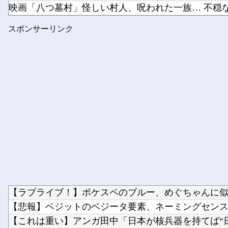
映画「八つ墓村」怪しい村人、呪われた一族… 不穏な本
【櫻坂46】 リアミ、説教おじさんが現れた模様...
スポンサーリンク
【九州名物】 鶏刺し食べた医師、全身麻痺へ…「死んだ
【ラブライブ！】ポケスペのブルー、めぐちゃんに
【悲報】ベジットのベジータ要素、ネーミングセン
【これは重い】アンガ田中「日本が核兵器を持てば“日本