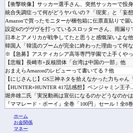
【衝撃映像】サッカー選手さん、突然サッカーで投身自
統合失調症って何がどうヤバいの？「現実」と「妄想」
Amazonで買ったモニターが梱包箱に伝票直貼りで届
設定6のヴヴヴを打っているスロッターさん、雨漏りで強
日本とアメリカが戦争してたと思うと感慨深いよな
韓国人「韓流のブームが完全に終わった理由って何なん
※【急募】アスティカシア高等専門学園で上手くや
【悲報】長崎市+反核団体「台湾は中国の一部」他
おまえらAmazonのレビューって書いてる？他
【にじさんじ】GS三神ネタを拾えなかった力ちゃん「読
【HUNTER×HUNTER 417話感想】ベンジャミン王子..
堀井雄二氏「実況動画は宣伝になるのかどうなのかはわ
『ママレード・ボーイ』全巻「100円」セール！全8巻「4,
トルネコの大冒険シリーズがリメイクされたり新作発売
ホーム
【動画】イッヌ、煽ってしまう他
お金関係
マネー