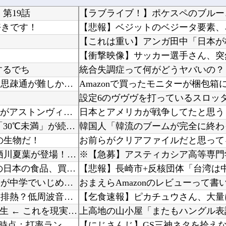
第19話
【ラブライブ！】ポケスペのブルー
好きです！
【悲報】ベジットのベジータ要素、
【衝撃映像】サッカー選手さん、突
するでち
侍戦士、井端を酷評「選手との会話がほとんどなく意思疎通が難しかった。大谷さえ『マジで笑わな...
Amazonで買ったモニターが梱包
海外「W杯では行方不明だったが」ルイス・ディアスがアストンヴィラ戦で決めたゴラッソに海外大...
日本とアメリカが戦争してたと思う
【酷暑】 今年の暑さピーク終了か？今週から気温も「30℃未満」が続出になるかも
の生物だ！
お前らがクリアファイルだと思って
【シャニマス】ガシャからP-SSR黛冬優子、S-SSR有栖川夏葉が登場！イベントS-SR福...
※【急募】アスティカシア高等専門
海外「日本人は何に使ってるんだ？」 世界的ブームの日本の食品、買ってみたものの使い道が分か...
【悲報】長崎市+反核団体「台湾は
母は小学校の教師だ。母が受け持ったクラスの女の子が中学でいじめを受けているようで母を頼って...
おまえらAmazonのレビューって書
住宅街の隣に巨大データセンター爆誕。三井不動産「排熱？低周波音？データはまだ出せません」住...
【ハメ撮り】 浮気セ○クス中に彼氏に電話する女子大生 ← これを現実にやる子が現れる…
【にじ甲2026】 にじさんじ甲子園2026 本戦 day2終了時点：打率ランキング