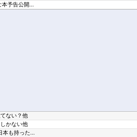
予告公開...
ほうが良...
似てない？他
スしかない他
も持った...