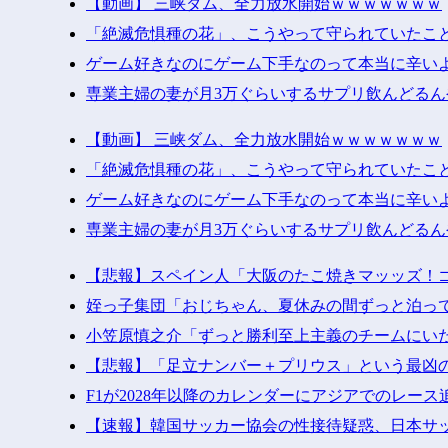
【動画】 三峡ダム、全力放水開始ｗｗｗｗｗｗｗ
「絶滅危惧種の花」、こうやって守られていたこ
ゲーム好きなのにゲーム下手なのって本当に辛い
専業主婦の妻が月3万ぐらいするサプリ飲んどるん
【動画】 三峡ダム、全力放水開始ｗｗｗｗｗｗｗ
「絶滅危惧種の花」、こうやって守られていたこ
ゲーム好きなのにゲーム下手なのって本当に辛い
専業主婦の妻が月3万ぐらいするサプリ飲んどるん
【悲報】スペイン人「大阪のたこ焼きマッッズ！
姪っ子集団「おじちゃん、夏休みの間ずっと泊っ
小笠原慎之介「ずっと勝利至上主義のチームにい
【悲報】「足立ナンバー＋プリウス」という最凶
F1が2028年以降のカレンダーにアジアでのレー
【速報】韓国サッカー協会の性接待疑惑、日本サ