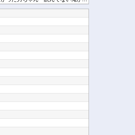
【HUNTER×HUNTER 417話感想】ベンジャミン王子、ずっと溜めていた宿便を出し切...
堀井雄二氏「実況動画は宣伝になるのかどうなのかはわからない部分もありますけど（笑）」他
VIVANT１３話に錦鯉長谷川が出演していると話題にｗｗｗ （※画像あり）他
『ママレード・ボーイ』全巻「100円」セール！全8巻「4,344円」→「800円」！りぼん...
トルネコの大冒険シリーズがリメイクされたり新作発売されない理由は？なぜ？他
【朗報】ちいかわで一番好きなキャラが”くりまんじゅう先輩”なんやが…他
も大丈夫そうな寮部屋他
Powered by livedoor 相互RSS