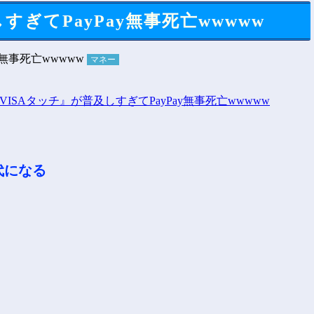
すぎてPayPay無事死亡wwwww
マネー
代になる