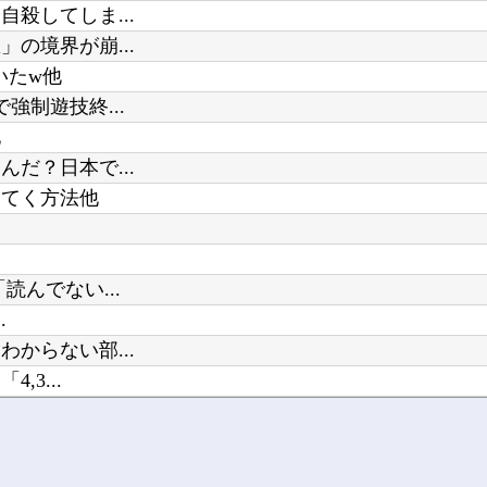
殺してしま...
の境界が崩...
いたw他
制遊技終...
他
だ？日本で...
ってく方法他
んでない...
.
からない部...
3...
されない理...