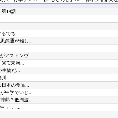
映画「八つ墓村」怪しい村人、呪われた一族… 不穏な本予告公開 主題歌はB’zの松本孝弘率い...
第19話
んだほうが良い」
するでち
疎通が難し...
【動画】イッヌ、煽ってしまう他
Powered by livedoor 相互RSS
アストンヴ...
【ウマ娘】シチーキャッツを預けて
℃未満...
物だ...
...
本の食品...
中学でいじ...
熱？低周波...
← こ...