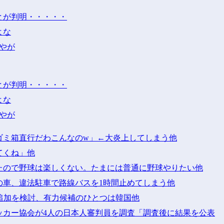
とが判明・・・・・
よな
やが
とが判明・・・・・
よな
やが
ゴミ箱直行だわこんなのw」←大炎上してしまう他
てくね」他
たので野球は楽しくない。たまには普通に野球やりたい他
の車、違法駐車で路線バスを1時間止めてしまう他
ス追加を検討、有力候補のひとつは韓国他
ッカー協会が4人の日本人審判員を調査「調査後に結果を公表