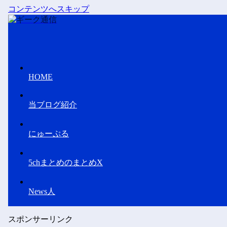
コンテンツへスキップ
HOME
当ブログ紹介
にゅーぷる
5chまとめのまとめX
News人
スポンサーリンク