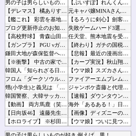
男の子は男らしいものが好き 例えば…男！
【ぶいすぽ】れんくんﾓｶｻｰﾝはなびの写真集は出ない他
【デレマス】 橘ありす「あなたの瞳には」
元キャバ嬢MINAさん死亡関連でENHYPEN・NI-KIの「謝罪文」が出回るも「フェイク...
【艦これ】 彩雲を基地航空にいれたら半径伸びたりします？
【るろうに剣心】劍客兵器の飛號・龍勢勇星、超ミサイル技術の持ち主なのに惜しい男を亡くした・...
ブログ更新停止のお知らせ
失敗ゲームハード3選「ドリームキャスト」「セガサターン」他
【高校野球】 青森山田のユニフォームが話題沸騰！称賛続々 「涼しそう」「熱中症対策では？」...
任天堂、熊本地震を受け製品修理は無償対応（災害救助法適用地域）他
【ガンプラ】 PGU νガンダム、4割引きの店舗が現れる…安いけど置く場所が…
【終わり】ガチの国税職員さん、税務調査で詐欺を行い〇億だまし取る他
鎌田大地が森保監督への思いを熱弁！「彼が築き上げてきたものや成績はもっと評価されるべき。本...
【悲報】最近の漫画出版社、どこの会社もマジでやばいwwwww他
【※衝撃】 中古の家でウジ虫がどんどんわいてくる→思い切って床板を剥してみた結果、やっぱり...
【カープ実況】秋山翔吾1番センター！先発「森下暢仁vs平良拳太郎」【広島-DeNA/横浜ス...
韓国人「知られざる日本だけの半導体技術がこちらです‥」→「サムスンがなければiPhoneが...
【ウマ娘】スズカさんと同じ声と聞いて驚いたキャラ他
フロム「ダークソウルを完結させるでー！」←おおええやん
ファイアーエムブレム新作、エッチキャラ登場で始まる他
甥(小学生)と義兄は 「カブトムシとりに行くから明日早起きだな！」 と二人でウキウキしてい...
ジャンポケ斎藤と代理人のやりとり、「地獄すぎて完全にコントになってる……」と衝撃を受ける人...
韓国警察、大韓サッカー協会を家宅捜索 代表監督選考巡り
【速報】ダウンタウン浜田さん、差別発言と受け取られる一言で炎上ｗｗｗｗｗｗ他
【動画】 両方馬鹿（笑）ミニストップでトラックと衝突したドラレコが（ノ∇`）
海外「あるある！」日本を旅行した外国人が患う新たな症状「日本後PTSD」に海外が大騒ぎ他
【日向坂46】 遠藤先生が描く日向坂メンバーがこちら…
【画像】ディズニーのおいなり巻（600円）、流石にアレすぎて賛否両論の大炎上をしてしまうw...
【ホロライブ】 ※杉田さんはねっ子神です
【ウマ娘】ついに見つけました…トレーナーさんの領収書と給与明細！！他
森香澄、新作下着の着用ショットｗｗ ただただスケベな目でしか見れんだろ！！
【衝撃】大阪府警、ミナミの“ベトナムビル”を家宅捜索した結果・・・・・・他
男の子は男らしいものが好き 例えば…男！