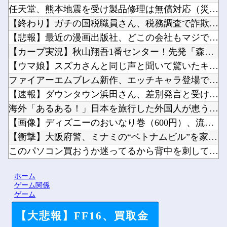
任天堂、熊本地震を受け製品修理は無償対応（災害救助法適用地域...
【終わり】ガチの国税職員さん、税務調査で詐欺を行い〇億だまし...
【悲報】最近の漫画出版社、どこの会社もマジでやばいwwwww...
【カープ実況】秋山翔吾1番センター！先発「森下暢仁vs平良拳...
【ウマ娘】スズカさんと同じ声と聞いて驚いたキャラ他
ファイアーエムブレム新作、エッチキャラ登場で始まる他
【速報】ダウンタウン浜田さん、差別発言と受け取られる一言で炎...
海外「あるある！」日本を旅行した外国人が患う新たな症状「日本...
【画像】ディズニーのおいなり巻（600円）、流石にアレすぎて...
【衝撃】大阪府警、ミナミの“ベトナムビル”を家宅捜索した結果...
このパソコン買おうか迷ってるから背中を刺してくれｗｗｗ他
韓国人「韓国サッカー協会の性接待問題のとんでもない言い訳がこ...
ホーム
【にじさんじ】宇佐美の筋肉すっご他
ゲーム関係
ゲーム
【大悲報】FF16、買取金