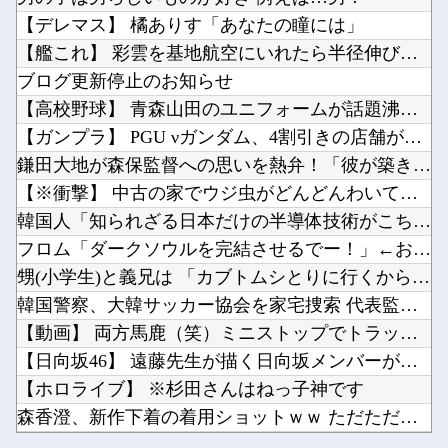
【朗報】 マツダ、新型CX-5が売れて黒字転換！！
【ラブライブ！】【画像】ニジガク京まふドスケベ人魚の描き下ろし【虹ヶ咲】他
【デレマス】 橘ありす「あなたの瞳には」
「Fate/EXTELLA」初回特典の赤青セイバー「純真のナイトドレス」デザイン＆スクショ...
【画像】巨乳まみれのダンス部さん、揺れに揺れてしまうｗｗｗｗｗｗ他
【艦これ】 彩雲を基地航空にいれたら半径伸びたりします？
このパソコン買おうか迷ってるから背中を刺してくれｗｗｗ他
ブログ更新停止のお知らせ
【悲報】明日花キララさん、専門家からあまりにも非情な一言を告げられる他
【高校野球】 青森山田のユニフォームが話題沸騰！称賛続々 「...
韓国人「韓国サッカー協会の性接待問題のとんでもない言い訳がこちら…」→「もはや自白だろこれ...
【ガンプラ】 PGU νガンダム、4割引きの店舗が現れる…安...
Powered by livedoor 相互RSS
【ワンピース】で死んだキャラで打順組んだったｗｗｗｗ他
鎌田大地が森保監督への思いを熱弁！「彼が築き上げてきたものや...
【悲報】円安容認派「円安は輸出が伸びで日本経済ホクホク！」⇒ 世界に売る物が無さすぎて輸出...
【※衝撃】 中古の家でウジ虫がどんどんわいてくる→思い切って...
韓国人「知られざる日本だけの半導体技術がこちらです‥」→「サ...
フロム「ダークソウルを完結させるでー！」←おおええやん
甥(小学生)と義兄は 「カブトムシとりに行くから明日早起きだ...
Powered by livedoor 相互RSS
韓国警察、大韓サッカー協会を家宅捜索 代表監督選考巡り
【動画】 両方馬鹿（笑）ミニストップでトラックと衝突したドラ...
【日向坂46】 遠藤先生が描く日向坂メンバーがこちら…
【ホロライブ】 ※杉田さんはねっ子神です
森香澄、新作下着の着用ショットｗｗ ただただスケベな目でしか...
【朗報】 マツダ、新型CX-5が売れて黒字転換！！