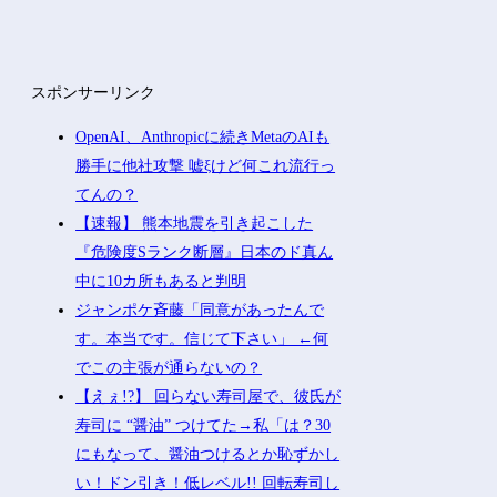
スポンサーリンク
OpenAI、Anthropicに続きMetaのAIも
勝手に他社攻撃 嘘ξけど何これ流行っ
てんの？
【速報】 熊本地震を引き起こした
『危険度Sランク断層』日本のド真ん
中に10カ所もあると判明
ジャンポケ斉藤「同意があったんで
す。本当です。信じて下さい」 ←何
でこの主張が通らないの？
【えぇ!?】 回らない寿司屋で、彼氏が
寿司に “醤油” つけてた→私「は？30
にもなって、醤油つけるとか恥ずかし
い！ドン引き！低レベル!! 回転寿司し