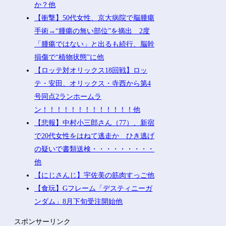
か？他
【衝撃】50代女性、京大病院で脳腫瘍
手術→“腫瘍の無い部位”を摘出 2度
「腫瘍ではない」と出るも続行、脳幹
損傷で“植物状態”に他
【ロッテ対オリックス18回戦】ロッ
テ・安田、オリックス・寺西から第4
号同点2ランホームラ
ン！！！！！！！！！！！！！他
【悲報】中村小三郎さん（77）、新宿
で20代女性をはねて逃走か ひき逃げ
の疑いで書類送検・・・・・・・・・
他
【にじさんじ】宇佐美の筋肉すっご他
【食玩】Gフレーム「デスティニーガ
ンダム」8月下旬受注開始他
スポンサーリンク