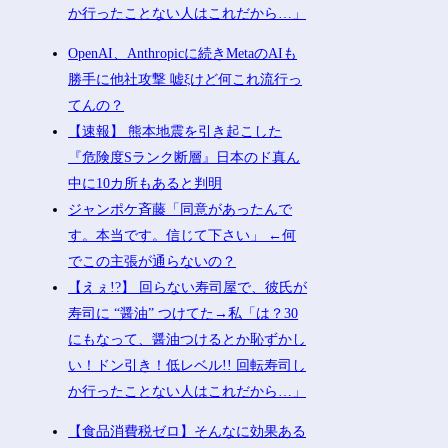
か行ったことない人はこれだから…」
OpenAI、Anthropicに続きMetaのAIも
勝手に他社攻撃 嘘ξけど何これ流行っ
てんの？
【速報】 熊本地震を引き起こした
『危険度Sランク断層』日本のド真ん
中に10カ所もあると判明
ジャンポケ斉藤「同意があったんで
す。本当です。信じて下さい」 ←何
でこの主張が通らないの？
【えぇ!?】 回らない寿司屋で、彼氏が
寿司に “醤油” つけてた→私「は？30
にもなって、醤油つけるとか恥ずかし
い！ドン引き！低レベル!! 回転寿司し
か行ったことない人はこれだから…」
【食品消費税ゼロ】そんなに効果ある