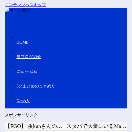
コンテンツへスキップ
HOME
当ブログ紹介
にゅーぷる
5chまとめのまとめX
News人
スポンサーリンク
【FGO】 夜kunさんのモルガンイラスト！！ 蝶の羽好きです！
スタバで大量にいるMacBookいじってるやつって何やってんの？他