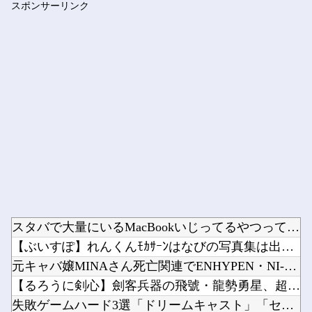
スポンサーリンク
「Fate/EXTELLA」初回特典の赤青セイバー「純真のナ...
Powered by livedoor 相互RSS
スタバで大量にいるMacBookいじってるやつって何やってん...
【ぶいすぽ】れんくんﾓｶｻｰﾝはなびの写真集は出ない他
元キャバ嬢MINAさん死亡関連でENHYPEN・NI-KIの...
【るろうに剣心】劍客兵器の飛號・龍勢勇星、超ミサイル技術の持...
失敗ゲームハード3選「ドリームキャスト」「セガサターン」他