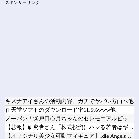
スポンサーリンク
【櫻坂46】 山下瞳月さん、破天荒すぎる生き方がこちら
Powered by livedoor 相互RSS
キズナアイさんの活動内容、ガチでヤバい方向へ他
任天堂ソフトのダウンロード率61.5%www他
ノーバン！瀬戸口心月ちゃんのセレモニアルピッチの様子がコチラ...
【悲報】研究者さん「株式投資にハマる若者はギャンブルにハマる...
【オリジナル美少女可動フィギュア】Idle Angels「堕...