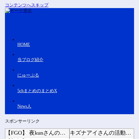
コンテンツへスキップ
HOME
当ブログ紹介
にゅーぷる
5chまとめのまとめX
News人
スポンサーリンク
【FGO】 夜kunさんのモルガンイラスト！！ 蝶の羽好きです！
キズナアイさんの活動内容、ガチでヤバい方向へ他