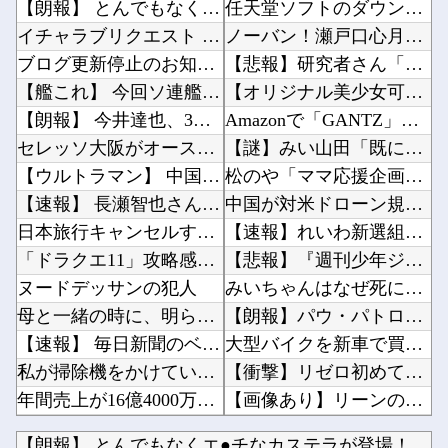
【朗報】 とんでもなくエ●チなカステラが登場！
任天堂ソフトのダウンロード率61.5%www他
イチャラブリクエスト 第29話
ノーバン！瀬戸口心月ちゃんのセレモニアルピッチの様子がコチラ！！！【乃木坂46】他
ブログ更新停止のお知らせ
【悲報】研究者さん「株式投資にハマる若者はギャンブルにハマる若者と同じ傾向がある」ｗｗｗｗ...
【艦これ】 今回ソ連艦てまたユーロの仲間入りしとんのか
【オリジナル美少女可動フィギュア】Idle Angels「堕天使 ルシファー」予約受付中【...
【朗報】 今井達也、3回パーフェクト5者連続三振！
Amazonで「GANTZ」が全巻100円他
セレッソ大阪がオーストラリア代表MFジャクソン・アーバインを獲得か クラブはXに“匂わせ”...
【謎】みい山田「既に印税1億円入ってます」←こいつがネットの叩き程度にムキになる理由他
【ウルトラマン】 中国のファンが作ったウルトラ問題児一覧ｗｗｗｗｗ
松のや「ママ応援企画」がなぜ許されない？「窮屈な世の中」に住む不幸、「尊重し合える社会」は...
【速報】 長瀬智也さん、すね毛ハラスメントを謝罪「不快な思いをさせて申し訳ありませんでした...
中国が対米ドローン規制強化して世界が騒然！←「事実上の禁輸措置か？」（海外の反応）他
日本旅行キャンセルすべきか…1万年ぶり史上最大級の火山の兆し＝韓国の反応
【速報】れいわ新選組、「いのちの党」に改名他
「ドラクエ11」攻略感想(54/クリア後)マルティナの「しんぴのビスチェ」可愛い！そしてメ...
【悲報】『週刊少年ジャンプ』発行部数が初の100万部割れ… 国内の紙雑誌で「100万部超」...
ヌードデッサンの犯人
みいちゃんはなぜ死に追いやられたか？→覚醒剤の入手ルート持ってるような半グレに目を付けられ...
母と一緒の時に、明らかに足に障害がある方が歩いていた。母「なんであんな歩き方なの？ふざけて...
【朗報】パウ・パトロールのスカイとか言うドスケベ雌犬?ｗｗｗｗｗｗｗｗｗｗｗｗ他
【速報】 毎日新聞のベテラン記者を逮捕 包丁で夫を脅した容疑
大型バイクを新車で買うならカワサキZ900RSとホンダCB1000Fどっち？他
私が掃除機をかけていた。無職の彼が床で寝ていた → 外では生きていけないダメ男はこちらです...
【衝撃】リゼロ初めて見てるんだけど別に主人公うざくなくね？？？？他
年間売上が16億4000万円を超える「1人事業者」がAIの支援を受けて2年で約3倍に急増
【画像あり】リーンの翼とかいう物語のエンディングが富野作品の中でも屈指の美しさを誇る作品他
【ななし】 じーにあす、遊戯王で今月もダイヤ到達！『先生もう笑うしかなくなっとりますやん』...
【ウマ娘】シットの炎がファイヤーしてそうなスティルインラブ（セーラーマーズ衣装）他
【朗報】 とんでもなくエ●チなカステラが登場！