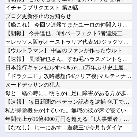
【画像】 はいだしょうこ（47）「こんなオバサンでいいの…？」
【悲報】茂木敏充外相、『大炎上』してしまう！！！！！！！他
イチャラブリクエスト 第29話
【櫻坂46】 山下瞳月さん、破天荒すぎる生き方がこちら
【画像】芸人コンビ完熟フレッシュの池田レイラ(21)さん、やらしく実ってしまうｗｗｗｗｗｗ...
ブログ更新停止のお知らせ
【.LIVE】ジェノミクスあんま強そうじゃない割に高そうという恐竜デッキの宿命を背負ってる...
【艦これ】 今回ソ連艦てまたユーロの仲間入りしとんのか
『みんなのGOLF WORLD』、改善に向けてアプデ計画公表他
【朗報】 今井達也、3回パーフェクト5者連続三振！
友達とPCで遊んでるんだがキーボードとマウス使った方がいいゲームでも頑なにパッド使いたがる...
セレッソ大阪がオーストラリア代表MFジャクソン・アーバインを...
Powered by livedoor 相互RSS
韓国人「日本が韓国文学が完全に定着！ブームを超えて一つのジャンルとして日本人全員に愛されて...
【ウルトラマン】 中国のファンが作ったウルトラ問題児一覧ｗｗ...
『メイドインアビス』ってマジで深い作品じゃね？他
【速報】 長瀬智也さん、すね毛ハラスメントを謝罪「不快な思い...
日本旅行キャンセルすべきか…1万年ぶり史上最大級の火山の兆し...
「ドラクエ11」攻略感想(54/クリア後)マルティナの「しん...
ヌードデッサンの犯人
Powered by livedoor 相互RSS
母と一緒の時に、明らかに足に障害がある方が歩いていた。母「な...
【速報】 毎日新聞のベテラン記者を逮捕 包丁で夫を脅した容疑
私が掃除機をかけていた。無職の彼が床で寝ていた → 外では生...
年間売上が16億4000万円を超える「1人事業者」がAIの支...
【ななし】 じーにあす、遊戯王で今月もダイヤ到達！『先生もう...
【画像】 はいだしょうこ（47）「こんなオバサンでいいの…？...