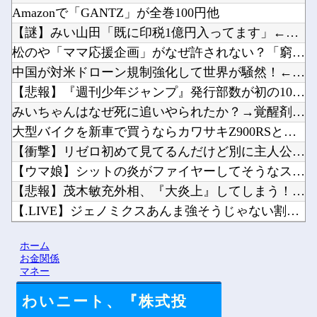
Amazonで「GANTZ」が全巻100円他
【謎】みい山田「既に印税1億円入ってます」←こいつがネットの...
松のや「ママ応援企画」がなぜ許されない？「窮屈な世の中」に住...
中国が対米ドローン規制強化して世界が騒然！←「事実上の禁輸措...
【悲報】『週刊少年ジャンプ』発行部数が初の100万部割れ… ...
みいちゃんはなぜ死に追いやられたか？→覚醒剤の入手ルート持っ...
大型バイクを新車で買うならカワサキZ900RSとホンダCB1...
【衝撃】リゼロ初めて見てるんだけど別に主人公うざくなくね？？...
【ウマ娘】シットの炎がファイヤーしてそうなスティルインラブ（...
【悲報】茂木敏充外相、『大炎上』してしまう！！！！！！！他
【.LIVE】ジェノミクスあんま強そうじゃない割に高そうとい...
友達とPCで遊んでるんだがキーボードとマウス使った方がいいゲ...
ホーム
韓国人「日本が韓国文学が完全に定着！ブームを超えて一つのジャ...
お金関係
マネー
わいニート、『株式投