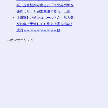
張、虚言疑惑が出ると「その男の垢を
発見した」と追加主張するも……他
【衝撃】パチンコホールさん、法人数
が10年で半減しても総売上高12兆433
億円ｗｗｗｗｗｗｗｗｗｗ他
スポンサーリンク