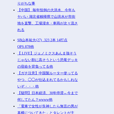
りがちな事
【中国】 毎年恒例の大洪水、今年も
ヤバい 湖北省秭帰県で山洪水が市街
地を直撃、工場浸水・車両が次々流さ
れる
SB山本祐大(27) .323 2本 14打点
OPS.878他
【.LIVE】ジェノミクスあんま強そう
じゃない割に高そうという恐竜デッキ
の宿命を背負ってる他
【ガチ注意】中国製ルーター使ってる
やつ、◯◯が仕込まれてるかもしれな
いぞ・・・他
【疑問】日本経済、30年停滞←今まで
何してたん？wwww他
「電車で女性が失神したら無言の男が
真横についてきた」とタレントが主