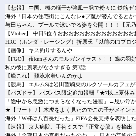
与田ちゃん、プールで泳いでる姿を公開！！！【元乃
【Vtuber】 中日5位うおおおおおおおおおおおおおお
【画像】 キス釣りするんや
【FGO】 夜kunさんのモルガンイラスト！！ 蝶の羽
私の彼に裏表がなさすぎる 第3話
【艦これ】 競泳水着いんのかよ
【競馬】 エルムSは岩田望騎乗のルクソールカフェが
「途中から急激につまらなくなった漫画」←思い浮