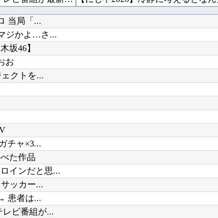
【シンデレラガールズ】 百鬼夜行をテーマとしたPOP UP SHOPが東京・大阪にて開催
【ラブライブ！】降幡愛さんがドッ
当局「...
【ガンプラ再販】 RG「ストライクフリーダムガンダム ディアクティブモード」ほか【11時予...
【募】カナン様はあくまでチョロい
ジかよ…さ...
モラハラ父を見て育ったせいで結婚に希望が持てない私。それなのに長男から結婚を急かされてしま...
木坂46】
おお
クトを...
お前らが思う「バカゲー」って何？
Powered by livedoor 相互RSS
シャープ、シンプルで使いやすいオーブ
キズナアイが加藤純一と絡み出した
V
ャ×3...
かべた作品
インだと思...
ッカー...
患者は...
ビ番組が...