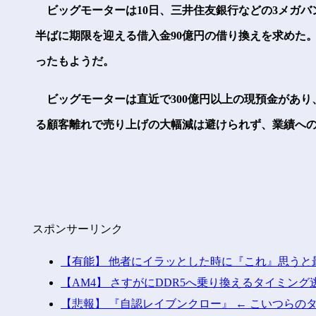
ビッグモーターは10日、三井住友銀行などの3メガバ
半ばに期限を迎える借入金90億円の借り換えを求めた
ったもようだ。
ビッグモーターは直近で300億円以上の現預金があり
る顧客離れで売り上げの大幅減は避けられず、業績へ
スポンサーリンク
【有能】 他者にイラッとした時に『これ』思うと
【AM4】 さすがにDDR5へ乗り換えるタイミン
【悲報】 『自認レイブンクロー』 ← こいつらの