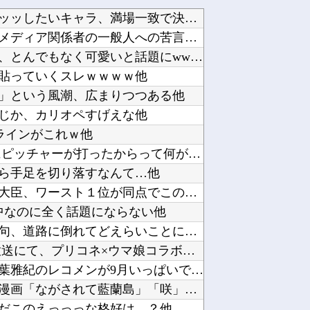
【悲報】クレヨンしんちゃんでエッッッしたいキャラ、満場一致で決まるｗｗｗｗｗｗｗｗｗｗ他
「今日のお前らが言うな大賞？」とメディア関係者の一般人への苦言にツッコミ殺到、被災地の避難...
【画像】深田恭子さん（43）の私服、とんでもなく可愛いと話題にwww他
貼っていくスレｗｗｗｗ他
」という風潮、広まりつつある他
じか、カリオペすげえな他
ラインがこれｗ他
AHRA「DH導入が遅すぎる、たまにピッチャーが打ったからって何が面白いんだよ」他
ら手足を切り落すなんて…他
【ニュース】日本をダメにした総理大臣、ワースト１位が同点でこの人ｗｗｗｗｗｗ他
中なのに全く話題にならない他
【悲報】女さん、歩行者を轢いた挙句、道路に倒れてどえらいことになってしまうw w w w ...
【ウマ娘】プリコネ8.5周年直前生放送にて、プリコネ×ウマ娘コラボの開催について告知が！？...
【悲報】嵐の活動休止の影響か…相葉雅紀のレコメンが9月いっぱいで終了へ他
いまだに続いていると聞いてビビる漫画「ながされて藍蘭島」「咲」「らき☆すた」他
んだこのえっっっな格好は…？他