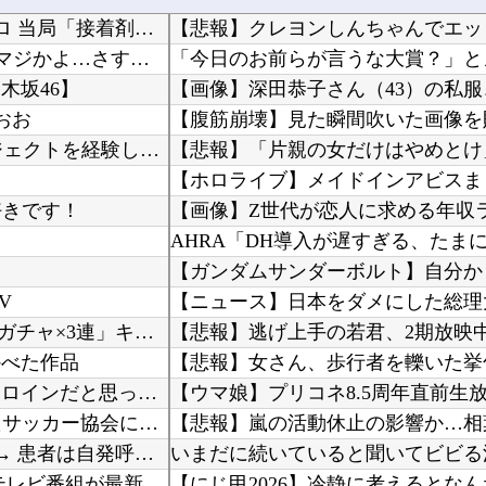
【悲報】 中国、橋の欄干が強風一発で粉々に 鉄筋ゼロ 当局「接着剤でくっつけただけ」「正常...
海外「日本の住宅街にこんなレ●プ魔が潜んでるとかマジかよ…さすがHENTAIの国…」
木坂46】
おお
【腹筋崩壊】見た瞬間吹いた画像を
HRC（ホンダ・レーシング）折原氏「以前のF1プロジェクトを経験した専門家を何人か呼び戻し...
【悲報】「片親の女だけはやめとけ
【ホロライブ】メイドインアビスま
好きです！
【画像】Z世代が恋人に求める年収
【ガンダムサンダーボルト】自分か
V
【パズドラ】 パズパス限定追加報酬「★7以上夏休みガチャ×3連」キタ━━━━(゜∀゜)━━...
【悲報】逃げ上手の若君、2期放映
かべた作品
★【ワートリ】木虎をよく見たのでこの子がメインヒロインだと思ってたら、はじめて読んだとき違...
海外「W杯は八百長だった」FIFA会長支持を表明したサッカー協会に海外大騒ぎ！（海外の反応...
【速報】 京大病院、手術ミスで『正常な脳』を摘出 → 患者は自発呼吸不可能な植物状態に
海外「全部日本の真似だったのか…」 日本の普通のテレビ番組が最新SNSの数十年先を行ってい...
【にじ甲2026】冷静に考えるとな