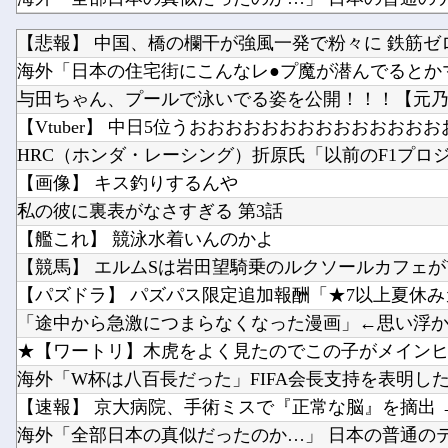
【悲報】 中国、橋の欄干が強風一発で粉々に 鉄筋ゼロ 
海外「日本の住宅街にこんなレ●プ魔が潜んでるとかマ
与田ちゃん、プールで泳いでる姿を公開！！！【元乃
【Vtuber】 中日5位うおおおおおおおおおおおおおお
HRC（ホンダ・レーシング）折原氏「以前のF1プロジェ
【画像】 キス釣りするんや
私の彼に裏表がなさすぎる 第3話
【艦これ】 競泳水着いんのかよ
【競馬】 エルムSは岩田望騎乗のルクソールカフェが
【パズドラ】 パズパス限定追加報酬「★7以上夏休みガチ
「途中から急激につまらなくなった漫画」←思い浮
★【ワートリ】木虎をよく見たのでこの子がメインヒロ
海外「W杯は八百長だった」FIFA会長支持を表明したサ
【速報】 京大病院、手術ミスで『正常な脳』を摘出 → 
海外「全部日本の真似だったのか…」 日本の普通のテレ