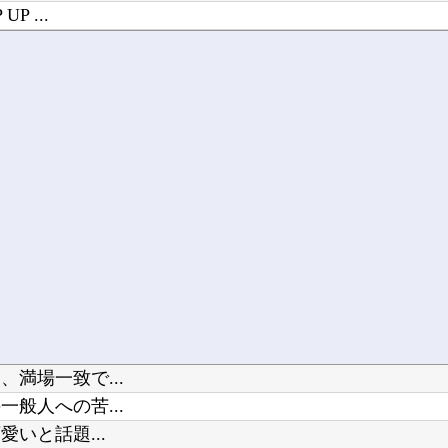
 ...
ディア...
。それなの...
満場一致で...
般人への苦...
いと話題...