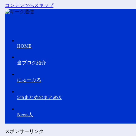
コンテンツへスキップ
HOME
当ブログ紹介
にゅーぷる
5chまとめのまとめX
News人
スポンサーリンク