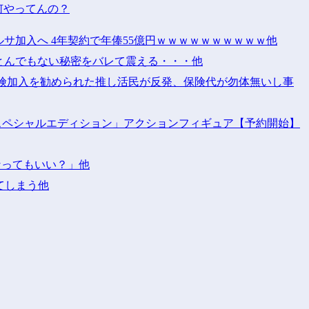
何やってんの？
サ加入へ 4年契約で年俸55億円ｗｗｗｗｗｗｗｗｗｗ他
とんでもない秘密をバレて震える・・・他
保険加入を勧められた推し活民が反発、保険代が勿体無いし事
 スペシャルエディション」アクションフィギュア【予約開始】
なってもいい？」他
てしまう他