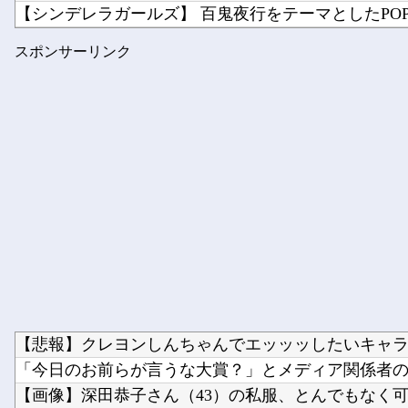
【シンデレラガールズ】 百鬼夜行をテーマとしたPOP UP
【ガンプラ再販】 RG「ストライクフリーダムガンダム 
スポンサーリンク
モラハラ父を見て育ったせいで結婚に希望が持てない私
【悲報】クレヨンしんちゃんでエッッッしたいキャラ、
「今日のお前らが言うな大賞？」とメディア関係者の一
【画像】深田恭子さん（43）の私服、とんでもなく可愛