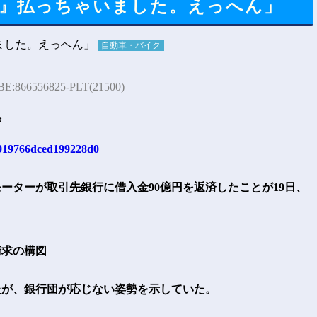
億』払っちゃいました。えっへん」
自動車・バイク
 BE:866556825-PLT(21500)
ず
99919766dced199228d0
ターが取引先銀行に借入金90億円を返済したことが19日、
請求の構図
が、銀行団が応じない姿勢を示していた。