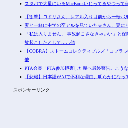
スタバで大量にいるMacBookいじってるやつって
【衝撃】ロドリさん、レアル入り目前から一転バル
妻と一緒に中学の卒アルを見ていた夫さん、妻に
「私は入りません、 事故起こさなきゃいい」と
故起こしたとして……他
【COBRA】ストームコレクティブルズ「コブラ
他
PTA会長「PTA参加拒否した親へ最終警告。こう
【悲報】日本語がAIで不利な理由、明らかになっ
スポンサーリンク