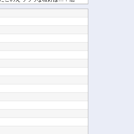
キリGPに出演！！！！他
でエッチしたいキャラ【画像】他
岸田文雄「日米の為替介入は一時しのぎに過ぎない。私なら円を強くすることが出来る」他
海外「日本は戦勝国なんだよ」 戦後の日本人の特別な生き様に各国から称賛の声他
【にじさんじ】ソフィ「８８８✨ ぞろ目ってなんか嬉しくなるよね！！」他
他
ンレンジ「RE-WF187」他
けどどうなんだ？他
Powered by livedoor 相互RSS