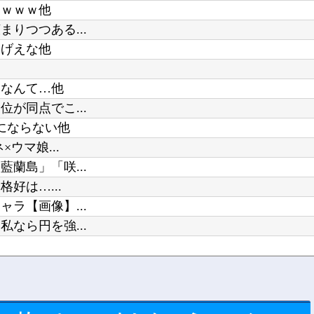
ｗｗｗｗ他
りつつある...
すげえな他
すなんて…他
が同点でこ...
にならない他
ウマ娘...
蘭島」「咲...
好は…...
ラ【画像】...
なら円を強...
18...
る服と声...