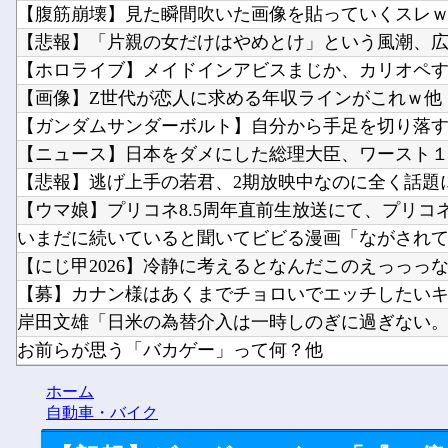
【腹筋崩壊】見た瞬間吹いた画像を貼っていくスレ
【悲報】「片親の女だけはやめとけ」という風潮、広ま
【ホロライブ】メイドインアビスまじか、カリオペ
【画像】Z世代が恋人に求める年収ラインがこれｗ他
【ガンダムサンダーボルト】自分から手足を切り落
【ニュース】日本をダメにした総理大臣、ワースト１位
【悲報】逃げ上手の若君、2期放映中なのに全く話題
【ウマ娘】プリコネ8.5周年直前生放送にて、プリコネ×
いまだに続いていると聞いてビビる漫画「ながされて藍
【にじ甲2026】冷静に考えるとなんだこのえっっっな格
【募】カナン様はあくまでチョロいでエッチしたいキャ
岸田文雄「日米の為替介入は一時しのぎに過ぎない。私
お前らが思う「バカゲー」って何？他
シャープ、シンプルで使いやすいオーブンレンジ「RE-WF
ホーム
ペルソナ４R”メイン”ヒロインの里中千枝さん、来てい
自動車・バイク