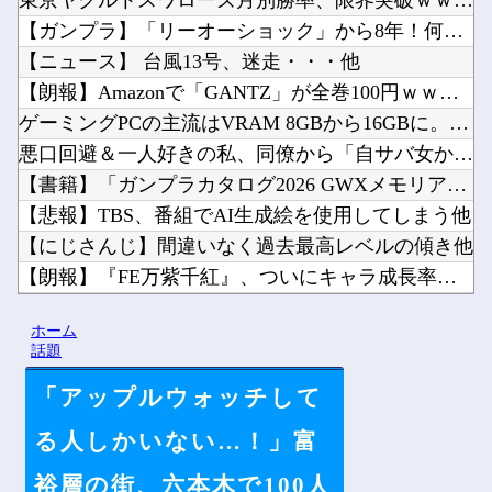
東京ヤクルトスワローズ月別勝率、限界突破ｗｗｗｗｗｗｗｗｗｗ...
【ガンプラ】「リーオーショック」から8年！何が凄かったの？他
【ニュース】 台風13号、迷走・・・他
【朗報】Amazonで「GANTZ」が全巻100円ｗｗｗｗｗ...
ゲーミングPCの主流はVRAM 8GBから16GBに。Ste...
悪口回避＆一人好きの私、同僚から「自サバ女かと思ってた」と言...
【書籍】「ガンプラカタログ2026 GWXメモリアル編」【予...
【悲報】TBS、番組でAI生成絵を使用してしまう他
【にじさんじ】間違いなく過去最高レベルの傾き他
【朗報】『FE万紫千紅』、ついにキャラ成長率がゲーム内で見れ...
まだ墓石があるだけマシと見るべきか。今はもう合葬墓ばかり他
ホーム
「ドカ食いダイスキ！もちづきさん」TVアニメ化他
話題
「アップルウォッチして
る人しかいない…！」富
Powered by livedoor 相互RSS
裕層の街、六本木で100人