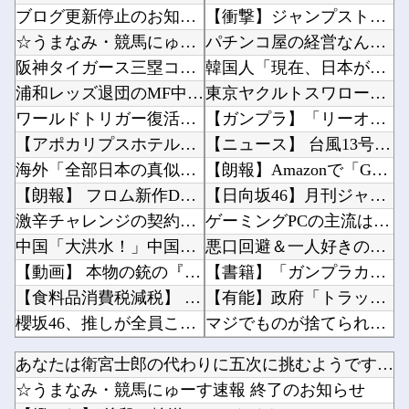
ブログ更新停止のお知らせ
【衝撃】ジャンプストアで大量注文→キャンセルを繰り返した32歳女を逮捕 238アカウント、...
☆うまなみ・競馬にゅーす速報 終了のお知らせ
パチンコ屋の経営なんてそんな難しくなくね？近隣店舗よりちょっと多めに出しておけば勝手に客...
阪神タイガース三塁コーチ田中秀太、辞任要請
韓国人「現在、日本が密かに韓国からパクっているものがこちら…」→「これは言い訳できないｗｗ...
浦和レッズ退団のMF中島翔哉がポルトガル2部ポルティモネンセ加入決定 4年ぶりの古巣復帰に
東京ヤクルトスワローズ月別勝率、限界突破ｗｗｗｗｗｗｗｗｗｗｗｗｗｗｗｗｗｗｗｗｗｗｗｗｗ...
ワールドトリガー復活について。
【ガンプラ】「リーオーショック」から8年！何が凄かったの？他
【アポカリプスホテル】 第5話 感想 わがままボディを手に入れた
【ニュース】 台風13号、迷走・・・他
海外「全部日本の真似だったのか…」 日本の普通のテレビ番組が最新SNSの数十年先を行ってい...
【朗報】Amazonで「GANTZ」が全巻100円ｗｗｗｗｗｗｗｗｗｗ他
【朗報】 フロム新作Duskbloods、ネットワークテストキタ━━━━(゜∀゜)━━━━...
【日向坂46】月刊ジャイアンツ公式、重大告知！他
激辛チャレンジの契約書にサインし、チャレンジしたらとんでもない事態になった。救急車運ばれ胃...
ゲーミングPCの主流はVRAM 8GBから16GBに。Steam調査でシェア逆転他
中国「大洪水！」中国ダム「決壊」地元民「公式発表より死者多い！」中国政府「住民拘束！（安否...
悪口回避＆一人好きの私、同僚から「自サバ女かと思ってた」と言われモヤモヤ…「全然違った～」...
【動画】 本物の銃の『弾道』がよく分かる動画まとめがコチラｗｗｗ！！
【書籍】「ガンプラカタログ2026 GWXメモリアル編」【予約開始】他
【食料品消費税減税】 政府が基本方針決定 来年4月から2年間1％に8月5日
【有能】政府「トラックはサービスエリア利用有料化すればサボらず走るし流問題解決じゃね？」他
櫻坂46、推しが全員これだとガチでキツい説
マジでものが捨てられないオタクなんだが他
【にじ甲2026】 熱狂！にじさんじ甲子園2026#9！主催陣の心からの「助かる〜〜〜」草
【悲報】TBS、番組でAI生成絵を使用してしまう他
あなたは衛宮士郎の代わりに五次に挑むようです 第411話
オランダ人「至宝を手にした」佐野航大、オランダ王者PSV移籍が決定的に！口頭合意報道で現地...
【にじさんじ】間違いなく過去最高レベルの傾き他
☆うまなみ・競馬にゅーす速報 終了のお知らせ
【田舎のミステリー】 タヌキが人間に化ける説、これ多分マジ
【朗報】『FE万紫千紅』、ついにキャラ成長率がゲーム内で見れるようになる他