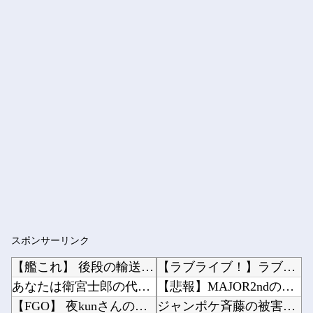
スポンサーリンク
【艦これ】 後段の輸送はおつらくないのか
【ラブライブ！】ラブカ、ドスケベ水着CM他
あなたは衛宮士郎の代わりに五次に挑むようです 第411話
【悲報】MAJOR2ndの佐藤寿也の息子、姑息すぎてしまい炎上他
【FGO】 夜kunさんのモルガンイラスト！！ 蝶の羽好きです！
ジャンポケ斉藤の被害女性「バウムクーヘン売ったりTikTokライブしててムカついたから示談...