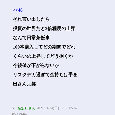
>>48
それ言い出したら
投資の世界だと2倍程度の上昇
なんて日常茶飯事
100本購入してどの期間でどれ
くらいの上昇してどう捌くか
今後値が下がらないか
リスクデカ過ぎて金持ちは手を
出さんよ笑
88:
名無しさん
2024/01/14(日) 12:05:05.62
ID:6XhBc