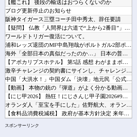
【艦これ】 後段の輸送はおつらくないのか
メディア「Switch2、499ドルでも安い800ドル超えるかも。PS5は直近での値上げ可...
ブログ更新停止のお知らせ
日本の防衛白書「韓国は重要な隣国」だと3年連続で位置づけ…韓国メディア！他
阪神タイガース三塁コーチ田中秀太、辞任要請
スーパーカブってもう完全にビジネスバイクとしての役目を終えてしまったよな他
【疑問】 仏教「人間界は六道で“上から2番目”」←いや本当か...
Powered by livedoor 相互RSS
まだ墓石があるだけマシと見るべきか。今はもう合葬墓ばかり他
ワールドトリガー復活について。
「ドカ食いダイスキ！もちづきさん」TVアニメ化他
浦和レッズ退団のMF中島翔哉がポルトガル2部ポルティモネンセ...
海外「全部日本の真似だったのか…」 日本の普通のテレビ番組が...
【アポカリプスホテル】 第5話 感想 わがままボディを手に入...
激辛チャレンジの契約書にサインし、チャレンジしたらとんでもな...
Powered by livedoor 相互RSS
中国「大洪水！」中国ダム「決壊」地元民「公式発表より死者多い...
【動画】 本物の銃の『弾道』がよく分かる動画まとめがコチラｗ...
【にじ甲2026】 熱狂！にじさんじ甲子園2026#9！主催...
オランダ人「至宝を手にした」佐野航大、オランダ王者PSV移籍...
【食料品消費税減税】 政府が基本方針決定 来年4月から2年間...
櫻坂46、推しが全員これだとガチでキツい説
スポンサーリンク
【朗報】 フロム新作Duskbloods、ネットワークテスト...