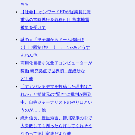
ｗｗ
【社会】 オンワードHDが従業員に貴
重品の常時携行を義務付け 熊本地震
被災を受けて
謎の人「甲子園からドーム移転ｲﾔ
ｯ！！7回制ｲﾔｯ！！」←じゃあどうす
んねん他
商用化目指す光量子コンピューターが
稼働 研究拠点で世界初…産総研な
ど！他
「すぐバレるデマを投稿した理由はこ
れか」と拡散元の”賢さ”に批判が殺到
中、自称ジャーナリストのやり口とい
うのが……他
織田信長、豊臣秀吉、徳川家康の中で
大失敗しても謝ったら許してくれそう
なのって徳川家康だよな他