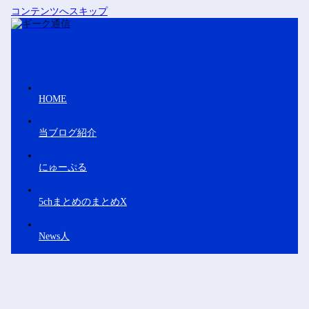
コンテンツへスキップ
HOME
当ブログ紹介
にゅーぷる
5chまとめのまとめX
News人