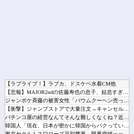
Powered by livedoor 相互RSS
【ラブライブ！】ラブカ、ドスケベ水着CM他
【悲報】MAJOR2ndの佐藤寿也の息子、姑息すぎてしまい炎...
ジャンポケ斉藤の被害女性「バウムクーヘン売ったりTikTok...
【衝撃】ジャンプストアで大量注文→キャンセルを繰り返した32...
パチンコ屋の経営なんてそんな難しくなくね？近隣店舗よりちょ...
韓国人「現在、日本が密かに韓国からパクっているものがこちら…...