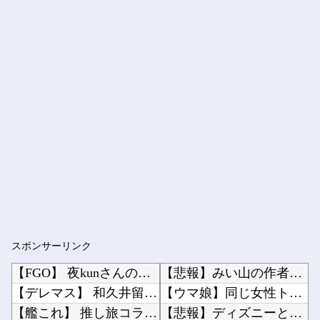
スポンサーリンク
【FGO】 夜kunさんのモルガンイラスト！！ 蝶の羽好きです！
【悲報】みい山の作者さん、なぜか消しまくる他
【デレマス】 和久井留美「夢を作って、いつか遊んで」
【ウマ娘】同じ女性トレーナーでも運命の対比が美しい…【スタブロ第63話】他
【艦これ】 推し旅コラボ楽しみでちね！
【悲報】ディズニーとUSJ、JKのダンス会場になってしまうｗｗｗｗｗ他