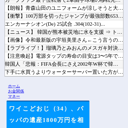
カープファン最下位転落で2軍由宇球場の移転先を考え始める。他
【朗報】青森山田のユニフォームが涼しそうと大好評→高野連はど...
【衝撃】100万部を切ったジャンプが最強部数653万部を記録...
エンカーナシオン(De) 25試合 .304(102-31)...
【ニュース】 韓国が熊本被災地に水を支援 ⇒ トイレの水にｗ...
【画像】令和最新版の宇垣美里さん←こう言うのでいいんだよが目...
【ラブライブ！】瑠璃乃とみおんのメスガキ対決【蓮ノ空】他
【注意喚起】電源タップの寿命の目安は3〜5年です他
韓国人「悲報：FIFA会長にさえ2002年W杯で韓国が審判を...
下手に水買うよりウォーターサーバー置いた方がよくね？他
【ホロライブ】シャインマスカットとかいう物体贈答品として優秀...
ホーム
【にじさんじ】鏑木近日中に入院予定、その前準備に血を大量に取...
お金関係
マネー
ワイこどおじ（34）、パ
Powered by livedoor 相互RSS
ッパの遺産1800万円を相