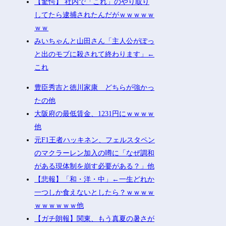
【驚愕】 社内で「これ」のやり取り
してたら逮捕されたんだがｗｗｗｗｗ
ｗｗ
みいちゃんと山田さん「主人公がぽっ
と出のモブに殺されて終わります」←
これ
豊臣秀吉と徳川家康 どちらが強かっ
たの他
大阪府の最低賃金、1231円にｗｗｗｗ
他
元F1王者ハッキネン、フェルスタペン
のマクラーレン加入の噂に「なぜ調和
がある現体制を崩す必要がある？」他
【悲報】「和・洋・中」←一生どれか
一つしか食えないとしたら？ｗｗｗｗ
ｗｗｗｗｗｗ他
【ガチ朗報】関東、もう真夏の暑さが