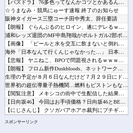
【パズドラ】 76多色ってなんかコツとかあるんかね 完全に並...
下手に水買うよりウォーターサーバー置いた方がよくね？他
☆うまなみ・競馬にゅーす速報 終了のお知らせ
【ホロライブ】シャインマスカットとかいう物体贈答品として優秀すぎるよな他
阪神タイガース三塁コーチ田中秀太、辞任要請
メキシコ最大級の麻薬カルテルのリーダーの情報提供で報奨金約39億円！他
【朗報】 ぐらんぶるのヒロイン、遂にデレるｗｗｗｗ
Powered by livedoor 相互RSS
【朗報】ぐらんぶるのヒロイン、デレる他
浦和レッズ退団のMF中島翔哉がポルトガル2部ポルティモネンセ...
【アズールレーン】グッスマ上海「大鳳：プライベート・クォーターズVer.」フィギュア【原型...
【画像】 「ビールと水を交互に飲まないと倒れるグラス」発売
海外「日本なんて行くんじゃなかった…」 日本を知ってしまった...
【悲報】 ヤニねこ、BPOで問題視されるｗｗｗｗｗｗｗｗｗｗ...
【朗報】 フロム新作Duskbloods、ネットワークテスト...
Powered by livedoor 相互RSS
生理の予定が８月６日なんだけど７月２９日にドバッと鮮血でたか...
世界初の超伝導量子熱機関…燃料もピストンもない量子エンジンが...
【閲覧注意】 メキシコの街中で生配信した結果…麻薬カルテルが...
【日向坂46】 今回はお手頃価格？日向坂46とBEAMSのコ...
【にじさんじ】 クソガバアホアホ裁判にブチギレ魔女
【衝撃】 「かわいい虫」ランキング、ついに発表される
スポンサーリンク
遠藤さくらちゃん、まさかの写真無しだったｗ【乃木坂46】