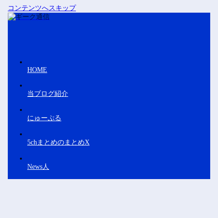
コンテンツへスキップ
HOME
当ブログ紹介
にゅーぷる
5chまとめのまとめX
News人