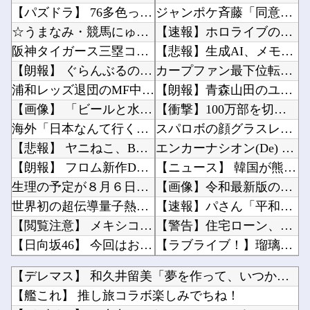
【パズドラ】 76多色ってなんかコツとかあるんかね 完全に並べきるには15秒では足りないわ
ジャンポケ斉藤「同意があったんです。本当です。信じて下さい」 ←何でこの主張が通らないの？...
☆うまなみ・競馬にゅーす速報 終了のお知らせ
【速報】ホロライブのVtuber、劇場版メイドインアビスの主題歌決定wwwwwwwwww他
阪神タイガース三塁コーチ田中秀太、辞任要請
【悲報】生成AI、メモリやSSDだけでなく「マザーボード」まで値上げさせてしまいそう他
【朗報】 ぐらんぶるのヒロイン、遂にデレるｗｗｗｗ
カープファン最下位転落で2軍由宇球場の移転先を考え始める。他
浦和レッズ退団のMF中島翔哉がポルトガル2部ポルティモネンセ加入決定 4年ぶりの古巣復帰に
【朗報】青森山田のユニフォームが涼しそうと大好評→高野連はどう出るｗｗｗ他
【画像】 「ビールと水を交互に飲まないと倒れるグラス」発売
【衝撃】100万部を切ったジャンプが最強部数653万部を記録した時の週刊少年ジャンプの面子...
海外「日本なんて行くんじゃなかった…」 日本を知ってしまったディズニー信者、帰国後『本家』...
スパロボの顔グラスレ 誰？ってなるのもたまにあるよな他
【悲報】 ヤニねこ、BPOで問題視されるｗｗｗｗｗｗｗｗｗｗｗｗｗ
エンカーナシオン(De) 25試合 .304(102-31) 6本 26打点 出塁率.31...
【朗報】 フロム新作Duskbloods、ネットワークテストキタ━━━━(゜∀゜)━━━━...
【ニュース】 韓国が熊本被災地に水を支援 ⇒ トイレの水にｗｗｗｗｗｗｗ他
生理の予定が８月６日なんだけど７月２９日にドバッと鮮血でたから生理かな？って思ったのよね
【画像】令和最新版の宇垣美里さん←こう言うのでいいんだよが目一杯詰まってると話題にw w ...
世界初の超伝導量子熱機関…燃料もピストンもない量子エンジンが回った！
【速報】パさん「平和を願う式典なのに防弾ガラスと防弾バッグSP」安倍元首相の悲劇や石破前首...
【閲覧注意】 メキシコの街中で生配信した結果…麻薬カルテルがやって来て、たった3秒で…（動...
【警告】住宅ローン、ガチでヤバくなるぞ・・・・・他
【日向坂46】 今回はお手頃価格？日向坂46とBEAMSのコラボが決定！！
【ラブライブ！】瑠璃乃とみおんのメスガキ対決【蓮ノ空】他
【にじさんじ】 クソガバアホアホ裁判にブチギレ魔女
【注意喚起】電源タップの寿命の目安は3〜5年です他
【デレマス】 和久井留美「夢を作って、いつか遊んで」
【衝撃】 「かわいい虫」ランキング、ついに発表される
KEIZ守山店「近日動きます！8月7日に重大告知！」→「8月7日は店休日とさせて頂きます」...
【艦これ】 推し旅コラボ楽しみでちね！
遠藤さくらちゃん、まさかの写真無しだったｗ【乃木坂46】
韓国人「悲報：FIFA会長にさえ2002年W杯で韓国が審判を買収していたと思われていた模様...