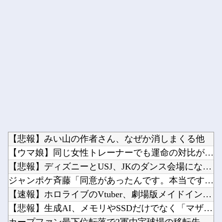
Powered by livedoor 相互RSS
【悲報】みい山の作者さん、なぜか消しまくる他
【ウマ娘】同じ女性トレーナーでも運命の対比が美しい…【スタブ...
【悲報】ディズニーとUSJ、JKのダンス会場になってしまうｗ...
ジャンポケ斉藤「同意があったんです。本当です。信じて下さい」...
【速報】ホロライブのVtuber、劇場版メイドインアビスの主...
【悲報】生成AI、メモリやSSDだけでなく「マザーボード」ま...