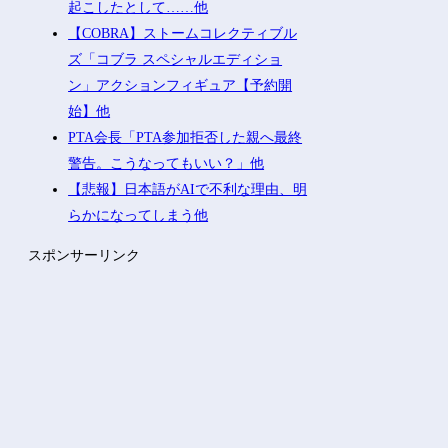
起こしたとして……他
【COBRA】ストームコレクティブル
ズ「コブラ スペシャルエディショ
ン」アクションフィギュア【予約開
始】他
PTA会長「PTA参加拒否した親へ最終
警告。こうなってもいい？」他
【悲報】日本語がAIで不利な理由、明
らかになってしまう他
スポンサーリンク