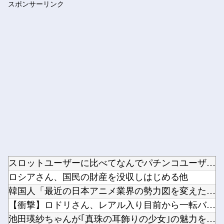
スポンサーリンク
体罰肯定派「殴らないとわからない奴もいる」ワイ「いや司法や警...
Powered by livedoor 相互RSS
スロットユーザーに比べてなんでパチンコユーザーってリテラシー...
ロシアさん、国民の財産を没収しはじめる他
韓国人「最近の日本アニメ業界の勢力図を変えたと言われる作品が...
【衝撃】ロドリさん、レアル入り目前から一転バルサ加入へ 4年...
池田瑛紗ちゃんが｢真珠の耳飾りの少女｣の魅力を語る！！！【乃...