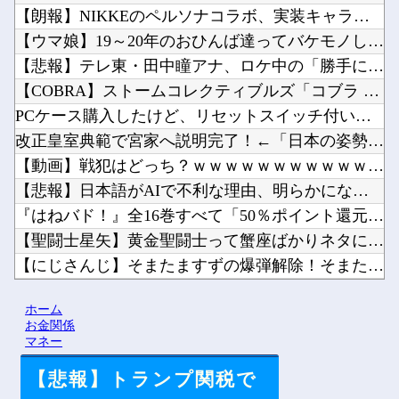
【朗報】NIKKEのペルソナコラボ、実装キャラ発表他
【ウマ娘】19～20年のおひんば達ってバケモノしかいないのか...
【悲報】テレ東・田中瞳アナ、ロケ中の「勝手に撮影する人」に苦...
【COBRA】ストームコレクティブルズ「コブラ スペシャルエ...
PCケース購入したけど、リセットスイッチ付いてないのな他
改正皇室典範で宮家へ説明完了！←「日本の姿勢にリスペクト！」...
【動画】戦犯はどっち？ｗｗｗｗｗｗｗｗｗｗｗｗｗｗｗｗｗｗｗ...
【悲報】日本語がAIで不利な理由、明らかになってしまう他
『はねバド！』全16巻すべて「50％ポイント還元」セール！6...
【聖闘士星矢】黄金聖闘士って蟹座ばかりネタにされますが牡牛座...
【にじさんじ】そまたますずの爆弾解除！そまたま大げんかで草他
【ウマ娘】レース後半のこの動き、スティルの挙動がやばすぎる。...
ホーム
お前らがメイドイン韓国で認めてるもの 「キムチ」あと3つは？...
お金関係
マネー
【悲報】トランプ関税で