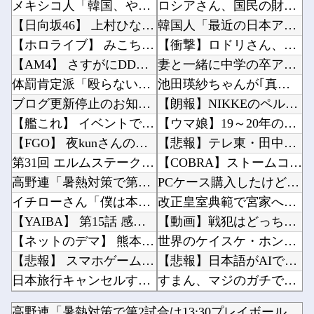
メキシコ人「韓国、やめておけ」元日本代表指揮官、韓国代表の新監督有力候補に急浮上！【海外の...
ロシアさん、国民の財産を没収しはじめる他
【日向坂46】 上村ひなの、重大な問題について
韓国人「最近の日本アニメ業界の勢力図を変えたと言われる作品がこちら…」→「こういうのが面白...
【ホロライブ】 みこちは本当こういうの上手いなｗｗｗ
【衝撃】ロドリさん、レアル入り目前から一転バルサ加入へ 4年契約で年俸55億円ｗｗｗｗｗｗ...
【AM4】 さすがにDDR5へ乗り換えるタイミング逃し感が半端ない
妻と一緒に中学の卒アルを見ていた夫さん、妻にとんでもない秘密をバレて震える・・・他
体罰肯定派「殴らないとわからない奴もいる」ワイ「いや司法や警察に突き出せばいいよね」
池田瑛紗ちゃんが｢真珠の耳飾りの少女｣の魅力を語る！！！【乃木坂46】他
ブログ更新停止のお知らせ
【朗報】NIKKEのペルソナコラボ、実装キャラ発表他
【艦これ】 イベントで弱っている提督にご奉仕鹿島描いたでち
【ウマ娘】19～20年のおひんば達ってバケモノしかいないのか？他
【FGO】 夜kunさんのモルガンイラスト！！ 蝶の羽好きです！
【悲報】テレ東・田中瞳アナ、ロケ中の「勝手に撮影する人」に苦言「面識のない方にカメラを向け...
第31回 エルムステークス(GⅢ)
【COBRA】ストームコレクティブルズ「コブラ スペシャルエディション」アクションフィギュ...
高野連「暑熱対策で第2試合は13:30プレイボールや！」
PCケース購入したけど、リセットスイッチ付いてないのな他
イチローさん「僕は本を読まない。好きなアニメはドラゴンボール」【海外の反応】
改正皇室典範で宮家へ説明完了！←「日本の姿勢にリスペクト！」（海外の反応）他
【YAIBA】 第15話 感想 水着VSバニー【真・侍伝 YAIBA】
【動画】戦犯はどっち？ｗｗｗｗｗｗｗｗｗｗｗｗｗｗｗｗｗｗｗｗ他
【ネットのデマ】 熊本地震巡るデマがSNSで拡散中…「偽の画像や動画の投稿もあり得る」「確...
世界のケイスケ・ホンダ「ラーメン700円は安すぎる！2000円にするべき」他
【悲報】 スマホゲーム会社さん、”サ終”相次ぎ倒産しまくってる模様
【悲報】日本語がAIで不利な理由、明らかになってしまう他
日本旅行キャンセルすべきか…1万年ぶり史上最大級の火山の兆し＝韓国の反応
すまん、マジのガチでウーバーが無理なんやが他
美しくてやさしい僕の誇りの妻が………。
『はねバド！』全16巻すべて「50％ポイント還元」セール！6,336円分返ってくる！作風が...
高野連「暑熱対策で第2試合は13:30プレイボールや！」