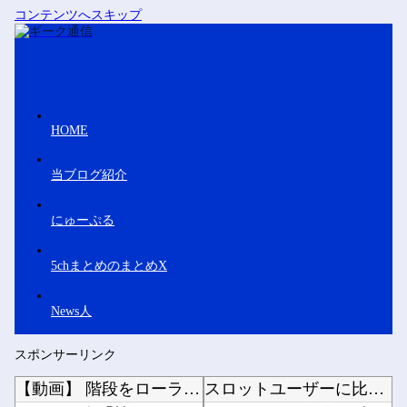
コンテンツへスキップ
HOME
当ブログ紹介
にゅーぷる
5chまとめのまとめX
News人
スポンサーリンク
【動画】 階段をローラーブレードで滑り降りる女性
スロットユーザーに比べてなんでパチンコユーザーってリテラシーがここまで低いんだろうか…他