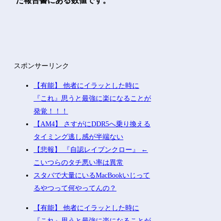
た報告書にある数値です。
スポンサーリンク
【有能】 他者にイラッとした時に
『これ』思うと最強に楽になることが
発覚！！！
【AM4】 さすがにDDR5へ乗り換える
タイミング逃し感が半端ない
【悲報】 『自認レイブンクロー』 ←
こいつらのタチ悪い率は異常
スタバで大量にいるMacBookいじって
るやつって何やってんの？
【有能】 他者にイラッとした時に
『これ』思うと最強に楽になることが