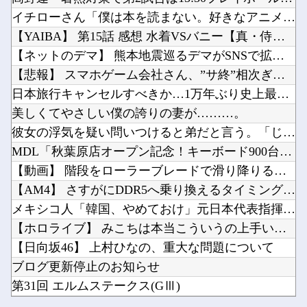
彼女の浮気を疑い問いつけると弟だと言う。「じゃあ携帯見せて」『え？』え？じゃねーしｗ で、...
【聖闘士星矢】黄金聖闘士って蟹座ばかりネタにされますが牡牛座も大概ですよねｗｗｗ他
イチローさん「僕は本を読まない。好きなアニメはドラゴンボール...
MDL「秋葉原店オープン記念！キーボード900台・マウス100台無料でプレゼント！」→秋葉...
【悲報】『メイドインアビス』劇場版の主題歌にVTuberが起用されてまたまたまた炎上、もう...
【YAIBA】 第15話 感想 水着VSバニー【真・侍伝 Y...
【にじさんじ】そまたますずの爆弾解除！そまたま大げんかで草他
【ネットのデマ】 熊本地震巡るデマがSNSで拡散中…「偽の画...
【画像】「テニスの王子様」の手塚国光の零式サーブ、ガチで強すぎるｗｗｗｗ他
【悲報】 スマホゲーム会社さん、”サ終”相次ぎ倒産しまくって...
【ウマ娘】レース後半のこの動き、スティルの挙動がやばすぎる。他
日本旅行キャンセルすべきか…1万年ぶり史上最大級の火山の兆し...
Powered by livedoor 相互RSS
任天堂「今期中にSwitch2ソフトを6000万本売る（現在946万本達成）」他
美しくてやさしい僕の誇りの妻が………。
ChatGPTでコミュ障って治せる？？？他
彼女の浮気を疑い問いつけると弟だと言う。「じゃあ携帯見せて」...
MDL「秋葉原店オープン記念！キーボード900台・マウス10...
【動画】 階段をローラーブレードで滑り降りる女性
【AM4】 さすがにDDR5へ乗り換えるタイミング逃し感が半...
Powered by livedoor 相互RSS
メキシコ人「韓国、やめておけ」元日本代表指揮官、韓国代表の新...
【ホロライブ】 みこちは本当こういうの上手いなｗｗｗ
【日向坂46】 上村ひなの、重大な問題について
ブログ更新停止のお知らせ
第31回 エルムステークス(GⅢ)
【艦これ】 イベントで弱っている提督にご奉仕鹿島描いたでち