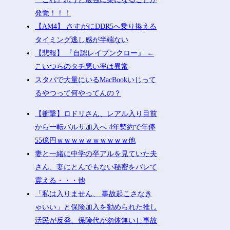
発覚！！！
【AM4】 さすがにDDR5へ乗り換える
タイミング逃し感が半端ない
【悲報】 『自認レイブンクロー』 ←
こいつらのタチ悪い率は異常
スタバで大量にいるMacBookいじって
るやつって何やってんの？
【衝撃】ロドリさん、レアル入り目前
から一転バルサ加入へ 4年契約で年俸
55億円ｗｗｗｗｗｗｗｗｗｗ他
妻と一緒に中学の卒アルを見ていた夫
さん、妻にとんでもない秘密をバレて
震える・・・他
「私は入りません、 事故起こさなき
ゃいい」と保険加入を勧められた推し
活民が反発、保険代が勿体無いし事故