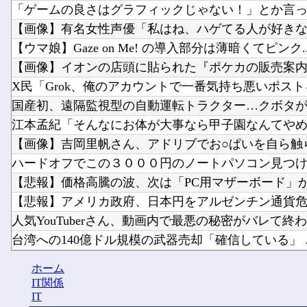
「ゲームの良さはグラフィックじゃない！」とか言って
【画像】有名女性声優「私はね、ハゲてる人が好き
【ウマ娘】Gaze on Me! の導入部分は薄暗くてピンク..
【画像】イオンの店頭に貼られた『ポケカの販売案内』
X民「Grok、俺のアカウントで一番気持ち悪いポストを
国産初、遠隔監視型の自動運転トラクター…クボタが来
江本孟紀「そんなにお体が大事なら甲子園なんてやめち
【画像】吉岡里帆さん、アドリブでお○ぱいを自ら触ら
ハードオフでこの３０００円のノートパソコン見つけた
【悲報】価格高騰の波、次は「PC用マザーボード」
【悲報】アメリカ政府、日本円をアルゼンチン通貨危機
人気YouTuberさん、動画内で最悪の秘密がバレて終わる
台湾への140億ドル規模の武器売却「確信している」 …
【悲報】チーター、無理矢理カメラを設置されてし
ホーム
【にじ甲2026】そういや前から謎に思ってたんやがなん
IT関係
IT