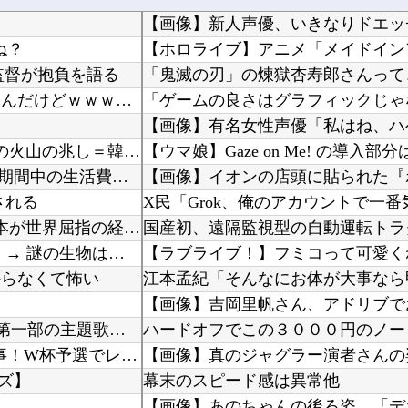
【画像】新人声優、いきなりドエッ
ね？
監督が抱負を語る
彼氏が『この車』買おうとして私とケンカになってるんだけどｗｗｗｗｗｗ
【画像】有名女性声優「私はね、ハ
日本旅行キャンセルすべきか…1万年ぶり史上最大級の火山の兆し＝韓国の反応
離婚調停→裁判で5年、結局離婚成立したものの 別居期間中の生活費で1000万近くむしりとら...
される
石油もない、鉄もない、国土の7割は山…それでも日本が世界屈指の経済大国になれた「勤勉さ」以...
国産初、遠隔監視型の自動運転トラ
そこには目と口と鼻があった。これはキメラですか？ → 謎の生物はこちらです…
【ラブライブ！】フミコって可愛く
からなくて怖い
江本孟紀「そんなにお体が大事なら
【ホロEN】 カリオペ、劇場版『メイドインアビス』第一部の主題歌を担当！『アニソン歌手とし...
外国人「2002年W杯は?」韓国サッカーに衝撃的不祥事！W杯予選でレフリーへの性的接待発覚...
【画像】真のジャグラー演者さんの
ズ】
幕末のスピード感は異常他