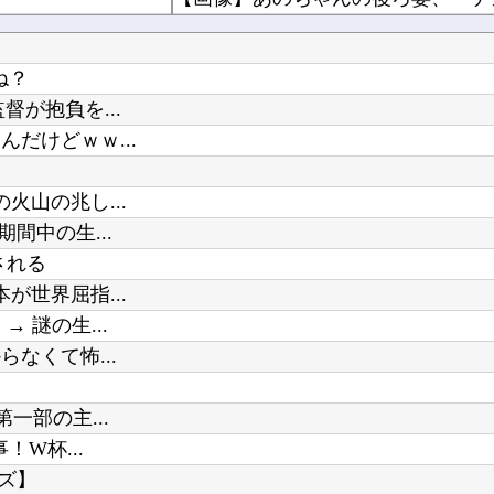
【悲報】価格高騰の波、次は「PC
【FGO】 おかかさんのジャージ式イラスト！！ 赤いジャージが似合ってます！
ね？
人気YouTuberさん、動画内で最
が抱負を...
だけどｗｗ...
【悲報】チーター、無理矢理カメラ
山の兆し...
Powered by livedoor 相互RSS
【画像】福原遥さん、意外とあるｗ
間中の生...
モンスターハンターというゲームの
される
世界屈指...
 謎の生...
なくて怖...
一部の主...
W杯...
ズ】