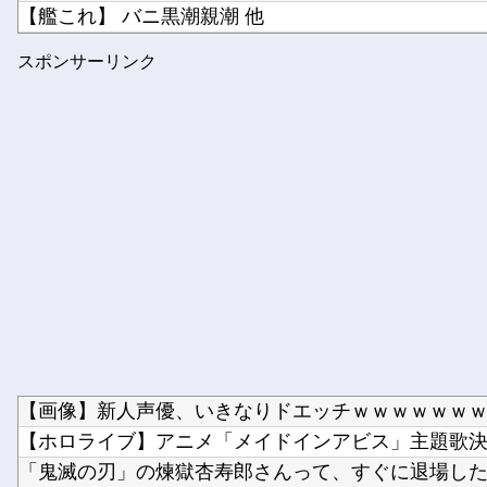
【艦これ】 バニ黒潮親潮 他
☆うまなみ・競馬にゅーす速報 終了のお知らせ
スポンサーリンク
ブログ更新停止のお知らせ
【画像】新人声優、いきなりドエッチｗｗｗｗｗｗ
【ホロライブ】アニメ「メイドインアビス」主題歌決定！
「鬼滅の刃」の煉獄杏寿郎さんって、すぐに退場したの