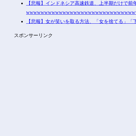
【悲報】インドネシア高速鉄道、上半期だけで前
wwwwwwwwwwwwwwwwwwwwwwwwwwwww
【悲報】女が笑いを取る方法、「女を捨てる」「
スポンサーリンク