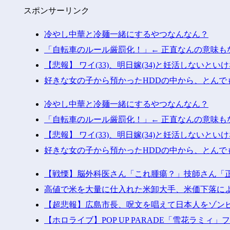
スポンサーリンク
冷やし中華と冷麺一緒にするやつなんなん？
「自転車のルール厳罰化！」← 正直なんの意味も
【悲報】 ワイ(33)、明日嫁(34)と妊活しないとい
好きな女の子から預かったHDDの中から、とんで
冷やし中華と冷麺一緒にするやつなんなん？
「自転車のルール厳罰化！」← 正直なんの意味も
【悲報】 ワイ(33)、明日嫁(34)と妊活しないとい
好きな女の子から預かったHDDの中から、とんで
【戦慄】脳外科医さん「これ腫瘍？」技師さん「
高値で米を大量に仕入れた米卸大手、米価下落に
【超悲報】広島市長、呪文を唱えて日本人をゾン
【ホロライブ】POP UP PARADE「雪花ラミィ