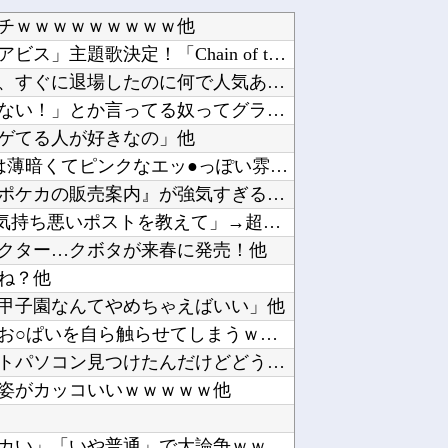
チｗｗｗｗｗｗｗｗｗ他
【ホロライブ】アニメ「メイドインアビス」主題歌決定！「Chain of the Abyss...
「鬼滅の刃」の煉獄杏寿郎さんって、すぐに退場したのに何で人気あるの？？他
「ゲームの良さはグラフィックじゃない！」とか言ってる奴ってグラセフ6やりたくないの？他
ゲてる人が好きなの」他
【ウマ娘】Gaze on Me! の導入部分は薄暗くてピンクなエッ●っぽい雰囲気だから何で...
【画像】イオンの店頭に貼られた『ポケカの販売案内』が強気すぎると話題にｗｗｗｗ他
X民「Grok、俺のアカウントで一番気持ち悪いポストを教えて」→超火力の回答に完全敗北する...
クター…クボタが来春に発売！他
ね？他
甲子園なんてやめちゃえばいい」他
【画像】吉岡里帆さん、アドリブでお○ぱいを自ら触らせてしまうｗｗｗｗｗｗｗ他
ハードオフでこの３０００円のノートパソコン見つけたんだけどどうですか？他
姿がカッコいいｗｗｗｗｗ他
【画像】あのちゃんの後ろ姿、「デカい」「いや普通」で大論争ｗｗｗｗ他