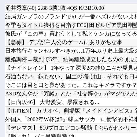
涌井秀章(40) 2.88 3勝1敗 4QS K/BB10.00
結局ガンプラのブランドでRGが一番ハズレがないよ
今季もタイトル獲得を目指すFC町田ゼルビア黒田剛
【急募】 デブが主人公のゲームにありがちな事
【ナイトレイン】 1年やって深度2の雑魚ニキが発見
ASDなんやが『冗談』とか『社交辞令』がマジでわ
【日向坂46】 大野愛実、暴露される...
【デレマス】 810プロエアコン騒動【ぷちかれシリー
【艦これ】 バニ黒潮親潮 他