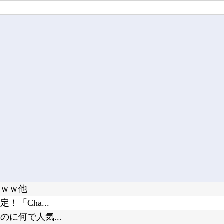
ｗｗｗ他
「Cha...
に何で人気...