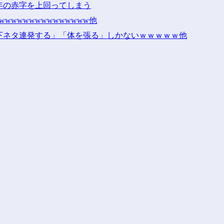
年の赤字を上回ってしまう
wwwwwwwwwwwwwwww他
下ネタ連発する」「体を張る」しかないｗｗｗｗｗ他