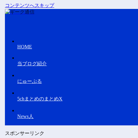
コンテンツへスキップ
HOME
当ブログ紹介
にゅーぷる
5chまとめのまとめX
News人
スポンサーリンク