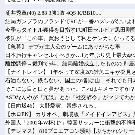
☆うまなみ・競馬にゅーす速報 終了のお知らせ
涌井秀章(40) 2.88 3勝1敗 4QS K/BB10....
結局ガンプラのブランドでRGが一番ハズレがないよ
ブログ更新停止のお知らせ
今季もタイトル獲得を目指すFC町田ゼルビア黒田剛監督
彼氏が『この車』買おうとして私とケンカになってるん
【急募】 デブが主人公のゲームにありがちな事
日本旅行キャンセルすべきか…1万年ぶり史上最大級の火
離婚調停→裁判で5年、結局離婚成立したものの 別居期
【ナイトレイン】 1年やって深度2の雑魚ニキが発見
石油もない、鉄もない、国土の7割は山…それでも日本が
そこには目と口と鼻があった。これはキメラですか？ →
ASDなんやが『冗談』とか『社交辞令』がマジでわから
【日向坂46】 大野愛実、暴露される...
【ホロEN】 カリオペ、劇場版『メイドインアビス』第
外国人「2002年W杯は?」韓国サッカーに衝撃的不祥事！
【デレマス】 810プロエアコン騒動【ぷちかれシリー