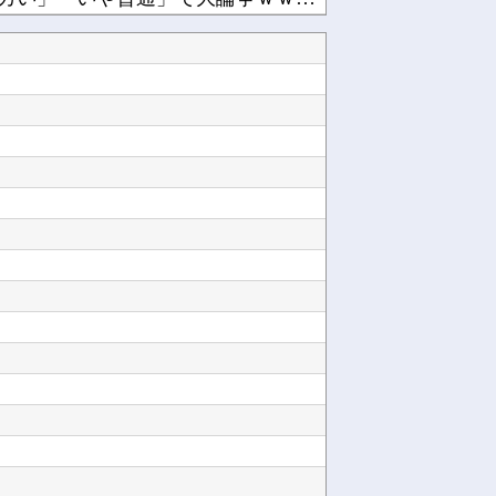
用マザーボード」か他
【悲報】アメリカ政府、日本円をアルゼンチン通貨危機と同列扱いへ・・・他
悪の秘密がバレて終わる・・・他
台湾への140億ドル規模の武器売却「確信している」 …米共和党重鎮、マコール議員が表明！他
を設置されてしょんぼり顔他
中国「大洪水！」三峡ダム「9門開放！（全力放流」中国都市「三峡沿線の道路水没」中国政府「高...
他
魅力ってどんな部分だと思う？他
Powered by livedoor 相互RSS