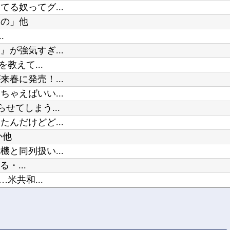
る奴ってグ...
なの」他
.
が強気すぎ...
教えて...
春に発売！...
ゃえばいい...
せてしまう...
んだけどど...
か他
と同列扱い...
・...
米共和...
ょんぼり顔他
でマド...