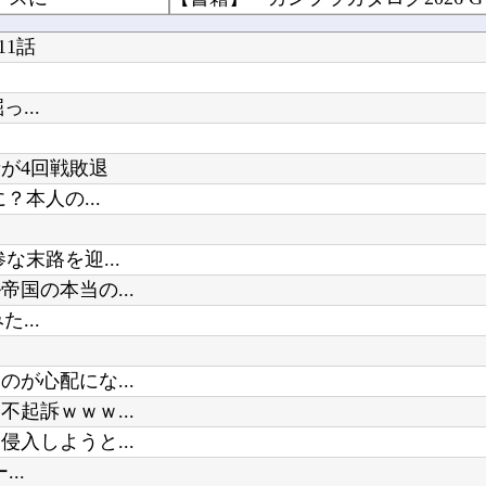
秋元真夏、ノーブラノーパンを披露ｗｗタオル1枚で隠す姿がほぼA●女優・・
マジでものが捨てられないオタクな
1話
【悲報】 Z世代「なんでセルフレジなのに自分で商品通さないといけないんだ」
【悲報】TBS、番組でAI生成絵を
【VTuber】 千羽師匠、Grokに自分の気持ち悪いツイート聞くやつやってるのかなって思...
【にじさんじ】間違いなく過去最高
...
が4回戦敗退
本人の...
Powered by livedoor 相互RSS
まだ墓石があるだけマシと見るべき
？
「ドカ食いダイスキ！もちづきさん
末路を迎...
国の本当の...
...
が心配にな...
起訴ｗｗｗ...
入しようと...
..