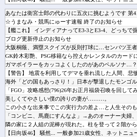
あなたは衛宮士郎の代わりに五次に挑むようです 第41
☆うまなみ・競馬にゅーす速報 終了のお知らせ
【艦これ】 インディアナってE3-3とE3-4、どっちで掘っ
ブログ更新停止のお知らせ
大阪桐蔭、満塁スクイズが反則打球に…センバツ王者
GK鈴木彩艶、PSG移籍なら控えかレンタルのカードに？
ガマボイラーをカッコよくしたのがあのペルソナ…
【警告】 地震を利用してデマを垂れ流した人間、悲惨な
海外「どの国もあっさり！」日本が撃退したモンゴル帝
「FGO」攻略感想(796)26年お正月福袋召喚を回してみた
美しくてやさしい僕の誇りの妻が………。
この小さな出来事でこの実行力の差よ…と人生そのもの
「コンビニ、馬鹿にすんなよ」→あのオーナー夫婦、不
隣の家に２人組の泥棒が現れた。柱を登って２階から侵
【日向坂46】 騒然... 一般参加21歳女性、ネットニュー.