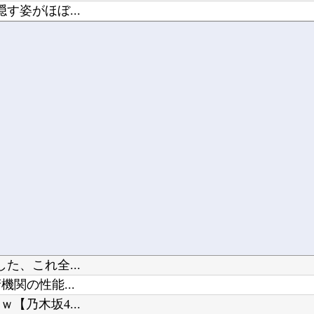
姿がほぼ...
さないと...
..
、これ全...
関の性能...
乃木坂4...