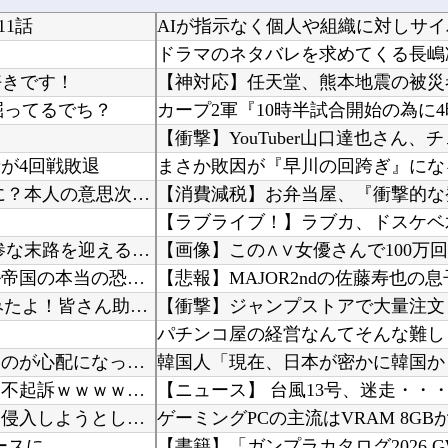
1話
ドラマのネタバレを求めてくる長嶋
好きです！
で掘ってるでち？
が4回戦敗退
まさか敗因が『早川の回跨ぎ』にな
GK鈴木彩艶、PSG移籍なら控えかレンタルのカードに？本人の意思次第か…ユーヴェは自ら投じ...
【消費減税】お弁当屋、『衝撃的な
？
【ラブライブ！】ラブカ、ドスケベ
惨な末路を迎える…
【画像】この∧∨女優さんで100万
海外「どの国もあっさり！」日本が撃退したモンゴル帝国の本当の恐ろしさに海外が大騒ぎ
【悲報】MAJOR2ndの佐藤寿也
「FGO」攻略感想(796)26年お正月福袋召喚を回してみたよ！皆さん助言サンクス！大体予...
この小さな出来事でこの実行力の差よ…と人生そのものが心配になってしまう
「コンビニ、馬鹿にすんなよ」→あのオーナー夫婦、不起訴ｗｗｗｗｗｗｗｗｗ
【ニュース】 台風13号、迷走・・
隣の家に２人組の泥棒が現れた。柱を登って２階から侵入しようとしている。真昼間から大胆な犯行...
ースに
【書籍】「ガンプラカタログ2026