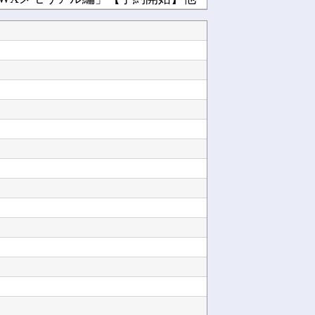
んだが他
使用してしまう他
レベルの傾き他
【朗報】『FE万紫千紅』、ついにキャラ成長率がゲーム内で見れるようになる他
メディア「Switch2、499ドルでも安い800ドル超えるかも。PS5は直近での値上げ可...
日本の防衛白書「韓国は重要な隣国」だと3年連続で位置づけ…韓国メディア！他
か。今はもう合葬墓ばかり他
」TVアニメ化他
Powered by livedoor 相互RSS