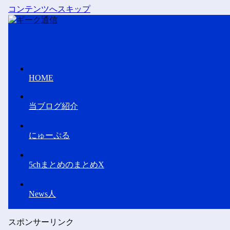
コンテンツへスキップ
HOME
当ブログ紹介
にゅーぷる
5chまとめのまとめX
News人
スポンサーリンク