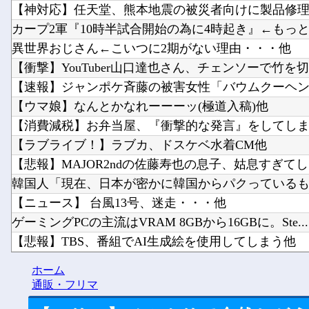
【神対応】任天堂、熊本地震の被災者向けに製品修理を
カープ2軍『10時半試合開始の為に4時起き』←もっと良
異世界おじさん←こいつに2期がない理由・・・他
【衝撃】YouTuber山口達也さん、チェンソーで竹を切る
【速報】ジャンポケ斉藤の被害女性「バウムクーヘン売っ
【ウマ娘】なんとかなれーーーッ(極道入稿)他
【消費減税】お弁当屋、『衝撃的な発言』をしてしまう
【ラブライブ！】ラブカ、ドスケベ水着CM他
【悲報】MAJOR2ndの佐藤寿也の息子、姑息すぎてしま
韓国人「現在、日本が密かに韓国からパクっているもの
【ニュース】 台風13号、迷走・・・他
ゲーミングPCの主流はVRAM 8GBから16GBに。Ste...
【悲報】TBS、番組でAI生成絵を使用してしまう他
【にじさんじ】間違いなく過去最高レベルの傾き他
ホーム
まだ墓石があるだけマシと見るべきか。今はもう合
通販・フリマ