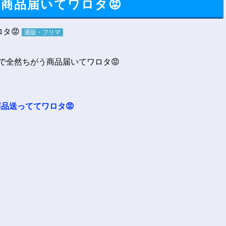
商品届いてワロタ😡
通販・フリマ
品送っててワロタ😡