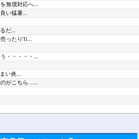
無償対応へ...
い猛暑...
だ...
たりTi...
・・・・・...
い炎...
がこちら…...
葬墓ばかり他