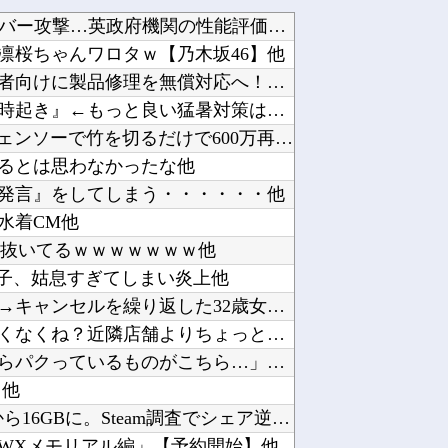
AIが指示なく個人や組織に対しサイバー攻撃…英政府機関の性能評価試験中！他
凛桜ちゃんワロタｗ【乃木坂46】他
【神対応】任天堂、熊本地震の被災者向けに製品修理を無償対応へ！さらに義援金5000万円を寄...
カープ2軍『10時半試合開始の為に4時起き』←もっと良い猛暑対策はないのか？他
【衝撃】YouTuber山口達也さん、チェンソーで竹を切るだけで600万再生を突破してしま...
るとは思わなかったな他
発言』をしてしまう・・・・・・他
水着CM他
回抜いてるｗｗｗｗｗｗｗ他
の息子、姑息すぎてしまい炎上他
【衝撃】ジャンプストアで大量注文→キャンセルを繰り返した32歳女を逮捕 238アカウント、...
パチンコ屋の経営なんてそんな難しくなくね？近隣店舗よりちょっと多めに出しておけば勝手に客...
韓国人「現在、日本が密かに韓国からパクっているものがこちら…」→「これは言い訳できないｗｗ...
・他
ゲーミングPCの主流はVRAM 8GBから16GBに。Steam調査でシェア逆転他
 GWXメモリアル編」【予約開始】他