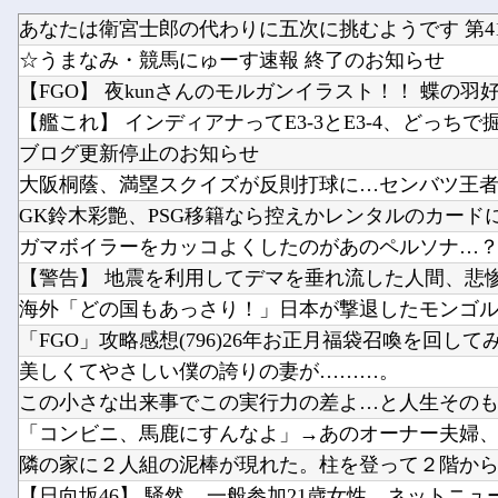
あなたは衛宮士郎の代わりに五次に挑むようです 第41
☆うまなみ・競馬にゅーす速報 終了のお知らせ
【FGO】 夜kunさんのモルガンイラスト！！ 蝶の羽
【艦これ】 インディアナってE3-3とE3-4、どっち
ブログ更新停止のお知らせ
大阪桐蔭、満塁スクイズが反則打球に…センバツ王者
ガマボイラーをカッコよくしたのがあのペルソナ…
【警告】 地震を利用してデマを垂れ流した人間、悲
美しくてやさしい僕の誇りの妻が………。
【日向坂46】 騒然... 一般参加21歳女性、ネットニュ