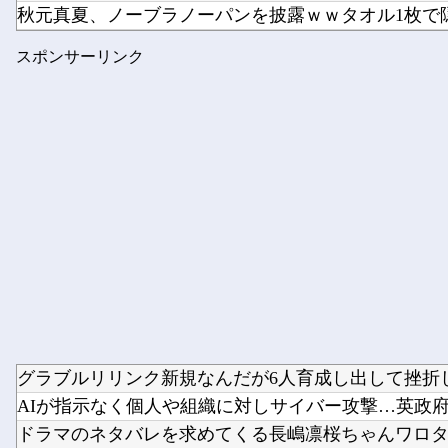
秋元真夏、ノーブラノーパンを披露ｗｗタオル1枚で隠す
【悲報】 Z世代「なんでセルフレジなのに自分で商品通
スポンサーリンク
【VTuber】 千羽師匠、Grokに自分の気持ち悪いツイー.
グラブルリリンク新規なんだが6人育成し出して挫折した
AIが指示なく個人や組織に対しサイバー攻撃…英政府機
ドラマのネタバレを求めてくる長嶋凛桜ちゃんワロタｗ【